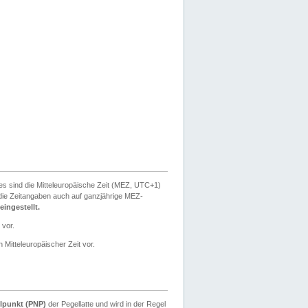
ies sind die Mitteleuropäische Zeit (MEZ, UTC+1)
ie Zeitangaben auch auf ganzjährige MEZ-
ingestellt.
 vor.
 Mitteleuropäischer Zeit vor.
lpunkt (PNP)
der Pegellatte und wird in der Regel