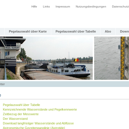
Hilfe
Links
Impressum
Nutzungsbedingungen
Datenschutz
Pegelauswahl über Karte
Pegelauswahl über Tabelle
Abo
Down
tter
e
Pegelauswahl über Tabelle
Kennzeichnende Wasserstände und Pegelkennwerte
Zeitbezug der Messwerte
Der Wasserstand
Download langfristiger Wasserstände und Abflüsse
Astronomische Gezeitenganglinie (Astrotide)