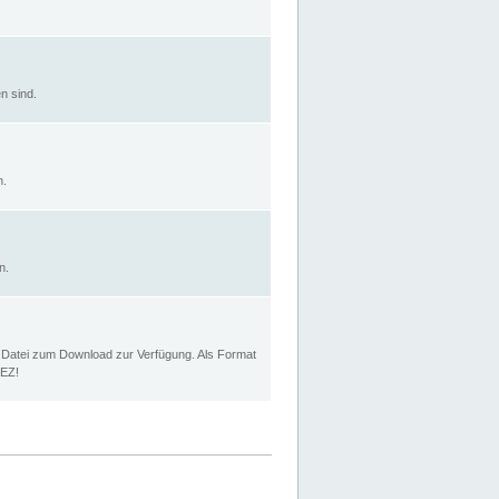
n sind.
n.
n.
p Datei zum Download zur Verfügung. Als Format
MEZ!