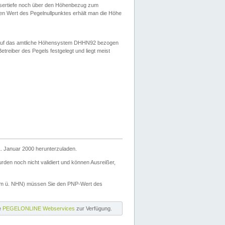
ssertiefe noch über den Höhenbezug zum
en Wert des Pegelnullpunktes erhält man die Höhe
d auf das amtliche Höhensystem DHHN92 bezogen
reiber des Pegels festgelegt und liegt meist
. Januar 2000 herunterzuladen.
den noch nicht validiert und können Ausreißer,
(m ü. NHN) müssen Sie den PNP-Wert des
ie
PEGELONLINE Webservices
zur Verfügung.