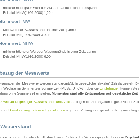
mittlerer niedrigster Wert der Wasserstände in einer Zeitspanne
Beispiel: MNW(1991/2000) 1,22 m
lkennwert: MW
Mittelwert der Wasserstände in einer Zeitspanne
Beispiel: MN(1991/2000) 3,00 m
elkennwert: MHW
mittlerer höchster Wert der Wasserstände in einer Zeitspanne
Beispiel: MHW(1991/2000) 6,00 m
tbezug der Messwerte
itangaben der Messwerte werden standardmäßig in gesetzlicher (lokaler) Zeit dargestellt. D
em Wechsel im Sommer zur Sommerzeit (MESZ, UTC+2). über die
Einstellungen
können Sie d
ellung ohne Sommerzeit einstellen.
Momentan sind alle Zeitangaben auf gesetzliche Zeit e
Download langfristiger Wasserstände und Abflüsse
liegen die Zeitangaben in gesetzlicher Zeit
n zum
Download angebotenen Tagesdateien
liegen die Zeitangaben grundsätzlich ganzjährig in
 Wasserstand
asserstand ist der lotrechte Abstand eines Punktes des Wasserspiegels über dem
Pegelnul