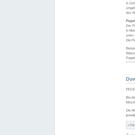
in Ze
umgeb
des W
Pegel
Der P
in Me
unter
Die Pe
Beisp
Wasse
Pegeln
Dow
PEGEL
Bei d
Messf
Die M
jeweil
ℹ️ F