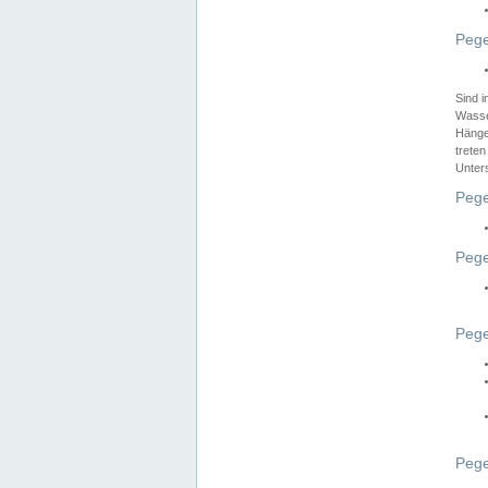
Pege
Sind 
Wasser
Hänge
treten
Unter
Pege
Pege
Pege
Pege