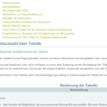
Höhensysteme
Einzugsgebiete
24h Regenradar DWD
Seezeichen von OpenSeaMap.org
Aktualität der Messwerte
Grenzwertüberschreitung der Messwerte
PEGELONLINE-Dienste
Open Source Projekt für die interaktive Online Visualisierung
Projektarbeit zur dynamischen Visualisierung von Messwerten
Generierung von QR-Codes für Pegelstammdatenseiten
elauswahl über Tabelle
legende Funktionsweise der Tabelle
die Tabelle können Pegel gefunden werden und deren Messwerte heruntergeladen oder visuali
vascript deaktiviert oder nicht verfügbar so muss jede Änderung mit der Bestätigung des "Filt
int nur bei deaktiviertem Javascript. Bei eingeschaltetem Javascript aktualisieren sich alle 
itstempel in den Dateien beim Download liegen ganzjährig in mitteleuropäischer Winterzeit vo
Bedienung der Tabelle:
Beschreibung
meter
Hier besteht die Möglichkeit, die auszuwertende Messgröße einzustellen. Bei einer Ände