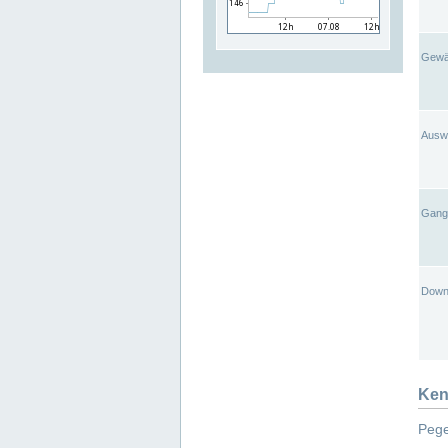
Gewä
Ausw
Gangl
Down
Ken
Pege