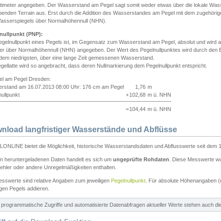
ntimeter angegeben. Der Wasserstand am Pegel sagt somit weder etwas über die lokale Wa
enden Terrain aus. Erst durch die Addition des Wasserstandes am Pegel mit dem zugehörig
asserspiegels über Normalhöhennull (NHN).
nullpunkt (PNP):
egelnullpunkt eines Pegels ist, im Gegensatz zum Wasserstand am Pegel, absolut und wir
ter über Normalhöhennull (NHN) angegeben. Der Wert des Pegelnullpunktes wird durch den Bet
 dem niedrigsten, über eine lange Zeit gemessenen Wasserstand.
gellatte wird so angebracht, dass deren Nullmarkierung dem Pegelnullpunkt entspricht.
iel am Pegel Dresden:
rstand am 16.07.2013 08:00 Uhr: 176 cm am Pegel
1,76
m
ullpunkt
+
102,68
m ü. NHN
=
104,44
m ü. NHN
nload langfristiger Wasserstände und Abflüsse
ONLINE bietet die Möglichkeit, historische Wasserstandsdaten und Abflusswerte seit dem 1
en heruntergeladenen Daten handelt es sich um
ungeprüfte Rohdaten
. Diese Messwerte wur
ehler oder andere Unregelmäßigkeiten enthalten.
esswerte sind relative Angaben zum jeweiligen
Pegelnullpunkt
. Für absolute Höhenangaben 
igen Pegels addieren.
ür programmatische Zugriffe und automatisierte Datenabfragen aktueller Werte stehen auch d