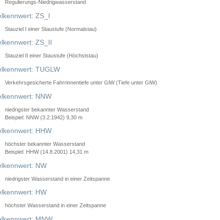
Regulierungs-Niedrigwasserstand
lkennwert: ZS_I
Stauziel I einer Staustufe (Normalstau)
lkennwert: ZS_II
Stauziel II einer Staustufe (Höchststau)
elkennwert: TUGLW
Verkehrsgesicherte Fahrrinnentiefe unter GlW (Tiefe unter GlW)
lkennwert: NNW
niedrigster bekannter Wasserstand
Beispiel: NNW (3.2.1942) 9,30 m
lkennwert: HHW
höchster bekannter Wasserstand
Beispiel: HHW (14.8.2001) 14,31 m
lkennwert: NW
niedrigster Wasserstand in einer Zeitspanne
lkennwert: HW
höchster Wasserstand in einer Zeitspanne
elkennwert: MNW