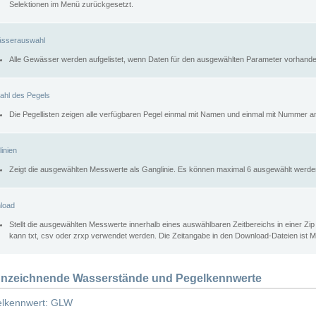
Selektionen im Menü zurückgesetzt.
sserauswahl
Alle Gewässer werden aufgelistet, wenn Daten für den ausgewählten Parameter vorhande
ahl des Pegels
Die Pegellisten zeigen alle verfügbaren Pegel einmal mit Namen und einmal mit Nummer a
inien
Zeigt die ausgewählten Messwerte als Ganglinie. Es können maximal 6 ausgewählt werde
load
Stellt die ausgewählten Messwerte innerhalb eines auswählbaren Zeitbereichs in einer Zi
kann txt, csv oder zrxp verwendet werden. Die Zeitangabe in den Download-Dateien ist 
nzeichnende Wasserstände und Pegelkennwerte
lkennwert: GLW