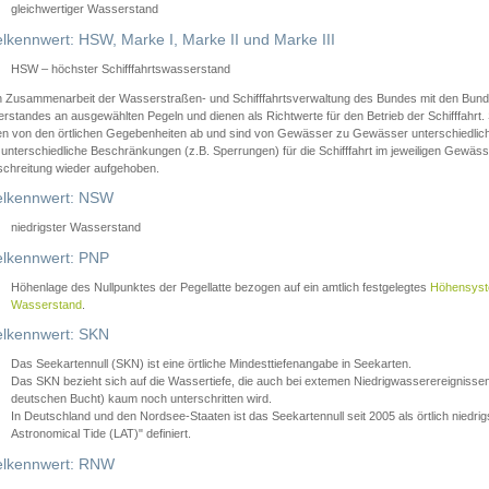
gleichwertiger Wasserstand
lkennwert: HSW, Marke I, Marke II und Marke III
HSW – höchster Schifffahrtswasserstand
in Zusammenarbeit der Wasserstraßen- und Schifffahrtsverwaltung des Bundes mit den Bund
standes an ausgewählten Pegeln und dienen als Richtwerte für den Betrieb der Schifffahrt. 
n von den örtlichen Gegebenheiten ab und sind von Gewässer zu Gewässer unterschiedlich
 unterschiedliche Beschränkungen (z.B. Sperrungen) für die Schifffahrt im jeweiligen Gewäss
schreitung wieder aufgehoben.
lkennwert: NSW
niedrigster Wasserstand
lkennwert: PNP
Höhenlage des Nullpunktes der Pegellatte bezogen auf ein amtlich festgelegtes
Höhensys
Wasserstand
.
lkennwert: SKN
Das Seekartennull (SKN) ist eine örtliche Mindesttiefenangabe in Seekarten.
Das SKN bezieht sich auf die Wassertiefe, die auch bei extemen Niedrigwasserereignissen
deutschen Bucht) kaum noch unterschritten wird.
In Deutschland und den Nordsee-Staaten ist das Seekartennull seit 2005 als örtlich nie
Astronomical Tide (LAT)" definiert.
lkennwert: RNW