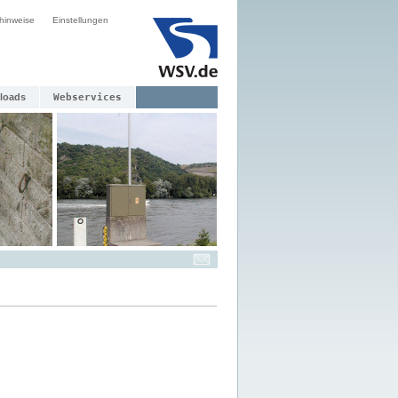
hinweise
Einstellungen
loads
Webservices