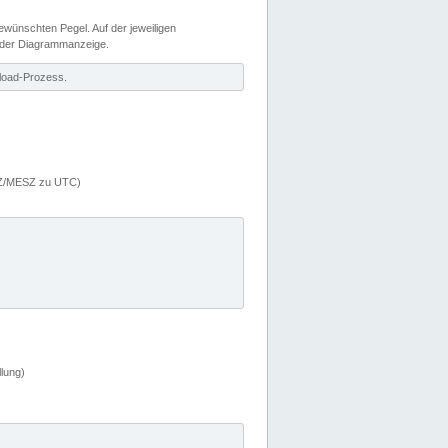
wünschten Pegel. Auf der jeweiligen
 der Diagrammanzeige.
load-Prozess.
MEZ/MESZ zu UTC)
lung)