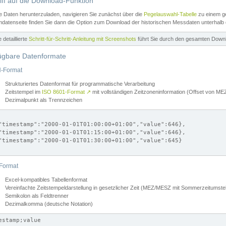
iff auf die Download-Funktion
e Daten herunterzuladen, navigieren Sie zunächst über die
Pegelauswahl-Tabelle
zu einem ge
datenseite finden Sie dann die Option zum Download der historischen Messdaten unterhalb
ne detaillierte
Schritt-für-Schritt-Anleitung mit Screenshots
führt Sie durch den gesamten Down
ügbare Datenformate
-Format
Strukturiertes Datenformat für programmatische Verarbeitung
Zeitstempel im
ISO 8601-Format
↗
mit vollständigen Zeitzoneninformation (Offset von 
Dezimalpunkt als Trennzeichen
"timestamp":"2000-01-01T01:00:00+01:00","value":646},

"timestamp":"2000-01-01T01:15:00+01:00","value":646},

"timestamp":"2000-01-01T01:30:00+01:00","value":645}

Format
Excel-kompatibles Tabellenformat
Vereinfachte Zeitstempeldarstellung in gesetzlicher Zeit (MEZ/MESZ mit Sommerzeitumstel
Semikolon als Feldtrenner
Dezimalkomma (deutsche Notation)
estamp;value
