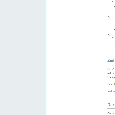
Pege
Peg
Zei
Die Ze
mit d
Darst
Beim
In de
Der
Der W