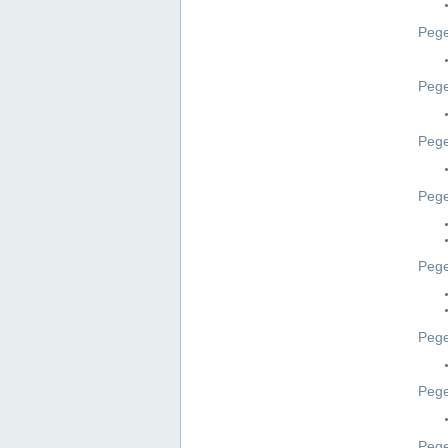
Pege
Pege
Peg
Pege
Pege
Pege
Pege
Peg