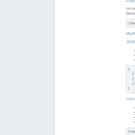
Zugr
Um di
Stamm
ℹ️ Ei
Verf
JSON
[

  {
  {
  {
]
CSV-
tim