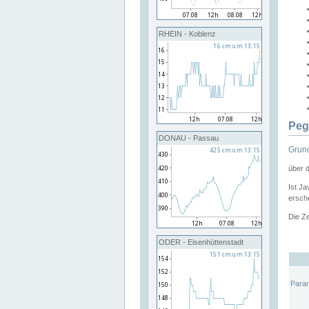
RHEIN - Koblenz
Peg
DONAU - Passau
Grund
über 
Ist Ja
ersche
Die Ze
ODER - Eisenhüttenstadt
Para