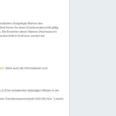
esländern festgelegte Marken des
Sind immer für einen Gewässerabschnitt gültig.
. Bei Erreichen dieser Marken (Hochwasser)
erabschnitt in Kraft bzw. werden bei
tem
. Siehe auch die Informationen zum
 (z.B bei anhaltenden ablandigen Winden in der
drigster Gezeitenwasserstande (NGzW) bzw. "Lowest