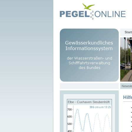
Start
Newsle
Hilf
Elbe - Cuxhaven Steubenhöft