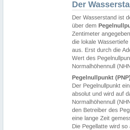
Der Wasserst
Der Wasserstand ist d
über dem
Pegelnullp
Zentimeter angegeben
die lokale Wassertie
aus. Erst durch die A
Wert des Pegelnullpun
Normalhöhennull (NHN
Pegelnullpunkt (PNP)
Der Pegelnullpunkt ei
absolut und wird auf
Normalhöhennull (NHN
den Betreiber des Pege
eine lange Zeit geme
Die Pegellatte wird s