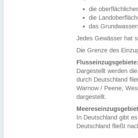
die oberflächlich
die Landoberfläc
das Grundwasser
Jedes Gewässer hat se
Die Grenze des Einzug
Flusseinzugsgebiete
Dargestellt werden die
durch Deutschland fli
Warnow / Peene, Weser
dargestellt.
Meereseinzugsgebiet
In Deutschland gibt 
Deutschland fließt n