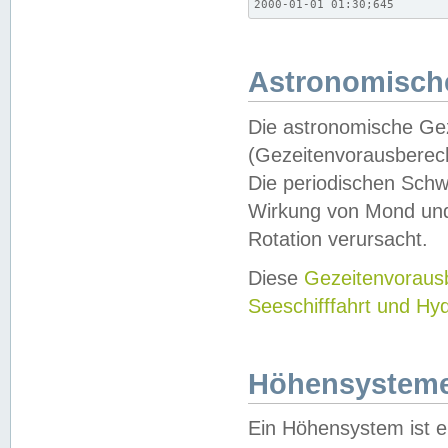
2000-01-01 01:30;645
Astronomische
Die astronomische Gez
(Gezeitenvorausberec
Die periodischen Schw
Wirkung von Mond und
Rotation verursacht.
Diese
Gezeitenvorau
Seeschifffahrt und Hy
Höhensystem
Ein Höhensystem ist e