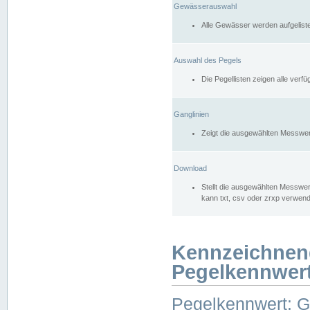
Gewässerauswahl
Alle Gewässer werden aufgelist
Auswahl des Pegels
Die Pegellisten zeigen alle ver
Ganglinien
Zeigt die ausgewählten Messwer
Download
Stellt die ausgewählten Messwer
kann txt, csv oder zrxp verwen
Kennzeichnen
Pegelkennwer
Pegelkennwert: 