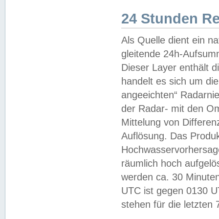
24 Stunden R
Als Quelle dient ein n
gleitende 24h-Aufsum
Dieser Layer enthält
handelt es sich um di
angeeichten“ Radarnie
der Radar- mit den O
Mittelung von Differe
Auflösung. Das Produk
Hochwasservorhersagez
räumlich hoch aufgelö
werden ca. 30 Minuten
UTC ist gegen 0130 UTC
stehen für die letzten