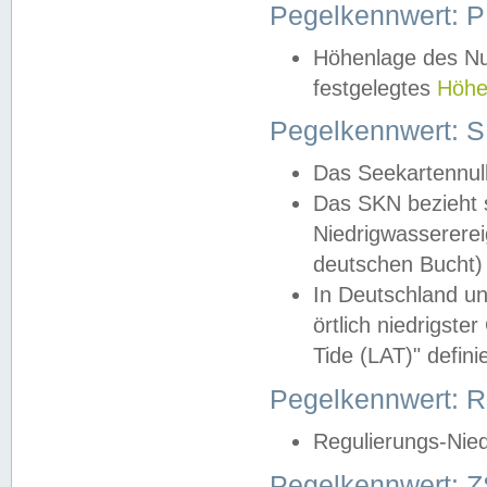
Pegelkennwert: 
Höhenlage des Nul
festgelegtes
Höhe
Pegelkennwert: 
Das Seekartennull
Das SKN bezieht s
Niedrigwassererei
deutschen Bucht) 
In Deutschland un
örtlich niedrigst
Tide (LAT)" definie
Pegelkennwert:
Regulierungs-Nie
Pegelkennwert: Z