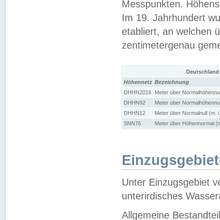
Messpunkten. Höhensy
Im 19. Jahrhundert wu
etabliert, an welchen 
zentimetergenau gem
Deutschland
Höhennetz
Bezeichnung
DHHN2016
Meter über Normalhöhennul
DHHN92
Meter über Normalhöhennul
DHHN12
Meter über Normalnull (m. 
SNN76
Meter über Höhennormal (m
Einzugsgebiet
Unter Einzugsgebiet v
unterirdisches Wasser
Allgemeine Bestandtei