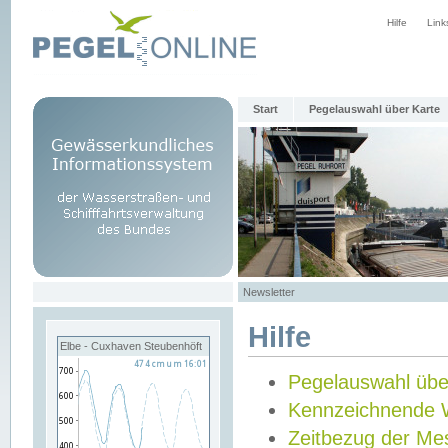
Hilfe
Link
Start
Pegelauswahl über Karte
Newsletter
Hilfe
Elbe - Cuxhaven Steubenhöft
Pegelauswahl übe
Kennzeichnende 
Zeitbezug der Me