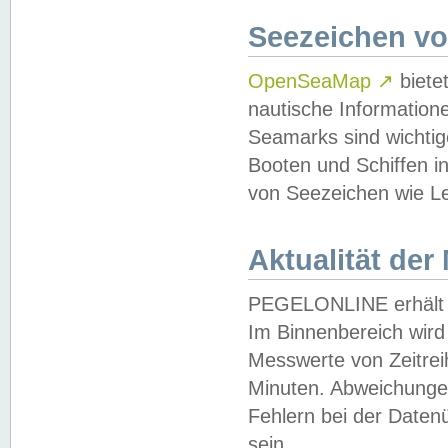
Seezeichen v
OpenSeaMap
↗
biete
nautische Information
Seamarks sind wichtig
Booten und Schiffen i
von Seezeichen wie Le
Aktualität der
PEGELONLINE erhält u
Im Binnenbereich wird 
Messwerte von Zeitreih
Minuten. Abweichungen
Fehlern bei der Daten
sein.