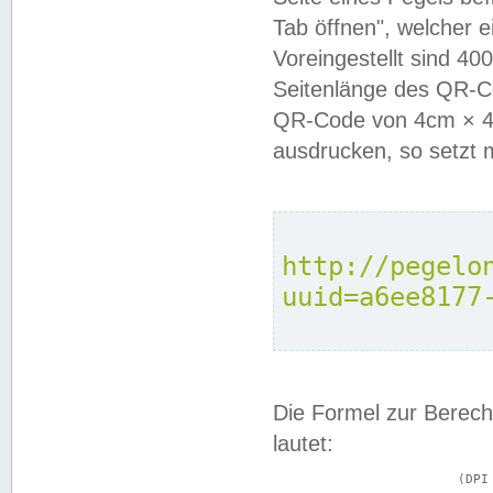
Tab öffnen", welcher 
Voreingestellt sind 4
Seitenlänge des QR-C
QR-Code von 4cm × 4c
ausdrucken, so setzt 
http://pegelo
uuid=a6ee8177
Die Formel zur Berech
lautet:
			(DPI × Druckkantenlänge in cm) ÷ 2,54 = Kantenlänge in Pixel
