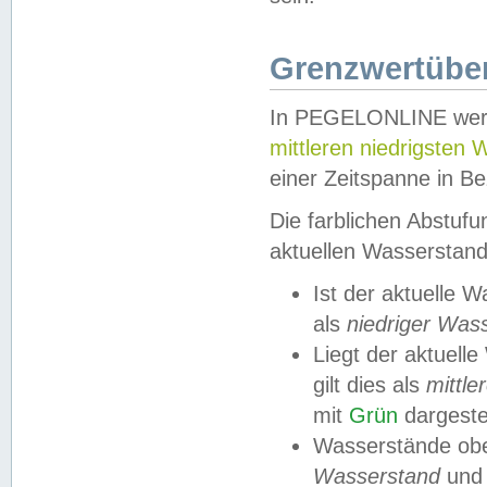
Grenzwertüber
In PEGELONLINE werde
mittleren niedrigsten
einer Zeitspanne in Be
Die farblichen Abstuf
aktuellen Wasserstand
Ist der aktuelle 
als
niedriger Was
Liegt der aktue
gilt dies als
mittle
mit
Grün
dargestel
Wasserstände obe
Wasserstand
und