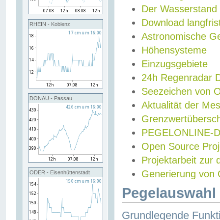
Der Wasserstand
Download langfris
RHEIN - Koblenz
Astronomische Gez
Höhensysteme
Einzugsgebiete
24h Regenradar
Seezeichen von 
DONAU - Passau
Aktualität der Me
Grenzwertübersch
PEGELONLINE-Di
Open Source Projek
Projektarbeit zur
Generierung von 
ODER - Eisenhüttenstadt
Pegelauswahl 
Grundlegende Funkti