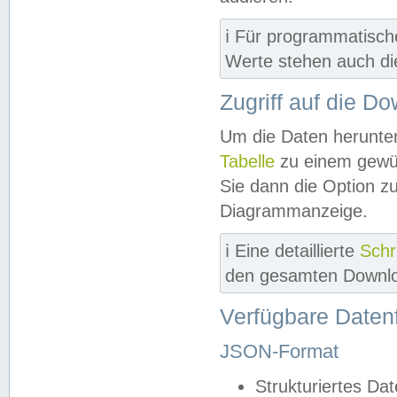
ℹ️ Für programmatisch
Werte stehen auch d
Zugriff auf die D
Um die Daten herunter
Tabelle
zu einem gewün
Sie dann die Option z
Diagrammanzeige.
ℹ️ Eine detaillierte
Schr
den gesamten Downlo
Verfügbare Daten
JSON-Format
Strukturiertes Da