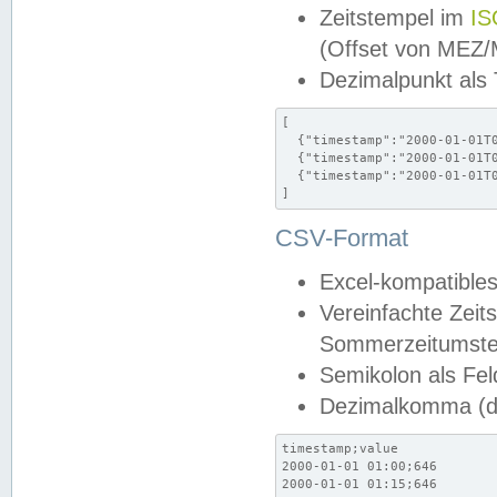
Zeitstempel im
IS
(Offset von MEZ
Dezimalpunkt als
[

  {"timestamp":"2000-01-01T0
  {"timestamp":"2000-01-01T0
  {"timestamp":"2000-01-01T0
]
CSV-Format
Excel-kompatibles
Vereinfachte Zeit
Sommerzeitumstel
Semikolon als Fel
Dezimalkomma (de
timestamp;value

2000-01-01 01:00;646

2000-01-01 01:15;646
