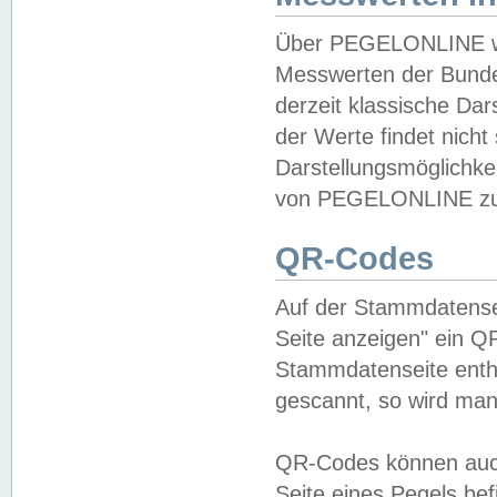
Über PEGELONLINE wer
Messwerten der Bundes
derzeit klassische Da
der Werte findet nicht 
Darstellungsmöglichkei
von PEGELONLINE zu 
QR-Codes
Auf der Stammdatensei
Seite anzeigen" ein Q
Stammdatenseite enthä
gescannt, so wird man
QR-Codes können auc
Seite eines Pegels be