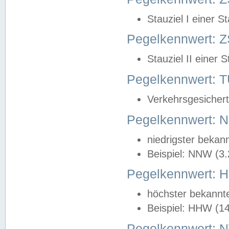
Stauziel I einer S
Pegelkennwert: Z
Stauziel II einer 
Pegelkennwert:
Verkehrsgesichert
Pegelkennwert:
niedrigster bekan
Beispiel: NNW (3
Pegelkennwert:
höchster bekannt
Beispiel: HHW (1
Pegelkennwert: 