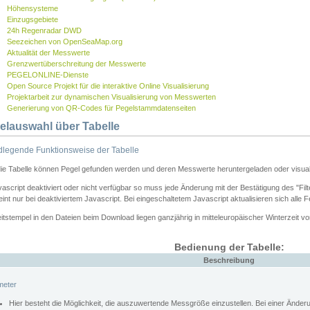
Höhensysteme
Einzugsgebiete
24h Regenradar DWD
Seezeichen von OpenSeaMap.org
Aktualität der Messwerte
Grenzwertüberschreitung der Messwerte
PEGELONLINE-Dienste
Open Source Projekt für die interaktive Online Visualisierung
Projektarbeit zur dynamischen Visualisierung von Messwerten
Generierung von QR-Codes für Pegelstammdatenseiten
elauswahl über Tabelle
legende Funktionsweise der Tabelle
die Tabelle können Pegel gefunden werden und deren Messwerte heruntergeladen oder visuali
vascript deaktiviert oder nicht verfügbar so muss jede Änderung mit der Bestätigung des "Filt
int nur bei deaktiviertem Javascript. Bei eingeschaltetem Javascript aktualisieren sich alle 
itstempel in den Dateien beim Download liegen ganzjährig in mitteleuropäischer Winterzeit vo
Bedienung der Tabelle:
Beschreibung
meter
Hier besteht die Möglichkeit, die auszuwertende Messgröße einzustellen. Bei einer Ände