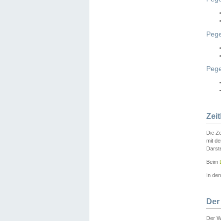
Pege
Peg
Zei
Die Ze
mit d
Darst
Beim
In de
Der
Der W