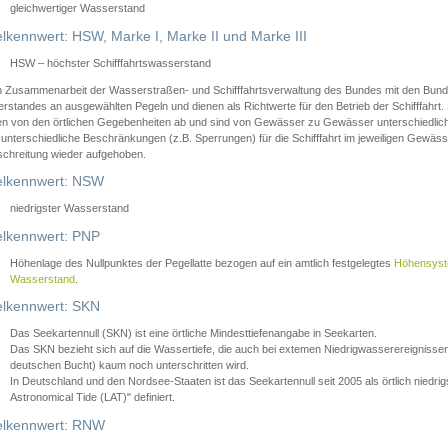
gleichwertiger Wasserstand
lkennwert: HSW, Marke I, Marke II und Marke III
HSW – höchster Schifffahrtswasserstand
in Zusammenarbeit der Wasserstraßen- und Schifffahrtsverwaltung des Bundes mit den Bund
standes an ausgewählten Pegeln und dienen als Richtwerte für den Betrieb der Schifffahrt. 
n von den örtlichen Gegebenheiten ab und sind von Gewässer zu Gewässer unterschiedlich
 unterschiedliche Beschränkungen (z.B. Sperrungen) für die Schifffahrt im jeweiligen Gewäss
schreitung wieder aufgehoben.
lkennwert: NSW
niedrigster Wasserstand
lkennwert: PNP
Höhenlage des Nullpunktes der Pegellatte bezogen auf ein amtlich festgelegtes
Höhensys
Wasserstand
.
lkennwert: SKN
Das Seekartennull (SKN) ist eine örtliche Mindesttiefenangabe in Seekarten.
Das SKN bezieht sich auf die Wassertiefe, die auch bei extemen Niedrigwasserereignissen
deutschen Bucht) kaum noch unterschritten wird.
In Deutschland und den Nordsee-Staaten ist das Seekartennull seit 2005 als örtlich nie
Astronomical Tide (LAT)" definiert.
lkennwert: RNW