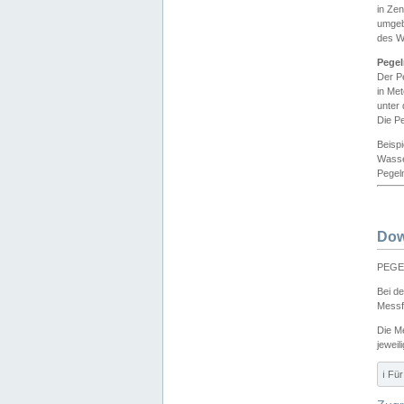
in Ze
umgeb
des W
Pegel
Der P
in Me
unter
Die Pe
Beisp
Wasse
Pegeln
Dow
PEGEL
Bei d
Messf
Die M
jeweil
ℹ️ F