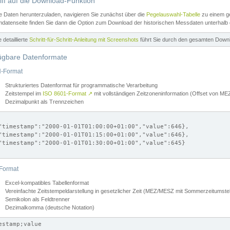
iff auf die Download-Funktion
e Daten herunterzuladen, navigieren Sie zunächst über die
Pegelauswahl-Tabelle
zu einem ge
datenseite finden Sie dann die Option zum Download der historischen Messdaten unterhalb
ne detaillierte
Schritt-für-Schritt-Anleitung mit Screenshots
führt Sie durch den gesamten Down
ügbare Datenformate
-Format
Strukturiertes Datenformat für programmatische Verarbeitung
Zeitstempel im
ISO 8601-Format
↗
mit vollständigen Zeitzoneninformation (Offset von 
Dezimalpunkt als Trennzeichen
"timestamp":"2000-01-01T01:00:00+01:00","value":646},

"timestamp":"2000-01-01T01:15:00+01:00","value":646},

"timestamp":"2000-01-01T01:30:00+01:00","value":645}

Format
Excel-kompatibles Tabellenformat
Vereinfachte Zeitstempeldarstellung in gesetzlicher Zeit (MEZ/MESZ mit Sommerzeitumstel
Semikolon als Feldtrenner
Dezimalkomma (deutsche Notation)
estamp;value
