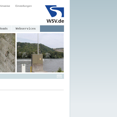
hinweise
Einstellungen
loads
Webservices