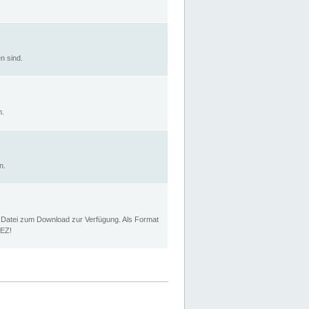
n sind.
n.
n.
p Datei zum Download zur Verfügung. Als Format
MEZ!