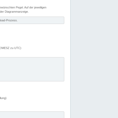
wünschten Pegel. Auf der jeweiligen
 der Diagrammanzeige.
load-Prozess.
MEZ/MESZ zu UTC)
lung)