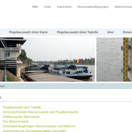
Hilfe
Links
Impressum
Nutzungsbedingungen
Datenschutz
Pegelauswahl über Karte
Pegelauswahl über Tabelle
Abo
Down
tter
e
Pegelauswahl über Tabelle
Kennzeichnende Wasserstände und Pegelkennwerte
Zeitbezug der Messwerte
Der Wasserstand
Download langfristiger Wasserstände und Abflüsse
Astronomische Gezeitenganglinie (Astrotide)