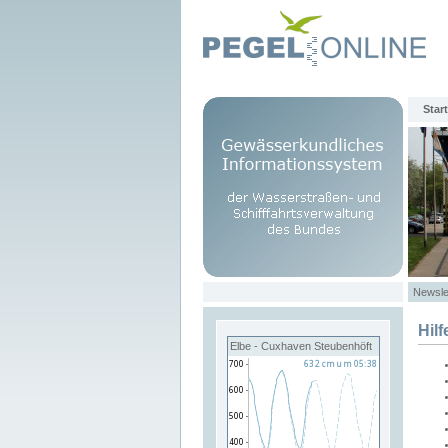
Start
Newsle
Hilf
Elbe - Cuxhaven Steubenhöft