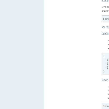
Zugr
Um di
Stamm
ℹ️ Ei
Verf
JSON
[

  {
  {
  {
]
CSV-
tim