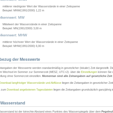
mittlerer niedrigster Wert der Wasserstände in einer Zeitspanne
Beispiel: MNW(1991/2000) 1,22 m
lkennwert: MW
Mittelwert der Wasserstände in einer Zeitspanne
Beispiel: MN(1991/2000) 3,00 m
elkennwert: MHW
mittlerer höchster Wert der Wasserstände in einer Zeitspanne
Beispiel: MHW(1991/2000) 6,00 m
tbezug der Messwerte
itangaben der Messwerte werden standardmäßig in gesetzlicher (lokaler) Zeit dargestellt. D
em Wechsel im Sommer zur Sommerzeit (MESZ, UTC+2). über die
Einstellungen
können Sie d
ellung ohne Sommerzeit einstellen.
Momentan sind alle Zeitangaben auf gesetzliche Zeit e
Download langfristiger Wasserstände und Abflüsse
liegen die Zeitangaben in gesetzlicher Zeit
n zum
Download angebotenen Tagesdateien
liegen die Zeitangaben grundsätzlich ganzjährig in
 Wasserstand
asserstand ist der lotrechte Abstand eines Punktes des Wasserspiegels über dem
Pegelnul