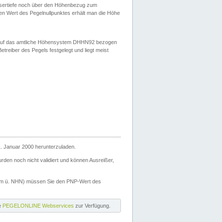
ssertiefe noch über den Höhenbezug zum
en Wert des Pegelnullpunktes erhält man die Höhe
d auf das amtliche Höhensystem DHHN92 bezogen
reiber des Pegels festgelegt und liegt meist
. Januar 2000 herunterzuladen.
den noch nicht validiert und können Ausreißer,
(m ü. NHN) müssen Sie den PNP-Wert des
ie
PEGELONLINE Webservices
zur Verfügung.