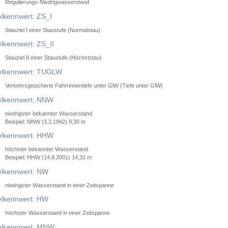
Regulierungs-Niedrigwasserstand
lkennwert: ZS_I
Stauziel I einer Staustufe (Normalstau)
lkennwert: ZS_II
Stauziel II einer Staustufe (Höchststau)
elkennwert: TUGLW
Verkehrsgesicherte Fahrrinnentiefe unter GlW (Tiefe unter GlW)
lkennwert: NNW
niedrigster bekannter Wasserstand
Beispiel: NNW (3.2.1942) 9,30 m
lkennwert: HHW
höchster bekannter Wasserstand
Beispiel: HHW (14.8.2001) 14,31 m
lkennwert: NW
niedrigster Wasserstand in einer Zeitspanne
lkennwert: HW
höchster Wasserstand in einer Zeitspanne
elkennwert: MNW