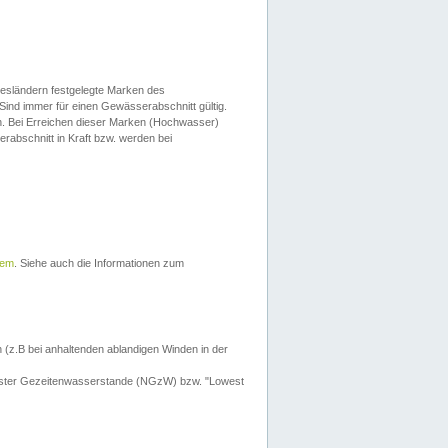
esländern festgelegte Marken des
Sind immer für einen Gewässerabschnitt gültig.
. Bei Erreichen dieser Marken (Hochwasser)
erabschnitt in Kraft bzw. werden bei
tem
. Siehe auch die Informationen zum
 (z.B bei anhaltenden ablandigen Winden in der
drigster Gezeitenwasserstande (NGzW) bzw. "Lowest