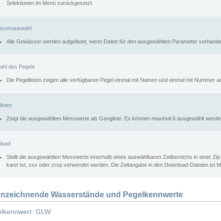
Selektionen im Menü zurückgesetzt.
sserauswahl
Alle Gewässer werden aufgelistet, wenn Daten für den ausgewählten Parameter vorhande
ahl des Pegels
Die Pegellisten zeigen alle verfügbaren Pegel einmal mit Namen und einmal mit Nummer a
inien
Zeigt die ausgewählten Messwerte als Ganglinie. Es können maximal 6 ausgewählt werde
load
Stellt die ausgewählten Messwerte innerhalb eines auswählbaren Zeitbereichs in einer Zi
kann txt, csv oder zrxp verwendet werden. Die Zeitangabe in den Download-Dateien ist 
nzeichnende Wasserstände und Pegelkennwerte
lkennwert: GLW