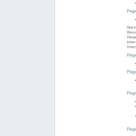
Pege
Sind 
Wasser
Hänge
treten
Unter
Pege
Pege
Pege
Pege