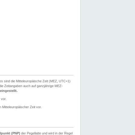
ies sind die Mitteleuropäische Zeit (MEZ, UTC+1)
ie Zeitangaben auch auf ganzjährige MEZ-
ingestellt.
 vor.
 Mitteleuropäischer Zeit vor.
lpunkt (PNP)
der Pegellatte und wird in der Regel