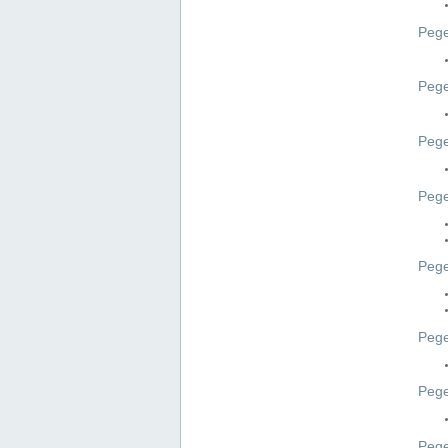
Pege
Pege
Peg
Pege
Pege
Pege
Pege
Peg