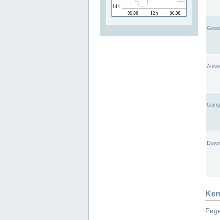
Gewä
Ausw
Gangl
Down
Ken
Pege