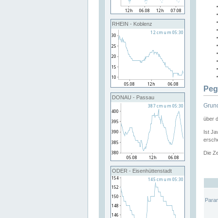
RHEIN - Koblenz
Peg
DONAU - Passau
Grund
über 
Ist Ja
ersche
Die Ze
ODER - Eisenhüttenstadt
Para