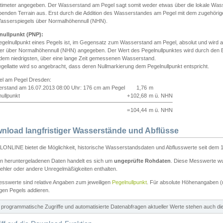
ntimeter angegeben. Der Wasserstand am Pegel sagt somit weder etwas über die lokale Wa
enden Terrain aus. Erst durch die Addition des Wasserstandes am Pegel mit dem zugehörig
asserspiegels über Normalhöhennull (NHN).
nullpunkt (PNP):
egelnullpunkt eines Pegels ist, im Gegensatz zum Wasserstand am Pegel, absolut und wir
ter über Normalhöhennull (NHN) angegeben. Der Wert des Pegelnullpunktes wird durch den Bet
 dem niedrigsten, über eine lange Zeit gemessenen Wasserstand.
gellatte wird so angebracht, dass deren Nullmarkierung dem Pegelnullpunkt entspricht.
iel am Pegel Dresden:
rstand am 16.07.2013 08:00 Uhr: 176 cm am Pegel
1,76
m
ullpunkt
+
102,68
m ü. NHN
=
104,44
m ü. NHN
nload langfristiger Wasserstände und Abflüsse
ONLINE bietet die Möglichkeit, historische Wasserstandsdaten und Abflusswerte seit dem 1
en heruntergeladenen Daten handelt es sich um
ungeprüfte Rohdaten
. Diese Messwerte wur
ehler oder andere Unregelmäßigkeiten enthalten.
esswerte sind relative Angaben zum jeweiligen
Pegelnullpunkt
. Für absolute Höhenangaben 
igen Pegels addieren.
ür programmatische Zugriffe und automatisierte Datenabfragen aktueller Werte stehen auch d