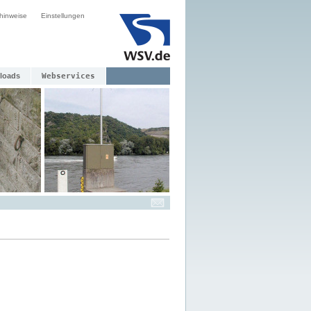
hinweise
Einstellungen
loads
Webservices