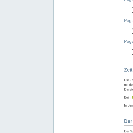
Pege
Peg
Zei
Die Ze
mit d
Darst
Beim
In de
Der
Der W