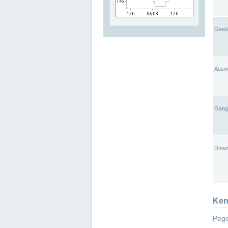
Gewä
Ausw
Gangl
Down
Ken
Pege