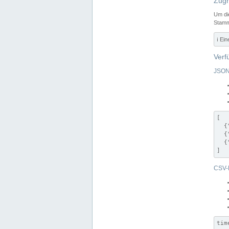
Zugr
Um di
Stamm
ℹ️ Ei
Verf
JSON
[

  {
  {
  {
]
CSV-
tim