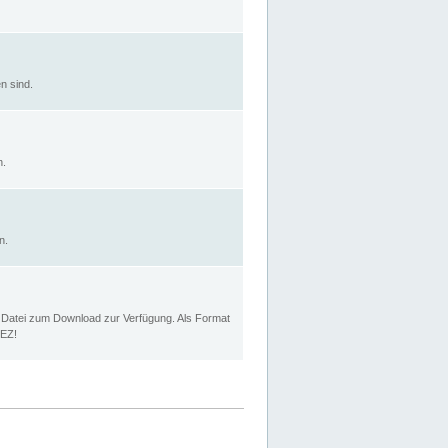
n sind.
n.
n.
p Datei zum Download zur Verfügung. Als Format
MEZ!