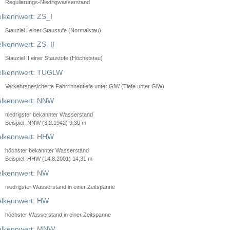
Regulierungs-Niedrigwasserstand
lkennwert: ZS_I
Stauziel I einer Staustufe (Normalstau)
lkennwert: ZS_II
Stauziel II einer Staustufe (Höchststau)
elkennwert: TUGLW
Verkehrsgesicherte Fahrrinnentiefe unter GlW (Tiefe unter GlW)
lkennwert: NNW
niedrigster bekannter Wasserstand
Beispiel: NNW (3.2.1942) 9,30 m
lkennwert: HHW
höchster bekannter Wasserstand
Beispiel: HHW (14.8.2001) 14,31 m
lkennwert: NW
niedrigster Wasserstand in einer Zeitspanne
lkennwert: HW
höchster Wasserstand in einer Zeitspanne
elkennwert: MNW