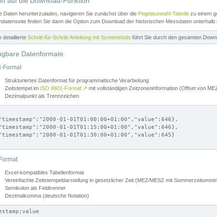
iff auf die Download-Funktion
e Daten herunterzuladen, navigieren Sie zunächst über die
Pegelauswahl-Tabelle
zu einem ge
datenseite finden Sie dann die Option zum Download der historischen Messdaten unterhalb
ne detaillierte
Schritt-für-Schritt-Anleitung mit Screenshots
führt Sie durch den gesamten Down
ügbare Datenformate
-Format
Strukturiertes Datenformat für programmatische Verarbeitung
Zeitstempel im
ISO 8601-Format
↗
mit vollständigen Zeitzoneninformation (Offset von 
Dezimalpunkt als Trennzeichen
"timestamp":"2000-01-01T01:00:00+01:00","value":646},

"timestamp":"2000-01-01T01:15:00+01:00","value":646},

"timestamp":"2000-01-01T01:30:00+01:00","value":645}

Format
Excel-kompatibles Tabellenformat
Vereinfachte Zeitstempeldarstellung in gesetzlicher Zeit (MEZ/MESZ mit Sommerzeitumstel
Semikolon als Feldtrenner
Dezimalkomma (deutsche Notation)
estamp;value
