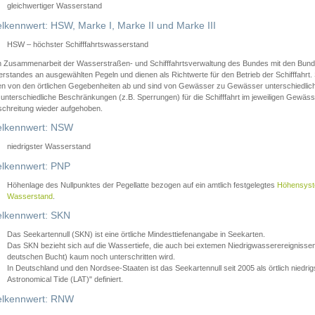
gleichwertiger Wasserstand
lkennwert: HSW, Marke I, Marke II und Marke III
HSW – höchster Schifffahrtswasserstand
in Zusammenarbeit der Wasserstraßen- und Schifffahrtsverwaltung des Bundes mit den Bund
standes an ausgewählten Pegeln und dienen als Richtwerte für den Betrieb der Schifffahrt. 
n von den örtlichen Gegebenheiten ab und sind von Gewässer zu Gewässer unterschiedlich
 unterschiedliche Beschränkungen (z.B. Sperrungen) für die Schifffahrt im jeweiligen Gewäss
schreitung wieder aufgehoben.
lkennwert: NSW
niedrigster Wasserstand
lkennwert: PNP
Höhenlage des Nullpunktes der Pegellatte bezogen auf ein amtlich festgelegtes
Höhensys
Wasserstand
.
lkennwert: SKN
Das Seekartennull (SKN) ist eine örtliche Mindesttiefenangabe in Seekarten.
Das SKN bezieht sich auf die Wassertiefe, die auch bei extemen Niedrigwasserereignissen
deutschen Bucht) kaum noch unterschritten wird.
In Deutschland und den Nordsee-Staaten ist das Seekartennull seit 2005 als örtlich nie
Astronomical Tide (LAT)" definiert.
lkennwert: RNW