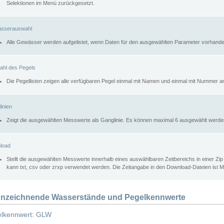
Selektionen im Menü zurückgesetzt.
sserauswahl
Alle Gewässer werden aufgelistet, wenn Daten für den ausgewählten Parameter vorhande
ahl des Pegels
Die Pegellisten zeigen alle verfügbaren Pegel einmal mit Namen und einmal mit Nummer a
inien
Zeigt die ausgewählten Messwerte als Ganglinie. Es können maximal 6 ausgewählt werde
load
Stellt die ausgewählten Messwerte innerhalb eines auswählbaren Zeitbereichs in einer Zi
kann txt, csv oder zrxp verwendet werden. Die Zeitangabe in den Download-Dateien ist 
nzeichnende Wasserstände und Pegelkennwerte
lkennwert: GLW