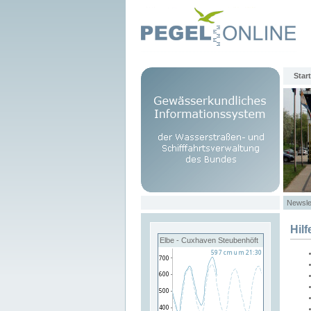
Start
Newsle
Hilf
Elbe - Cuxhaven Steubenhöft