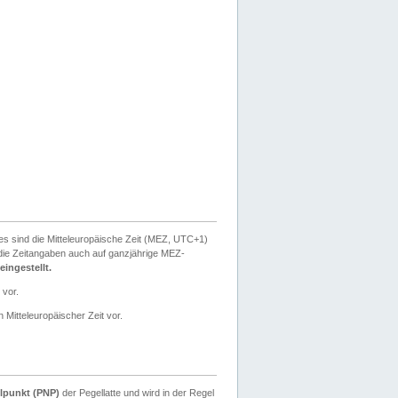
ies sind die Mitteleuropäische Zeit (MEZ, UTC+1)
ie Zeitangaben auch auf ganzjährige MEZ-
ingestellt.
 vor.
 Mitteleuropäischer Zeit vor.
lpunkt (PNP)
der Pegellatte und wird in der Regel