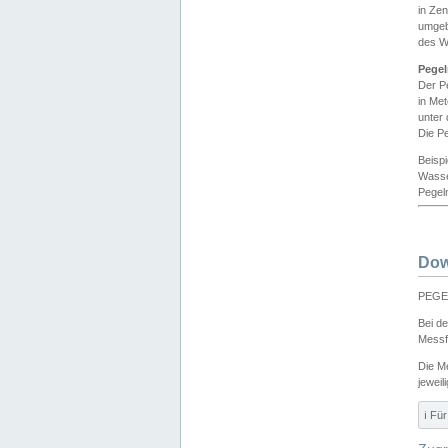
in Ze
umgeb
des W
Pegel
Der P
in Me
unter
Die Pe
Beisp
Wasse
Pegeln
Dow
PEGEL
Bei d
Messf
Die M
jeweil
ℹ️ F