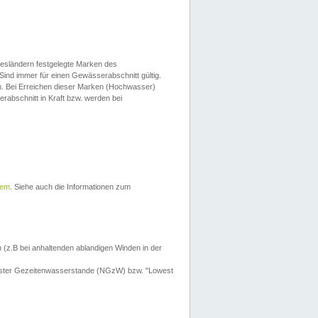
esländern festgelegte Marken des
Sind immer für einen Gewässerabschnitt gültig.
. Bei Erreichen dieser Marken (Hochwasser)
erabschnitt in Kraft bzw. werden bei
tem
. Siehe auch die Informationen zum
 (z.B bei anhaltenden ablandigen Winden in der
drigster Gezeitenwasserstande (NGzW) bzw. "Lowest