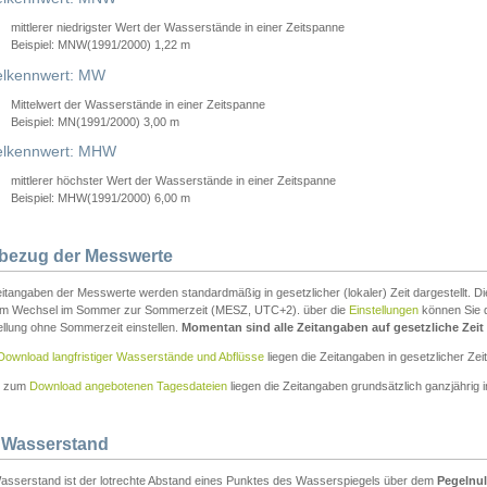
mittlerer niedrigster Wert der Wasserstände in einer Zeitspanne
Beispiel: MNW(1991/2000) 1,22 m
lkennwert: MW
Mittelwert der Wasserstände in einer Zeitspanne
Beispiel: MN(1991/2000) 3,00 m
elkennwert: MHW
mittlerer höchster Wert der Wasserstände in einer Zeitspanne
Beispiel: MHW(1991/2000) 6,00 m
tbezug der Messwerte
itangaben der Messwerte werden standardmäßig in gesetzlicher (lokaler) Zeit dargestellt. D
em Wechsel im Sommer zur Sommerzeit (MESZ, UTC+2). über die
Einstellungen
können Sie d
ellung ohne Sommerzeit einstellen.
Momentan sind alle Zeitangaben auf gesetzliche Zeit e
Download langfristiger Wasserstände und Abflüsse
liegen die Zeitangaben in gesetzlicher Zeit
n zum
Download angebotenen Tagesdateien
liegen die Zeitangaben grundsätzlich ganzjährig in
 Wasserstand
asserstand ist der lotrechte Abstand eines Punktes des Wasserspiegels über dem
Pegelnul