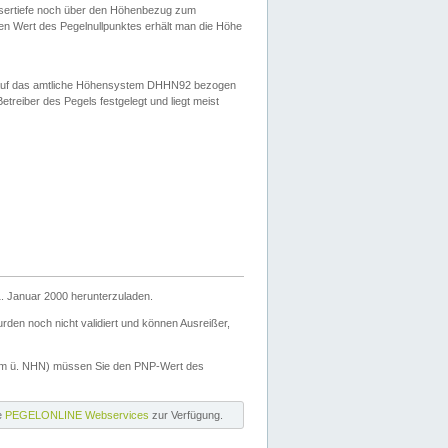
ssertiefe noch über den Höhenbezug zum
en Wert des Pegelnullpunktes erhält man die Höhe
d auf das amtliche Höhensystem DHHN92 bezogen
reiber des Pegels festgelegt und liegt meist
. Januar 2000 herunterzuladen.
den noch nicht validiert und können Ausreißer,
(m ü. NHN) müssen Sie den PNP-Wert des
ie
PEGELONLINE Webservices
zur Verfügung.