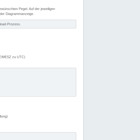
wünschten Pegel. Auf der jeweiligen
 der Diagrammanzeige.
load-Prozess.
MEZ/MESZ zu UTC)
lung)