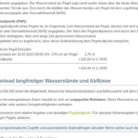
ntimeter angegeben. Der Wasserstand am Pegel sagt somit weder etwas über die lokale Wa
enden Terrain aus. Erst durch die Addition des Wasserstandes am Pegel mit dem zugehörig
asserspiegels über Normalhöhennull (NHN).
nullpunkt (PNP):
egelnullpunkt eines Pegels ist, im Gegensatz zum Wasserstand am Pegel, absolut und wir
ter über Normalhöhennull (NHN) angegeben. Der Wert des Pegelnullpunktes wird durch den Bet
 dem niedrigsten, über eine lange Zeit gemessenen Wasserstand.
gellatte wird so angebracht, dass deren Nullmarkierung dem Pegelnullpunkt entspricht.
iel am Pegel Dresden:
rstand am 16.07.2013 08:00 Uhr: 176 cm am Pegel
1,76
m
ullpunkt
+
102,68
m ü. NHN
=
104,44
m ü. NHN
nload langfristiger Wasserstände und Abflüsse
ONLINE bietet die Möglichkeit, historische Wasserstandsdaten und Abflusswerte seit dem 1
en heruntergeladenen Daten handelt es sich um
ungeprüfte Rohdaten
. Diese Messwerte wur
ehler oder andere Unregelmäßigkeiten enthalten.
esswerte sind relative Angaben zum jeweiligen
Pegelnullpunkt
. Für absolute Höhenangaben 
igen Pegels addieren.
ür programmatische Zugriffe und automatisierte Datenabfragen aktueller Werte stehen auch d