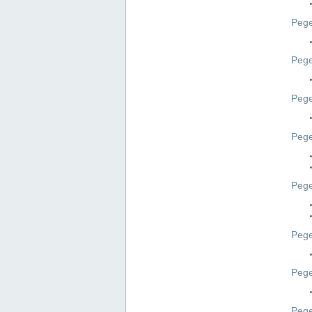
Pege
Pege
Peg
Pege
Pege
Pege
Pege
Peg