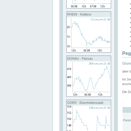
RHEIN - Koblenz
Peg
DONAU - Passau
Grund
über 
Ist Ja
ersche
Die Ze
ODER - Eisenhüttenstadt
Para