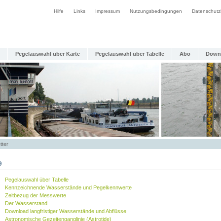
Hilfe
Links
Impressum
Nutzungsbedingungen
Datenschutz
Pegelauswahl über Karte
Pegelauswahl über Tabelle
Abo
Down
tter
e
Pegelauswahl über Tabelle
Kennzeichnende Wasserstände und Pegelkennwerte
Zeitbezug der Messwerte
Der Wasserstand
Download langfristiger Wasserstände und Abflüsse
Astronomische Gezeitenganglinie (Astrotide)