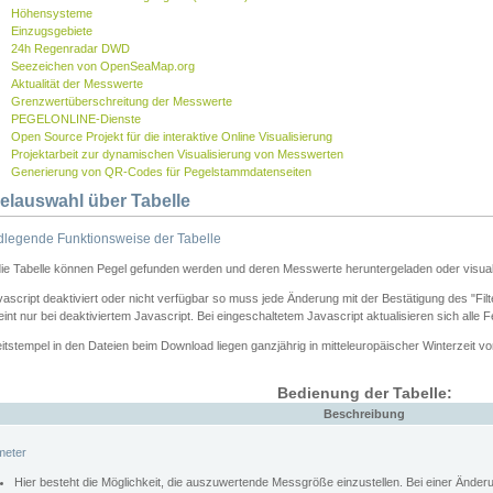
Höhensysteme
Einzugsgebiete
24h Regenradar DWD
Seezeichen von OpenSeaMap.org
Aktualität der Messwerte
Grenzwertüberschreitung der Messwerte
PEGELONLINE-Dienste
Open Source Projekt für die interaktive Online Visualisierung
Projektarbeit zur dynamischen Visualisierung von Messwerten
Generierung von QR-Codes für Pegelstammdatenseiten
elauswahl über Tabelle
legende Funktionsweise der Tabelle
die Tabelle können Pegel gefunden werden und deren Messwerte heruntergeladen oder visuali
vascript deaktiviert oder nicht verfügbar so muss jede Änderung mit der Bestätigung des "Filt
int nur bei deaktiviertem Javascript. Bei eingeschaltetem Javascript aktualisieren sich alle 
itstempel in den Dateien beim Download liegen ganzjährig in mitteleuropäischer Winterzeit vo
Bedienung der Tabelle:
Beschreibung
meter
Hier besteht die Möglichkeit, die auszuwertende Messgröße einzustellen. Bei einer Ände