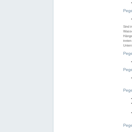
Pege
Sind 
Wasser
Hänge
treten
Unter
Pege
Pege
Pege
Pege