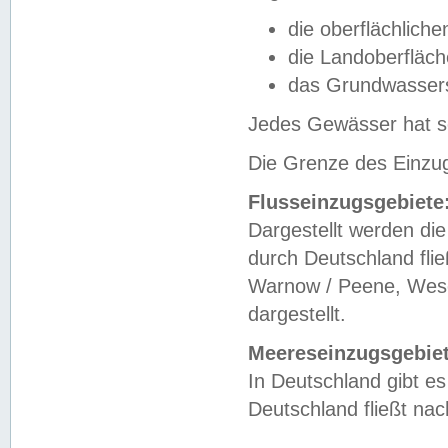
die oberflächlich
die Landoberfläc
das Grundwasser
Jedes Gewässer hat se
Die Grenze des Einzug
Flusseinzugsgebiete
Dargestellt werden die
durch Deutschland fli
Warnow / Peene, Weser
dargestellt.
Meereseinzugsgebiet
In Deutschland gibt 
Deutschland fließt n