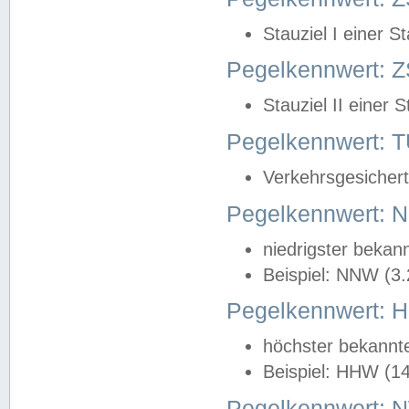
Stauziel I einer S
Pegelkennwert: Z
Stauziel II einer 
Pegelkennwert:
Verkehrsgesichert
Pegelkennwert:
niedrigster bekan
Beispiel: NNW (3
Pegelkennwert:
höchster bekannt
Beispiel: HHW (1
Pegelkennwert: 