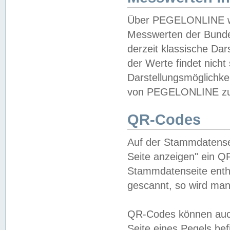
Über PEGELONLINE wer
Messwerten der Bundes
derzeit klassische Da
der Werte findet nicht 
Darstellungsmöglichkei
von PEGELONLINE zu 
QR-Codes
Auf der Stammdatensei
Seite anzeigen" ein Q
Stammdatenseite enthä
gescannt, so wird man
QR-Codes können auc
Seite eines Pegels be