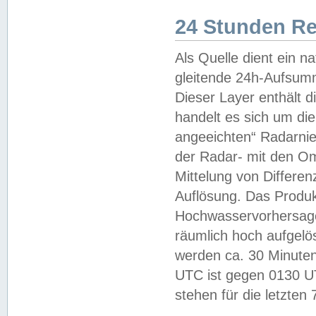
24 Stunden R
Als Quelle dient ein n
gleitende 24h-Aufsum
Dieser Layer enthält
handelt es sich um di
angeeichten“ Radarnie
der Radar- mit den O
Mittelung von Differe
Auflösung. Das Produk
Hochwasservorhersagez
räumlich hoch aufgelö
werden ca. 30 Minuten
UTC ist gegen 0130 UTC
stehen für die letzten