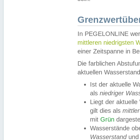
Grenzwertüber
In PEGELONLINE werde
mittleren niedrigsten
einer Zeitspanne in Be
Die farblichen Abstuf
aktuellen Wasserstand
Ist der aktuelle 
als
niedriger Was
Liegt der aktue
gilt dies als
mittle
mit
Grün
dargestel
Wasserstände obe
Wasserstand
und