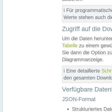
ℹ️ Für programmatisch
Werte stehen auch d
Zugriff auf die D
Um die Daten herunter
Tabelle
zu einem gewün
Sie dann die Option z
Diagrammanzeige.
ℹ️ Eine detaillierte
Schr
den gesamten Downlo
Verfügbare Daten
JSON-Format
Strukturiertes Da