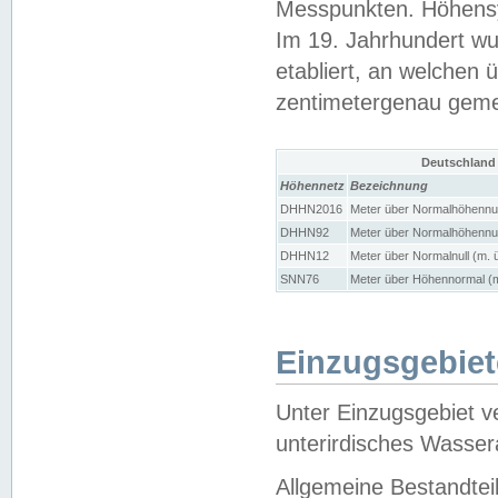
Messpunkten. Höhensy
Im 19. Jahrhundert wu
etabliert, an welchen 
zentimetergenau gem
Deutschland
Höhennetz
Bezeichnung
DHHN2016
Meter über Normalhöhennul
DHHN92
Meter über Normalhöhennul
DHHN12
Meter über Normalnull (m. 
SNN76
Meter über Höhennormal (m
Einzugsgebiet
Unter Einzugsgebiet v
unterirdisches Wasser
Allgemeine Bestandtei