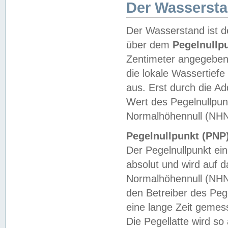
Der Wasserst
Der Wasserstand ist d
über dem
Pegelnullp
Zentimeter angegeben
die lokale Wassertie
aus. Erst durch die A
Wert des Pegelnullpun
Normalhöhennull (NHN
Pegelnullpunkt (PNP)
Der Pegelnullpunkt ei
absolut und wird auf
Normalhöhennull (NHN
den Betreiber des Pege
eine lange Zeit geme
Die Pegellatte wird s