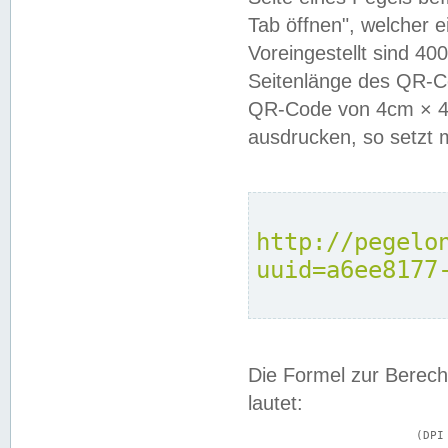
Tab öffnen", welcher 
Voreingestellt sind 4
Seitenlänge des QR-C
QR-Code von 4cm × 4c
ausdrucken, so setzt 
http://pegelo
uuid=a6ee8177
Die Formel zur Berech
lautet:
			(DPI × Druckkantenlänge in cm) ÷ 2,54 = Kantenlänge in Pixel
