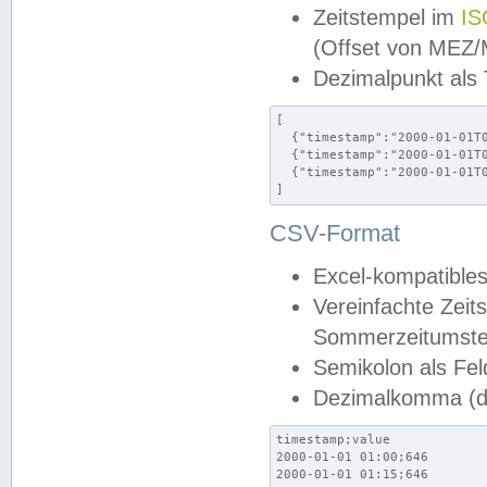
Zeitstempel im
IS
(Offset von MEZ
Dezimalpunkt als
[

  {"timestamp":"2000-01-01T0
  {"timestamp":"2000-01-01T0
  {"timestamp":"2000-01-01T0
]
CSV-Format
Excel-kompatibles
Vereinfachte Zeit
Sommerzeitumstel
Semikolon als Fel
Dezimalkomma (de
timestamp;value

2000-01-01 01:00;646

2000-01-01 01:15;646
