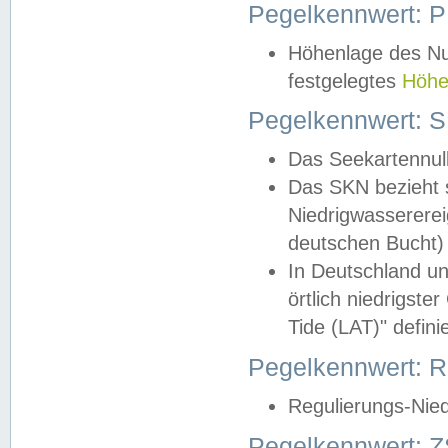
Pegelkennwert: 
Höhenlage des Nul
festgelegtes
Höhe
Pegelkennwert: 
Das Seekartennull
Das SKN bezieht s
Niedrigwassererei
deutschen Bucht) 
In Deutschland un
örtlich niedrigst
Tide (LAT)" definie
Pegelkennwert:
Regulierungs-Nie
Pegelkennwert: Z