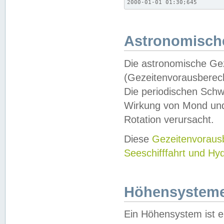
2000-01-01 01:30;645
Astronomische
Die astronomische Gez
(Gezeitenvorausberec
Die periodischen Schw
Wirkung von Mond und
Rotation verursacht.
Diese
Gezeitenvorau
Seeschifffahrt und Hy
Höhensystem
Ein Höhensystem ist e