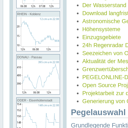
Der Wasserstand
Download langfris
RHEIN - Koblenz
Astronomische Gez
Höhensysteme
Einzugsgebiete
24h Regenradar
Seezeichen von 
DONAU - Passau
Aktualität der Me
Grenzwertübersch
PEGELONLINE-Di
Open Source Projek
Projektarbeit zur
Generierung von 
ODER - Eisenhüttenstadt
Pegelauswahl 
Grundlegende Funkti