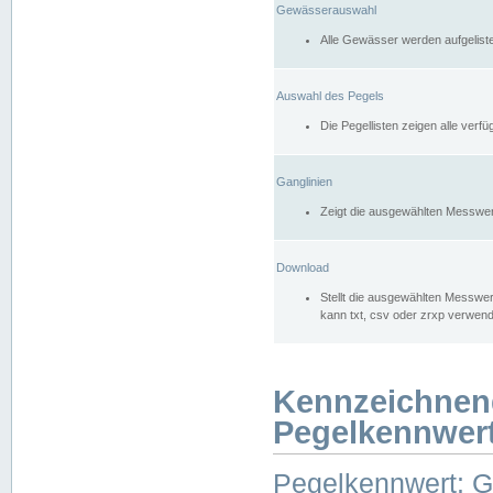
Gewässerauswahl
Alle Gewässer werden aufgelist
Auswahl des Pegels
Die Pegellisten zeigen alle ver
Ganglinien
Zeigt die ausgewählten Messwer
Download
Stellt die ausgewählten Messwer
kann txt, csv oder zrxp verwen
Kennzeichnen
Pegelkennwer
Pegelkennwert: 