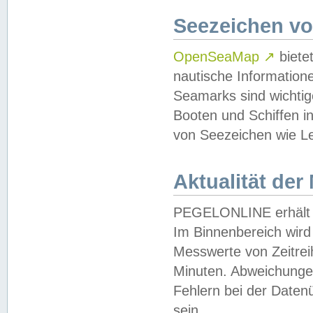
Seezeichen v
OpenSeaMap
↗
biete
nautische Information
Seamarks sind wichtig
Booten und Schiffen i
von Seezeichen wie Le
Aktualität der
PEGELONLINE erhält u
Im Binnenbereich wird 
Messwerte von Zeitreih
Minuten. Abweichungen
Fehlern bei der Daten
sein.