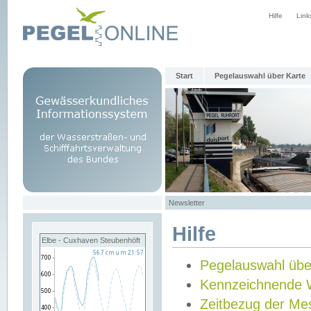
Hilfe
Link
Start
Pegelauswahl über Karte
Newsletter
Hilfe
Elbe - Cuxhaven Steubenhöft
Pegelauswahl übe
Kennzeichnende 
Zeitbezug der Me