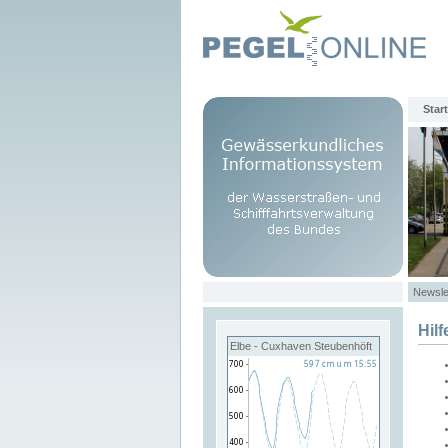
Start
Newsle
Hilf
Elbe - Cuxhaven Steubenhöft