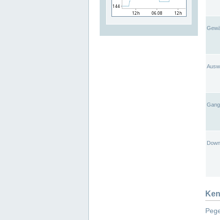
Gewä
Ausw
Gangl
Down
Ken
Pege