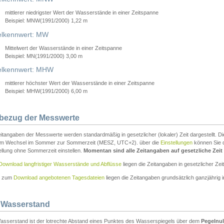
mittlerer niedrigster Wert der Wasserstände in einer Zeitspanne
Beispiel: MNW(1991/2000) 1,22 m
lkennwert: MW
Mittelwert der Wasserstände in einer Zeitspanne
Beispiel: MN(1991/2000) 3,00 m
elkennwert: MHW
mittlerer höchster Wert der Wasserstände in einer Zeitspanne
Beispiel: MHW(1991/2000) 6,00 m
tbezug der Messwerte
itangaben der Messwerte werden standardmäßig in gesetzlicher (lokaler) Zeit dargestellt. D
em Wechsel im Sommer zur Sommerzeit (MESZ, UTC+2). über die
Einstellungen
können Sie d
ellung ohne Sommerzeit einstellen.
Momentan sind alle Zeitangaben auf gesetzliche Zeit e
Download langfristiger Wasserstände und Abflüsse
liegen die Zeitangaben in gesetzlicher Zeit
n zum
Download angebotenen Tagesdateien
liegen die Zeitangaben grundsätzlich ganzjährig in
 Wasserstand
asserstand ist der lotrechte Abstand eines Punktes des Wasserspiegels über dem
Pegelnul