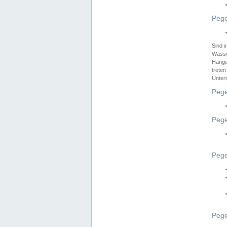
Pege
Sind 
Wasser
Hänge
treten
Unter
Pege
Pege
Pege
Pege