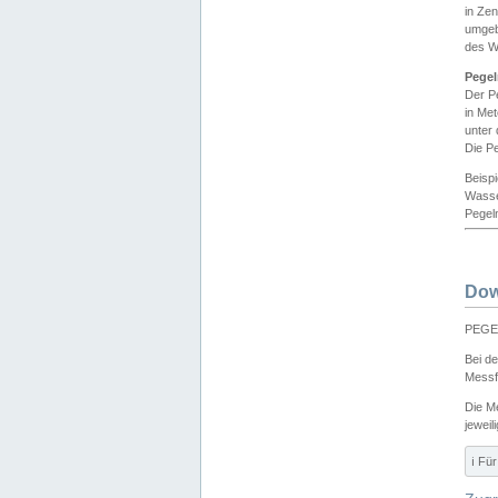
in Ze
umgeb
des W
Pegel
Der P
in Me
unter
Die Pe
Beisp
Wasse
Pegeln
Dow
PEGEL
Bei d
Messf
Die M
jeweil
ℹ️ F