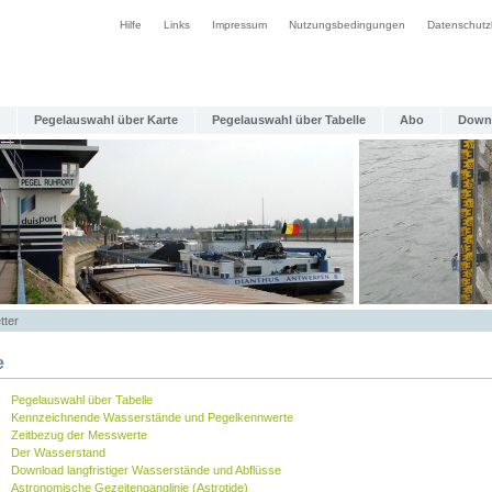
Hilfe
Links
Impressum
Nutzungsbedingungen
Datenschutz
Pegelauswahl über Karte
Pegelauswahl über Tabelle
Abo
Down
tter
e
Pegelauswahl über Tabelle
Kennzeichnende Wasserstände und Pegelkennwerte
Zeitbezug der Messwerte
Der Wasserstand
Download langfristiger Wasserstände und Abflüsse
Astronomische Gezeitenganglinie (Astrotide)