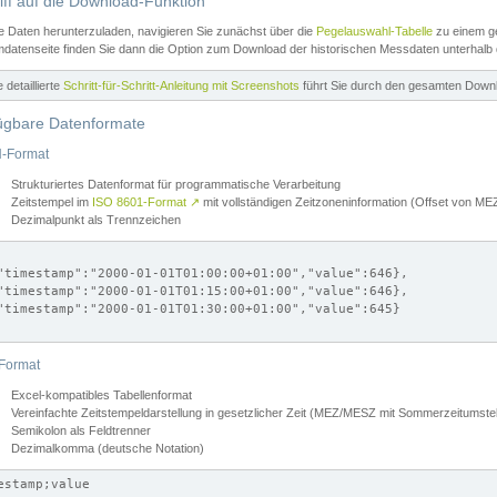
iff auf die Download-Funktion
e Daten herunterzuladen, navigieren Sie zunächst über die
Pegelauswahl-Tabelle
zu einem ge
datenseite finden Sie dann die Option zum Download der historischen Messdaten unterhalb
ne detaillierte
Schritt-für-Schritt-Anleitung mit Screenshots
führt Sie durch den gesamten Down
ügbare Datenformate
-Format
Strukturiertes Datenformat für programmatische Verarbeitung
Zeitstempel im
ISO 8601-Format
↗
mit vollständigen Zeitzoneninformation (Offset von 
Dezimalpunkt als Trennzeichen
"timestamp":"2000-01-01T01:00:00+01:00","value":646},

"timestamp":"2000-01-01T01:15:00+01:00","value":646},

"timestamp":"2000-01-01T01:30:00+01:00","value":645}

Format
Excel-kompatibles Tabellenformat
Vereinfachte Zeitstempeldarstellung in gesetzlicher Zeit (MEZ/MESZ mit Sommerzeitumstel
Semikolon als Feldtrenner
Dezimalkomma (deutsche Notation)
estamp;value
