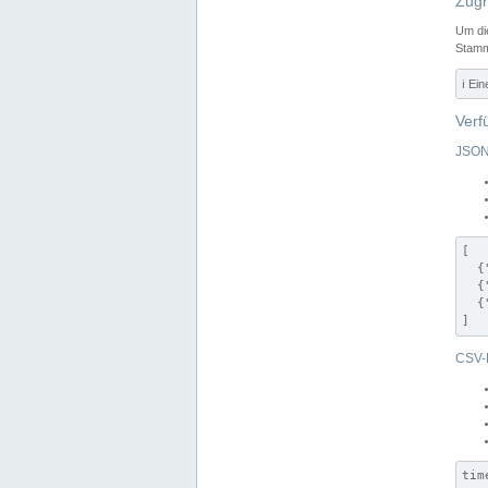
Zugr
Um di
Stamm
ℹ️ Ei
Verf
JSON
[

  {
  {
  {
]
CSV-
tim