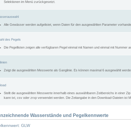
Selektionen im Menü zurückgesetzt.
sserauswahl
Alle Gewässer werden aufgelistet, wenn Daten für den ausgewählten Parameter vorhande
ahl des Pegels
Die Pegellisten zeigen alle verfügbaren Pegel einmal mit Namen und einmal mit Nummer a
inien
Zeigt die ausgewählten Messwerte als Ganglinie. Es können maximal 6 ausgewählt werde
load
Stellt die ausgewählten Messwerte innerhalb eines auswählbaren Zeitbereichs in einer Zi
kann txt, csv oder zrxp verwendet werden. Die Zeitangabe in den Download-Dateien ist 
nzeichnende Wasserstände und Pegelkennwerte
lkennwert: GLW