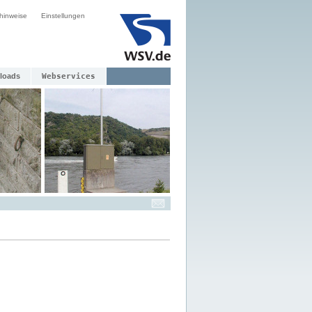
hinweise
Einstellungen
loads
Webservices