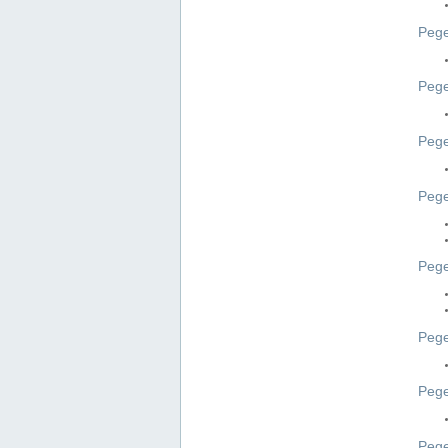
Pege
Pege
Peg
Pege
Pege
Pege
Pege
Peg