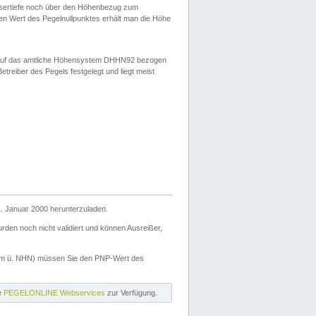
ssertiefe noch über den Höhenbezug zum
en Wert des Pegelnullpunktes erhält man die Höhe
d auf das amtliche Höhensystem DHHN92 bezogen
reiber des Pegels festgelegt und liegt meist
. Januar 2000 herunterzuladen.
den noch nicht validiert und können Ausreißer,
(m ü. NHN) müssen Sie den PNP-Wert des
ie
PEGELONLINE Webservices
zur Verfügung.