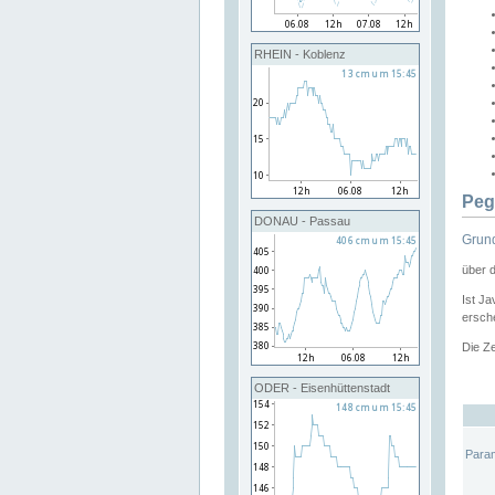
RHEIN - Koblenz
Peg
DONAU - Passau
Grund
über 
Ist Ja
ersche
Die Ze
ODER - Eisenhüttenstadt
Para