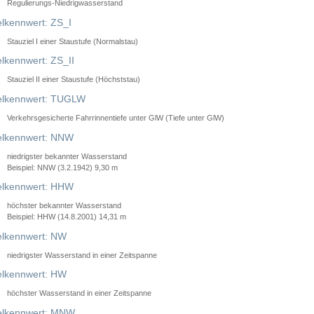
Regulierungs-Niedrigwasserstand
lkennwert: ZS_I
Stauziel I einer Staustufe (Normalstau)
lkennwert: ZS_II
Stauziel II einer Staustufe (Höchststau)
elkennwert: TUGLW
Verkehrsgesicherte Fahrrinnentiefe unter GlW (Tiefe unter GlW)
lkennwert: NNW
niedrigster bekannter Wasserstand
Beispiel: NNW (3.2.1942) 9,30 m
lkennwert: HHW
höchster bekannter Wasserstand
Beispiel: HHW (14.8.2001) 14,31 m
lkennwert: NW
niedrigster Wasserstand in einer Zeitspanne
lkennwert: HW
höchster Wasserstand in einer Zeitspanne
elkennwert: MNW