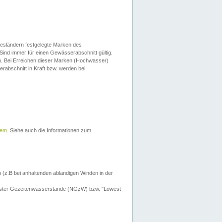
esländern festgelegte Marken des
Sind immer für einen Gewässerabschnitt gültig.
. Bei Erreichen dieser Marken (Hochwasser)
erabschnitt in Kraft bzw. werden bei
tem
. Siehe auch die Informationen zum
 (z.B bei anhaltenden ablandigen Winden in der
drigster Gezeitenwasserstande (NGzW) bzw. "Lowest