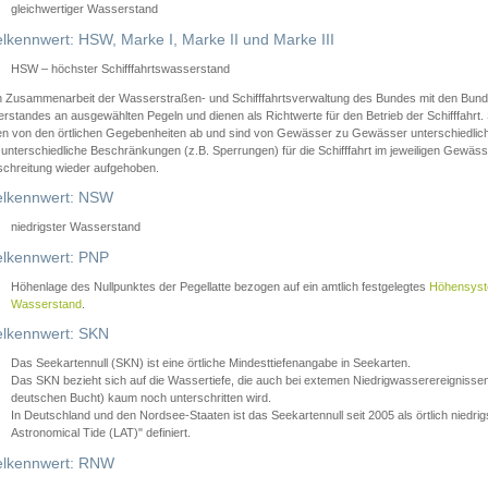
gleichwertiger Wasserstand
lkennwert: HSW, Marke I, Marke II und Marke III
HSW – höchster Schifffahrtswasserstand
in Zusammenarbeit der Wasserstraßen- und Schifffahrtsverwaltung des Bundes mit den Bund
standes an ausgewählten Pegeln und dienen als Richtwerte für den Betrieb der Schifffahrt. 
n von den örtlichen Gegebenheiten ab und sind von Gewässer zu Gewässer unterschiedlich
 unterschiedliche Beschränkungen (z.B. Sperrungen) für die Schifffahrt im jeweiligen Gewäss
schreitung wieder aufgehoben.
lkennwert: NSW
niedrigster Wasserstand
lkennwert: PNP
Höhenlage des Nullpunktes der Pegellatte bezogen auf ein amtlich festgelegtes
Höhensys
Wasserstand
.
lkennwert: SKN
Das Seekartennull (SKN) ist eine örtliche Mindesttiefenangabe in Seekarten.
Das SKN bezieht sich auf die Wassertiefe, die auch bei extemen Niedrigwasserereignissen
deutschen Bucht) kaum noch unterschritten wird.
In Deutschland und den Nordsee-Staaten ist das Seekartennull seit 2005 als örtlich nie
Astronomical Tide (LAT)" definiert.
lkennwert: RNW