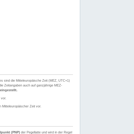
ies sind die Mitteleuropäische Zeit (MEZ, UTC+1)
ie Zeitangaben auch auf ganzjährige MEZ-
ingestellt.
 vor.
 Mitteleuropäischer Zeit vor.
lpunkt (PNP)
der Pegellatte und wird in der Regel