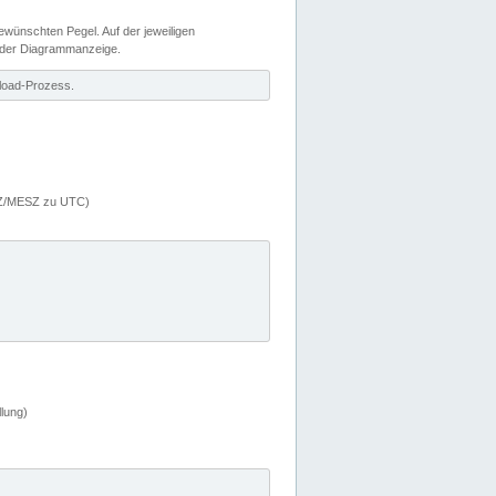
wünschten Pegel. Auf der jeweiligen
 der Diagrammanzeige.
load-Prozess.
MEZ/MESZ zu UTC)
lung)