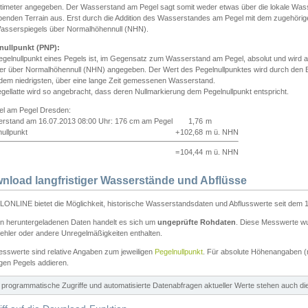
ntimeter angegeben. Der Wasserstand am Pegel sagt somit weder etwas über die lokale Wa
enden Terrain aus. Erst durch die Addition des Wasserstandes am Pegel mit dem zugehörig
asserspiegels über Normalhöhennull (NHN).
nullpunkt (PNP):
egelnullpunkt eines Pegels ist, im Gegensatz zum Wasserstand am Pegel, absolut und wir
ter über Normalhöhennull (NHN) angegeben. Der Wert des Pegelnullpunktes wird durch den Bet
 dem niedrigsten, über eine lange Zeit gemessenen Wasserstand.
gellatte wird so angebracht, dass deren Nullmarkierung dem Pegelnullpunkt entspricht.
iel am Pegel Dresden:
rstand am 16.07.2013 08:00 Uhr: 176 cm am Pegel
1,76
m
ullpunkt
+
102,68
m ü. NHN
=
104,44
m ü. NHN
nload langfristiger Wasserstände und Abflüsse
ONLINE bietet die Möglichkeit, historische Wasserstandsdaten und Abflusswerte seit dem 1
en heruntergeladenen Daten handelt es sich um
ungeprüfte Rohdaten
. Diese Messwerte wur
ehler oder andere Unregelmäßigkeiten enthalten.
esswerte sind relative Angaben zum jeweiligen
Pegelnullpunkt
. Für absolute Höhenangaben 
igen Pegels addieren.
ür programmatische Zugriffe und automatisierte Datenabfragen aktueller Werte stehen auch d