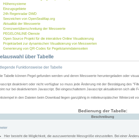
Höhensysteme
Einzugsgebiete
24h Regenradar DWD
Seezeichen von OpenSeaMap.org
Aktualität der Messwerte
Grenzwertüberschreitung der Messwerte
PEGELONLINE-Dienste
Open Source Projekt für die interaktive Online Visualisierung
Projektarbeit zur dynamischen Visualisierung von Messwerten
Generierung von QR-Codes für Pegelstammdatenseiten
elauswahl über Tabelle
legende Funktionsweise der Tabelle
die Tabelle können Pegel gefunden werden und deren Messwerte heruntergeladen oder visuali
vascript deaktiviert oder nicht verfügbar so muss jede Änderung mit der Bestätigung des "Filt
int nur bei deaktiviertem Javascript. Bei eingeschaltetem Javascript aktualisieren sich alle 
itstempel in den Dateien beim Download liegen ganzjährig in mitteleuropäischer Winterzeit vo
Bedienung der Tabelle:
Beschreibung
meter
Hier besteht die Möglichkeit, die auszuwertende Messgröße einzustellen. Bei einer Ände