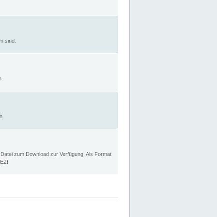
n sind.
n.
n.
p Datei zum Download zur Verfügung. Als Format
MEZ!