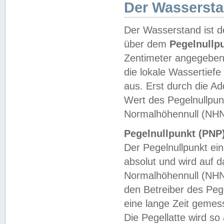
Der Wasserst
Der Wasserstand ist d
über dem
Pegelnullp
Zentimeter angegeben
die lokale Wassertie
aus. Erst durch die A
Wert des Pegelnullpun
Normalhöhennull (NHN
Pegelnullpunkt (PNP)
Der Pegelnullpunkt ei
absolut und wird auf
Normalhöhennull (NHN
den Betreiber des Pege
eine lange Zeit geme
Die Pegellatte wird s