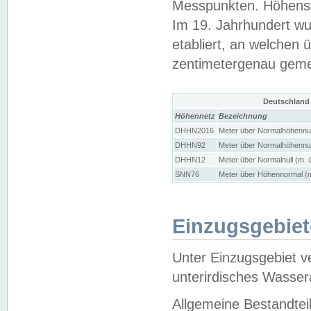
Messpunkten. Höhensy
Im 19. Jahrhundert wu
etabliert, an welchen 
zentimetergenau gem
Deutschland
Höhennetz
Bezeichnung
DHHN2016
Meter über Normalhöhennul
DHHN92
Meter über Normalhöhennul
DHHN12
Meter über Normalnull (m. 
SNN76
Meter über Höhennormal (m
Einzugsgebiet
Unter Einzugsgebiet v
unterirdisches Wasser
Allgemeine Bestandtei