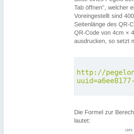
Tab öffnen", welcher 
Voreingestellt sind 4
Seitenlänge des QR-C
QR-Code von 4cm × 4c
ausdrucken, so setzt 
http://pegelo
uuid=a6ee8177
Die Formel zur Berech
lautet:
			(DPI × Druckkantenlänge in cm) ÷ 2,54 = Kantenlänge in Pixel
