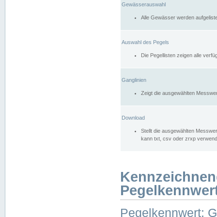
Gewässerauswahl
Alle Gewässer werden aufgelist
Auswahl des Pegels
Die Pegellisten zeigen alle ver
Ganglinien
Zeigt die ausgewählten Messwer
Download
Stellt die ausgewählten Messwer
kann txt, csv oder zrxp verwen
Kennzeichnen
Pegelkennwer
Pegelkennwert: 