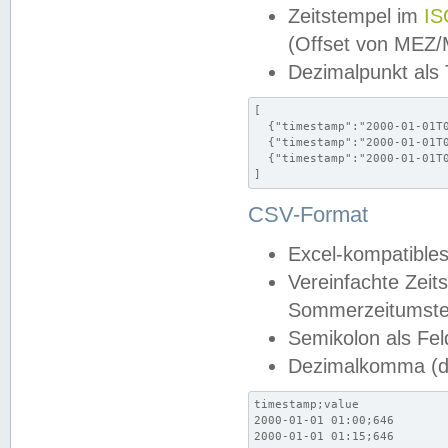
Zeitstempel im
IS
(Offset von MEZ
Dezimalpunkt als
[

  {"timestamp":"2000-01-01T0
  {"timestamp":"2000-01-01T0
  {"timestamp":"2000-01-01T0
]
CSV-Format
Excel-kompatibles
Vereinfachte Zeit
Sommerzeitumstel
Semikolon als Fel
Dezimalkomma (de
timestamp;value

2000-01-01 01:00;646

2000-01-01 01:15;646
