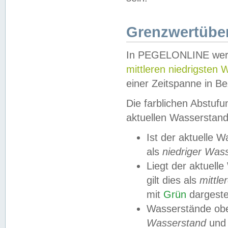
Grenzwertüber
In PEGELONLINE werde
mittleren niedrigsten
einer Zeitspanne in Be
Die farblichen Abstuf
aktuellen Wasserstand
Ist der aktuelle 
als
niedriger Was
Liegt der aktue
gilt dies als
mittle
mit
Grün
dargestel
Wasserstände obe
Wasserstand
und