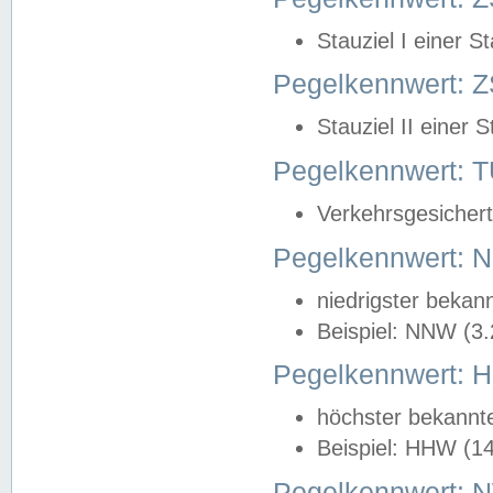
Stauziel I einer S
Pegelkennwert: Z
Stauziel II einer 
Pegelkennwert:
Verkehrsgesichert
Pegelkennwert:
niedrigster bekan
Beispiel: NNW (3
Pegelkennwert:
höchster bekannt
Beispiel: HHW (1
Pegelkennwert: 