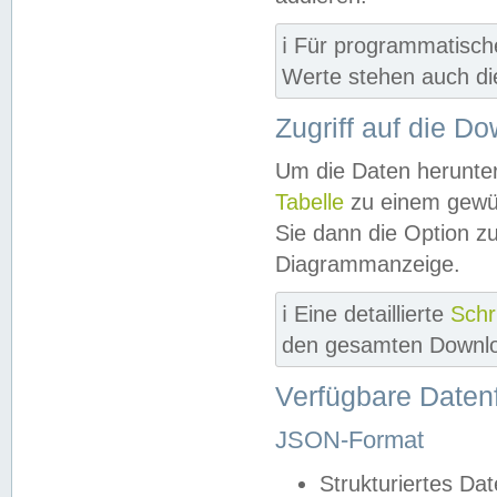
ℹ️ Für programmatisch
Werte stehen auch d
Zugriff auf die D
Um die Daten herunter
Tabelle
zu einem gewün
Sie dann die Option z
Diagrammanzeige.
ℹ️ Eine detaillierte
Schr
den gesamten Downlo
Verfügbare Daten
JSON-Format
Strukturiertes Da