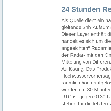
24 Stunden R
Als Quelle dient ein n
gleitende 24h-Aufsum
Dieser Layer enthält
handelt es sich um di
angeeichten“ Radarnie
der Radar- mit den O
Mittelung von Differe
Auflösung. Das Produk
Hochwasservorhersagez
räumlich hoch aufgelö
werden ca. 30 Minuten
UTC ist gegen 0130 UTC
stehen für die letzten