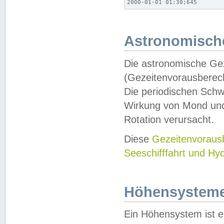
2000-01-01 01:30;645
Astronomische
Die astronomische Gez
(Gezeitenvorausberec
Die periodischen Schw
Wirkung von Mond und
Rotation verursacht.
Diese
Gezeitenvorau
Seeschifffahrt und Hy
Höhensystem
Ein Höhensystem ist e