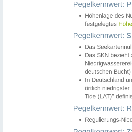
Pegelkennwert: 
Höhenlage des Nul
festgelegtes
Höhe
Pegelkennwert: 
Das Seekartennull
Das SKN bezieht s
Niedrigwassererei
deutschen Bucht) 
In Deutschland un
örtlich niedrigst
Tide (LAT)" definie
Pegelkennwert:
Regulierungs-Nie
Pegelkennwert: Z