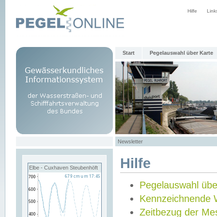
Hilfe
Link
Start
Pegelauswahl über Karte
Newsletter
Hilfe
Elbe - Cuxhaven Steubenhöft
Pegelauswahl übe
Kennzeichnende 
Zeitbezug der Me