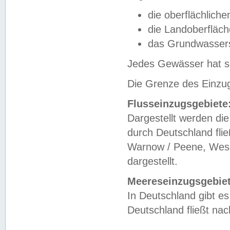
die oberflächlich
die Landoberfläc
das Grundwasser
Jedes Gewässer hat se
Die Grenze des Einzug
Flusseinzugsgebiete
Dargestellt werden die
durch Deutschland fli
Warnow / Peene, Weser
dargestellt.
Meereseinzugsgebiet
In Deutschland gibt 
Deutschland fließt n