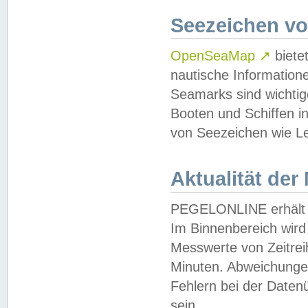
Seezeichen v
OpenSeaMap
↗
biete
nautische Information
Seamarks sind wichtig
Booten und Schiffen i
von Seezeichen wie Le
Aktualität der
PEGELONLINE erhält u
Im Binnenbereich wird 
Messwerte von Zeitreih
Minuten. Abweichungen
Fehlern bei der Daten
sein.