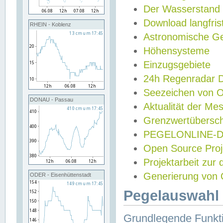
Der Wasserstand
Download langfris
RHEIN - Koblenz
Astronomische Gez
Höhensysteme
Einzugsgebiete
24h Regenradar
Seezeichen von 
DONAU - Passau
Aktualität der Me
Grenzwertübersch
PEGELONLINE-Di
Open Source Projek
Projektarbeit zur
Generierung von 
ODER - Eisenhüttenstadt
Pegelauswahl 
Grundlegende Funkti