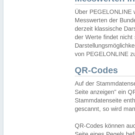
Über PEGELONLINE wer
Messwerten der Bundes
derzeit klassische Da
der Werte findet nicht 
Darstellungsmöglichkei
von PEGELONLINE zu 
QR-Codes
Auf der Stammdatensei
Seite anzeigen" ein Q
Stammdatenseite enthä
gescannt, so wird man
QR-Codes können auc
Seite eines Pegels be