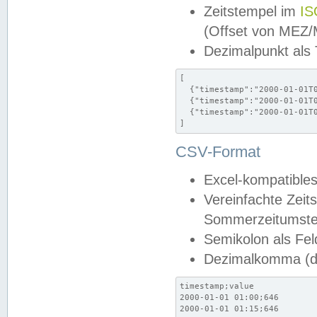
Zeitstempel im
IS
(Offset von MEZ
Dezimalpunkt als
[

  {"timestamp":"2000-01-01T0
  {"timestamp":"2000-01-01T0
  {"timestamp":"2000-01-01T0
]
CSV-Format
Excel-kompatibles
Vereinfachte Zeit
Sommerzeitumstel
Semikolon als Fel
Dezimalkomma (de
timestamp;value

2000-01-01 01:00;646

2000-01-01 01:15;646
