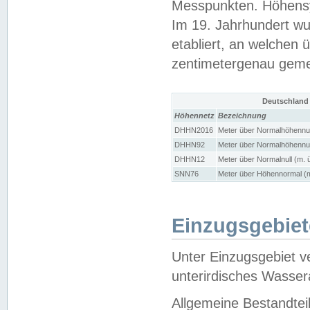
Messpunkten. Höhensy
Im 19. Jahrhundert wu
etabliert, an welchen 
zentimetergenau gem
Deutschland
Höhennetz
Bezeichnung
DHHN2016
Meter über Normalhöhennul
DHHN92
Meter über Normalhöhennul
DHHN12
Meter über Normalnull (m. 
SNN76
Meter über Höhennormal (m
Einzugsgebiet
Unter Einzugsgebiet v
unterirdisches Wasser
Allgemeine Bestandtei