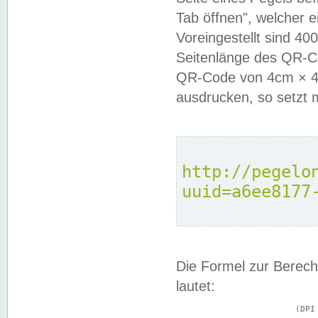
Tab öffnen", welcher 
Voreingestellt sind 4
Seitenlänge des QR-C
QR-Code von 4cm × 4c
ausdrucken, so setzt 
http://pegelo
uuid=a6ee8177
Die Formel zur Berech
lautet:
			(DPI × Druckkantenlänge in cm) ÷ 2,54 = Kantenlänge in Pixel
