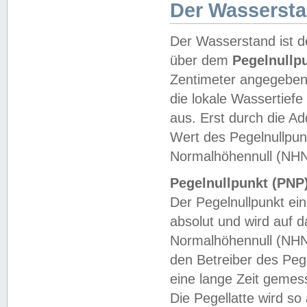
Der Wasserst
Der Wasserstand ist d
über dem
Pegelnullp
Zentimeter angegeben
die lokale Wassertie
aus. Erst durch die A
Wert des Pegelnullpun
Normalhöhennull (NHN
Pegelnullpunkt (PNP)
Der Pegelnullpunkt ei
absolut und wird auf
Normalhöhennull (NHN
den Betreiber des Pege
eine lange Zeit geme
Die Pegellatte wird s