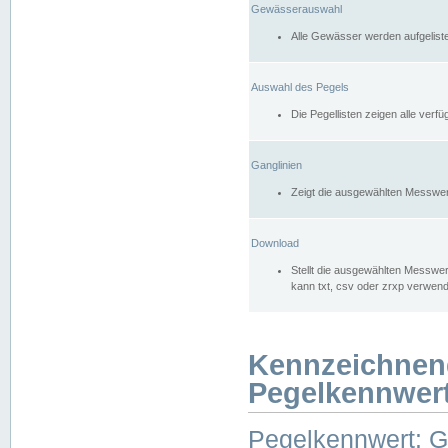
Gewässerauswahl
Alle Gewässer werden aufgelist
Auswahl des Pegels
Die Pegellisten zeigen alle ver
Ganglinien
Zeigt die ausgewählten Messwer
Download
Stellt die ausgewählten Messwer
kann txt, csv oder zrxp verwen
Kennzeichnen
Pegelkennwer
Pegelkennwert: 