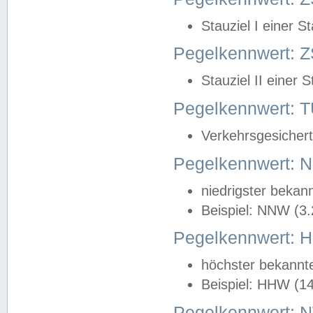
Stauziel I einer S
Pegelkennwert: Z
Stauziel II einer 
Pegelkennwert:
Verkehrsgesichert
Pegelkennwert:
niedrigster bekan
Beispiel: NNW (3
Pegelkennwert:
höchster bekannt
Beispiel: HHW (1
Pegelkennwert: 