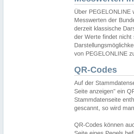
Über PEGELONLINE wer
Messwerten der Bundes
derzeit klassische Da
der Werte findet nicht 
Darstellungsmöglichkei
von PEGELONLINE zu 
QR-Codes
Auf der Stammdatensei
Seite anzeigen" ein Q
Stammdatenseite enthä
gescannt, so wird man
QR-Codes können auc
Seite eines Pegels be