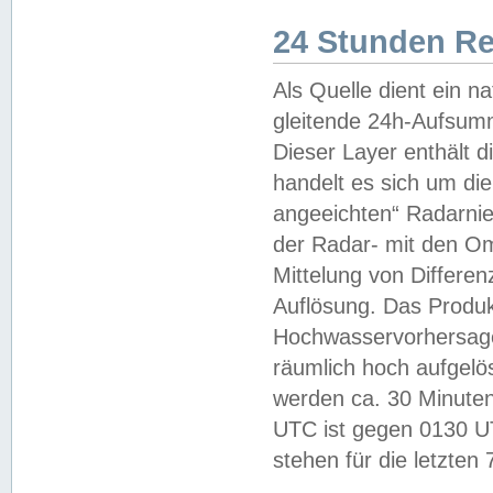
24 Stunden R
Als Quelle dient ein n
gleitende 24h-Aufsum
Dieser Layer enthält
handelt es sich um di
angeeichten“ Radarnie
der Radar- mit den O
Mittelung von Differe
Auflösung. Das Produk
Hochwasservorhersagez
räumlich hoch aufgelö
werden ca. 30 Minuten
UTC ist gegen 0130 UTC
stehen für die letzten