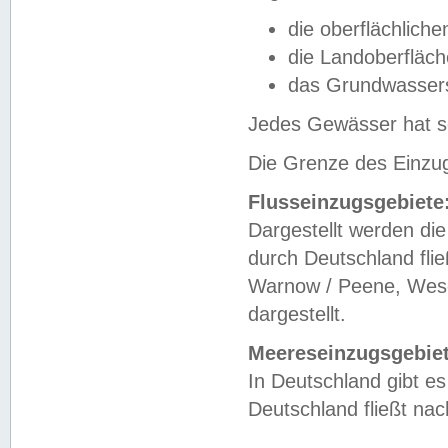
die oberflächlich
die Landoberfläc
das Grundwasser
Jedes Gewässer hat se
Die Grenze des Einzug
Flusseinzugsgebiete
Dargestellt werden die
durch Deutschland fli
Warnow / Peene, Weser
dargestellt.
Meereseinzugsgebiet
In Deutschland gibt 
Deutschland fließt n