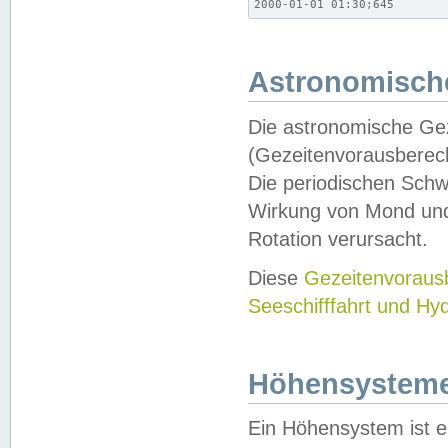
2000-01-01 01:30;645
Astronomische
Die astronomische Gez
(Gezeitenvorausberec
Die periodischen Schw
Wirkung von Mond und
Rotation verursacht.
Diese
Gezeitenvorau
Seeschifffahrt und Hy
Höhensystem
Ein Höhensystem ist e