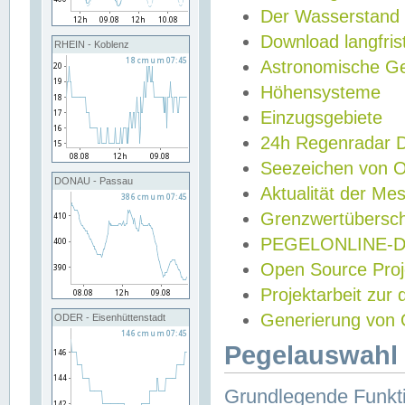
Der Wasserstand
Download langfris
RHEIN - Koblenz
Astronomische Gez
Höhensysteme
Einzugsgebiete
24h Regenradar
Seezeichen von 
DONAU - Passau
Aktualität der Me
Grenzwertübersch
PEGELONLINE-Di
Open Source Projek
Projektarbeit zur
Generierung von 
ODER - Eisenhüttenstadt
Pegelauswahl 
Grundlegende Funkti