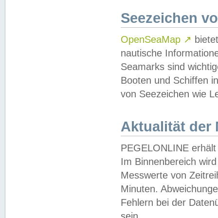
Seezeichen v
OpenSeaMap
↗
biete
nautische Information
Seamarks sind wichtig
Booten und Schiffen i
von Seezeichen wie Le
Aktualität der
PEGELONLINE erhält u
Im Binnenbereich wird 
Messwerte von Zeitreih
Minuten. Abweichungen
Fehlern bei der Daten
sein.