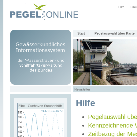
Hilfe
Link
Start
Pegelauswahl über Karte
Newsletter
Hilfe
Elbe - Cuxhaven Steubenhöft
Pegelauswahl übe
Kennzeichnende 
Zeitbezug der Me