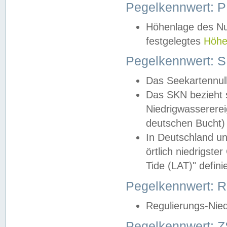
Pegelkennwert: 
Höhenlage des Nul
festgelegtes
Höhe
Pegelkennwert: 
Das Seekartennull
Das SKN bezieht s
Niedrigwassererei
deutschen Bucht) 
In Deutschland un
örtlich niedrigst
Tide (LAT)" definie
Pegelkennwert:
Regulierungs-Nie
Pegelkennwert: Z