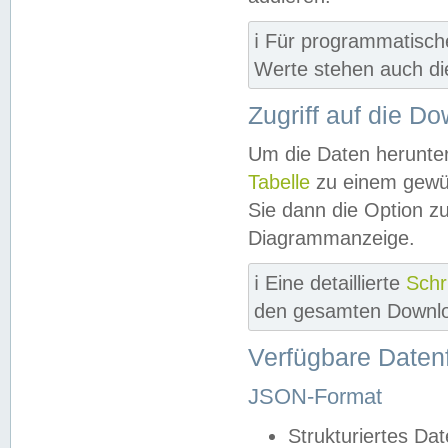
ℹ️ Für programmatisch
Werte stehen auch d
Zugriff auf die D
Um die Daten herunter
Tabelle
zu einem gewün
Sie dann die Option z
Diagrammanzeige.
ℹ️ Eine detaillierte
Schr
den gesamten Downlo
Verfügbare Daten
JSON-Format
Strukturiertes Da