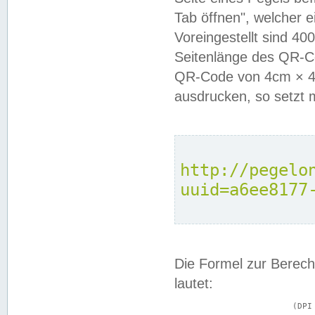
Tab öffnen", welcher 
Voreingestellt sind 4
Seitenlänge des QR-C
QR-Code von 4cm × 4c
ausdrucken, so setzt 
http://pegelo
uuid=a6ee8177
Die Formel zur Berech
lautet:
			(DPI × Druckkantenlänge in cm) ÷ 2,54 = Kantenlänge in Pixel
