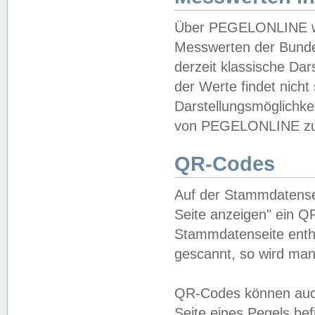
Über PEGELONLINE wer
Messwerten der Bundes
derzeit klassische Da
der Werte findet nicht 
Darstellungsmöglichkei
von PEGELONLINE zu 
QR-Codes
Auf der Stammdatensei
Seite anzeigen" ein Q
Stammdatenseite enthä
gescannt, so wird man
QR-Codes können auc
Seite eines Pegels be