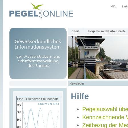
Hilfe
Link
Start
Pegelauswahl über Karte
Newsletter
Hilfe
Elbe - Cuxhaven Steubenhöft
Pegelauswahl übe
Kennzeichnende 
Zeitbezug der Me