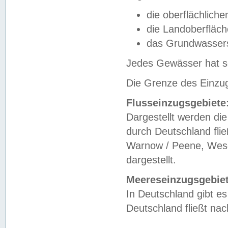
die oberflächlich
die Landoberfläc
das Grundwasser
Jedes Gewässer hat se
Die Grenze des Einzug
Flusseinzugsgebiete
Dargestellt werden die
durch Deutschland fli
Warnow / Peene, Weser
dargestellt.
Meereseinzugsgebiet
In Deutschland gibt 
Deutschland fließt n