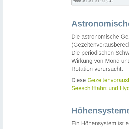
2000-01-01 01:30;645
Astronomische
Die astronomische Gez
(Gezeitenvorausberec
Die periodischen Schw
Wirkung von Mond und
Rotation verursacht.
Diese
Gezeitenvorau
Seeschifffahrt und Hy
Höhensystem
Ein Höhensystem ist e