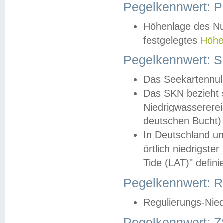
Pegelkennwert: 
Höhenlage des Nul
festgelegtes
Höhe
Pegelkennwert: 
Das Seekartennull
Das SKN bezieht s
Niedrigwassererei
deutschen Bucht) 
In Deutschland un
örtlich niedrigst
Tide (LAT)" definie
Pegelkennwert:
Regulierungs-Nie
Pegelkennwert: Z