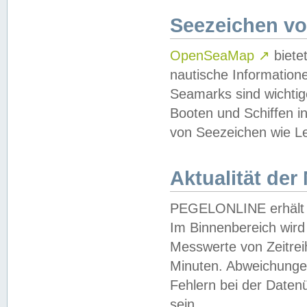
Seezeichen v
OpenSeaMap
↗
biete
nautische Information
Seamarks sind wichtig
Booten und Schiffen i
von Seezeichen wie Le
Aktualität der
PEGELONLINE erhält u
Im Binnenbereich wird 
Messwerte von Zeitreih
Minuten. Abweichungen
Fehlern bei der Daten
sein.