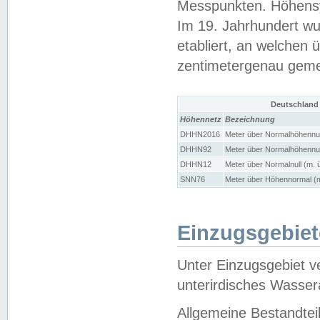
Messpunkten. Höhensy
Im 19. Jahrhundert wu
etabliert, an welchen 
zentimetergenau gem
Deutschland
Höhennetz
Bezeichnung
DHHN2016
Meter über Normalhöhennul
DHHN92
Meter über Normalhöhennul
DHHN12
Meter über Normalnull (m. 
SNN76
Meter über Höhennormal (m
Einzugsgebiet
Unter Einzugsgebiet v
unterirdisches Wasser
Allgemeine Bestandtei