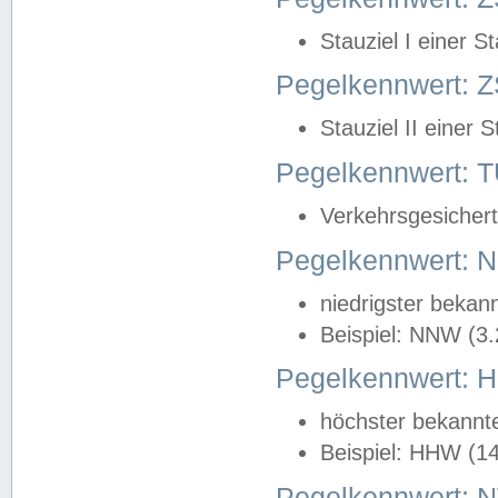
Stauziel I einer S
Pegelkennwert: Z
Stauziel II einer 
Pegelkennwert:
Verkehrsgesichert
Pegelkennwert:
niedrigster bekan
Beispiel: NNW (3
Pegelkennwert:
höchster bekannt
Beispiel: HHW (1
Pegelkennwert: 