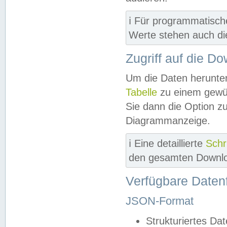
ℹ️ Für programmatisch
Werte stehen auch d
Zugriff auf die D
Um die Daten herunter
Tabelle
zu einem gewün
Sie dann die Option z
Diagrammanzeige.
ℹ️ Eine detaillierte
Schr
den gesamten Downlo
Verfügbare Daten
JSON-Format
Strukturiertes Da