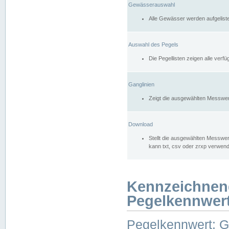
Gewässerauswahl
Alle Gewässer werden aufgelist
Auswahl des Pegels
Die Pegellisten zeigen alle ver
Ganglinien
Zeigt die ausgewählten Messwer
Download
Stellt die ausgewählten Messwer
kann txt, csv oder zrxp verwen
Kennzeichnen
Pegelkennwer
Pegelkennwert: 