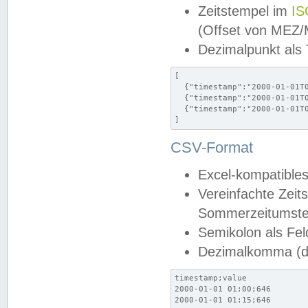
Zeitstempel im
IS
(Offset von MEZ
Dezimalpunkt als
[

  {"timestamp":"2000-01-01T0
  {"timestamp":"2000-01-01T0
  {"timestamp":"2000-01-01T0
]
CSV-Format
Excel-kompatibles
Vereinfachte Zeit
Sommerzeitumstel
Semikolon als Fel
Dezimalkomma (de
timestamp;value

2000-01-01 01:00;646

2000-01-01 01:15;646
