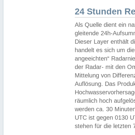
24 Stunden R
Als Quelle dient ein n
gleitende 24h-Aufsum
Dieser Layer enthält
handelt es sich um di
angeeichten“ Radarnie
der Radar- mit den O
Mittelung von Differe
Auflösung. Das Produk
Hochwasservorhersagez
räumlich hoch aufgelö
werden ca. 30 Minuten
UTC ist gegen 0130 UTC
stehen für die letzten