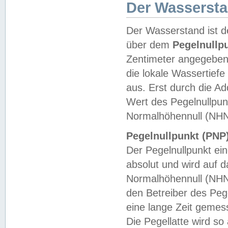
Der Wasserst
Der Wasserstand ist d
über dem
Pegelnullp
Zentimeter angegeben
die lokale Wassertie
aus. Erst durch die A
Wert des Pegelnullpun
Normalhöhennull (NHN
Pegelnullpunkt (PNP)
Der Pegelnullpunkt ei
absolut und wird auf
Normalhöhennull (NHN
den Betreiber des Pege
eine lange Zeit geme
Die Pegellatte wird s