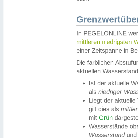
Grenzwertüber
In PEGELONLINE werde
mittleren niedrigsten
einer Zeitspanne in Be
Die farblichen Abstuf
aktuellen Wasserstand
Ist der aktuelle 
als
niedriger Was
Liegt der aktue
gilt dies als
mittle
mit
Grün
dargestel
Wasserstände obe
Wasserstand
und