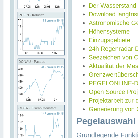
Der Wasserstand
Download langfris
RHEIN - Koblenz
Astronomische Gez
Höhensysteme
Einzugsgebiete
24h Regenradar
Seezeichen von 
DONAU - Passau
Aktualität der Me
Grenzwertübersch
PEGELONLINE-Di
Open Source Projek
Projektarbeit zur
Generierung von 
ODER - Eisenhüttenstadt
Pegelauswahl 
Grundlegende Funkti