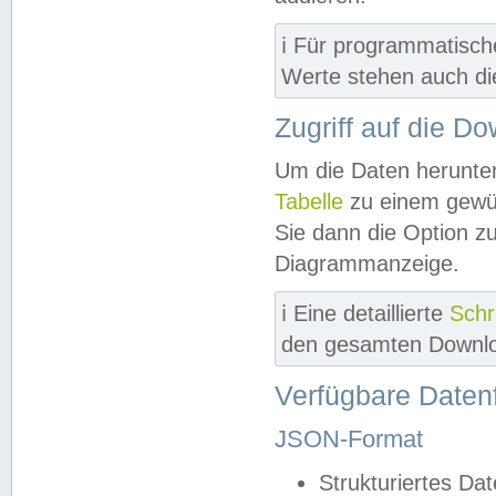
ℹ️ Für programmatisch
Werte stehen auch d
Zugriff auf die D
Um die Daten herunter
Tabelle
zu einem gewün
Sie dann die Option z
Diagrammanzeige.
ℹ️ Eine detaillierte
Schr
den gesamten Downlo
Verfügbare Daten
JSON-Format
Strukturiertes Da