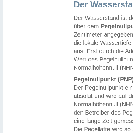
Der Wasserst
Der Wasserstand ist d
über dem
Pegelnullp
Zentimeter angegeben
die lokale Wassertie
aus. Erst durch die A
Wert des Pegelnullpun
Normalhöhennull (NHN
Pegelnullpunkt (PNP)
Der Pegelnullpunkt ei
absolut und wird auf
Normalhöhennull (NHN
den Betreiber des Pege
eine lange Zeit geme
Die Pegellatte wird s