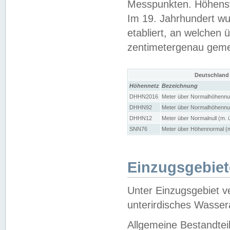
Messpunkten. Höhensy
Im 19. Jahrhundert wu
etabliert, an welchen 
zentimetergenau gem
Deutschland
Höhennetz
Bezeichnung
DHHN2016
Meter über Normalhöhennul
DHHN92
Meter über Normalhöhennul
DHHN12
Meter über Normalnull (m. 
SNN76
Meter über Höhennormal (m
Einzugsgebiet
Unter Einzugsgebiet v
unterirdisches Wasser
Allgemeine Bestandtei