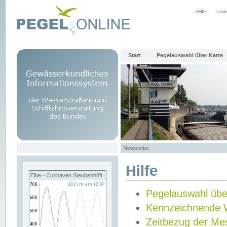
Hilfe
Link
Start
Pegelauswahl über Karte
Newsletter
Hilfe
Elbe - Cuxhaven Steubenhöft
Pegelauswahl übe
Kennzeichnende 
Zeitbezug der Me