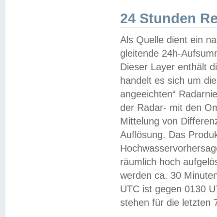
24 Stunden R
Als Quelle dient ein n
gleitende 24h-Aufsum
Dieser Layer enthält
handelt es sich um di
angeeichten“ Radarnie
der Radar- mit den O
Mittelung von Differe
Auflösung. Das Produk
Hochwasservorhersagez
räumlich hoch aufgelö
werden ca. 30 Minuten
UTC ist gegen 0130 UTC
stehen für die letzten