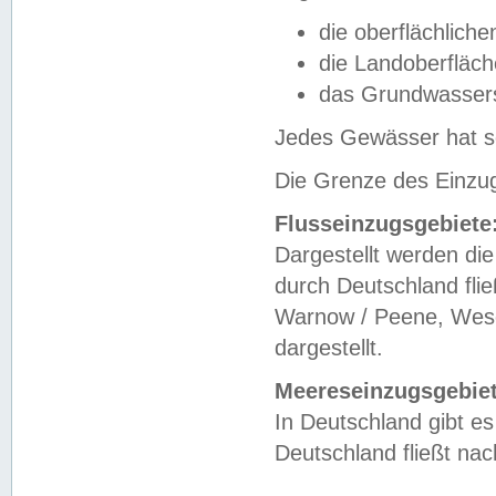
die oberflächlich
die Landoberfläc
das Grundwasser
Jedes Gewässer hat se
Die Grenze des Einzug
Flusseinzugsgebiete
Dargestellt werden die
durch Deutschland fli
Warnow / Peene, Weser
dargestellt.
Meereseinzugsgebiet
In Deutschland gibt 
Deutschland fließt n