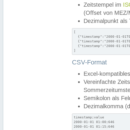
Zeitstempel im
IS
(Offset von MEZ
Dezimalpunkt als
[

  {"timestamp":"2000-01-01T0
  {"timestamp":"2000-01-01T0
  {"timestamp":"2000-01-01T0
]
CSV-Format
Excel-kompatibles
Vereinfachte Zeit
Sommerzeitumstel
Semikolon als Fel
Dezimalkomma (de
timestamp;value

2000-01-01 01:00;646

2000-01-01 01:15;646
