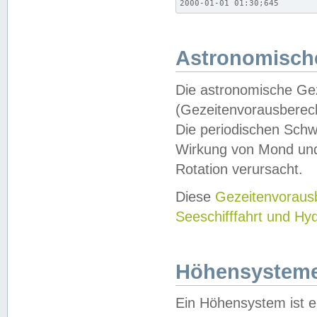
2000-01-01 01:30;645
Astronomische
Die astronomische Gez
(Gezeitenvorausberec
Die periodischen Schw
Wirkung von Mond und
Rotation verursacht.
Diese
Gezeitenvorau
Seeschifffahrt und Hy
Höhensystem
Ein Höhensystem ist e