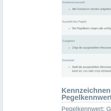
Gewässerauswahl
Alle Gewässer werden aufgelist
Auswahl des Pegels
Die Pegellisten zeigen alle ver
Ganglinien
Zeigt die ausgewählten Messwer
Download
Stellt die ausgewählten Messwer
kann txt, csv oder zrxp verwen
Kennzeichnen
Pegelkennwer
Pegelkennwert: 