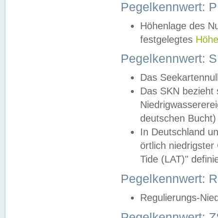
Pegelkennwert: 
Höhenlage des Nul
festgelegtes
Höhe
Pegelkennwert: 
Das Seekartennull
Das SKN bezieht s
Niedrigwassererei
deutschen Bucht) 
In Deutschland un
örtlich niedrigst
Tide (LAT)" definie
Pegelkennwert:
Regulierungs-Nie
Pegelkennwert: Z