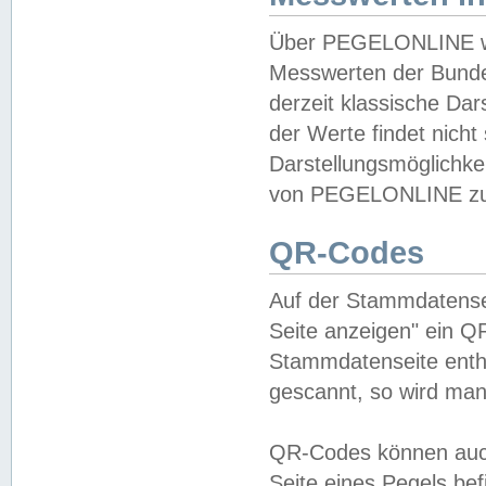
Über PEGELONLINE wer
Messwerten der Bundes
derzeit klassische Da
der Werte findet nicht 
Darstellungsmöglichkei
von PEGELONLINE zu 
QR-Codes
Auf der Stammdatensei
Seite anzeigen" ein Q
Stammdatenseite enthä
gescannt, so wird man
QR-Codes können auc
Seite eines Pegels be