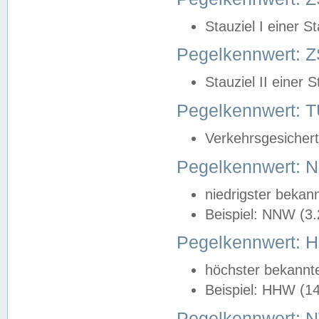
Stauziel I einer S
Pegelkennwert: Z
Stauziel II einer 
Pegelkennwert:
Verkehrsgesichert
Pegelkennwert:
niedrigster bekan
Beispiel: NNW (3
Pegelkennwert:
höchster bekannt
Beispiel: HHW (1
Pegelkennwert: 