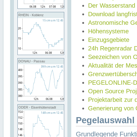
Der Wasserstand
Download langfris
RHEIN - Koblenz
Astronomische Gez
Höhensysteme
Einzugsgebiete
24h Regenradar
Seezeichen von 
DONAU - Passau
Aktualität der Me
Grenzwertübersch
PEGELONLINE-Di
Open Source Projek
Projektarbeit zur
Generierung von 
ODER - Eisenhüttenstadt
Pegelauswahl 
Grundlegende Funkti