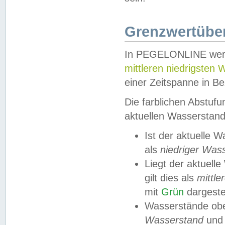
Grenzwertüber
In PEGELONLINE werde
mittleren niedrigsten
einer Zeitspanne in Be
Die farblichen Abstuf
aktuellen Wasserstand
Ist der aktuelle 
als
niedriger Was
Liegt der aktue
gilt dies als
mittle
mit
Grün
dargestel
Wasserstände obe
Wasserstand
und