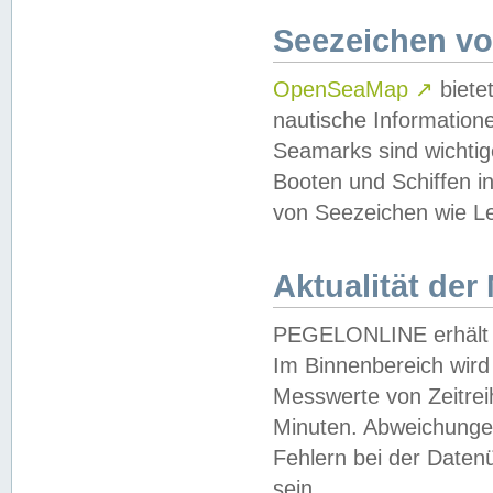
Seezeichen v
OpenSeaMap
↗
biete
nautische Information
Seamarks sind wichtig
Booten und Schiffen i
von Seezeichen wie Le
Aktualität der
PEGELONLINE erhält u
Im Binnenbereich wird 
Messwerte von Zeitreih
Minuten. Abweichungen
Fehlern bei der Daten
sein.