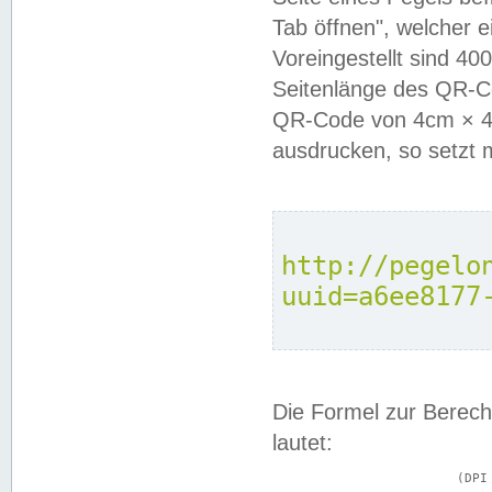
Tab öffnen", welcher 
Voreingestellt sind 4
Seitenlänge des QR-C
QR-Code von 4cm × 4c
ausdrucken, so setzt 
http://pegelo
uuid=a6ee8177
Die Formel zur Berech
lautet:
			(DPI × Druckkantenlänge in cm) ÷ 2,54 = Kantenlänge in Pixel
