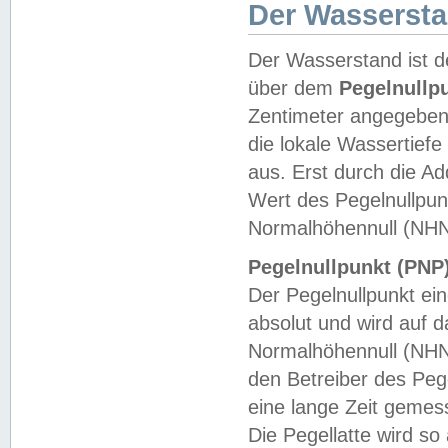
Der Wasserst
Der Wasserstand ist d
über dem
Pegelnullp
Zentimeter angegeben
die lokale Wassertie
aus. Erst durch die A
Wert des Pegelnullpun
Normalhöhennull (NHN
Pegelnullpunkt (PNP)
Der Pegelnullpunkt ei
absolut und wird auf
Normalhöhennull (NHN
den Betreiber des Pege
eine lange Zeit geme
Die Pegellatte wird s