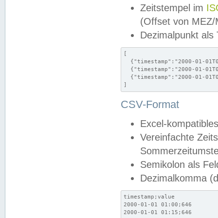
Zeitstempel im
IS
(Offset von MEZ
Dezimalpunkt als
[

  {"timestamp":"2000-01-01T0
  {"timestamp":"2000-01-01T0
  {"timestamp":"2000-01-01T0
]
CSV-Format
Excel-kompatibles
Vereinfachte Zeit
Sommerzeitumstel
Semikolon als Fel
Dezimalkomma (de
timestamp;value

2000-01-01 01:00;646

2000-01-01 01:15;646
