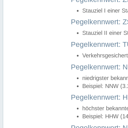
Stauziel I einer S
Pegelkennwert: Z
Stauziel II einer 
Pegelkennwert:
Verkehrsgesichert
Pegelkennwert:
niedrigster bekan
Beispiel: NNW (3
Pegelkennwert:
höchster bekannt
Beispiel: HHW (1
Pegelkennwert: 