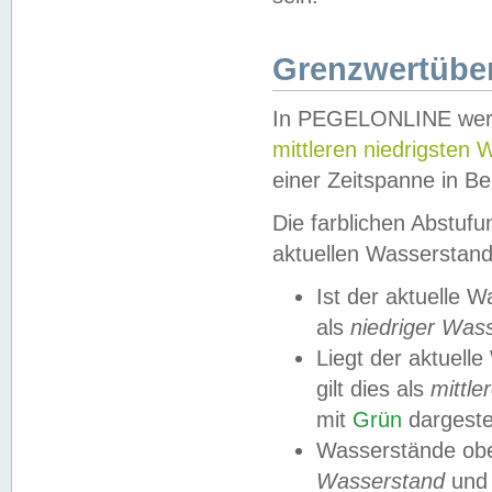
Grenzwertüber
In PEGELONLINE werde
mittleren niedrigsten
einer Zeitspanne in Be
Die farblichen Abstuf
aktuellen Wasserstand
Ist der aktuelle 
als
niedriger Was
Liegt der aktue
gilt dies als
mittle
mit
Grün
dargestel
Wasserstände obe
Wasserstand
und