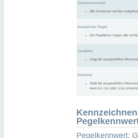
Gewässerauswahl
Alle Gewässer werden aufgelist
Auswahl des Pegels
Die Pegellisten zeigen alle ver
Ganglinien
Zeigt die ausgewählten Messwer
Download
Stellt die ausgewählten Messwer
kann txt, csv oder zrxp verwen
Kennzeichnen
Pegelkennwer
Pegelkennwert: 