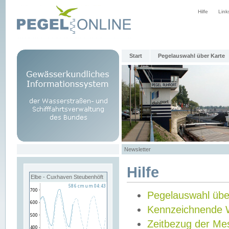
Hilfe
Link
Start
Pegelauswahl über Karte
Newsletter
Hilfe
Elbe - Cuxhaven Steubenhöft
Pegelauswahl übe
Kennzeichnende 
Zeitbezug der Me