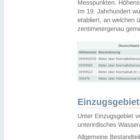
Messpunkten. Höhensy
Im 19. Jahrhundert wu
etabliert, an welchen 
zentimetergenau gem
Deutschland
Höhennetz
Bezeichnung
DHHN2016
Meter über Normalhöhennul
DHHN92
Meter über Normalhöhennul
DHHN12
Meter über Normalnull (m. 
SNN76
Meter über Höhennormal (m
Einzugsgebiet
Unter Einzugsgebiet v
unterirdisches Wasser
Allgemeine Bestandtei