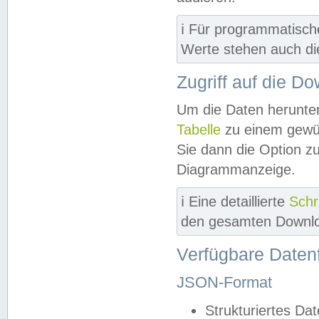
ℹ️ Für programmatisch
Werte stehen auch d
Zugriff auf die D
Um die Daten herunter
Tabelle
zu einem gewün
Sie dann die Option z
Diagrammanzeige.
ℹ️ Eine detaillierte
Schr
den gesamten Downlo
Verfügbare Daten
JSON-Format
Strukturiertes Da