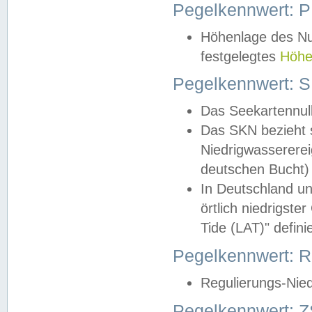
Pegelkennwert: 
Höhenlage des Nul
festgelegtes
Höhe
Pegelkennwert: 
Das Seekartennull
Das SKN bezieht s
Niedrigwassererei
deutschen Bucht) 
In Deutschland un
örtlich niedrigst
Tide (LAT)" definie
Pegelkennwert:
Regulierungs-Nie
Pegelkennwert: Z