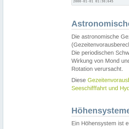
2000-01-01 01:30;645
Astronomische
Die astronomische Gez
(Gezeitenvorausberec
Die periodischen Schw
Wirkung von Mond und
Rotation verursacht.
Diese
Gezeitenvorau
Seeschifffahrt und Hy
Höhensystem
Ein Höhensystem ist e