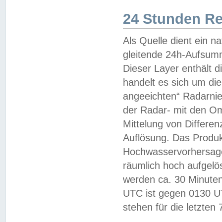
24 Stunden R
Als Quelle dient ein n
gleitende 24h-Aufsum
Dieser Layer enthält
handelt es sich um di
angeeichten“ Radarnie
der Radar- mit den O
Mittelung von Differe
Auflösung. Das Produk
Hochwasservorhersagez
räumlich hoch aufgelö
werden ca. 30 Minuten
UTC ist gegen 0130 UTC
stehen für die letzten