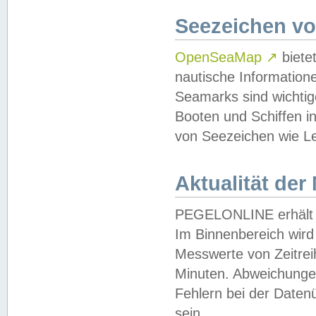
Seezeichen v
OpenSeaMap
↗
biete
nautische Information
Seamarks sind wichtig
Booten und Schiffen i
von Seezeichen wie Le
Aktualität der
PEGELONLINE erhält u
Im Binnenbereich wird 
Messwerte von Zeitreih
Minuten. Abweichungen
Fehlern bei der Daten
sein.