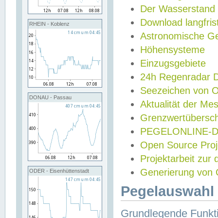
Der Wasserstand
Download langfris
RHEIN - Koblenz
Astronomische Gez
Höhensysteme
Einzugsgebiete
24h Regenradar
Seezeichen von 
DONAU - Passau
Aktualität der Me
Grenzwertübersch
PEGELONLINE-Di
Open Source Projek
Projektarbeit zur
Generierung von 
ODER - Eisenhüttenstadt
Pegelauswahl 
Grundlegende Funkti