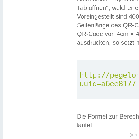
Tab öffnen", welcher 
Voreingestellt sind 4
Seitenlänge des QR-C
QR-Code von 4cm × 4c
ausdrucken, so setzt 
http://pegelo
uuid=a6ee8177
Die Formel zur Berech
lautet:
			(DPI × Druckkantenlänge in cm) ÷ 2,54 = Kantenlänge in Pixel
