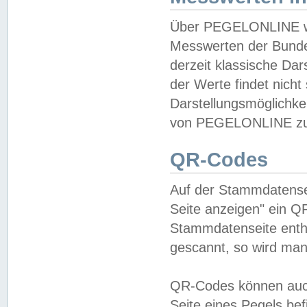
Über PEGELONLINE wer
Messwerten der Bundes
derzeit klassische Da
der Werte findet nicht 
Darstellungsmöglichkei
von PEGELONLINE zu 
QR-Codes
Auf der Stammdatensei
Seite anzeigen" ein Q
Stammdatenseite enthä
gescannt, so wird man
QR-Codes können auc
Seite eines Pegels be