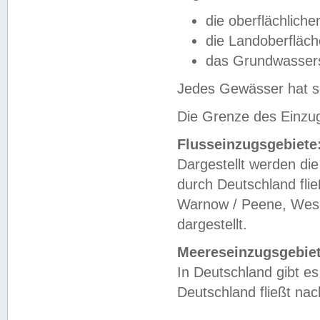
die oberflächlich
die Landoberfläc
das Grundwasser
Jedes Gewässer hat se
Die Grenze des Einzug
Flusseinzugsgebiete
Dargestellt werden die
durch Deutschland fli
Warnow / Peene, Weser
dargestellt.
Meereseinzugsgebiet
In Deutschland gibt 
Deutschland fließt n