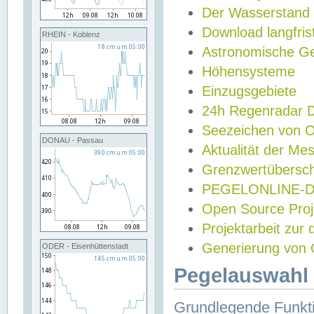
Der Wasserstand
Download langfris
RHEIN - Koblenz
Astronomische Gez
Höhensysteme
Einzugsgebiete
24h Regenradar
Seezeichen von 
DONAU - Passau
Aktualität der Me
Grenzwertübersch
PEGELONLINE-Di
Open Source Projek
Projektarbeit zur
Generierung von 
ODER - Eisenhüttenstadt
Pegelauswahl 
Grundlegende Funkti