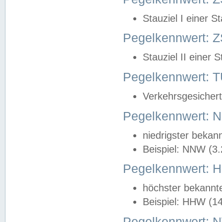
Stauziel I einer S
Pegelkennwert: Z
Stauziel II einer 
Pegelkennwert:
Verkehrsgesichert
Pegelkennwert:
niedrigster bekan
Beispiel: NNW (3
Pegelkennwert:
höchster bekannt
Beispiel: HHW (1
Pegelkennwert: 