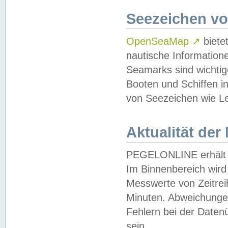
Seezeichen v
OpenSeaMap
↗
biete
nautische Information
Seamarks sind wichtig
Booten und Schiffen i
von Seezeichen wie Le
Aktualität der
PEGELONLINE erhält u
Im Binnenbereich wird 
Messwerte von Zeitreih
Minuten. Abweichungen
Fehlern bei der Daten
sein.