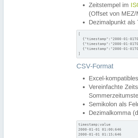
Zeitstempel im
IS
(Offset von MEZ
Dezimalpunkt als
[

  {"timestamp":"2000-01-01T0
  {"timestamp":"2000-01-01T0
  {"timestamp":"2000-01-01T0
]
CSV-Format
Excel-kompatibles
Vereinfachte Zeit
Sommerzeitumstel
Semikolon als Fel
Dezimalkomma (de
timestamp;value

2000-01-01 01:00;646

2000-01-01 01:15;646
