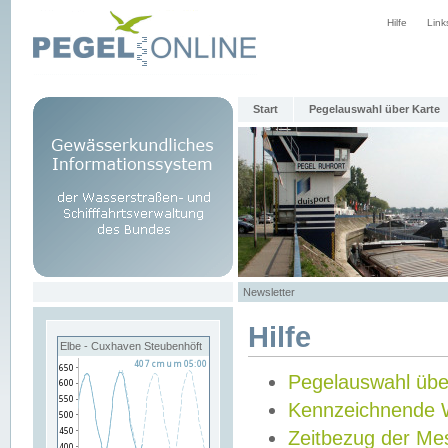
Hilfe
Link
Start
Pegelauswahl über Karte
Newsletter
Hilfe
Elbe - Cuxhaven Steubenhöft
Pegelauswahl übe
Kennzeichnende 
Zeitbezug der Me