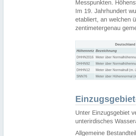
Messpunkten. Höhensy
Im 19. Jahrhundert wu
etabliert, an welchen 
zentimetergenau gem
Deutschland
Höhennetz
Bezeichnung
DHHN2016
Meter über Normalhöhennul
DHHN92
Meter über Normalhöhennul
DHHN12
Meter über Normalnull (m. 
SNN76
Meter über Höhennormal (m
Einzugsgebiet
Unter Einzugsgebiet v
unterirdisches Wasser
Allgemeine Bestandtei