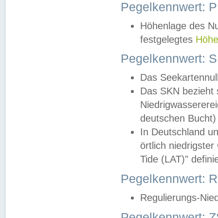
Pegelkennwert: 
Höhenlage des Nul
festgelegtes
Höhe
Pegelkennwert: 
Das Seekartennull
Das SKN bezieht s
Niedrigwassererei
deutschen Bucht) 
In Deutschland un
örtlich niedrigst
Tide (LAT)" definie
Pegelkennwert:
Regulierungs-Nie
Pegelkennwert: Z