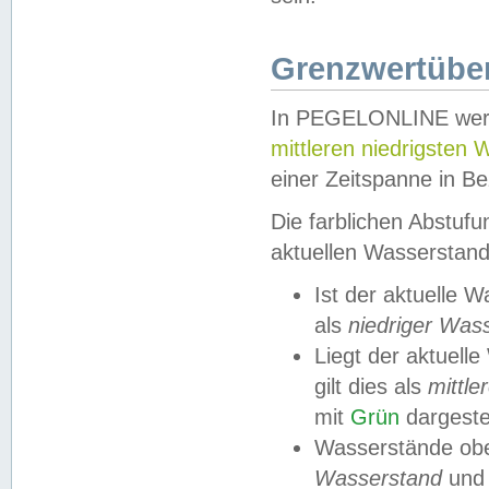
Grenzwertüber
In PEGELONLINE werde
mittleren niedrigsten
einer Zeitspanne in Be
Die farblichen Abstuf
aktuellen Wasserstand
Ist der aktuelle 
als
niedriger Was
Liegt der aktue
gilt dies als
mittle
mit
Grün
dargestel
Wasserstände obe
Wasserstand
und