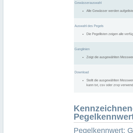
Gewässerauswahl
Alle Gewässer werden aufgelist
Auswahl des Pegels
Die Pegellisten zeigen alle ver
Ganglinien
Zeigt die ausgewählten Messwer
Download
Stellt die ausgewählten Messwer
kann txt, csv oder zrxp verwen
Kennzeichnen
Pegelkennwer
Pegelkennwert: 