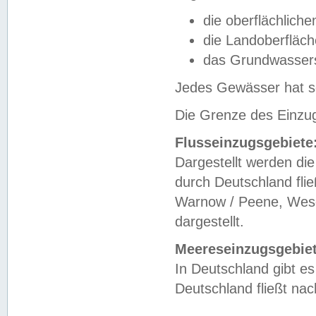
die oberflächlich
die Landoberfläc
das Grundwasser
Jedes Gewässer hat se
Die Grenze des Einzug
Flusseinzugsgebiete
Dargestellt werden die
durch Deutschland fli
Warnow / Peene, Weser
dargestellt.
Meereseinzugsgebiet
In Deutschland gibt 
Deutschland fließt n