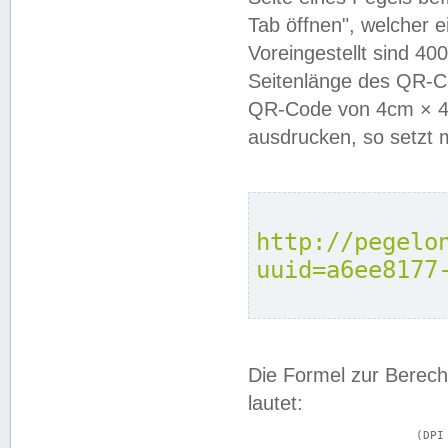
Tab öffnen", welcher 
Voreingestellt sind 4
Seitenlänge des QR-C
QR-Code von 4cm × 4c
ausdrucken, so setzt 
http://pegelo
uuid=a6ee8177
Die Formel zur Berech
lautet:
			(DPI × Druckkantenlänge in cm) ÷ 2,54 = Kantenlänge in Pixel
