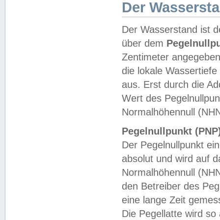
Der Wasserst
Der Wasserstand ist d
über dem
Pegelnullp
Zentimeter angegeben
die lokale Wassertie
aus. Erst durch die A
Wert des Pegelnullpun
Normalhöhennull (NHN
Pegelnullpunkt (PNP)
Der Pegelnullpunkt ei
absolut und wird auf
Normalhöhennull (NHN
den Betreiber des Pege
eine lange Zeit geme
Die Pegellatte wird s