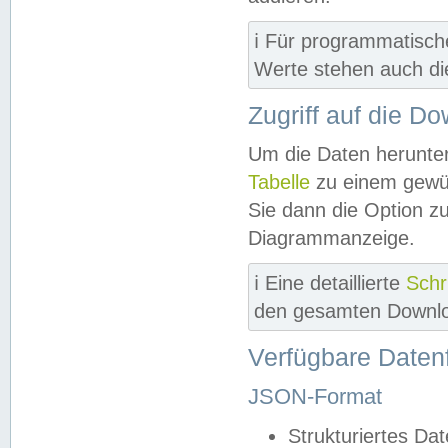
ℹ️ Für programmatisch
Werte stehen auch d
Zugriff auf die D
Um die Daten herunter
Tabelle
zu einem gewün
Sie dann die Option z
Diagrammanzeige.
ℹ️ Eine detaillierte
Schr
den gesamten Downlo
Verfügbare Daten
JSON-Format
Strukturiertes Da