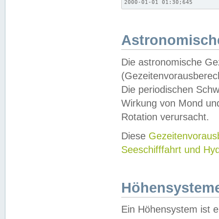
2000-01-01 01:30;645
Astronomische
Die astronomische Gez
(Gezeitenvorausberec
Die periodischen Schw
Wirkung von Mond und
Rotation verursacht.
Diese
Gezeitenvorau
Seeschifffahrt und Hy
Höhensystem
Ein Höhensystem ist e