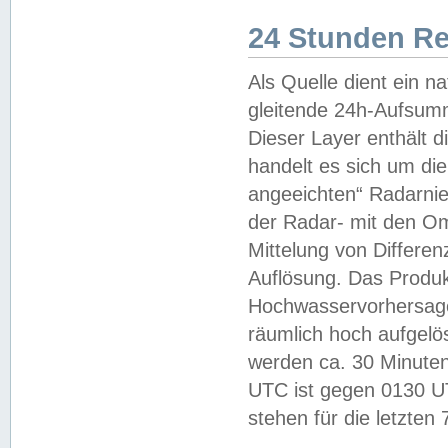
24 Stunden R
Als Quelle dient ein n
gleitende 24h-Aufsum
Dieser Layer enthält
handelt es sich um di
angeeichten“ Radarnie
der Radar- mit den O
Mittelung von Differe
Auflösung. Das Produk
Hochwasservorhersagez
räumlich hoch aufgelö
werden ca. 30 Minuten
UTC ist gegen 0130 UTC
stehen für die letzten