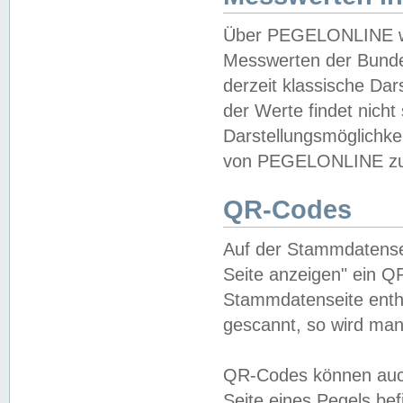
Über PEGELONLINE wer
Messwerten der Bundes
derzeit klassische Da
der Werte findet nicht 
Darstellungsmöglichkei
von PEGELONLINE zu 
QR-Codes
Auf der Stammdatensei
Seite anzeigen" ein Q
Stammdatenseite enthä
gescannt, so wird man
QR-Codes können auc
Seite eines Pegels be