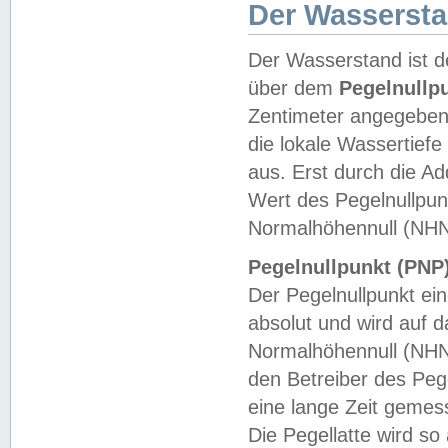
Der Wasserst
Der Wasserstand ist d
über dem
Pegelnullp
Zentimeter angegeben
die lokale Wassertie
aus. Erst durch die A
Wert des Pegelnullpun
Normalhöhennull (NHN
Pegelnullpunkt (PNP)
Der Pegelnullpunkt ei
absolut und wird auf
Normalhöhennull (NHN
den Betreiber des Pege
eine lange Zeit geme
Die Pegellatte wird s