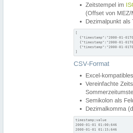
Zeitstempel im
IS
(Offset von MEZ
Dezimalpunkt als
[

  {"timestamp":"2000-01-01T0
  {"timestamp":"2000-01-01T0
  {"timestamp":"2000-01-01T0
]
CSV-Format
Excel-kompatibles
Vereinfachte Zeit
Sommerzeitumstel
Semikolon als Fel
Dezimalkomma (de
timestamp;value

2000-01-01 01:00;646

2000-01-01 01:15;646
