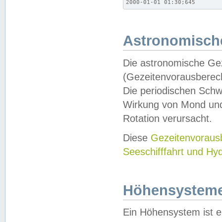
2000-01-01 01:30;645
Astronomische
Die astronomische Gez
(Gezeitenvorausberec
Die periodischen Schw
Wirkung von Mond und
Rotation verursacht.
Diese
Gezeitenvorau
Seeschifffahrt und Hy
Höhensystem
Ein Höhensystem ist e