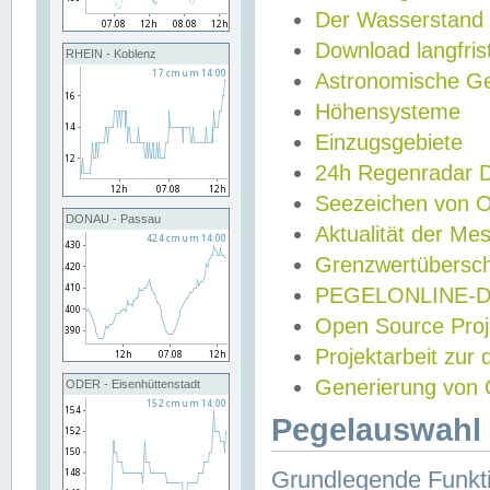
Der Wasserstand
Download langfris
RHEIN - Koblenz
Astronomische Gez
Höhensysteme
Einzugsgebiete
24h Regenradar
Seezeichen von 
DONAU - Passau
Aktualität der Me
Grenzwertübersch
PEGELONLINE-Di
Open Source Projek
Projektarbeit zur
Generierung von 
ODER - Eisenhüttenstadt
Pegelauswahl 
Grundlegende Funkti