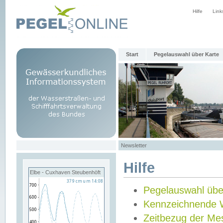
Hilfe
Link
Start
Pegelauswahl über Karte
Newsletter
Hilfe
Elbe - Cuxhaven Steubenhöft
Pegelauswahl übe
Kennzeichnende 
Zeitbezug der Me