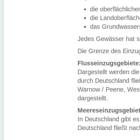
die oberflächlich
die Landoberfläc
das Grundwasser
Jedes Gewässer hat se
Die Grenze des Einzug
Flusseinzugsgebiete
Dargestellt werden die
durch Deutschland fli
Warnow / Peene, Weser
dargestellt.
Meereseinzugsgebiet
In Deutschland gibt 
Deutschland fließt n