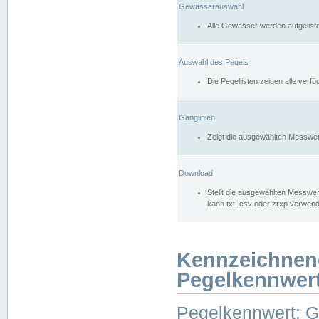
Gewässerauswahl
Alle Gewässer werden aufgelist
Auswahl des Pegels
Die Pegellisten zeigen alle ver
Ganglinien
Zeigt die ausgewählten Messwer
Download
Stellt die ausgewählten Messwer
kann txt, csv oder zrxp verwen
Kennzeichnen
Pegelkennwer
Pegelkennwert: 