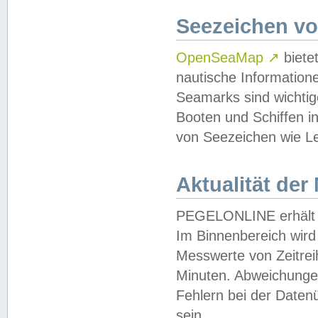
Seezeichen v
OpenSeaMap
↗
biete
nautische Information
Seamarks sind wichtig
Booten und Schiffen i
von Seezeichen wie Le
Aktualität der
PEGELONLINE erhält u
Im Binnenbereich wird 
Messwerte von Zeitreih
Minuten. Abweichungen
Fehlern bei der Daten
sein.