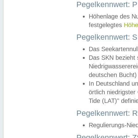
Pegelkennwert: 
Höhenlage des Nul
festgelegtes
Höhe
Pegelkennwert: 
Das Seekartennull
Das SKN bezieht s
Niedrigwassererei
deutschen Bucht) 
In Deutschland un
örtlich niedrigst
Tide (LAT)" definie
Pegelkennwert:
Regulierungs-Nie
Pegelkennwert: Z