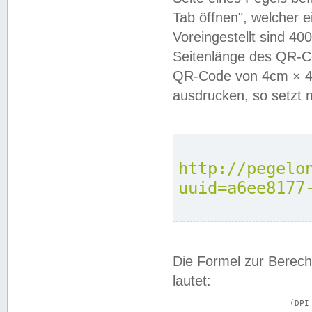
Tab öffnen", welcher 
Voreingestellt sind 4
Seitenlänge des QR-C
QR-Code von 4cm × 4c
ausdrucken, so setzt 
http://pegelo
uuid=a6ee8177
Die Formel zur Berech
lautet:
			(DPI × Druckkantenlänge in cm) ÷ 2,54 = Kantenlänge in Pixel
