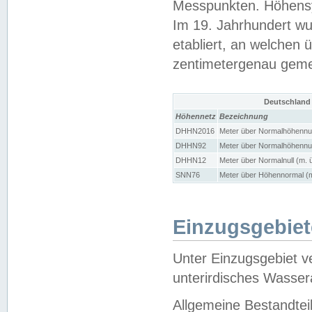
Messpunkten. Höhensy
Im 19. Jahrhundert wu
etabliert, an welchen 
zentimetergenau gem
Deutschland
Höhennetz
Bezeichnung
DHHN2016
Meter über Normalhöhennul
DHHN92
Meter über Normalhöhennul
DHHN12
Meter über Normalnull (m. 
SNN76
Meter über Höhennormal (m
Einzugsgebiet
Unter Einzugsgebiet v
unterirdisches Wasser
Allgemeine Bestandtei