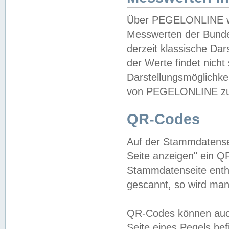
Über PEGELONLINE wer
Messwerten der Bundes
derzeit klassische Da
der Werte findet nicht 
Darstellungsmöglichkei
von PEGELONLINE zu 
QR-Codes
Auf der Stammdatensei
Seite anzeigen" ein Q
Stammdatenseite enthä
gescannt, so wird man
QR-Codes können auc
Seite eines Pegels be