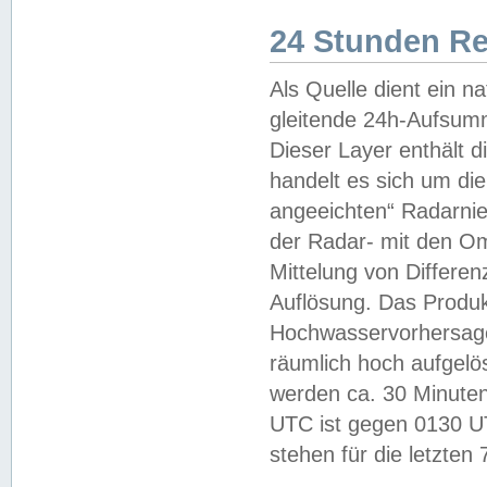
24 Stunden R
Als Quelle dient ein n
gleitende 24h-Aufsum
Dieser Layer enthält
handelt es sich um di
angeeichten“ Radarnie
der Radar- mit den O
Mittelung von Differe
Auflösung. Das Produk
Hochwasservorhersagez
räumlich hoch aufgelö
werden ca. 30 Minuten
UTC ist gegen 0130 UTC
stehen für die letzten