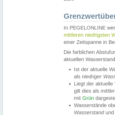
Grenzwertüber
In PEGELONLINE werde
mittleren niedrigsten
einer Zeitspanne in Be
Die farblichen Abstuf
aktuellen Wasserstand
Ist der aktuelle 
als
niedriger Was
Liegt der aktue
gilt dies als
mittle
mit
Grün
dargestel
Wasserstände obe
Wasserstand
und