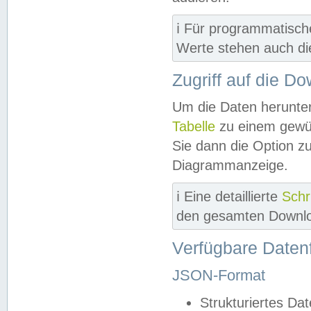
ℹ️ Für programmatisch
Werte stehen auch d
Zugriff auf die D
Um die Daten herunter
Tabelle
zu einem gewün
Sie dann die Option z
Diagrammanzeige.
ℹ️ Eine detaillierte
Schr
den gesamten Downlo
Verfügbare Daten
JSON-Format
Strukturiertes Da