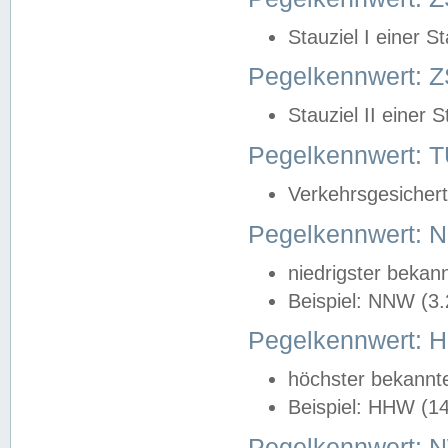
Stauziel I einer S
Pegelkennwert: Z
Stauziel II einer 
Pegelkennwert:
Verkehrsgesichert
Pegelkennwert:
niedrigster bekan
Beispiel: NNW (3
Pegelkennwert:
höchster bekannt
Beispiel: HHW (1
Pegelkennwert: 