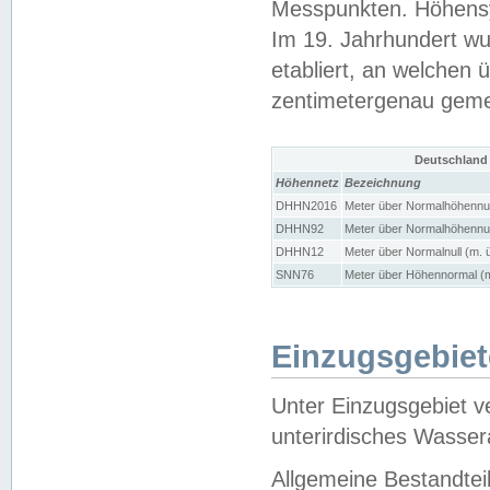
Messpunkten. Höhensy
Im 19. Jahrhundert wu
etabliert, an welchen 
zentimetergenau gem
Deutschland
Höhennetz
Bezeichnung
DHHN2016
Meter über Normalhöhennul
DHHN92
Meter über Normalhöhennul
DHHN12
Meter über Normalnull (m. 
SNN76
Meter über Höhennormal (m
Einzugsgebiet
Unter Einzugsgebiet v
unterirdisches Wasser
Allgemeine Bestandtei