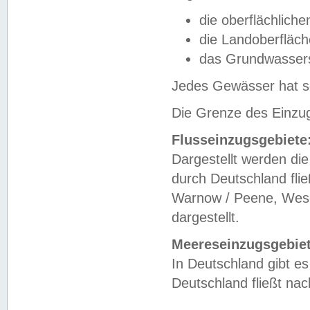
die oberflächlich
die Landoberfläc
das Grundwasser
Jedes Gewässer hat se
Die Grenze des Einzug
Flusseinzugsgebiete
Dargestellt werden die
durch Deutschland fli
Warnow / Peene, Weser
dargestellt.
Meereseinzugsgebiet
In Deutschland gibt 
Deutschland fließt n