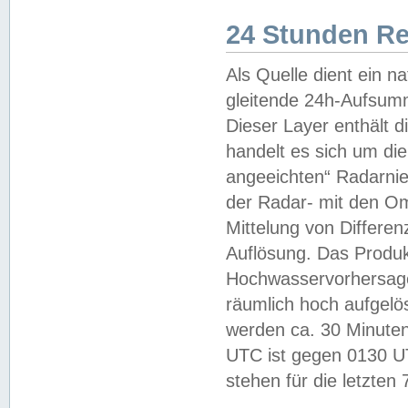
24 Stunden R
Als Quelle dient ein n
gleitende 24h-Aufsum
Dieser Layer enthält
handelt es sich um di
angeeichten“ Radarnie
der Radar- mit den O
Mittelung von Differe
Auflösung. Das Produk
Hochwasservorhersagez
räumlich hoch aufgelö
werden ca. 30 Minuten
UTC ist gegen 0130 UTC
stehen für die letzten