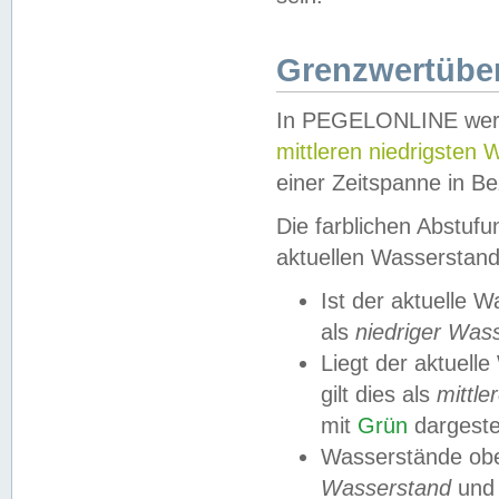
Grenzwertüber
In PEGELONLINE werde
mittleren niedrigsten
einer Zeitspanne in Be
Die farblichen Abstuf
aktuellen Wasserstand
Ist der aktuelle 
als
niedriger Was
Liegt der aktue
gilt dies als
mittle
mit
Grün
dargestel
Wasserstände obe
Wasserstand
und