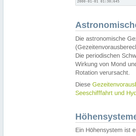
2000-01-01 01:30;645
Astronomische
Die astronomische Gez
(Gezeitenvorausberec
Die periodischen Schw
Wirkung von Mond und
Rotation verursacht.
Diese
Gezeitenvorau
Seeschifffahrt und Hy
Höhensystem
Ein Höhensystem ist e