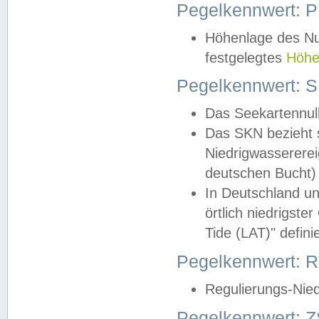
Pegelkennwert: 
Höhenlage des Nul
festgelegtes
Höhe
Pegelkennwert: 
Das Seekartennull
Das SKN bezieht s
Niedrigwassererei
deutschen Bucht) 
In Deutschland un
örtlich niedrigst
Tide (LAT)" definie
Pegelkennwert:
Regulierungs-Nie
Pegelkennwert: Z