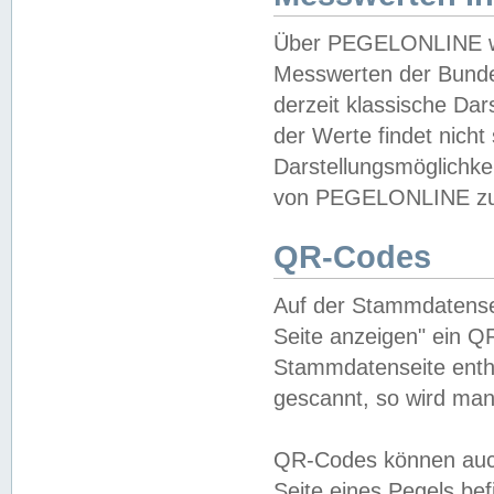
Über PEGELONLINE wer
Messwerten der Bundes
derzeit klassische Da
der Werte findet nicht 
Darstellungsmöglichkei
von PEGELONLINE zu 
QR-Codes
Auf der Stammdatensei
Seite anzeigen" ein Q
Stammdatenseite enthä
gescannt, so wird man
QR-Codes können auc
Seite eines Pegels be