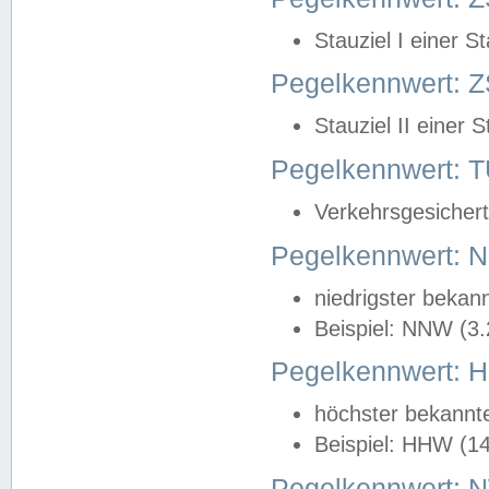
Stauziel I einer S
Pegelkennwert: Z
Stauziel II einer 
Pegelkennwert:
Verkehrsgesichert
Pegelkennwert:
niedrigster bekan
Beispiel: NNW (3
Pegelkennwert:
höchster bekannt
Beispiel: HHW (1
Pegelkennwert: 