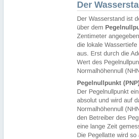
Der Wasserst
Der Wasserstand ist d
über dem
Pegelnullp
Zentimeter angegeben
die lokale Wassertie
aus. Erst durch die A
Wert des Pegelnullpun
Normalhöhennull (NHN
Pegelnullpunkt (PNP)
Der Pegelnullpunkt ei
absolut und wird auf
Normalhöhennull (NHN
den Betreiber des Pege
eine lange Zeit geme
Die Pegellatte wird s