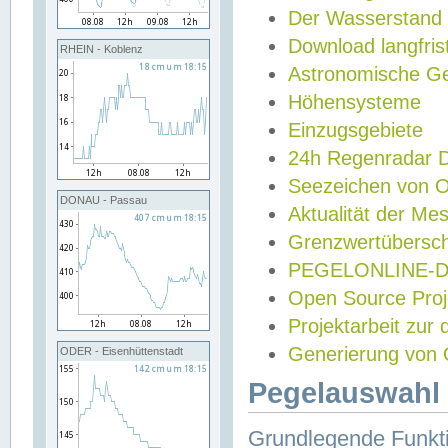
Der Wasserstand
Download langfris
RHEIN - Koblenz
Astronomische Gez
Höhensysteme
Einzugsgebiete
24h Regenradar
Seezeichen von 
DONAU - Passau
Aktualität der Me
Grenzwertübersch
PEGELONLINE-Di
Open Source Projek
Projektarbeit zur
Generierung von 
ODER - Eisenhüttenstadt
Pegelauswahl 
Grundlegende Funkti