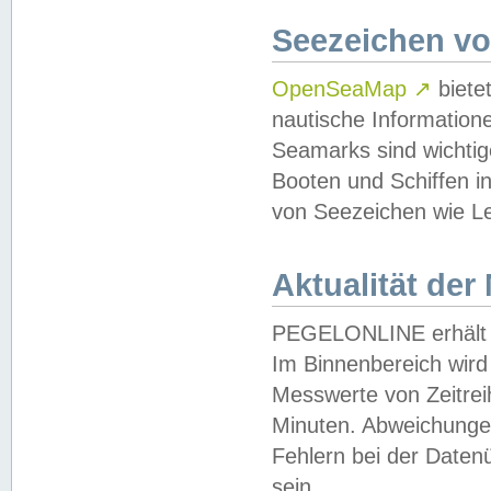
Seezeichen v
OpenSeaMap
↗
biete
nautische Information
Seamarks sind wichtig
Booten und Schiffen i
von Seezeichen wie Le
Aktualität der
PEGELONLINE erhält u
Im Binnenbereich wird 
Messwerte von Zeitreih
Minuten. Abweichungen
Fehlern bei der Daten
sein.