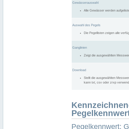
Gewässerauswahl
Alle Gewässer werden aufgelist
Auswahl des Pegels
Die Pegellisten zeigen alle ver
Ganglinien
Zeigt die ausgewählten Messwer
Download
Stellt die ausgewählten Messwer
kann txt, csv oder zrxp verwen
Kennzeichnen
Pegelkennwer
Pegelkennwert: 