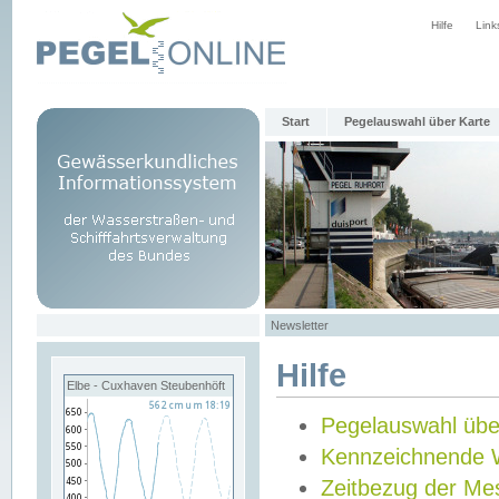
Hilfe
Link
Start
Pegelauswahl über Karte
Newsletter
Hilfe
Elbe - Cuxhaven Steubenhöft
Pegelauswahl übe
Kennzeichnende 
Zeitbezug der Me