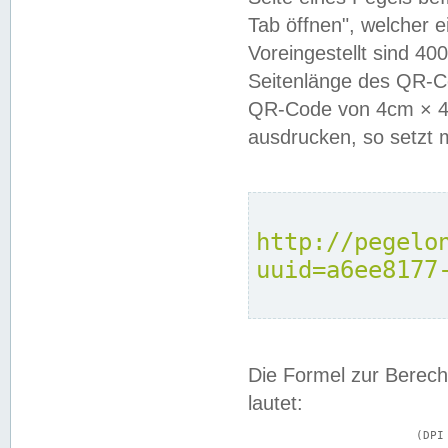
Tab öffnen", welcher 
Voreingestellt sind 4
Seitenlänge des QR-C
QR-Code von 4cm × 4c
ausdrucken, so setzt 
http://pegelo
uuid=a6ee8177
Die Formel zur Berech
lautet:
			(DPI × Druckkantenlänge in cm) ÷ 2,54 = Kantenlänge in Pixel
