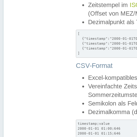
Zeitstempel im
IS
(Offset von MEZ
Dezimalpunkt als
[

  {"timestamp":"2000-01-01T0
  {"timestamp":"2000-01-01T0
  {"timestamp":"2000-01-01T0
]
CSV-Format
Excel-kompatibles
Vereinfachte Zeit
Sommerzeitumstel
Semikolon als Fel
Dezimalkomma (de
timestamp;value

2000-01-01 01:00;646

2000-01-01 01:15;646
