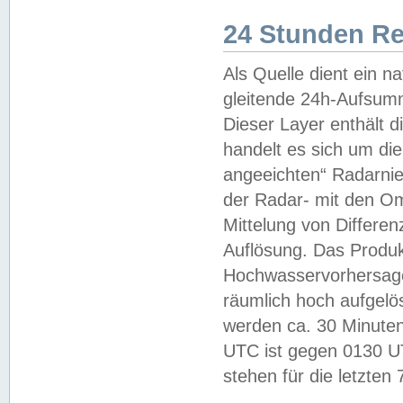
24 Stunden R
Als Quelle dient ein n
gleitende 24h-Aufsum
Dieser Layer enthält
handelt es sich um di
angeeichten“ Radarnie
der Radar- mit den O
Mittelung von Differe
Auflösung. Das Produk
Hochwasservorhersagez
räumlich hoch aufgelö
werden ca. 30 Minuten
UTC ist gegen 0130 UTC
stehen für die letzten