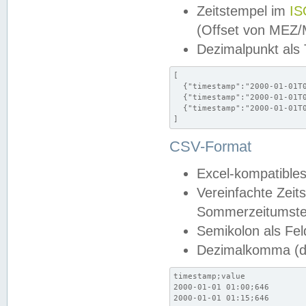
Zeitstempel im
IS
(Offset von MEZ
Dezimalpunkt als
[

  {"timestamp":"2000-01-01T0
  {"timestamp":"2000-01-01T0
  {"timestamp":"2000-01-01T0
]
CSV-Format
Excel-kompatibles
Vereinfachte Zeit
Sommerzeitumstel
Semikolon als Fel
Dezimalkomma (de
timestamp;value

2000-01-01 01:00;646

2000-01-01 01:15;646
