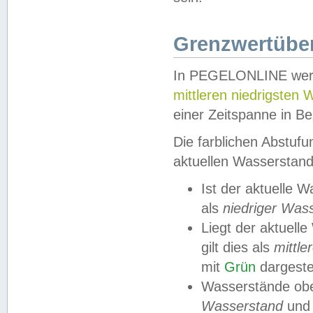
Grenzwertüber
In PEGELONLINE werde
mittleren niedrigsten
einer Zeitspanne in Be
Die farblichen Abstuf
aktuellen Wasserstand
Ist der aktuelle 
als
niedriger Was
Liegt der aktue
gilt dies als
mittle
mit
Grün
dargestel
Wasserstände obe
Wasserstand
und