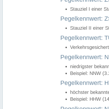
Stauziel I einer S
Pegelkennwert: Z
Stauziel II einer 
Pegelkennwert:
Verkehrsgesichert
Pegelkennwert:
niedrigster bekan
Beispiel: NNW (3
Pegelkennwert:
höchster bekannt
Beispiel: HHW (1
Pegelkennwert: 