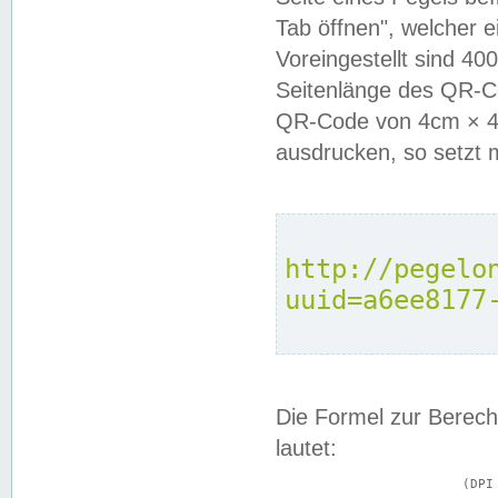
Tab öffnen", welcher 
Voreingestellt sind 4
Seitenlänge des QR-C
QR-Code von 4cm × 4c
ausdrucken, so setzt 
http://pegelo
uuid=a6ee8177
Die Formel zur Berech
lautet:
			(DPI × Druckkantenlänge in cm) ÷ 2,54 = Kantenlänge in Pixel
