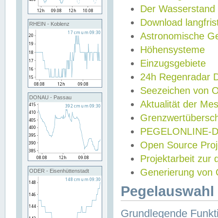
Der Wasserstand
Download langfris
RHEIN - Koblenz
Astronomische Gez
Höhensysteme
Einzugsgebiete
24h Regenradar
Seezeichen von 
DONAU - Passau
Aktualität der Me
Grenzwertübersch
PEGELONLINE-Di
Open Source Projek
Projektarbeit zur
Generierung von 
ODER - Eisenhüttenstadt
Pegelauswahl 
Grundlegende Funkti