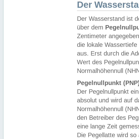
Der Wasserst
Der Wasserstand ist d
über dem
Pegelnullp
Zentimeter angegeben
die lokale Wassertie
aus. Erst durch die A
Wert des Pegelnullpun
Normalhöhennull (NHN
Pegelnullpunkt (PNP)
Der Pegelnullpunkt ei
absolut und wird auf
Normalhöhennull (NHN
den Betreiber des Pege
eine lange Zeit geme
Die Pegellatte wird s