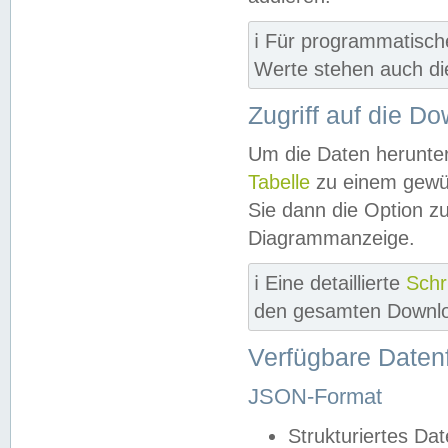
ℹ️ Für programmatisch
Werte stehen auch d
Zugriff auf die D
Um die Daten herunter
Tabelle
zu einem gewün
Sie dann die Option z
Diagrammanzeige.
ℹ️ Eine detaillierte
Schr
den gesamten Downlo
Verfügbare Daten
JSON-Format
Strukturiertes Da