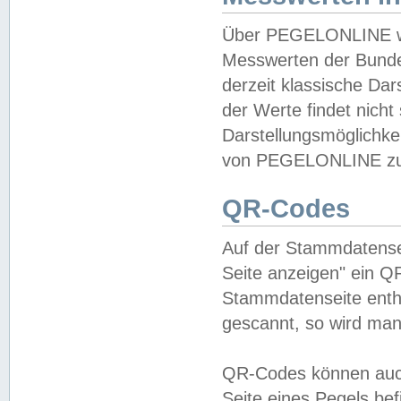
Über PEGELONLINE wer
Messwerten der Bundes
derzeit klassische Da
der Werte findet nicht 
Darstellungsmöglichkei
von PEGELONLINE zu 
QR-Codes
Auf der Stammdatensei
Seite anzeigen" ein Q
Stammdatenseite enthä
gescannt, so wird man
QR-Codes können auc
Seite eines Pegels be