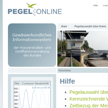
Hilfe
Link
Start
Pegelauswahl über Karte
Newsletter
Hilfe
Elbe - Cuxhaven Steubenhöft
Pegelauswahl übe
Kennzeichnende 
Zeitbezug der Me