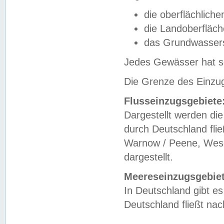
die oberflächlich
die Landoberfläc
das Grundwasser
Jedes Gewässer hat se
Die Grenze des Einzug
Flusseinzugsgebiete
Dargestellt werden die
durch Deutschland fli
Warnow / Peene, Weser
dargestellt.
Meereseinzugsgebiet
In Deutschland gibt 
Deutschland fließt n