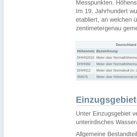
Messpunkten. Höhensy
Im 19. Jahrhundert wu
etabliert, an welchen 
zentimetergenau gem
Deutschland
Höhennetz
Bezeichnung
DHHN2016
Meter über Normalhöhennul
DHHN92
Meter über Normalhöhennul
DHHN12
Meter über Normalnull (m. 
SNN76
Meter über Höhennormal (m
Einzugsgebiet
Unter Einzugsgebiet v
unterirdisches Wasser
Allgemeine Bestandtei