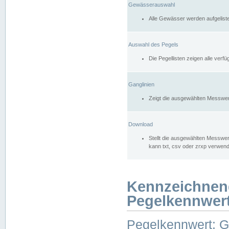
Gewässerauswahl
Alle Gewässer werden aufgelist
Auswahl des Pegels
Die Pegellisten zeigen alle ver
Ganglinien
Zeigt die ausgewählten Messwer
Download
Stellt die ausgewählten Messwer
kann txt, csv oder zrxp verwen
Kennzeichnen
Pegelkennwer
Pegelkennwert: 