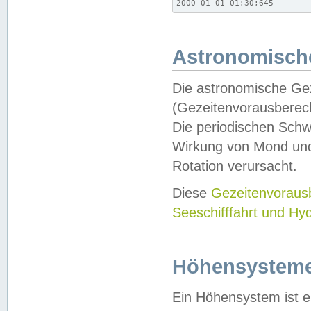
2000-01-01 01:30;645
Astronomische
Die astronomische Gez
(Gezeitenvorausberec
Die periodischen Schw
Wirkung von Mond und
Rotation verursacht.
Diese
Gezeitenvorau
Seeschifffahrt und Hy
Höhensystem
Ein Höhensystem ist e