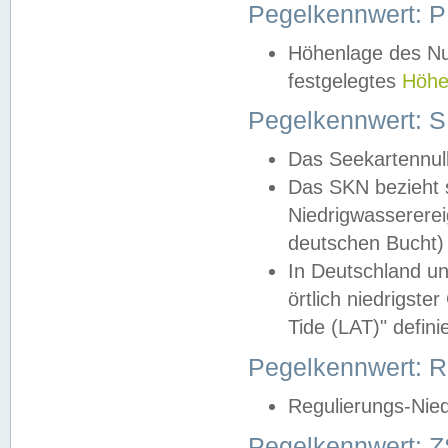
Pegelkennwert: 
Höhenlage des Nul
festgelegtes
Höhe
Pegelkennwert: 
Das Seekartennull
Das SKN bezieht s
Niedrigwassererei
deutschen Bucht) 
In Deutschland un
örtlich niedrigst
Tide (LAT)" definie
Pegelkennwert:
Regulierungs-Nie
Pegelkennwert: Z