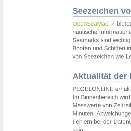
Seezeichen v
OpenSeaMap
↗
biete
nautische Information
Seamarks sind wichtig
Booten und Schiffen i
von Seezeichen wie Le
Aktualität der
PEGELONLINE erhält u
Im Binnenbereich wird 
Messwerte von Zeitreih
Minuten. Abweichungen
Fehlern bei der Daten
sein.