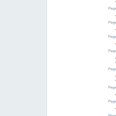
Pege
Pege
Peg
Pege
Pege
Pege
Pege
Peg