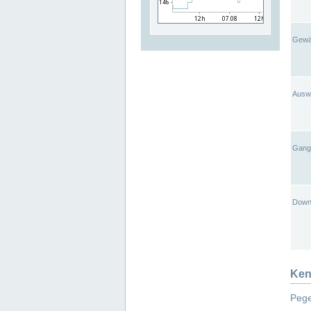
Gewä
Ausw
Gangl
Down
Ken
Pege