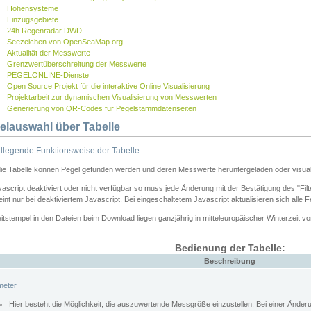
Höhensysteme
Einzugsgebiete
24h Regenradar DWD
Seezeichen von OpenSeaMap.org
Aktualität der Messwerte
Grenzwertüberschreitung der Messwerte
PEGELONLINE-Dienste
Open Source Projekt für die interaktive Online Visualisierung
Projektarbeit zur dynamischen Visualisierung von Messwerten
Generierung von QR-Codes für Pegelstammdatenseiten
elauswahl über Tabelle
legende Funktionsweise der Tabelle
die Tabelle können Pegel gefunden werden und deren Messwerte heruntergeladen oder visuali
vascript deaktiviert oder nicht verfügbar so muss jede Änderung mit der Bestätigung des "Filt
int nur bei deaktiviertem Javascript. Bei eingeschaltetem Javascript aktualisieren sich alle 
itstempel in den Dateien beim Download liegen ganzjährig in mitteleuropäischer Winterzeit vo
Bedienung der Tabelle:
Beschreibung
meter
Hier besteht die Möglichkeit, die auszuwertende Messgröße einzustellen. Bei einer Ände