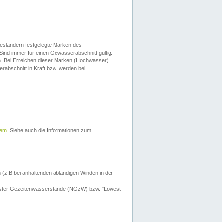
esländern festgelegte Marken des
Sind immer für einen Gewässerabschnitt gültig.
. Bei Erreichen dieser Marken (Hochwasser)
erabschnitt in Kraft bzw. werden bei
tem
. Siehe auch die Informationen zum
 (z.B bei anhaltenden ablandigen Winden in der
drigster Gezeitenwasserstande (NGzW) bzw. "Lowest