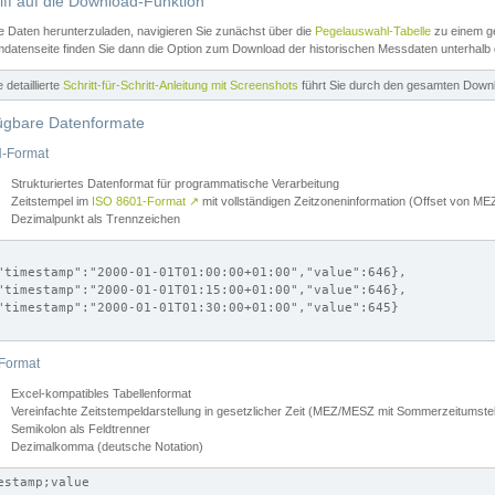
iff auf die Download-Funktion
e Daten herunterzuladen, navigieren Sie zunächst über die
Pegelauswahl-Tabelle
zu einem ge
datenseite finden Sie dann die Option zum Download der historischen Messdaten unterhalb
ne detaillierte
Schritt-für-Schritt-Anleitung mit Screenshots
führt Sie durch den gesamten Down
ügbare Datenformate
-Format
Strukturiertes Datenformat für programmatische Verarbeitung
Zeitstempel im
ISO 8601-Format
↗
mit vollständigen Zeitzoneninformation (Offset von 
Dezimalpunkt als Trennzeichen
"timestamp":"2000-01-01T01:00:00+01:00","value":646},

"timestamp":"2000-01-01T01:15:00+01:00","value":646},

"timestamp":"2000-01-01T01:30:00+01:00","value":645}

Format
Excel-kompatibles Tabellenformat
Vereinfachte Zeitstempeldarstellung in gesetzlicher Zeit (MEZ/MESZ mit Sommerzeitumstel
Semikolon als Feldtrenner
Dezimalkomma (deutsche Notation)
estamp;value
