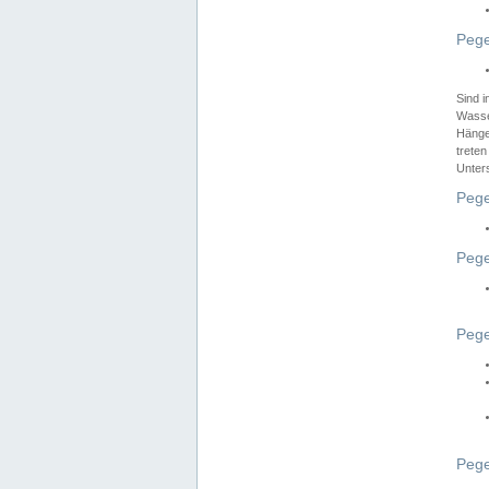
Pege
Sind 
Wasser
Hänge
treten
Unter
Pege
Pege
Pege
Pege