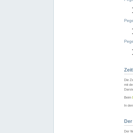
Pege
Peg
Zei
Die Ze
mit d
Darst
Beim
In de
Der
Der W