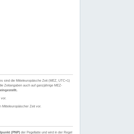
ies sind die Mitteleuropäische Zeit (MEZ, UTC+1)
ie Zeitangaben auch auf ganzjährige MEZ-
ingestellt.
 vor.
 Mitteleuropäischer Zeit vor.
lpunkt (PNP)
der Pegellatte und wird in der Regel