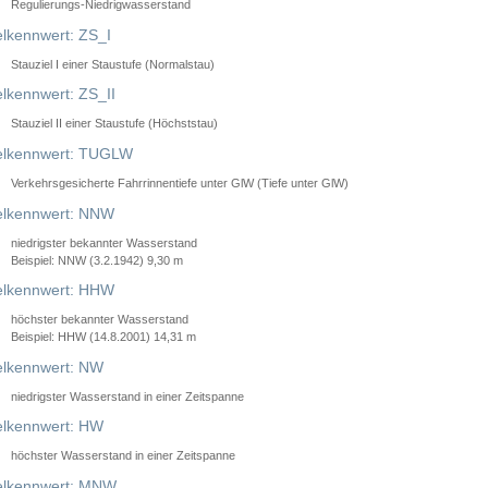
Regulierungs-Niedrigwasserstand
lkennwert: ZS_I
Stauziel I einer Staustufe (Normalstau)
lkennwert: ZS_II
Stauziel II einer Staustufe (Höchststau)
elkennwert: TUGLW
Verkehrsgesicherte Fahrrinnentiefe unter GlW (Tiefe unter GlW)
lkennwert: NNW
niedrigster bekannter Wasserstand
Beispiel: NNW (3.2.1942) 9,30 m
lkennwert: HHW
höchster bekannter Wasserstand
Beispiel: HHW (14.8.2001) 14,31 m
lkennwert: NW
niedrigster Wasserstand in einer Zeitspanne
lkennwert: HW
höchster Wasserstand in einer Zeitspanne
elkennwert: MNW