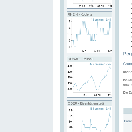
RHEIN - Koblenz
Peg
DONAU - Passau
Grund
über 
Ist Ja
ersche
Die Ze
ODER - Eisenhüttenstadt
Para