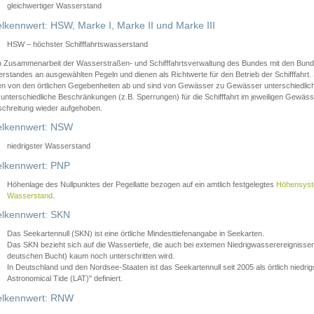
gleichwertiger Wasserstand
lkennwert: HSW, Marke I, Marke II und Marke III
HSW – höchster Schifffahrtswasserstand
in Zusammenarbeit der Wasserstraßen- und Schifffahrtsverwaltung des Bundes mit den Bund
standes an ausgewählten Pegeln und dienen als Richtwerte für den Betrieb der Schifffahrt. 
n von den örtlichen Gegebenheiten ab und sind von Gewässer zu Gewässer unterschiedlich
 unterschiedliche Beschränkungen (z.B. Sperrungen) für die Schifffahrt im jeweiligen Gewäss
schreitung wieder aufgehoben.
lkennwert: NSW
niedrigster Wasserstand
lkennwert: PNP
Höhenlage des Nullpunktes der Pegellatte bezogen auf ein amtlich festgelegtes
Höhensys
Wasserstand
.
lkennwert: SKN
Das Seekartennull (SKN) ist eine örtliche Mindesttiefenangabe in Seekarten.
Das SKN bezieht sich auf die Wassertiefe, die auch bei extemen Niedrigwasserereignissen
deutschen Bucht) kaum noch unterschritten wird.
In Deutschland und den Nordsee-Staaten ist das Seekartennull seit 2005 als örtlich nie
Astronomical Tide (LAT)" definiert.
lkennwert: RNW