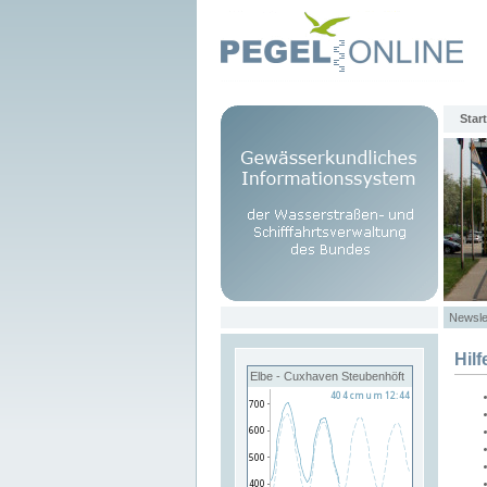
Start
Newsle
Hilf
Elbe - Cuxhaven Steubenhöft