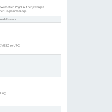
wünschten Pegel. Auf der jeweiligen
 der Diagrammanzeige.
load-Prozess.
MEZ/MESZ zu UTC)
lung)