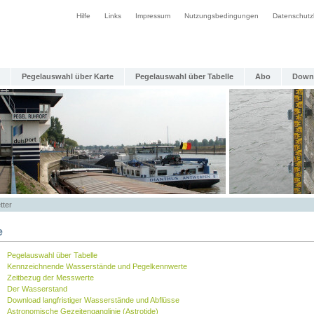
Hilfe
Links
Impressum
Nutzungsbedingungen
Datenschutz
Pegelauswahl über Karte
Pegelauswahl über Tabelle
Abo
Down
tter
e
Pegelauswahl über Tabelle
Kennzeichnende Wasserstände und Pegelkennwerte
Zeitbezug der Messwerte
Der Wasserstand
Download langfristiger Wasserstände und Abflüsse
Astronomische Gezeitenganglinie (Astrotide)