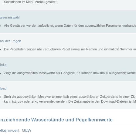
Selektionen im Menü zurückgesetzt.
sserauswahl
Alle Gewässer werden aufgelistet, wenn Daten für den ausgewählten Parameter vorhande
ahl des Pegels
Die Pegellisten zeigen alle verfügbaren Pegel einmal mit Namen und einmal mit Nummer a
inien
Zeigt die ausgewählten Messwerte als Ganglinie. Es können maximal 6 ausgewählt werde
load
Stellt die ausgewählten Messwerte innerhalb eines auswählbaren Zeitbereichs in einer Zi
kann txt, csv oder zrxp verwendet werden. Die Zeitangabe in den Download-Dateien ist 
nzeichnende Wasserstände und Pegelkennwerte
lkennwert: GLW