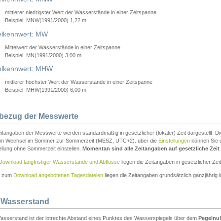
mittlerer niedrigster Wert der Wasserstände in einer Zeitspanne
Beispiel: MNW(1991/2000) 1,22 m
lkennwert: MW
Mittelwert der Wasserstände in einer Zeitspanne
Beispiel: MN(1991/2000) 3,00 m
elkennwert: MHW
mittlerer höchster Wert der Wasserstände in einer Zeitspanne
Beispiel: MHW(1991/2000) 6,00 m
tbezug der Messwerte
itangaben der Messwerte werden standardmäßig in gesetzlicher (lokaler) Zeit dargestellt. D
em Wechsel im Sommer zur Sommerzeit (MESZ, UTC+2). über die
Einstellungen
können Sie d
ellung ohne Sommerzeit einstellen.
Momentan sind alle Zeitangaben auf gesetzliche Zeit e
Download langfristiger Wasserstände und Abflüsse
liegen die Zeitangaben in gesetzlicher Zeit
n zum
Download angebotenen Tagesdateien
liegen die Zeitangaben grundsätzlich ganzjährig in
 Wasserstand
asserstand ist der lotrechte Abstand eines Punktes des Wasserspiegels über dem
Pegelnul