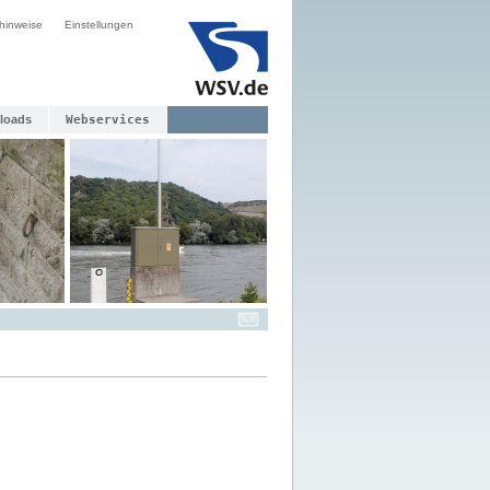
hinweise
Einstellungen
loads
Webservices