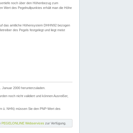
ssertiefe noch über den Höhenbezug zum
en Wert des Pegelnullpunktes erhält man die Höhe
d auf das amtliche Höhensystem DHHN92 bezogen
reiber des Pegels festgelegt und liegt meist
. Januar 2000 herunterzuladen.
den noch nicht validiert und können Ausreißer,
(m ü. NHN) müssen Sie den PNP-Wert des
ie
PEGELONLINE Webservices
zur Verfügung.