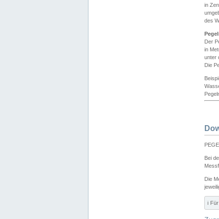
in Ze
umgeb
des W
Pegel
Der P
in Me
unter
Die Pe
Beisp
Wasse
Pegeln
Dow
PEGEL
Bei d
Messf
Die M
jeweil
ℹ️ F