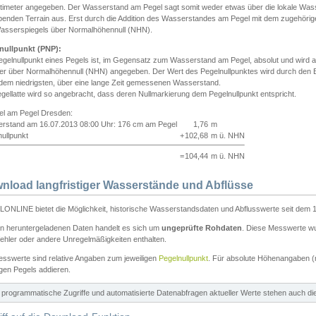
ntimeter angegeben. Der Wasserstand am Pegel sagt somit weder etwas über die lokale Wa
enden Terrain aus. Erst durch die Addition des Wasserstandes am Pegel mit dem zugehörig
asserspiegels über Normalhöhennull (NHN).
nullpunkt (PNP):
egelnullpunkt eines Pegels ist, im Gegensatz zum Wasserstand am Pegel, absolut und wir
ter über Normalhöhennull (NHN) angegeben. Der Wert des Pegelnullpunktes wird durch den Bet
 dem niedrigsten, über eine lange Zeit gemessenen Wasserstand.
gellatte wird so angebracht, dass deren Nullmarkierung dem Pegelnullpunkt entspricht.
iel am Pegel Dresden:
rstand am 16.07.2013 08:00 Uhr: 176 cm am Pegel
1,76
m
ullpunkt
+
102,68
m ü. NHN
=
104,44
m ü. NHN
nload langfristiger Wasserstände und Abflüsse
ONLINE bietet die Möglichkeit, historische Wasserstandsdaten und Abflusswerte seit dem 1
en heruntergeladenen Daten handelt es sich um
ungeprüfte Rohdaten
. Diese Messwerte wur
ehler oder andere Unregelmäßigkeiten enthalten.
esswerte sind relative Angaben zum jeweiligen
Pegelnullpunkt
. Für absolute Höhenangaben 
igen Pegels addieren.
ür programmatische Zugriffe und automatisierte Datenabfragen aktueller Werte stehen auch d