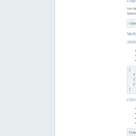
Zugr
Um di
Stamm
ℹ️ Ei
Verf
JSON
[

  {
  {
  {
]
CSV-
tim