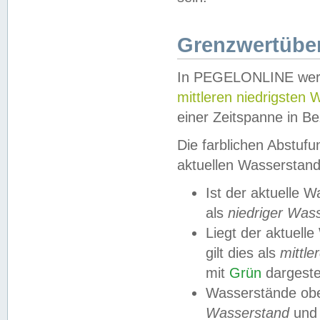
Grenzwertüber
In PEGELONLINE werde
mittleren niedrigsten
einer Zeitspanne in Be
Die farblichen Abstuf
aktuellen Wasserstand
Ist der aktuelle 
als
niedriger Was
Liegt der aktue
gilt dies als
mittle
mit
Grün
dargestel
Wasserstände obe
Wasserstand
und