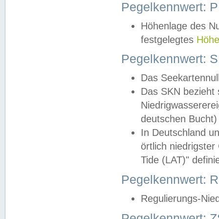
Pegelkennwert: 
Höhenlage des Nul
festgelegtes
Höhe
Pegelkennwert: 
Das Seekartennull
Das SKN bezieht s
Niedrigwassererei
deutschen Bucht) 
In Deutschland un
örtlich niedrigst
Tide (LAT)" definie
Pegelkennwert:
Regulierungs-Nie
Pegelkennwert: Z