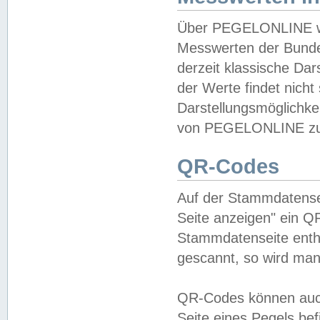
Über PEGELONLINE wer
Messwerten der Bundes
derzeit klassische Da
der Werte findet nicht 
Darstellungsmöglichkei
von PEGELONLINE zu 
QR-Codes
Auf der Stammdatensei
Seite anzeigen" ein Q
Stammdatenseite enthä
gescannt, so wird man
QR-Codes können auc
Seite eines Pegels be