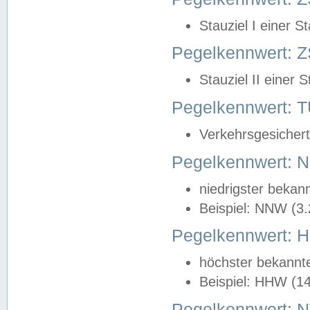
Stauziel I einer S
Pegelkennwert: Z
Stauziel II einer 
Pegelkennwert:
Verkehrsgesichert
Pegelkennwert:
niedrigster bekan
Beispiel: NNW (3
Pegelkennwert:
höchster bekannt
Beispiel: HHW (1
Pegelkennwert: 