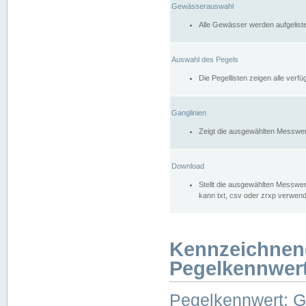
Gewässerauswahl
Alle Gewässer werden aufgelist
Auswahl des Pegels
Die Pegellisten zeigen alle ver
Ganglinien
Zeigt die ausgewählten Messwer
Download
Stellt die ausgewählten Messwer
kann txt, csv oder zrxp verwen
Kennzeichnen
Pegelkennwer
Pegelkennwert: 