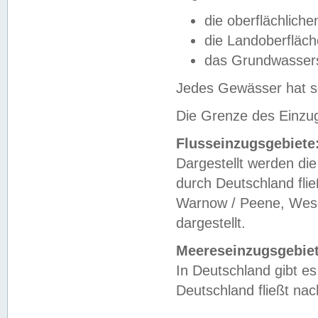
die oberflächlich
die Landoberfläc
das Grundwasser
Jedes Gewässer hat se
Die Grenze des Einzug
Flusseinzugsgebiete
Dargestellt werden die
durch Deutschland fli
Warnow / Peene, Weser
dargestellt.
Meereseinzugsgebiet
In Deutschland gibt 
Deutschland fließt n