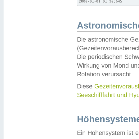
2000-01-01 01:30;645
Astronomische
Die astronomische Gez
(Gezeitenvorausberec
Die periodischen Schw
Wirkung von Mond und
Rotation verursacht.
Diese
Gezeitenvorau
Seeschifffahrt und Hy
Höhensystem
Ein Höhensystem ist e