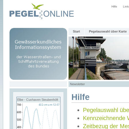
Hilfe
Link
Start
Pegelauswahl über Karte
Newsletter
Hilfe
Elbe - Cuxhaven Steubenhöft
Pegelauswahl übe
Kennzeichnende 
Zeitbezug der Me