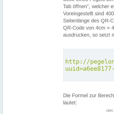
Tab öffnen", welcher 
Voreingestellt sind 4
Seitenlänge des QR-C
QR-Code von 4cm × 4c
ausdrucken, so setzt 
http://pegelo
uuid=a6ee8177
Die Formel zur Berech
lautet:
			(DPI × Druckkantenlänge in cm) ÷ 2,54 = Kantenlänge in Pixel
