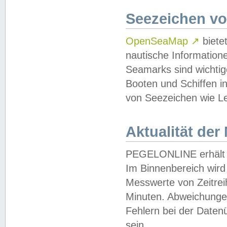
Seezeichen v
OpenSeaMap
↗
biete
nautische Information
Seamarks sind wichtig
Booten und Schiffen i
von Seezeichen wie Le
Aktualität der
PEGELONLINE erhält u
Im Binnenbereich wird 
Messwerte von Zeitreih
Minuten. Abweichungen
Fehlern bei der Daten
sein.