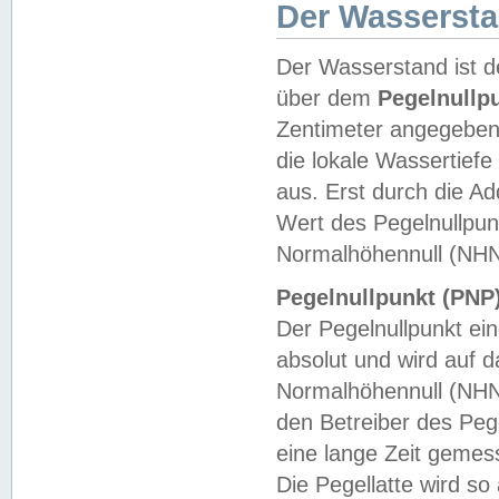
Der Wasserst
Der Wasserstand ist d
über dem
Pegelnullp
Zentimeter angegeben
die lokale Wassertie
aus. Erst durch die A
Wert des Pegelnullpun
Normalhöhennull (NHN
Pegelnullpunkt (PNP)
Der Pegelnullpunkt ei
absolut und wird auf
Normalhöhennull (NHN
den Betreiber des Pege
eine lange Zeit geme
Die Pegellatte wird s