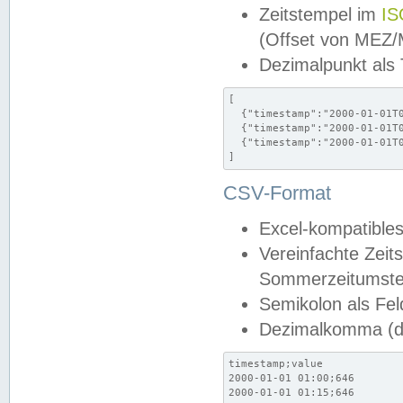
Zeitstempel im
IS
(Offset von MEZ
Dezimalpunkt als
[

  {"timestamp":"2000-01-01T0
  {"timestamp":"2000-01-01T0
  {"timestamp":"2000-01-01T0
]
CSV-Format
Excel-kompatibles
Vereinfachte Zeit
Sommerzeitumstel
Semikolon als Fel
Dezimalkomma (de
timestamp;value

2000-01-01 01:00;646

2000-01-01 01:15;646
