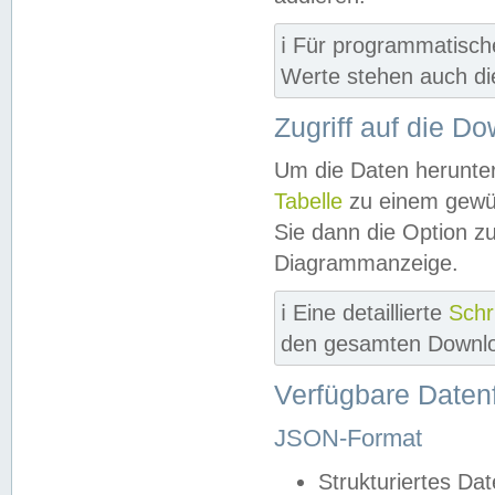
ℹ️ Für programmatisch
Werte stehen auch d
Zugriff auf die D
Um die Daten herunter
Tabelle
zu einem gewün
Sie dann die Option z
Diagrammanzeige.
ℹ️ Eine detaillierte
Schr
den gesamten Downlo
Verfügbare Daten
JSON-Format
Strukturiertes Da