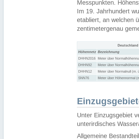
Messpunkten. Höhensy
Im 19. Jahrhundert wu
etabliert, an welchen 
zentimetergenau gem
Deutschland
Höhennetz
Bezeichnung
DHHN2016
Meter über Normalhöhennul
DHHN92
Meter über Normalhöhennul
DHHN12
Meter über Normalnull (m. 
SNN76
Meter über Höhennormal (m
Einzugsgebiet
Unter Einzugsgebiet v
unterirdisches Wasser
Allgemeine Bestandtei