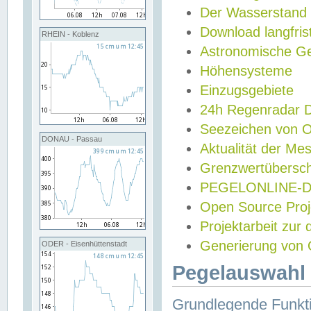
Der Wasserstand
Download langfris
RHEIN - Koblenz
Astronomische Gez
Höhensysteme
Einzugsgebiete
24h Regenradar
Seezeichen von 
DONAU - Passau
Aktualität der Me
Grenzwertübersch
PEGELONLINE-Di
Open Source Projek
Projektarbeit zur
Generierung von 
ODER - Eisenhüttenstadt
Pegelauswahl 
Grundlegende Funkti