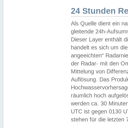
24 Stunden R
Als Quelle dient ein n
gleitende 24h-Aufsum
Dieser Layer enthält
handelt es sich um di
angeeichten“ Radarnie
der Radar- mit den O
Mittelung von Differe
Auflösung. Das Produk
Hochwasservorhersagez
räumlich hoch aufgelö
werden ca. 30 Minuten
UTC ist gegen 0130 UTC
stehen für die letzten