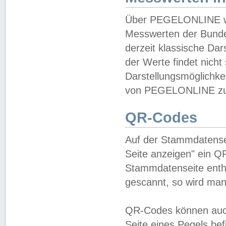
Über PEGELONLINE wer
Messwerten der Bundes
derzeit klassische Da
der Werte findet nicht 
Darstellungsmöglichkei
von PEGELONLINE zu 
QR-Codes
Auf der Stammdatensei
Seite anzeigen" ein Q
Stammdatenseite enthä
gescannt, so wird man
QR-Codes können auc
Seite eines Pegels be