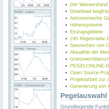
Der Wasserstand
Download langfris
RHEIN - Koblenz
Astronomische Gez
Höhensysteme
Einzugsgebiete
24h Regenradar
Seezeichen von 
DONAU - Passau
Aktualität der Me
Grenzwertübersch
PEGELONLINE-Di
Open Source Projek
Projektarbeit zur
Generierung von 
ODER - Eisenhüttenstadt
Pegelauswahl 
Grundlegende Funkti