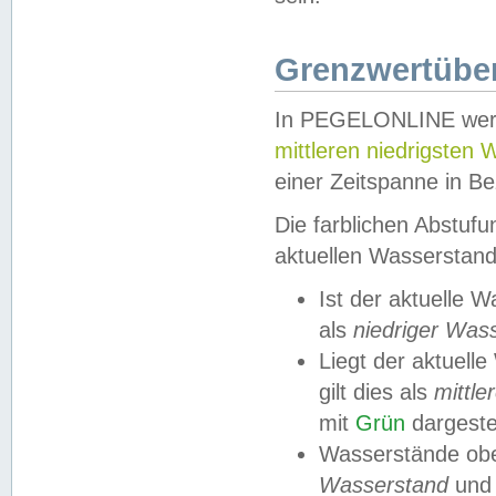
Grenzwertüber
In PEGELONLINE werde
mittleren niedrigsten
einer Zeitspanne in Be
Die farblichen Abstuf
aktuellen Wasserstand
Ist der aktuelle 
als
niedriger Was
Liegt der aktue
gilt dies als
mittle
mit
Grün
dargestel
Wasserstände obe
Wasserstand
und