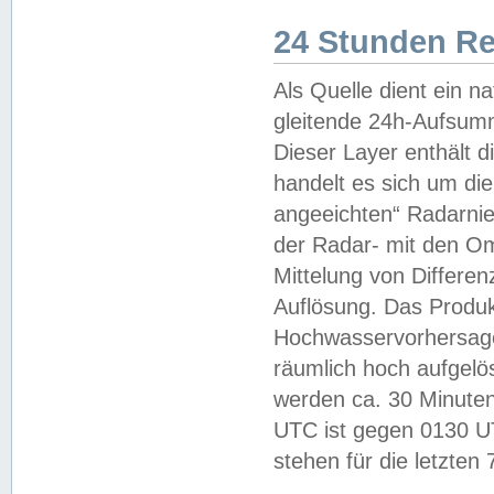
24 Stunden R
Als Quelle dient ein n
gleitende 24h-Aufsum
Dieser Layer enthält
handelt es sich um di
angeeichten“ Radarnie
der Radar- mit den O
Mittelung von Differe
Auflösung. Das Produk
Hochwasservorhersagez
räumlich hoch aufgelö
werden ca. 30 Minuten
UTC ist gegen 0130 UTC
stehen für die letzten