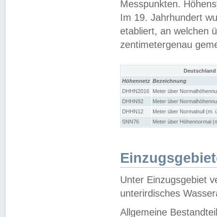
Messpunkten. Höhensy
Im 19. Jahrhundert wu
etabliert, an welchen 
zentimetergenau gem
Deutschland
Höhennetz
Bezeichnung
DHHN2016
Meter über Normalhöhennul
DHHN92
Meter über Normalhöhennul
DHHN12
Meter über Normalnull (m. 
SNN76
Meter über Höhennormal (m
Einzugsgebiet
Unter Einzugsgebiet v
unterirdisches Wasser
Allgemeine Bestandtei