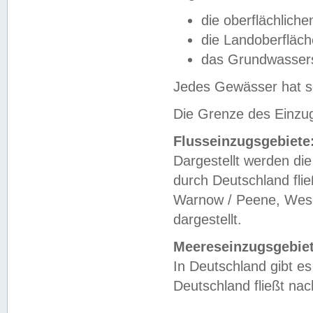
die oberflächlich
die Landoberfläc
das Grundwasser
Jedes Gewässer hat se
Die Grenze des Einzug
Flusseinzugsgebiete
Dargestellt werden die
durch Deutschland fli
Warnow / Peene, Weser
dargestellt.
Meereseinzugsgebiet
In Deutschland gibt 
Deutschland fließt n