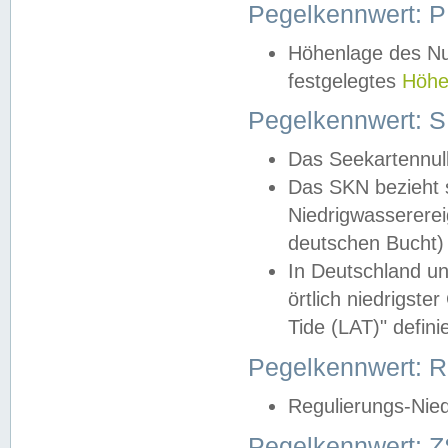
Pegelkennwert: 
Höhenlage des Nul
festgelegtes
Höhe
Pegelkennwert: 
Das Seekartennull
Das SKN bezieht s
Niedrigwassererei
deutschen Bucht) 
In Deutschland un
örtlich niedrigst
Tide (LAT)" definie
Pegelkennwert:
Regulierungs-Nie
Pegelkennwert: Z