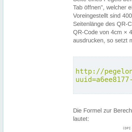
Tab öffnen", welcher 
Voreingestellt sind 4
Seitenlänge des QR-C
QR-Code von 4cm × 4c
ausdrucken, so setzt 
http://pegelo
uuid=a6ee8177
Die Formel zur Berech
lautet:
			(DPI × Druckkantenlänge in cm) ÷ 2,54 = Kantenlänge in Pixel
