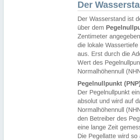
Der Wasserst
Der Wasserstand ist d
über dem
Pegelnullp
Zentimeter angegeben
die lokale Wassertie
aus. Erst durch die A
Wert des Pegelnullpun
Normalhöhennull (NHN
Pegelnullpunkt (PNP)
Der Pegelnullpunkt ei
absolut und wird auf
Normalhöhennull (NHN
den Betreiber des Pege
eine lange Zeit geme
Die Pegellatte wird s