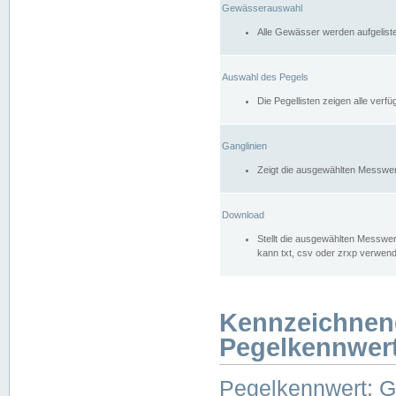
Gewässerauswahl
Alle Gewässer werden aufgelist
Auswahl des Pegels
Die Pegellisten zeigen alle ver
Ganglinien
Zeigt die ausgewählten Messwer
Download
Stellt die ausgewählten Messwer
kann txt, csv oder zrxp verwen
Kennzeichnen
Pegelkennwer
Pegelkennwert: 