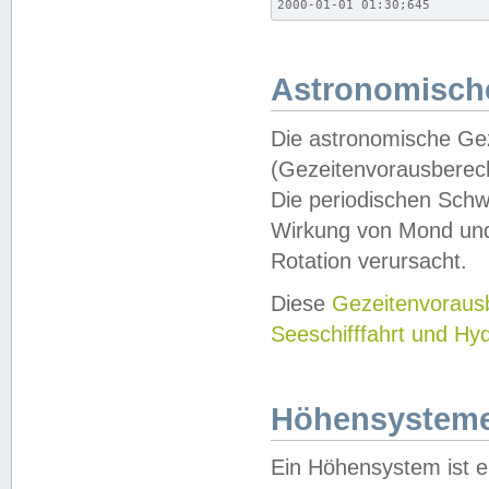
2000-01-01 01:30;645
Astronomische
Die astronomische Gez
(Gezeitenvorausberec
Die periodischen Schw
Wirkung von Mond und
Rotation verursacht.
Diese
Gezeitenvorau
Seeschifffahrt und Hy
Höhensystem
Ein Höhensystem ist e