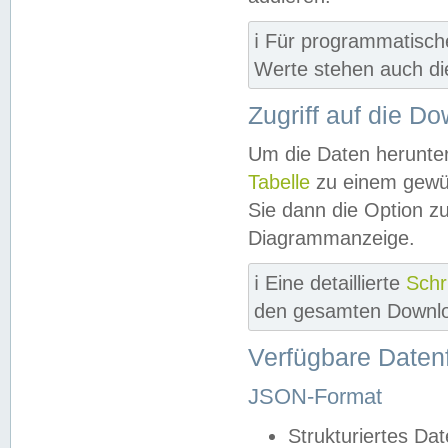
ℹ️ Für programmatisch
Werte stehen auch d
Zugriff auf die D
Um die Daten herunter
Tabelle
zu einem gewün
Sie dann die Option z
Diagrammanzeige.
ℹ️ Eine detaillierte
Schr
den gesamten Downlo
Verfügbare Daten
JSON-Format
Strukturiertes Da