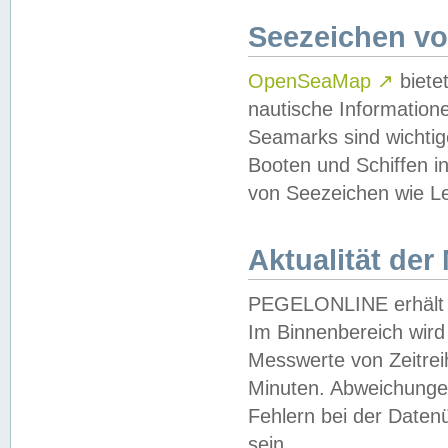
Seezeichen v
OpenSeaMap
↗
biete
nautische Information
Seamarks sind wichtig
Booten und Schiffen i
von Seezeichen wie Le
Aktualität der
PEGELONLINE erhält u
Im Binnenbereich wird 
Messwerte von Zeitreih
Minuten. Abweichungen
Fehlern bei der Daten
sein.