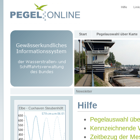
Hilfe
Link
Start
Pegelauswahl über Karte
Newsletter
Hilfe
Elbe - Cuxhaven Steubenhöft
Pegelauswahl übe
Kennzeichnende 
Zeitbezug der Me