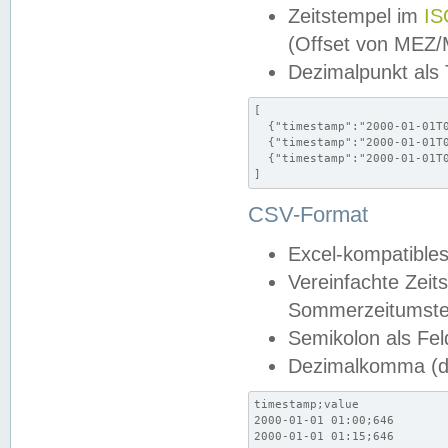
Zeitstempel im
IS
(Offset von MEZ
Dezimalpunkt als
[

  {"timestamp":"2000-01-01T0
  {"timestamp":"2000-01-01T0
  {"timestamp":"2000-01-01T0
]
CSV-Format
Excel-kompatibles
Vereinfachte Zeit
Sommerzeitumstel
Semikolon als Fel
Dezimalkomma (de
timestamp;value

2000-01-01 01:00;646

2000-01-01 01:15;646
