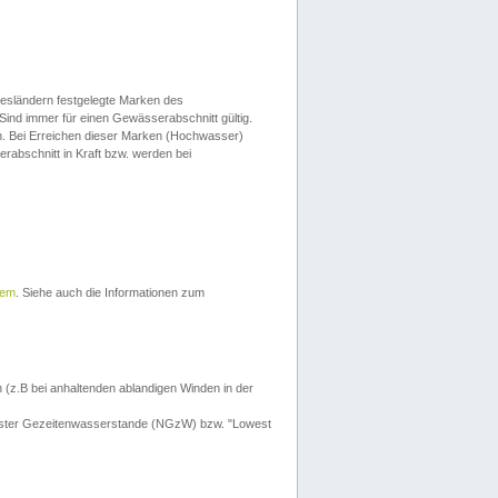
esländern festgelegte Marken des
Sind immer für einen Gewässerabschnitt gültig.
. Bei Erreichen dieser Marken (Hochwasser)
erabschnitt in Kraft bzw. werden bei
tem
. Siehe auch die Informationen zum
 (z.B bei anhaltenden ablandigen Winden in der
drigster Gezeitenwasserstande (NGzW) bzw. "Lowest