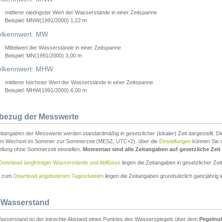
mittlerer niedrigster Wert der Wasserstände in einer Zeitspanne
Beispiel: MNW(1991/2000) 1,22 m
lkennwert: MW
Mittelwert der Wasserstände in einer Zeitspanne
Beispiel: MN(1991/2000) 3,00 m
elkennwert: MHW
mittlerer höchster Wert der Wasserstände in einer Zeitspanne
Beispiel: MHW(1991/2000) 6,00 m
tbezug der Messwerte
itangaben der Messwerte werden standardmäßig in gesetzlicher (lokaler) Zeit dargestellt. D
em Wechsel im Sommer zur Sommerzeit (MESZ, UTC+2). über die
Einstellungen
können Sie d
ellung ohne Sommerzeit einstellen.
Momentan sind alle Zeitangaben auf gesetzliche Zeit e
Download langfristiger Wasserstände und Abflüsse
liegen die Zeitangaben in gesetzlicher Zeit
n zum
Download angebotenen Tagesdateien
liegen die Zeitangaben grundsätzlich ganzjährig in
 Wasserstand
asserstand ist der lotrechte Abstand eines Punktes des Wasserspiegels über dem
Pegelnul