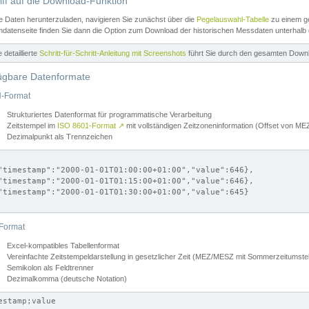
iff auf die Download-Funktion
e Daten herunterzuladen, navigieren Sie zunächst über die
Pegelauswahl-Tabelle
zu einem ge
datenseite finden Sie dann die Option zum Download der historischen Messdaten unterhalb
ne detaillierte
Schritt-für-Schritt-Anleitung mit Screenshots
führt Sie durch den gesamten Down
ügbare Datenformate
-Format
Strukturiertes Datenformat für programmatische Verarbeitung
Zeitstempel im
ISO 8601-Format
↗
mit vollständigen Zeitzoneninformation (Offset von 
Dezimalpunkt als Trennzeichen
"timestamp":"2000-01-01T01:00:00+01:00","value":646},

"timestamp":"2000-01-01T01:15:00+01:00","value":646},

"timestamp":"2000-01-01T01:30:00+01:00","value":645}

Format
Excel-kompatibles Tabellenformat
Vereinfachte Zeitstempeldarstellung in gesetzlicher Zeit (MEZ/MESZ mit Sommerzeitumstel
Semikolon als Feldtrenner
Dezimalkomma (deutsche Notation)
estamp;value
