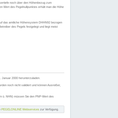
ssertiefe noch über den Höhenbezug zum
en Wert des Pegelnullpunktes erhält man die Höhe
d auf das amtliche Höhensystem DHHN92 bezogen
reiber des Pegels festgelegt und liegt meist
. Januar 2000 herunterzuladen.
den noch nicht validiert und können Ausreißer,
(m ü. NHN) müssen Sie den PNP-Wert des
ie
PEGELONLINE Webservices
zur Verfügung.