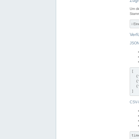
Zugr
Um di
Stamm
ℹ️ Ei
Verf
JSON
[

  {
  {
  {
]
CSV-
tim