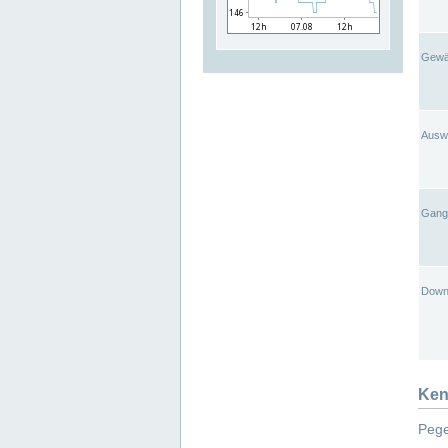
Gewä
Ausw
Gangl
Down
Ken
Pege