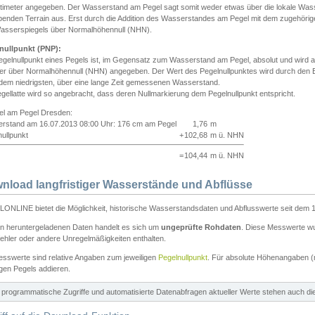
ntimeter angegeben. Der Wasserstand am Pegel sagt somit weder etwas über die lokale Wa
enden Terrain aus. Erst durch die Addition des Wasserstandes am Pegel mit dem zugehörig
asserspiegels über Normalhöhennull (NHN).
nullpunkt (PNP):
egelnullpunkt eines Pegels ist, im Gegensatz zum Wasserstand am Pegel, absolut und wir
ter über Normalhöhennull (NHN) angegeben. Der Wert des Pegelnullpunktes wird durch den Bet
 dem niedrigsten, über eine lange Zeit gemessenen Wasserstand.
gellatte wird so angebracht, dass deren Nullmarkierung dem Pegelnullpunkt entspricht.
iel am Pegel Dresden:
rstand am 16.07.2013 08:00 Uhr: 176 cm am Pegel
1,76
m
ullpunkt
+
102,68
m ü. NHN
=
104,44
m ü. NHN
nload langfristiger Wasserstände und Abflüsse
ONLINE bietet die Möglichkeit, historische Wasserstandsdaten und Abflusswerte seit dem 1
en heruntergeladenen Daten handelt es sich um
ungeprüfte Rohdaten
. Diese Messwerte wur
ehler oder andere Unregelmäßigkeiten enthalten.
esswerte sind relative Angaben zum jeweiligen
Pegelnullpunkt
. Für absolute Höhenangaben 
igen Pegels addieren.
ür programmatische Zugriffe und automatisierte Datenabfragen aktueller Werte stehen auch d