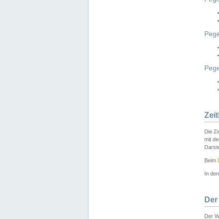
Pege
Peg
Zei
Die Ze
mit d
Darst
Beim
In de
Der
Der W