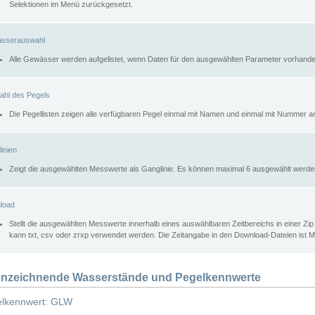
Selektionen im Menü zurückgesetzt.
sserauswahl
Alle Gewässer werden aufgelistet, wenn Daten für den ausgewählten Parameter vorhande
ahl des Pegels
Die Pegellisten zeigen alle verfügbaren Pegel einmal mit Namen und einmal mit Nummer a
inien
Zeigt die ausgewählten Messwerte als Ganglinie. Es können maximal 6 ausgewählt werde
load
Stellt die ausgewählten Messwerte innerhalb eines auswählbaren Zeitbereichs in einer Zi
kann txt, csv oder zrxp verwendet werden. Die Zeitangabe in den Download-Dateien ist 
nzeichnende Wasserstände und Pegelkennwerte
lkennwert: GLW