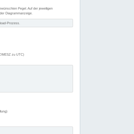
wünschten Pegel. Auf der jeweiligen
 der Diagrammanzeige.
load-Prozess.
MEZ/MESZ zu UTC)
lung)