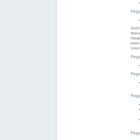
Pege
Sind 
Wasser
Hänge
treten
Unter
Pege
Pege
Pege
Pege