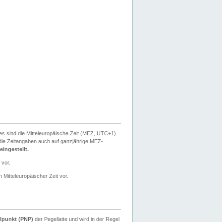
ies sind die Mitteleuropäische Zeit (MEZ, UTC+1)
ie Zeitangaben auch auf ganzjährige MEZ-
ingestellt.
 vor.
 Mitteleuropäischer Zeit vor.
lpunkt (PNP)
der Pegellatte und wird in der Regel