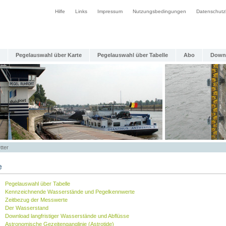
Hilfe
Links
Impressum
Nutzungsbedingungen
Datenschutz
Pegelauswahl über Karte
Pegelauswahl über Tabelle
Abo
Down
tter
e
Pegelauswahl über Tabelle
Kennzeichnende Wasserstände und Pegelkennwerte
Zeitbezug der Messwerte
Der Wasserstand
Download langfristiger Wasserstände und Abflüsse
Astronomische Gezeitenganglinie (Astrotide)