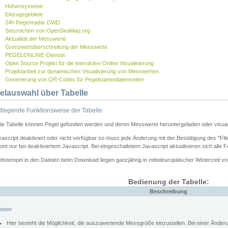
Höhensysteme
Einzugsgebiete
24h Regenradar DWD
Seezeichen von OpenSeaMap.org
Aktualität der Messwerte
Grenzwertüberschreitung der Messwerte
PEGELONLINE-Dienste
Open Source Projekt für die interaktive Online Visualisierung
Projektarbeit zur dynamischen Visualisierung von Messwerten
Generierung von QR-Codes für Pegelstammdatenseiten
elauswahl über Tabelle
legende Funktionsweise der Tabelle
die Tabelle können Pegel gefunden werden und deren Messwerte heruntergeladen oder visuali
vascript deaktiviert oder nicht verfügbar so muss jede Änderung mit der Bestätigung des "Filt
int nur bei deaktiviertem Javascript. Bei eingeschaltetem Javascript aktualisieren sich alle 
itstempel in den Dateien beim Download liegen ganzjährig in mitteleuropäischer Winterzeit vo
Bedienung der Tabelle:
Beschreibung
meter
Hier besteht die Möglichkeit, die auszuwertende Messgröße einzustellen. Bei einer Ände