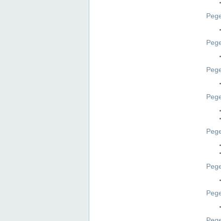
Pege
Pege
Peg
Pege
Pege
Pege
Pege
Peg