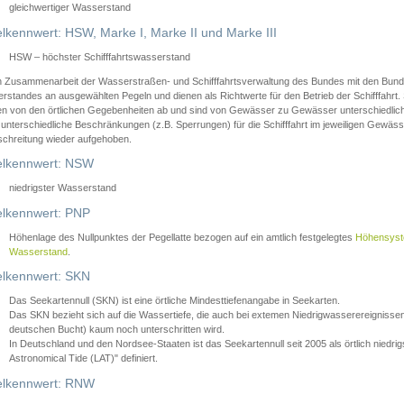
gleichwertiger Wasserstand
lkennwert: HSW, Marke I, Marke II und Marke III
HSW – höchster Schifffahrtswasserstand
in Zusammenarbeit der Wasserstraßen- und Schifffahrtsverwaltung des Bundes mit den Bund
standes an ausgewählten Pegeln und dienen als Richtwerte für den Betrieb der Schifffahrt. 
n von den örtlichen Gegebenheiten ab und sind von Gewässer zu Gewässer unterschiedlich
 unterschiedliche Beschränkungen (z.B. Sperrungen) für die Schifffahrt im jeweiligen Gewäss
schreitung wieder aufgehoben.
lkennwert: NSW
niedrigster Wasserstand
lkennwert: PNP
Höhenlage des Nullpunktes der Pegellatte bezogen auf ein amtlich festgelegtes
Höhensys
Wasserstand
.
lkennwert: SKN
Das Seekartennull (SKN) ist eine örtliche Mindesttiefenangabe in Seekarten.
Das SKN bezieht sich auf die Wassertiefe, die auch bei extemen Niedrigwasserereignissen
deutschen Bucht) kaum noch unterschritten wird.
In Deutschland und den Nordsee-Staaten ist das Seekartennull seit 2005 als örtlich nie
Astronomical Tide (LAT)" definiert.
lkennwert: RNW