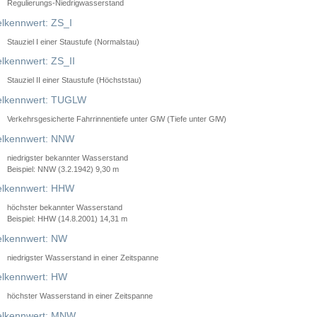
Regulierungs-Niedrigwasserstand
lkennwert: ZS_I
Stauziel I einer Staustufe (Normalstau)
lkennwert: ZS_II
Stauziel II einer Staustufe (Höchststau)
elkennwert: TUGLW
Verkehrsgesicherte Fahrrinnentiefe unter GlW (Tiefe unter GlW)
lkennwert: NNW
niedrigster bekannter Wasserstand
Beispiel: NNW (3.2.1942) 9,30 m
lkennwert: HHW
höchster bekannter Wasserstand
Beispiel: HHW (14.8.2001) 14,31 m
lkennwert: NW
niedrigster Wasserstand in einer Zeitspanne
lkennwert: HW
höchster Wasserstand in einer Zeitspanne
elkennwert: MNW