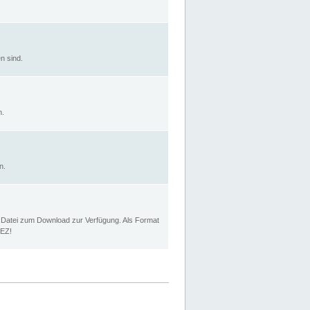
n sind.
n.
n.
p Datei zum Download zur Verfügung. Als Format
MEZ!