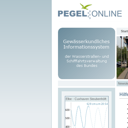
Start
Newsle
Hilf
Elbe - Cuxhaven Steubenhöft