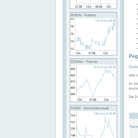
RHEIN - Koblenz
Peg
DONAU - Passau
Grund
über 
Ist Ja
ersche
Die Ze
ODER - Eisenhüttenstadt
Para