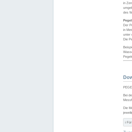
in Ze
umgeb
des W
Pegel
Der P
in Me
unter
Die Pe
Beisp
Wasse
Pegeln
Dow
PEGEL
Bei d
Messf
Die M
jeweil
ℹ️ F