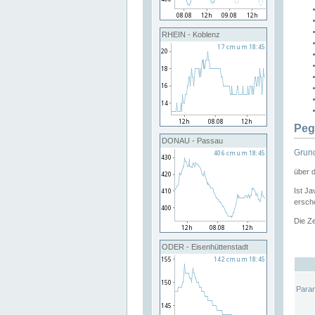
RHEIN - Koblenz
Peg
DONAU - Passau
Grund
über 
Ist Ja
ersche
Die Ze
ODER - Eisenhüttenstadt
Para