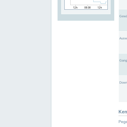
Gewä
Ausw
Gangl
Down
Ken
Pege