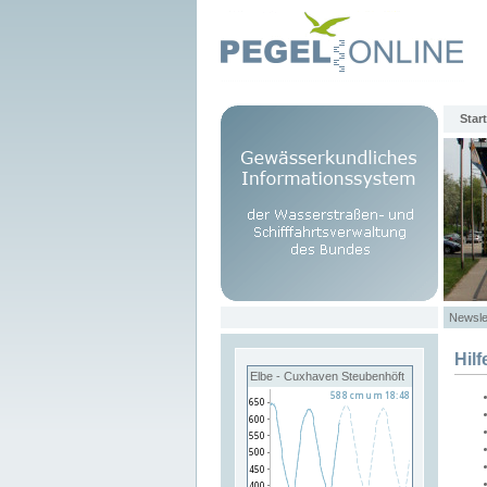
Start
Newsle
Hilf
Elbe - Cuxhaven Steubenhöft