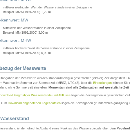
mittlerer niedrigster Wert der Wasserstände in einer Zeitspanne
Beispiel: MNW(1991/2000) 1,22 m
lkennwert: MW
Mittelwert der Wasserstände in einer Zeitspanne
Beispiel: MN(1991/2000) 3,00 m
elkennwert: MHW
mittlerer höchster Wert der Wasserstände in einer Zeitspanne
Beispiel: MHW(1991/2000) 6,00 m
tbezug der Messwerte
itangaben der Messwerte werden standardmäßig in gesetzlicher (lokaler) Zeit dargestellt. D
em Wechsel im Sommer zur Sommerzeit (MESZ, UTC+2). über die
Einstellungen
können Sie d
ellung ohne Sommerzeit einstellen.
Momentan sind alle Zeitangaben auf gesetzliche Zeit e
Download langfristiger Wasserstände und Abflüsse
liegen die Zeitangaben in gesetzlicher Zeit
n zum
Download angebotenen Tagesdateien
liegen die Zeitangaben grundsätzlich ganzjährig in
 Wasserstand
asserstand ist der lotrechte Abstand eines Punktes des Wasserspiegels über dem
Pegelnul