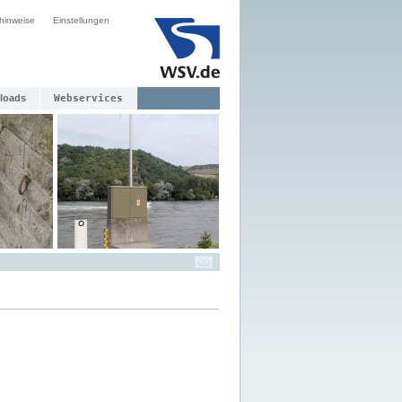
hinweise
Einstellungen
loads
Webservices