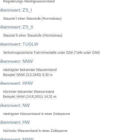
Regulierungs-Niedrigwasserstand
lkennwert: ZS_I
Stauziel I einer Staustufe (Normalstau)
lkennwert: ZS_II
Stauziel II einer Staustufe (Höchststau)
elkennwert: TUGLW
Verkehrsgesicherte Fahrrinnentiefe unter GlW (Tiefe unter GlW)
lkennwert: NNW
niedrigster bekannter Wasserstand
Beispiel: NNW (3.2.1942) 9,30 m
lkennwert: HHW
höchster bekannter Wasserstand
Beispiel: HHW (14.8.2001) 14,31 m
lkennwert: NW
niedrigster Wasserstand in einer Zeitspanne
lkennwert: HW
höchster Wasserstand in einer Zeitspanne
elkennwert: MNW