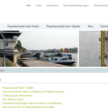
Hilfe
Links
Impressum
Nutzungsbedingungen
Datenschutz
Pegelauswahl über Karte
Pegelauswahl über Tabelle
Abo
Down
tter
e
Pegelauswahl über Tabelle
Kennzeichnende Wasserstände und Pegelkennwerte
Zeitbezug der Messwerte
Der Wasserstand
Download langfristiger Wasserstände und Abflüsse
Astronomische Gezeitenganglinie (Astrotide)