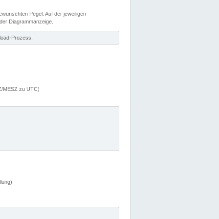
wünschten Pegel. Auf der jeweiligen
 der Diagrammanzeige.
load-Prozess.
MEZ/MESZ zu UTC)
lung)