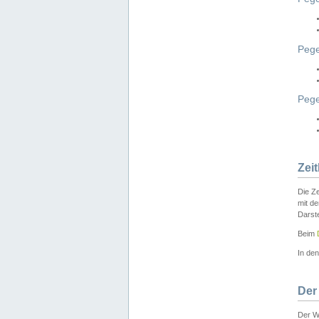
Pege
Peg
Zei
Die Ze
mit d
Darst
Beim
In de
Der
Der W