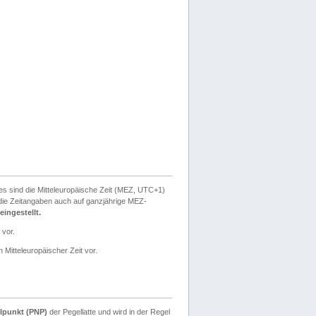
ies sind die Mitteleuropäische Zeit (MEZ, UTC+1)
ie Zeitangaben auch auf ganzjährige MEZ-
ingestellt.
 vor.
 Mitteleuropäischer Zeit vor.
lpunkt (PNP)
der Pegellatte und wird in der Regel