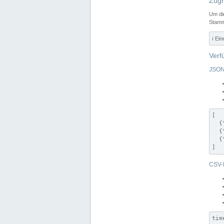
Zugr
Um di
Stamm
ℹ️ Ei
Verf
JSON
[

  {
  {
  {
]
CSV-
tim