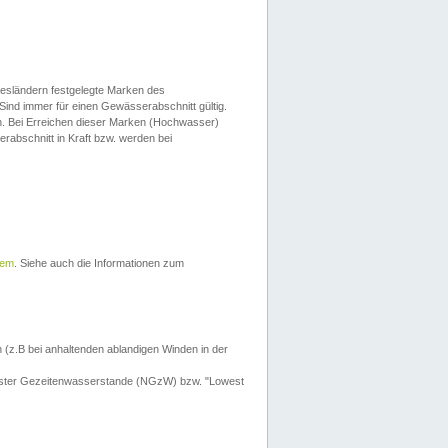
esländern festgelegte Marken des
Sind immer für einen Gewässerabschnitt gültig.
. Bei Erreichen dieser Marken (Hochwasser)
erabschnitt in Kraft bzw. werden bei
tem
. Siehe auch die Informationen zum
 (z.B bei anhaltenden ablandigen Winden in der
drigster Gezeitenwasserstande (NGzW) bzw. "Lowest