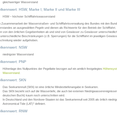
gleichwertiger Wasserstand
lkennwert: HSW, Marke I, Marke II und Marke III
HSW – höchster Schifffahrtswasserstand
in Zusammenarbeit der Wasserstraßen- und Schifffahrtsverwaltung des Bundes mit den Bund
standes an ausgewählten Pegeln und dienen als Richtwerte für den Betrieb der Schifffahrt. 
n von den örtlichen Gegebenheiten ab und sind von Gewässer zu Gewässer unterschiedlich
 unterschiedliche Beschränkungen (z.B. Sperrungen) für die Schifffahrt im jeweiligen Gewäss
schreitung wieder aufgehoben.
lkennwert: NSW
niedrigster Wasserstand
lkennwert: PNP
Höhenlage des Nullpunktes der Pegellatte bezogen auf ein amtlich festgelegtes
Höhensys
Wasserstand
.
lkennwert: SKN
Das Seekartennull (SKN) ist eine örtliche Mindesttiefenangabe in Seekarten.
Das SKN bezieht sich auf die Wassertiefe, die auch bei extemen Niedrigwasserereignissen
deutschen Bucht) kaum noch unterschritten wird.
In Deutschland und den Nordsee-Staaten ist das Seekartennull seit 2005 als örtlich nie
Astronomical Tide (LAT)" definiert.
lkennwert: RNW