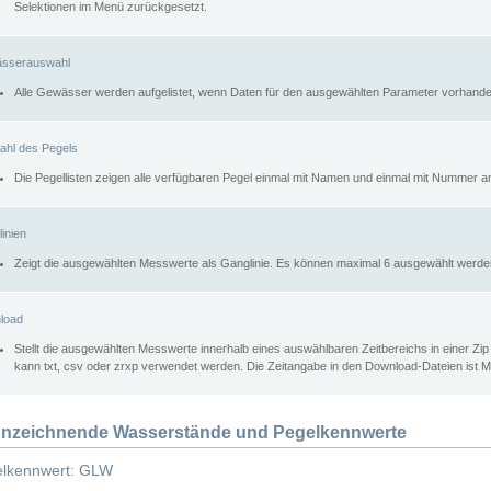
Selektionen im Menü zurückgesetzt.
sserauswahl
Alle Gewässer werden aufgelistet, wenn Daten für den ausgewählten Parameter vorhande
ahl des Pegels
Die Pegellisten zeigen alle verfügbaren Pegel einmal mit Namen und einmal mit Nummer a
inien
Zeigt die ausgewählten Messwerte als Ganglinie. Es können maximal 6 ausgewählt werde
load
Stellt die ausgewählten Messwerte innerhalb eines auswählbaren Zeitbereichs in einer Zi
kann txt, csv oder zrxp verwendet werden. Die Zeitangabe in den Download-Dateien ist 
nzeichnende Wasserstände und Pegelkennwerte
lkennwert: GLW