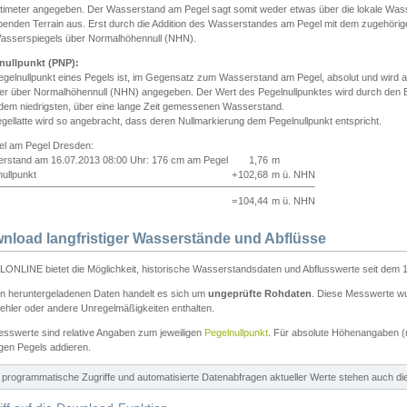
ntimeter angegeben. Der Wasserstand am Pegel sagt somit weder etwas über die lokale Wa
enden Terrain aus. Erst durch die Addition des Wasserstandes am Pegel mit dem zugehörig
asserspiegels über Normalhöhennull (NHN).
nullpunkt (PNP):
egelnullpunkt eines Pegels ist, im Gegensatz zum Wasserstand am Pegel, absolut und wir
ter über Normalhöhennull (NHN) angegeben. Der Wert des Pegelnullpunktes wird durch den Bet
 dem niedrigsten, über eine lange Zeit gemessenen Wasserstand.
gellatte wird so angebracht, dass deren Nullmarkierung dem Pegelnullpunkt entspricht.
iel am Pegel Dresden:
rstand am 16.07.2013 08:00 Uhr: 176 cm am Pegel
1,76
m
ullpunkt
+
102,68
m ü. NHN
=
104,44
m ü. NHN
nload langfristiger Wasserstände und Abflüsse
ONLINE bietet die Möglichkeit, historische Wasserstandsdaten und Abflusswerte seit dem 1
en heruntergeladenen Daten handelt es sich um
ungeprüfte Rohdaten
. Diese Messwerte wur
ehler oder andere Unregelmäßigkeiten enthalten.
esswerte sind relative Angaben zum jeweiligen
Pegelnullpunkt
. Für absolute Höhenangaben 
igen Pegels addieren.
ür programmatische Zugriffe und automatisierte Datenabfragen aktueller Werte stehen auch d