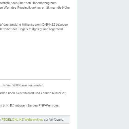
ssertiefe noch über den Höhenbezug zum
en Wert des Pegelnullpunktes erhält man die Höhe
d auf das amtliche Höhensystem DHHN92 bezogen
reiber des Pegels festgelegt und liegt meist
. Januar 2000 herunterzuladen.
den noch nicht validiert und können Ausreißer,
(m ü. NHN) müssen Sie den PNP-Wert des
ie
PEGELONLINE Webservices
zur Verfügung.