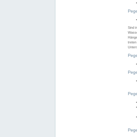
Pege
Sind 
Wasser
Hänge
treten
Unter
Pege
Pege
Pege
Pege