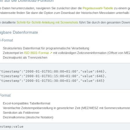
iff auf die Download-Funktion
e Daten herunterzuladen, navigieren Sie zunächst über die
Pegelauswahl-Tabelle
zu einem ge
datenseite finden Sie dann die Option zum Download der historischen Messdaten unterhalb
ne detaillierte
Schritt-für-Schritt-Anleitung mit Screenshots
führt Sie durch den gesamten Down
ügbare Datenformate
-Format
Strukturiertes Datenformat für programmatische Verarbeitung
Zeitstempel im
ISO 8601-Format
↗
mit vollständigen Zeitzoneninformation (Offset von 
Dezimalpunkt als Trennzeichen
"timestamp":"2000-01-01T01:00:00+01:00","value":646},

"timestamp":"2000-01-01T01:15:00+01:00","value":646},

"timestamp":"2000-01-01T01:30:00+01:00","value":645}

Format
Excel-kompatibles Tabellenformat
Vereinfachte Zeitstempeldarstellung in gesetzlicher Zeit (MEZ/MESZ mit Sommerzeitumstel
Semikolon als Feldtrenner
Dezimalkomma (deutsche Notation)
estamp;value
