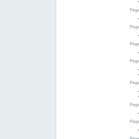
Pege
Pege
Peg
Pege
Pege
Pege
Pege
Peg