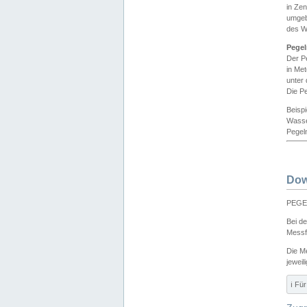
in Ze
umgeb
des W
Pegel
Der P
in Me
unter
Die Pe
Beisp
Wasse
Pegeln
Dow
PEGEL
Bei d
Messf
Die M
jeweil
ℹ️ F