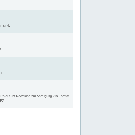
n sind.
n.
n.
p Datei zum Download zur Verfügung. Als Format
MEZ!