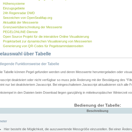
Höhensysteme
Einzugsgebiete
24h Regenradar DWD
Seezeichen von OpenSeaMap.org
Aktualität der Messwerte
Grenzwertüberschreitung der Messwerte
PEGELONLINE-Dienste
Open Source Projekt für die interaktive Online Visualisierung
Projektarbeit zur dynamischen Visualisierung von Messwerten
Generierung von QR-Codes für Pegelstammdatenseiten
elauswahl über Tabelle
legende Funktionsweise der Tabelle
die Tabelle können Pegel gefunden werden und deren Messwerte heruntergeladen oder visuali
vascript deaktiviert oder nicht verfügbar so muss jede Änderung mit der Bestätigung des "Filt
int nur bei deaktiviertem Javascript. Bei eingeschaltetem Javascript aktualisieren sich alle 
itstempel in den Dateien beim Download liegen ganzjährig in mitteleuropäischer Winterzeit vo
Bedienung der Tabelle:
Beschreibung
meter
Hier besteht die Möglichkeit, die auszuwertende Messgröße einzustellen. Bei einer Ände