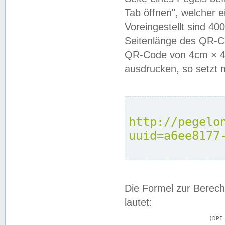
Tab öffnen", welcher 
Voreingestellt sind 4
Seitenlänge des QR-C
QR-Code von 4cm × 4c
ausdrucken, so setzt 
http://pegelo
uuid=a6ee8177
Die Formel zur Berech
lautet:
			(DPI × Druckkantenlänge in cm) ÷ 2,54 = Kantenlänge in Pixel
