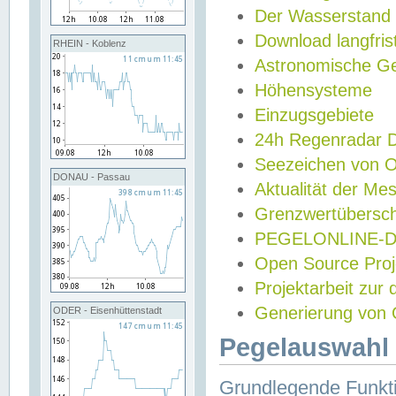
Der Wasserstand
Download langfris
RHEIN - Koblenz
Astronomische Gez
Höhensysteme
Einzugsgebiete
24h Regenradar
Seezeichen von 
DONAU - Passau
Aktualität der Me
Grenzwertübersch
PEGELONLINE-Di
Open Source Projek
Projektarbeit zur
Generierung von 
ODER - Eisenhüttenstadt
Pegelauswahl 
Grundlegende Funkti