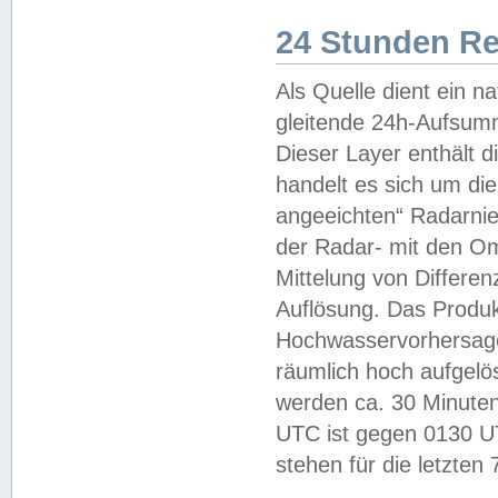
24 Stunden R
Als Quelle dient ein n
gleitende 24h-Aufsum
Dieser Layer enthält
handelt es sich um di
angeeichten“ Radarnie
der Radar- mit den O
Mittelung von Differe
Auflösung. Das Produk
Hochwasservorhersagez
räumlich hoch aufgelö
werden ca. 30 Minuten
UTC ist gegen 0130 UTC
stehen für die letzten