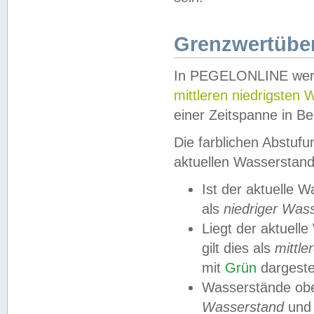
Grenzwertüber
In PEGELONLINE werde
mittleren niedrigsten
einer Zeitspanne in Be
Die farblichen Abstuf
aktuellen Wasserstand
Ist der aktuelle 
als
niedriger Was
Liegt der aktue
gilt dies als
mittle
mit
Grün
dargestel
Wasserstände obe
Wasserstand
und