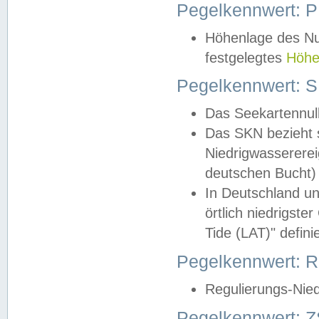
Pegelkennwert: 
Höhenlage des Nul
festgelegtes
Höhe
Pegelkennwert: 
Das Seekartennull
Das SKN bezieht s
Niedrigwassererei
deutschen Bucht) 
In Deutschland un
örtlich niedrigst
Tide (LAT)" definie
Pegelkennwert:
Regulierungs-Nie
Pegelkennwert: Z