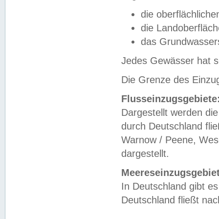
die oberflächlich
die Landoberfläc
das Grundwasser
Jedes Gewässer hat se
Die Grenze des Einzug
Flusseinzugsgebiete
Dargestellt werden die
durch Deutschland fli
Warnow / Peene, Weser
dargestellt.
Meereseinzugsgebiet
In Deutschland gibt 
Deutschland fließt n