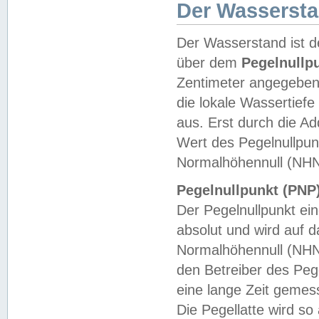
Der Wasserst
Der Wasserstand ist d
über dem
Pegelnullp
Zentimeter angegeben
die lokale Wassertie
aus. Erst durch die A
Wert des Pegelnullpun
Normalhöhennull (NHN
Pegelnullpunkt (PNP)
Der Pegelnullpunkt ei
absolut und wird auf
Normalhöhennull (NHN
den Betreiber des Pege
eine lange Zeit geme
Die Pegellatte wird s