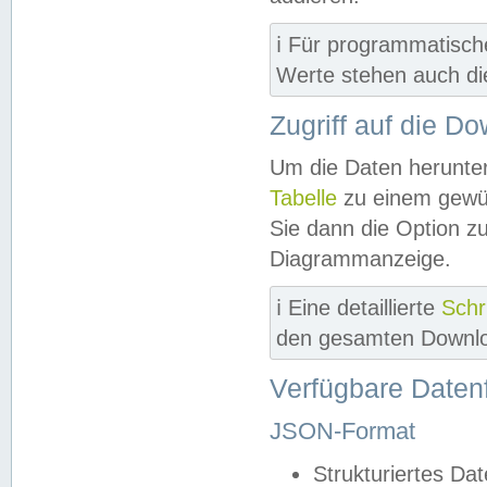
ℹ️ Für programmatisch
Werte stehen auch d
Zugriff auf die D
Um die Daten herunter
Tabelle
zu einem gewün
Sie dann die Option z
Diagrammanzeige.
ℹ️ Eine detaillierte
Schr
den gesamten Downlo
Verfügbare Daten
JSON-Format
Strukturiertes Da