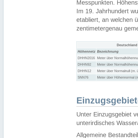
Messpunkten. Höhensy
Im 19. Jahrhundert wu
etabliert, an welchen 
zentimetergenau gem
Deutschland
Höhennetz
Bezeichnung
DHHN2016
Meter über Normalhöhennul
DHHN92
Meter über Normalhöhennul
DHHN12
Meter über Normalnull (m. 
SNN76
Meter über Höhennormal (m
Einzugsgebiet
Unter Einzugsgebiet v
unterirdisches Wasser
Allgemeine Bestandtei