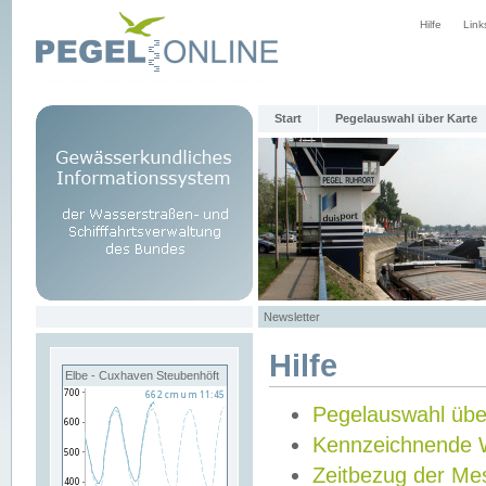
Hilfe
Link
Start
Pegelauswahl über Karte
Newsletter
Hilfe
Elbe - Cuxhaven Steubenhöft
Pegelauswahl übe
Kennzeichnende 
Zeitbezug der Me