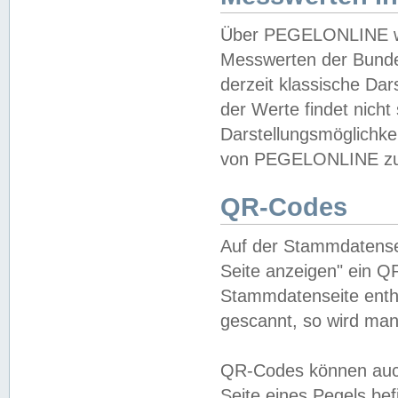
Über PEGELONLINE wer
Messwerten der Bundes
derzeit klassische Da
der Werte findet nicht 
Darstellungsmöglichkei
von PEGELONLINE zu 
QR-Codes
Auf der Stammdatensei
Seite anzeigen" ein Q
Stammdatenseite enthä
gescannt, so wird man
QR-Codes können auc
Seite eines Pegels be