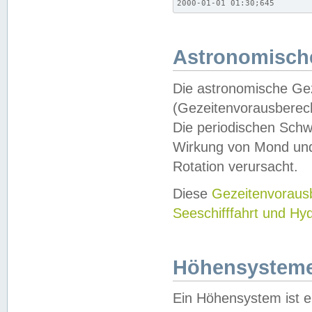
2000-01-01 01:30;645
Astronomische
Die astronomische Gez
(Gezeitenvorausberec
Die periodischen Schw
Wirkung von Mond und
Rotation verursacht.
Diese
Gezeitenvorau
Seeschifffahrt und Hy
Höhensystem
Ein Höhensystem ist e