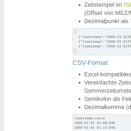
Zeitstempel im
IS
(Offset von MEZ
Dezimalpunkt als
[

  {"timestamp":"2000-01-01T0
  {"timestamp":"2000-01-01T0
  {"timestamp":"2000-01-01T0
]
CSV-Format
Excel-kompatibles
Vereinfachte Zeit
Sommerzeitumstel
Semikolon als Fel
Dezimalkomma (de
timestamp;value

2000-01-01 01:00;646

2000-01-01 01:15;646
