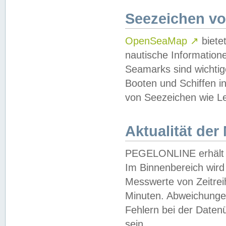
Seezeichen v
OpenSeaMap
↗
biete
nautische Information
Seamarks sind wichtig
Booten und Schiffen i
von Seezeichen wie Le
Aktualität der
PEGELONLINE erhält u
Im Binnenbereich wird 
Messwerte von Zeitreih
Minuten. Abweichungen
Fehlern bei der Daten
sein.