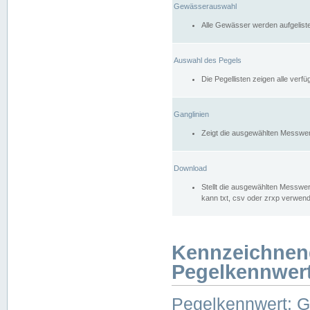
Gewässerauswahl
Alle Gewässer werden aufgelist
Auswahl des Pegels
Die Pegellisten zeigen alle ver
Ganglinien
Zeigt die ausgewählten Messwer
Download
Stellt die ausgewählten Messwer
kann txt, csv oder zrxp verwen
Kennzeichnen
Pegelkennwer
Pegelkennwert: 