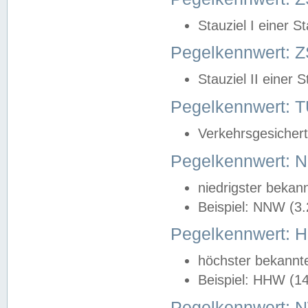
Stauziel I einer S
Pegelkennwert: Z
Stauziel II einer 
Pegelkennwert:
Verkehrsgesichert
Pegelkennwert:
niedrigster bekan
Beispiel: NNW (3
Pegelkennwert:
höchster bekannt
Beispiel: HHW (1
Pegelkennwert: 