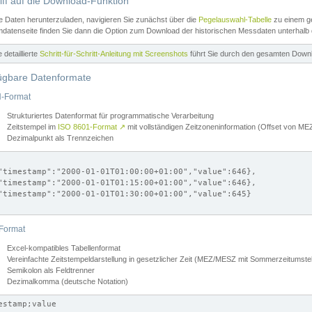
iff auf die Download-Funktion
e Daten herunterzuladen, navigieren Sie zunächst über die
Pegelauswahl-Tabelle
zu einem ge
datenseite finden Sie dann die Option zum Download der historischen Messdaten unterhalb
ne detaillierte
Schritt-für-Schritt-Anleitung mit Screenshots
führt Sie durch den gesamten Down
ügbare Datenformate
-Format
Strukturiertes Datenformat für programmatische Verarbeitung
Zeitstempel im
ISO 8601-Format
↗
mit vollständigen Zeitzoneninformation (Offset von 
Dezimalpunkt als Trennzeichen
"timestamp":"2000-01-01T01:00:00+01:00","value":646},

"timestamp":"2000-01-01T01:15:00+01:00","value":646},

"timestamp":"2000-01-01T01:30:00+01:00","value":645}

Format
Excel-kompatibles Tabellenformat
Vereinfachte Zeitstempeldarstellung in gesetzlicher Zeit (MEZ/MESZ mit Sommerzeitumstel
Semikolon als Feldtrenner
Dezimalkomma (deutsche Notation)
estamp;value
