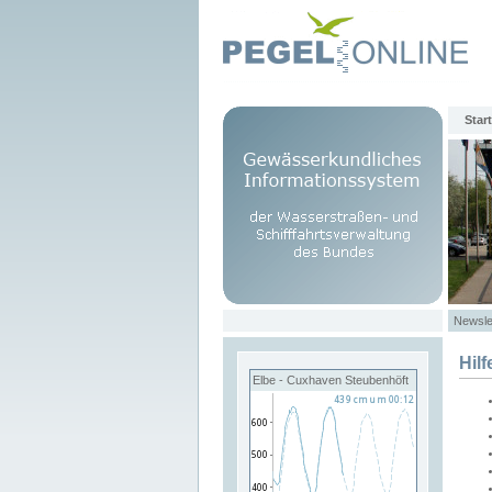
Start
Newsle
Hilf
Elbe - Cuxhaven Steubenhöft