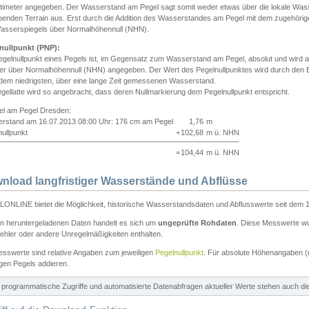
ntimeter angegeben. Der Wasserstand am Pegel sagt somit weder etwas über die lokale Wa
enden Terrain aus. Erst durch die Addition des Wasserstandes am Pegel mit dem zugehörig
asserspiegels über Normalhöhennull (NHN).
nullpunkt (PNP):
egelnullpunkt eines Pegels ist, im Gegensatz zum Wasserstand am Pegel, absolut und wir
ter über Normalhöhennull (NHN) angegeben. Der Wert des Pegelnullpunktes wird durch den Bet
 dem niedrigsten, über eine lange Zeit gemessenen Wasserstand.
gellatte wird so angebracht, dass deren Nullmarkierung dem Pegelnullpunkt entspricht.
iel am Pegel Dresden:
rstand am 16.07.2013 08:00 Uhr: 176 cm am Pegel
1,76
m
ullpunkt
+
102,68
m ü. NHN
=
104,44
m ü. NHN
nload langfristiger Wasserstände und Abflüsse
ONLINE bietet die Möglichkeit, historische Wasserstandsdaten und Abflusswerte seit dem 1
en heruntergeladenen Daten handelt es sich um
ungeprüfte Rohdaten
. Diese Messwerte wur
ehler oder andere Unregelmäßigkeiten enthalten.
esswerte sind relative Angaben zum jeweiligen
Pegelnullpunkt
. Für absolute Höhenangaben 
igen Pegels addieren.
ür programmatische Zugriffe und automatisierte Datenabfragen aktueller Werte stehen auch d