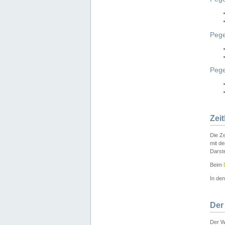
Pege
Peg
Zei
Die Ze
mit d
Darst
Beim
In de
Der
Der W