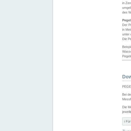
in Ze
umgeb
des W
Pegel
Der P
in Me
unter
Die Pe
Beisp
Wasse
Pegeln
Dow
PEGEL
Bei d
Messf
Die M
jeweil
ℹ️ F