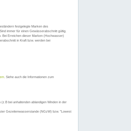
esländern festgelegte Marken des
Sind immer für einen Gewässerabschnitt gültig.
. Bei Erreichen dieser Marken (Hochwasser)
erabschnitt in Kraft bzw. werden bei
tem
. Siehe auch die Informationen zum
 (z.B bei anhaltenden ablandigen Winden in der
drigster Gezeitenwasserstande (NGzW) bzw. "Lowest