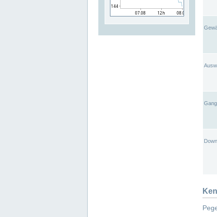
Gewä
Ausw
Gangl
Down
Ken
Pege