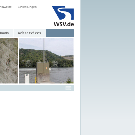
hinweise
Einstellungen
loads
Webservices