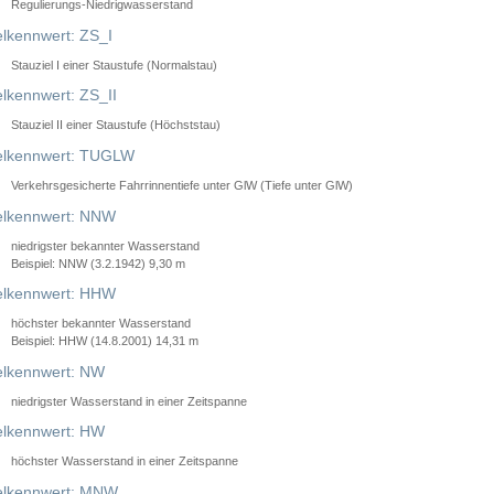
Regulierungs-Niedrigwasserstand
lkennwert: ZS_I
Stauziel I einer Staustufe (Normalstau)
lkennwert: ZS_II
Stauziel II einer Staustufe (Höchststau)
elkennwert: TUGLW
Verkehrsgesicherte Fahrrinnentiefe unter GlW (Tiefe unter GlW)
lkennwert: NNW
niedrigster bekannter Wasserstand
Beispiel: NNW (3.2.1942) 9,30 m
lkennwert: HHW
höchster bekannter Wasserstand
Beispiel: HHW (14.8.2001) 14,31 m
lkennwert: NW
niedrigster Wasserstand in einer Zeitspanne
lkennwert: HW
höchster Wasserstand in einer Zeitspanne
elkennwert: MNW