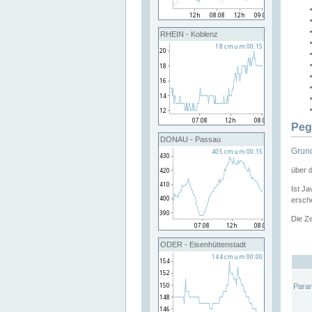
RHEIN - Koblenz
Peg
DONAU - Passau
Grund
über 
Ist Ja
ersche
Die Ze
ODER - Eisenhüttenstadt
Para