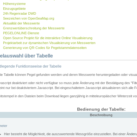
Höhensysteme
Einzugsgebiete
24h Regenradar DWD
Seezeichen von OpenSeaMap.org
Aktualität der Messwerte
Grenzwertüberschreitung der Messwerte
PEGELONLINE-Dienste
Open Source Projekt für die interaktive Online Visualisierung
Projektarbeit zur dynamischen Visualisierung von Messwerten
Generierung von QR-Codes für Pegelstammdatenseiten
elauswahl über Tabelle
legende Funktionsweise der Tabelle
die Tabelle können Pegel gefunden werden und deren Messwerte heruntergeladen oder visuali
vascript deaktiviert oder nicht verfügbar so muss jede Änderung mit der Bestätigung des "Filt
int nur bei deaktiviertem Javascript. Bei eingeschaltetem Javascript aktualisieren sich alle 
itstempel in den Dateien beim Download liegen ganzjährig in mitteleuropäischer Winterzeit vo
Bedienung der Tabelle:
Beschreibung
meter
Hier besteht die Möglichkeit, die auszuwertende Messgröße einzustellen. Bei einer Ände