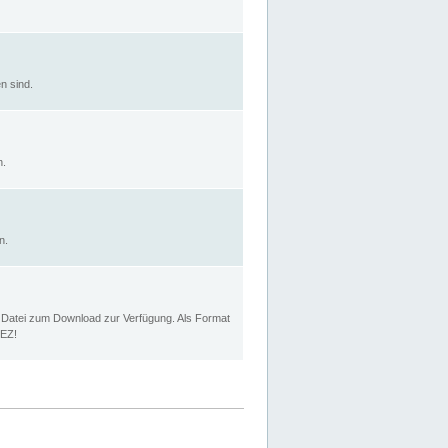
n sind.
n.
n.
p Datei zum Download zur Verfügung. Als Format
MEZ!