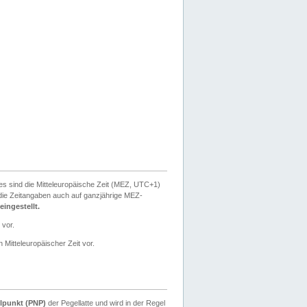
ies sind die Mitteleuropäische Zeit (MEZ, UTC+1)
ie Zeitangaben auch auf ganzjährige MEZ-
ingestellt.
 vor.
 Mitteleuropäischer Zeit vor.
lpunkt (PNP)
der Pegellatte und wird in der Regel