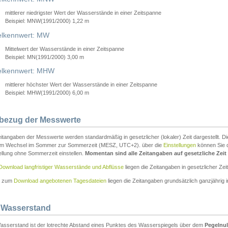
mittlerer niedrigster Wert der Wasserstände in einer Zeitspanne
Beispiel: MNW(1991/2000) 1,22 m
lkennwert: MW
Mittelwert der Wasserstände in einer Zeitspanne
Beispiel: MN(1991/2000) 3,00 m
elkennwert: MHW
mittlerer höchster Wert der Wasserstände in einer Zeitspanne
Beispiel: MHW(1991/2000) 6,00 m
tbezug der Messwerte
itangaben der Messwerte werden standardmäßig in gesetzlicher (lokaler) Zeit dargestellt. D
em Wechsel im Sommer zur Sommerzeit (MESZ, UTC+2). über die
Einstellungen
können Sie d
ellung ohne Sommerzeit einstellen.
Momentan sind alle Zeitangaben auf gesetzliche Zeit e
Download langfristiger Wasserstände und Abflüsse
liegen die Zeitangaben in gesetzlicher Zeit
n zum
Download angebotenen Tagesdateien
liegen die Zeitangaben grundsätzlich ganzjährig in
 Wasserstand
asserstand ist der lotrechte Abstand eines Punktes des Wasserspiegels über dem
Pegelnul