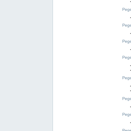
Pege
Pege
Peg
Pege
Pege
Pege
Pege
Peg