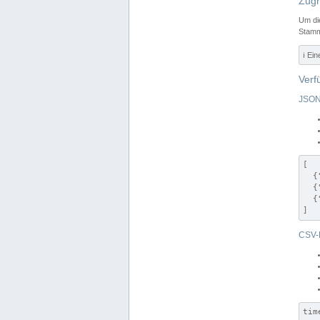
Zugr
Um di
Stamm
ℹ️ Ei
Verf
JSON
[

  {
  {
  {
]
CSV-
tim