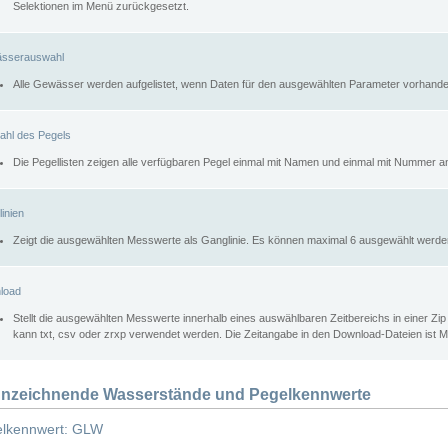
Selektionen im Menü zurückgesetzt.
sserauswahl
Alle Gewässer werden aufgelistet, wenn Daten für den ausgewählten Parameter vorhande
ahl des Pegels
Die Pegellisten zeigen alle verfügbaren Pegel einmal mit Namen und einmal mit Nummer a
inien
Zeigt die ausgewählten Messwerte als Ganglinie. Es können maximal 6 ausgewählt werde
load
Stellt die ausgewählten Messwerte innerhalb eines auswählbaren Zeitbereichs in einer Zi
kann txt, csv oder zrxp verwendet werden. Die Zeitangabe in den Download-Dateien ist 
nzeichnende Wasserstände und Pegelkennwerte
lkennwert: GLW