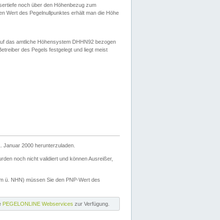
ssertiefe noch über den Höhenbezug zum
en Wert des Pegelnullpunktes erhält man die Höhe
d auf das amtliche Höhensystem DHHN92 bezogen
reiber des Pegels festgelegt und liegt meist
. Januar 2000 herunterzuladen.
den noch nicht validiert und können Ausreißer,
(m ü. NHN) müssen Sie den PNP-Wert des
ie
PEGELONLINE Webservices
zur Verfügung.