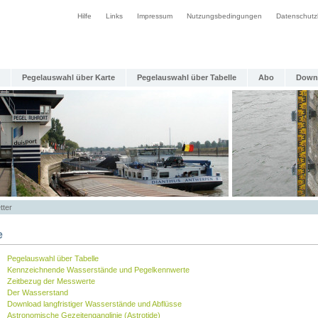
Hilfe
Links
Impressum
Nutzungsbedingungen
Datenschutz
Pegelauswahl über Karte
Pegelauswahl über Tabelle
Abo
Down
tter
e
Pegelauswahl über Tabelle
Kennzeichnende Wasserstände und Pegelkennwerte
Zeitbezug der Messwerte
Der Wasserstand
Download langfristiger Wasserstände und Abflüsse
Astronomische Gezeitenganglinie (Astrotide)