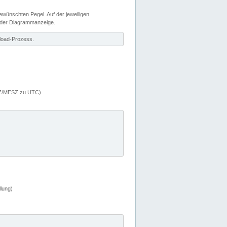
wünschten Pegel. Auf der jeweiligen
 der Diagrammanzeige.
load-Prozess.
MEZ/MESZ zu UTC)
lung)