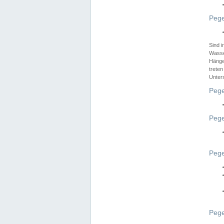
Pege
Sind 
Wasser
Hänge
treten
Unter
Pege
Pege
Pege
Pege