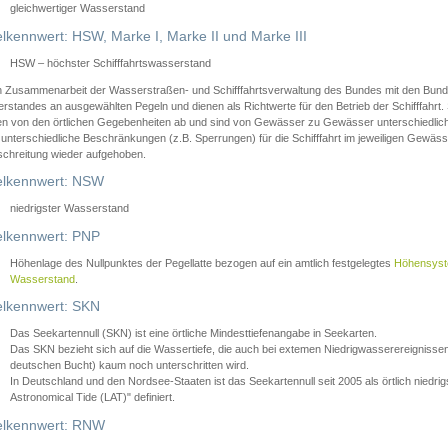
gleichwertiger Wasserstand
lkennwert: HSW, Marke I, Marke II und Marke III
HSW – höchster Schifffahrtswasserstand
in Zusammenarbeit der Wasserstraßen- und Schifffahrtsverwaltung des Bundes mit den Bund
standes an ausgewählten Pegeln und dienen als Richtwerte für den Betrieb der Schifffahrt. 
n von den örtlichen Gegebenheiten ab und sind von Gewässer zu Gewässer unterschiedlich
 unterschiedliche Beschränkungen (z.B. Sperrungen) für die Schifffahrt im jeweiligen Gewäss
schreitung wieder aufgehoben.
lkennwert: NSW
niedrigster Wasserstand
lkennwert: PNP
Höhenlage des Nullpunktes der Pegellatte bezogen auf ein amtlich festgelegtes
Höhensys
Wasserstand
.
lkennwert: SKN
Das Seekartennull (SKN) ist eine örtliche Mindesttiefenangabe in Seekarten.
Das SKN bezieht sich auf die Wassertiefe, die auch bei extemen Niedrigwasserereignissen
deutschen Bucht) kaum noch unterschritten wird.
In Deutschland und den Nordsee-Staaten ist das Seekartennull seit 2005 als örtlich nie
Astronomical Tide (LAT)" definiert.
lkennwert: RNW