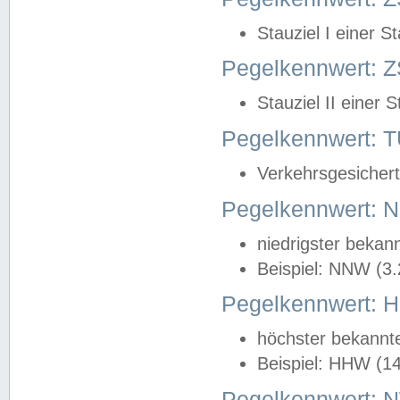
Stauziel I einer S
Pegelkennwert: Z
Stauziel II einer 
Pegelkennwert:
Verkehrsgesichert
Pegelkennwert:
niedrigster bekan
Beispiel: NNW (3
Pegelkennwert:
höchster bekannt
Beispiel: HHW (1
Pegelkennwert: 