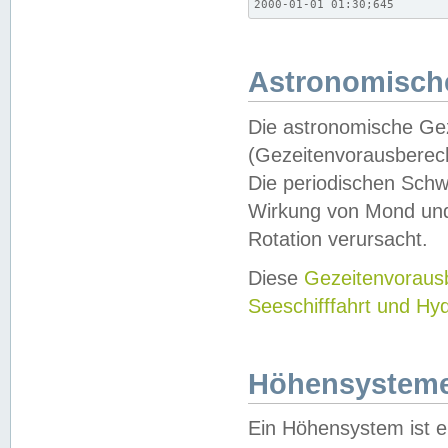
2000-01-01 01:30;645
Astronomische
Die astronomische Gez
(Gezeitenvorausberec
Die periodischen Schw
Wirkung von Mond und
Rotation verursacht.
Diese
Gezeitenvorau
Seeschifffahrt und Hy
Höhensystem
Ein Höhensystem ist e