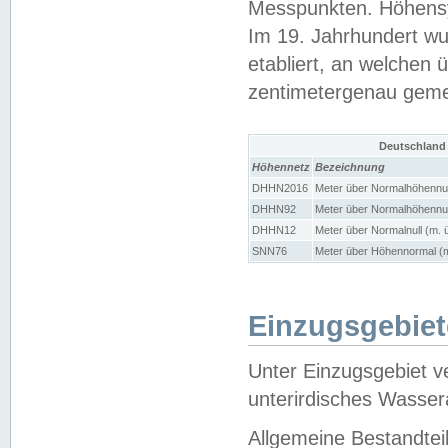
Messpunkten. Höhensy
Im 19. Jahrhundert wu
etabliert, an welchen 
zentimetergenau gem
Deutschland
Höhennetz
Bezeichnung
DHHN2016
Meter über Normalhöhennul
DHHN92
Meter über Normalhöhennul
DHHN12
Meter über Normalnull (m. 
SNN76
Meter über Höhennormal (m
Einzugsgebiet
Unter Einzugsgebiet v
unterirdisches Wasser
Allgemeine Bestandtei