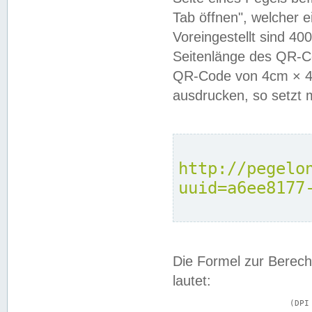
Tab öffnen", welcher 
Voreingestellt sind 4
Seitenlänge des QR-C
QR-Code von 4cm × 4c
ausdrucken, so setzt 
http://pegelo
uuid=a6ee8177
Die Formel zur Berech
lautet:
			(DPI × Druckkantenlänge in cm) ÷ 2,54 = Kantenlänge in Pixel
