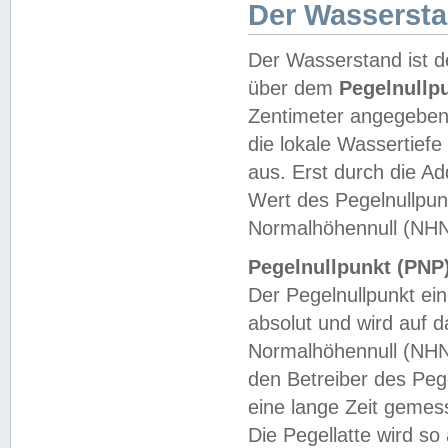
Der Wasserst
Der Wasserstand ist d
über dem
Pegelnullp
Zentimeter angegeben
die lokale Wassertie
aus. Erst durch die A
Wert des Pegelnullpun
Normalhöhennull (NHN
Pegelnullpunkt (PNP)
Der Pegelnullpunkt ei
absolut und wird auf
Normalhöhennull (NHN
den Betreiber des Pege
eine lange Zeit geme
Die Pegellatte wird s