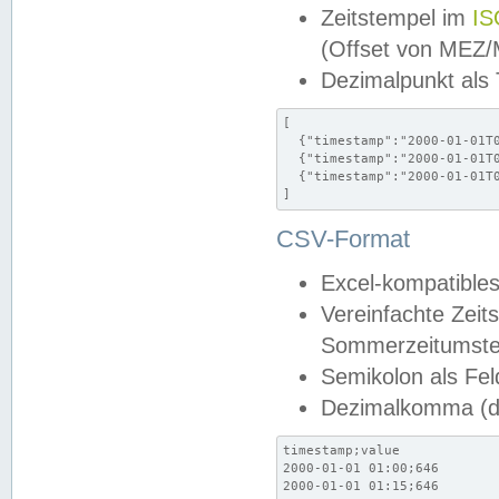
Zeitstempel im
IS
(Offset von MEZ
Dezimalpunkt als
[

  {"timestamp":"2000-01-01T0
  {"timestamp":"2000-01-01T0
  {"timestamp":"2000-01-01T0
]
CSV-Format
Excel-kompatibles
Vereinfachte Zeit
Sommerzeitumstel
Semikolon als Fel
Dezimalkomma (de
timestamp;value

2000-01-01 01:00;646

2000-01-01 01:15;646
