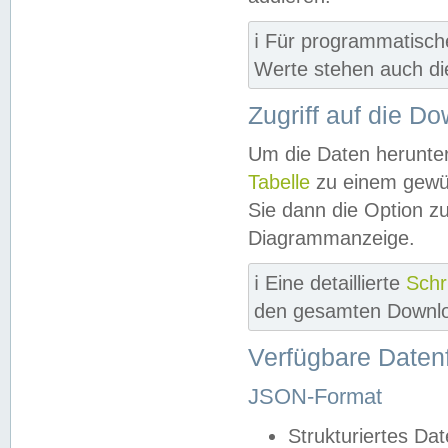
ℹ️ Für programmatisch
Werte stehen auch d
Zugriff auf die D
Um die Daten herunter
Tabelle
zu einem gewün
Sie dann die Option z
Diagrammanzeige.
ℹ️ Eine detaillierte
Schr
den gesamten Downlo
Verfügbare Daten
JSON-Format
Strukturiertes Da