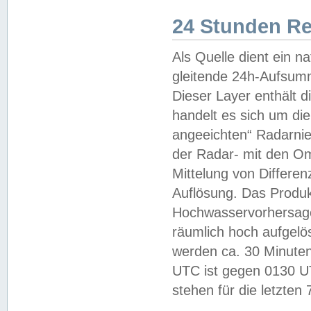
24 Stunden R
Als Quelle dient ein n
gleitende 24h-Aufsum
Dieser Layer enthält
handelt es sich um di
angeeichten“ Radarnie
der Radar- mit den O
Mittelung von Differe
Auflösung. Das Produk
Hochwasservorhersagez
räumlich hoch aufgelö
werden ca. 30 Minuten
UTC ist gegen 0130 UTC
stehen für die letzten