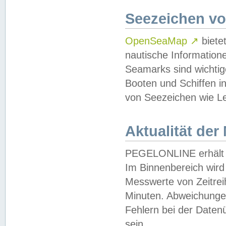
Seezeichen v
OpenSeaMap
↗
biete
nautische Information
Seamarks sind wichtig
Booten und Schiffen i
von Seezeichen wie Le
Aktualität der
PEGELONLINE erhält u
Im Binnenbereich wird 
Messwerte von Zeitreih
Minuten. Abweichungen
Fehlern bei der Daten
sein.