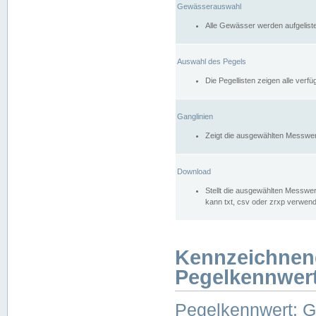
Gewässerauswahl
Alle Gewässer werden aufgelist
Auswahl des Pegels
Die Pegellisten zeigen alle ver
Ganglinien
Zeigt die ausgewählten Messwer
Download
Stellt die ausgewählten Messwer
kann txt, csv oder zrxp verwen
Kennzeichnen
Pegelkennwer
Pegelkennwert: 