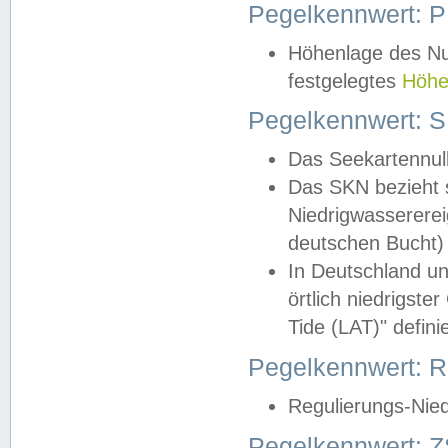
Pegelkennwert: 
Höhenlage des Nul
festgelegtes
Höhe
Pegelkennwert: 
Das Seekartennull
Das SKN bezieht s
Niedrigwassererei
deutschen Bucht) 
In Deutschland un
örtlich niedrigst
Tide (LAT)" definie
Pegelkennwert:
Regulierungs-Nie
Pegelkennwert: Z