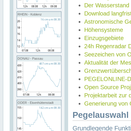
Der Wasserstand
Download langfris
RHEIN - Koblenz
Astronomische Gez
Höhensysteme
Einzugsgebiete
24h Regenradar
Seezeichen von 
DONAU - Passau
Aktualität der Me
Grenzwertübersch
PEGELONLINE-Di
Open Source Projek
Projektarbeit zur
Generierung von 
ODER - Eisenhüttenstadt
Pegelauswahl 
Grundlegende Funkti