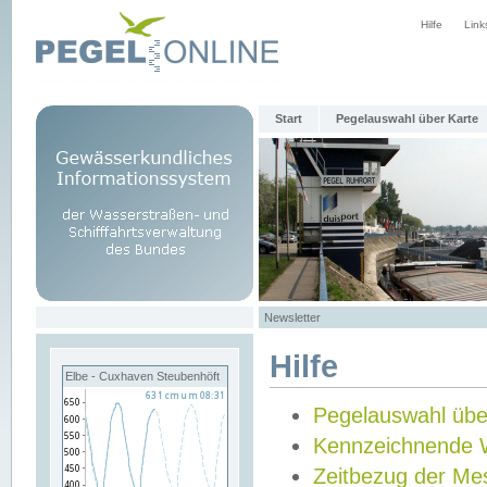
Hilfe
Link
Start
Pegelauswahl über Karte
Newsletter
Hilfe
Elbe - Cuxhaven Steubenhöft
Pegelauswahl übe
Kennzeichnende 
Zeitbezug der Me