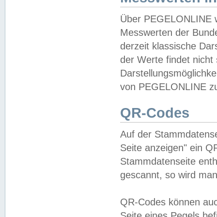
Über PEGELONLINE wer
Messwerten der Bundes
derzeit klassische Da
der Werte findet nicht 
Darstellungsmöglichkei
von PEGELONLINE zu 
QR-Codes
Auf der Stammdatensei
Seite anzeigen" ein Q
Stammdatenseite enthä
gescannt, so wird man
QR-Codes können auc
Seite eines Pegels be