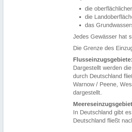
die oberflächlich
die Landoberfläc
das Grundwasser
Jedes Gewässer hat se
Die Grenze des Einzug
Flusseinzugsgebiete
Dargestellt werden die
durch Deutschland fli
Warnow / Peene, Weser
dargestellt.
Meereseinzugsgebiet
In Deutschland gibt 
Deutschland fließt n