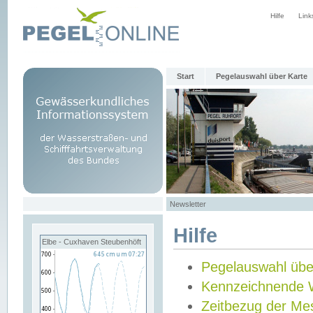
Hilfe
Link
Start
Pegelauswahl über Karte
Newsletter
Hilfe
Elbe - Cuxhaven Steubenhöft
Pegelauswahl übe
Kennzeichnende 
Zeitbezug der Me