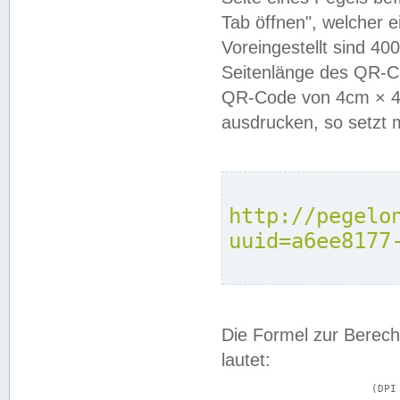
Tab öffnen", welcher 
Voreingestellt sind 4
Seitenlänge des QR-C
QR-Code von 4cm × 4c
ausdrucken, so setzt 
http://pegelo
uuid=a6ee8177
Die Formel zur Berech
lautet:
			(DPI × Druckkantenlänge in cm) ÷ 2,54 = Kantenlänge in Pixel
