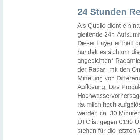
24 Stunden R
Als Quelle dient ein n
gleitende 24h-Aufsum
Dieser Layer enthält
handelt es sich um di
angeeichten“ Radarnie
der Radar- mit den O
Mittelung von Differe
Auflösung. Das Produk
Hochwasservorhersagez
räumlich hoch aufgelö
werden ca. 30 Minuten
UTC ist gegen 0130 UTC
stehen für die letzten