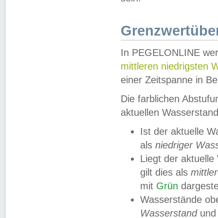
Grenzwertüber
In PEGELONLINE werde
mittleren niedrigsten
einer Zeitspanne in Be
Die farblichen Abstuf
aktuellen Wasserstand
Ist der aktuelle 
als
niedriger Was
Liegt der aktue
gilt dies als
mittle
mit
Grün
dargestel
Wasserstände obe
Wasserstand
und