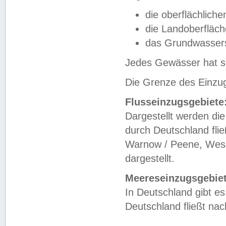
die oberflächlich
die Landoberfläc
das Grundwasser
Jedes Gewässer hat se
Die Grenze des Einzug
Flusseinzugsgebiete
Dargestellt werden die
durch Deutschland fli
Warnow / Peene, Weser
dargestellt.
Meereseinzugsgebiet
In Deutschland gibt 
Deutschland fließt n