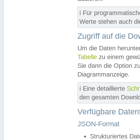
ℹ️ Für programmatisch
Werte stehen auch d
Zugriff auf die D
Um die Daten herunter
Tabelle
zu einem gewün
Sie dann die Option z
Diagrammanzeige.
ℹ️ Eine detaillierte
Schr
den gesamten Downlo
Verfügbare Daten
JSON-Format
Strukturiertes Da