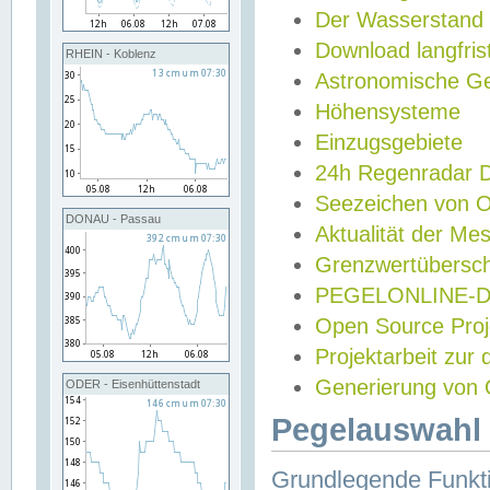
Der Wasserstand
Download langfris
RHEIN - Koblenz
Astronomische Gez
Höhensysteme
Einzugsgebiete
24h Regenradar
Seezeichen von 
DONAU - Passau
Aktualität der Me
Grenzwertübersch
PEGELONLINE-Di
Open Source Projek
Projektarbeit zur
Generierung von 
ODER - Eisenhüttenstadt
Pegelauswahl 
Grundlegende Funkti