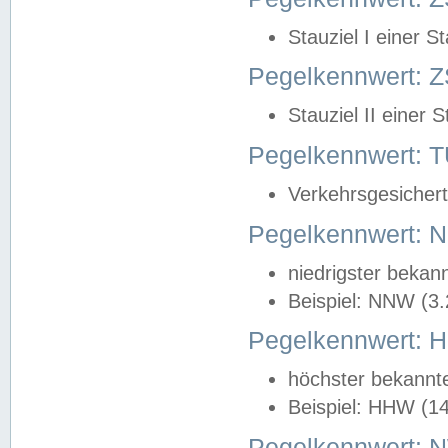
Stauziel I einer S
Pegelkennwert: Z
Stauziel II einer 
Pegelkennwert:
Verkehrsgesichert
Pegelkennwert:
niedrigster bekan
Beispiel: NNW (3
Pegelkennwert:
höchster bekannt
Beispiel: HHW (1
Pegelkennwert: 