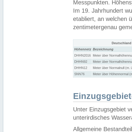
Messpunkten. Höhensy
Im 19. Jahrhundert wu
etabliert, an welchen 
zentimetergenau gem
Deutschland
Höhennetz
Bezeichnung
DHHN2016
Meter über Normalhöhennul
DHHN92
Meter über Normalhöhennul
DHHN12
Meter über Normalnull (m. 
SNN76
Meter über Höhennormal (m
Einzugsgebiet
Unter Einzugsgebiet v
unterirdisches Wasser
Allgemeine Bestandtei