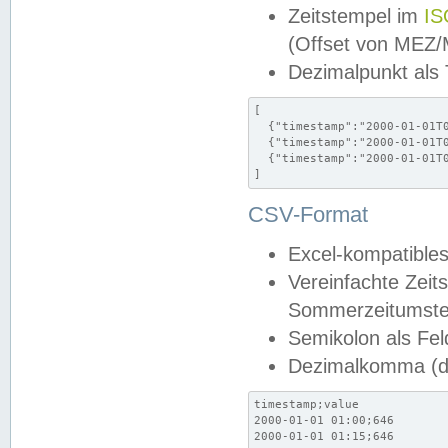
Zeitstempel im
IS
(Offset von MEZ
Dezimalpunkt als
[

  {"timestamp":"2000-01-01T0
  {"timestamp":"2000-01-01T0
  {"timestamp":"2000-01-01T0
]
CSV-Format
Excel-kompatibles
Vereinfachte Zeit
Sommerzeitumstel
Semikolon als Fel
Dezimalkomma (de
timestamp;value

2000-01-01 01:00;646

2000-01-01 01:15;646
