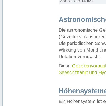
2000-01-01 01:30;645
Astronomische
Die astronomische Gez
(Gezeitenvorausberec
Die periodischen Schw
Wirkung von Mond und
Rotation verursacht.
Diese
Gezeitenvorau
Seeschifffahrt und Hy
Höhensystem
Ein Höhensystem ist e