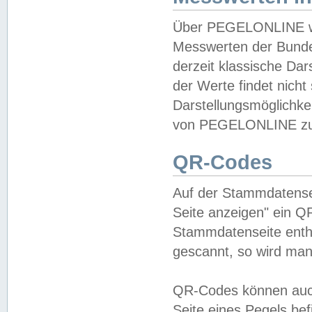
Über PEGELONLINE wer
Messwerten der Bundes
derzeit klassische Da
der Werte findet nicht 
Darstellungsmöglichkei
von PEGELONLINE zu 
QR-Codes
Auf der Stammdatensei
Seite anzeigen" ein Q
Stammdatenseite enthä
gescannt, so wird man
QR-Codes können auc
Seite eines Pegels be