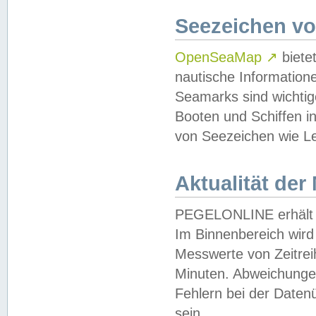
Seezeichen v
OpenSeaMap
↗
biete
nautische Information
Seamarks sind wichtig
Booten und Schiffen i
von Seezeichen wie Le
Aktualität der
PEGELONLINE erhält u
Im Binnenbereich wird 
Messwerte von Zeitreih
Minuten. Abweichungen
Fehlern bei der Daten
sein.