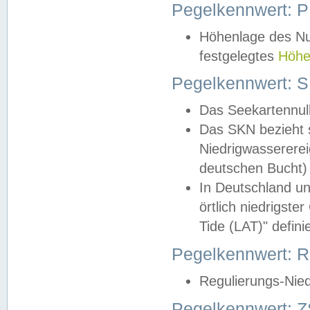
Pegelkennwert: 
Höhenlage des Nul
festgelegtes
Höhe
Pegelkennwert: 
Das Seekartennull
Das SKN bezieht s
Niedrigwassererei
deutschen Bucht) 
In Deutschland un
örtlich niedrigst
Tide (LAT)" definie
Pegelkennwert:
Regulierungs-Nie
Pegelkennwert: Z