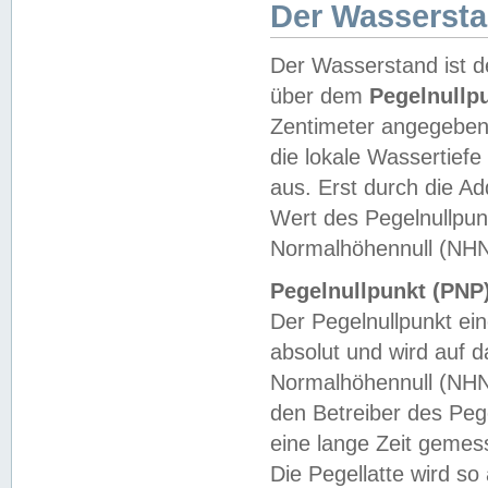
Der Wasserst
Der Wasserstand ist d
über dem
Pegelnullp
Zentimeter angegeben
die lokale Wassertie
aus. Erst durch die A
Wert des Pegelnullpun
Normalhöhennull (NHN
Pegelnullpunkt (PNP)
Der Pegelnullpunkt ei
absolut und wird auf
Normalhöhennull (NHN
den Betreiber des Pege
eine lange Zeit geme
Die Pegellatte wird s