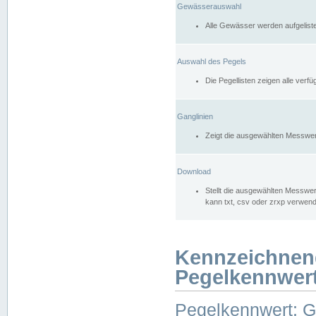
Gewässerauswahl
Alle Gewässer werden aufgelist
Auswahl des Pegels
Die Pegellisten zeigen alle ver
Ganglinien
Zeigt die ausgewählten Messwer
Download
Stellt die ausgewählten Messwer
kann txt, csv oder zrxp verwen
Kennzeichnen
Pegelkennwer
Pegelkennwert: 