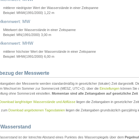
mittlerer niedrigster Wert der Wasserstände in einer Zeitspanne
Beispiel: MNW(1991/2000) 1,22 m
lkennwert: MW
Mittelwert der Wasserstände in einer Zeitspanne
Beispiel: MN(1991/2000) 3,00 m
elkennwert: MHW
mittlerer höchster Wert der Wasserstände in einer Zeitspanne
Beispiel: MHW(1991/2000) 6,00 m
tbezug der Messwerte
itangaben der Messwerte werden standardmäßig in gesetzlicher (lokaler) Zeit dargestellt. D
em Wechsel im Sommer zur Sommerzeit (MESZ, UTC+2). über die
Einstellungen
können Sie d
ellung ohne Sommerzeit einstellen.
Momentan sind alle Zeitangaben auf gesetzliche Zeit e
Download langfristiger Wasserstände und Abflüsse
liegen die Zeitangaben in gesetzlicher Zeit
n zum
Download angebotenen Tagesdateien
liegen die Zeitangaben grundsätzlich ganzjährig in
 Wasserstand
asserstand ist der lotrechte Abstand eines Punktes des Wasserspiegels über dem
Pegelnul