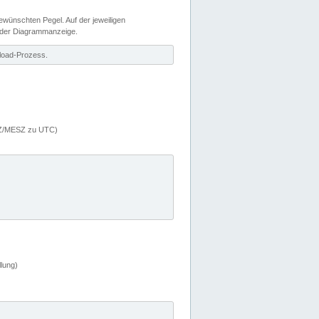
wünschten Pegel. Auf der jeweiligen
 der Diagrammanzeige.
load-Prozess.
MEZ/MESZ zu UTC)
lung)