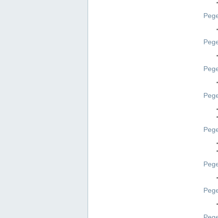
Pege
Pege
Peg
Pege
Pege
Pege
Pege
Peg