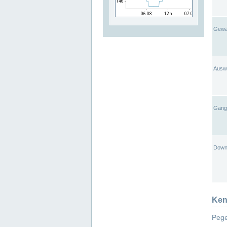
Gewä
Ausw
Gangl
Down
Ken
Pege