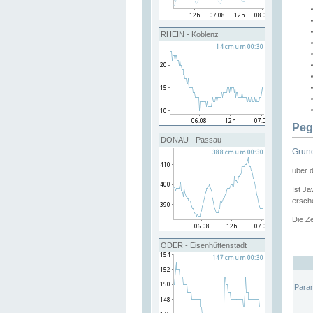
RHEIN - Koblenz
Peg
DONAU - Passau
Grund
über 
Ist Ja
ersche
Die Ze
ODER - Eisenhüttenstadt
Para