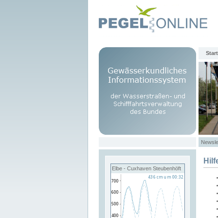
Start
Newsle
Hilf
Elbe - Cuxhaven Steubenhöft