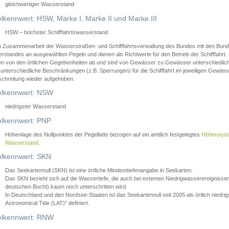
gleichwertiger Wasserstand
lkennwert: HSW, Marke I, Marke II und Marke III
HSW – höchster Schifffahrtswasserstand
in Zusammenarbeit der Wasserstraßen- und Schifffahrtsverwaltung des Bundes mit den Bund
standes an ausgewählten Pegeln und dienen als Richtwerte für den Betrieb der Schifffahrt. 
n von den örtlichen Gegebenheiten ab und sind von Gewässer zu Gewässer unterschiedlich
 unterschiedliche Beschränkungen (z.B. Sperrungen) für die Schifffahrt im jeweiligen Gewäss
schreitung wieder aufgehoben.
lkennwert: NSW
niedrigster Wasserstand
lkennwert: PNP
Höhenlage des Nullpunktes der Pegellatte bezogen auf ein amtlich festgelegtes
Höhensys
Wasserstand
.
lkennwert: SKN
Das Seekartennull (SKN) ist eine örtliche Mindesttiefenangabe in Seekarten.
Das SKN bezieht sich auf die Wassertiefe, die auch bei extemen Niedrigwasserereignissen
deutschen Bucht) kaum noch unterschritten wird.
In Deutschland und den Nordsee-Staaten ist das Seekartennull seit 2005 als örtlich nie
Astronomical Tide (LAT)" definiert.
lkennwert: RNW