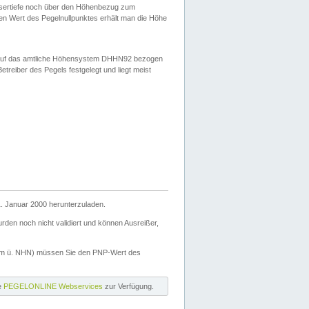
ssertiefe noch über den Höhenbezug zum
en Wert des Pegelnullpunktes erhält man die Höhe
d auf das amtliche Höhensystem DHHN92 bezogen
reiber des Pegels festgelegt und liegt meist
. Januar 2000 herunterzuladen.
den noch nicht validiert und können Ausreißer,
(m ü. NHN) müssen Sie den PNP-Wert des
ie
PEGELONLINE Webservices
zur Verfügung.