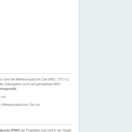
ies sind die Mitteleuropäische Zeit (MEZ, UTC+1)
ie Zeitangaben auch auf ganzjährige MEZ-
ingestellt.
 vor.
 Mitteleuropäischer Zeit vor.
lpunkt (PNP)
der Pegellatte und wird in der Regel