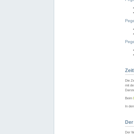
Pege
Peg
Zei
Die Ze
mit d
Darst
Beim
In de
Der
Der W