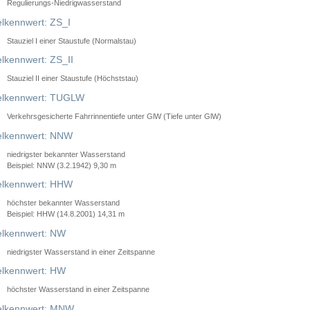
Regulierungs-Niedrigwasserstand
lkennwert: ZS_I
Stauziel I einer Staustufe (Normalstau)
lkennwert: ZS_II
Stauziel II einer Staustufe (Höchststau)
elkennwert: TUGLW
Verkehrsgesicherte Fahrrinnentiefe unter GlW (Tiefe unter GlW)
lkennwert: NNW
niedrigster bekannter Wasserstand
Beispiel: NNW (3.2.1942) 9,30 m
lkennwert: HHW
höchster bekannter Wasserstand
Beispiel: HHW (14.8.2001) 14,31 m
lkennwert: NW
niedrigster Wasserstand in einer Zeitspanne
lkennwert: HW
höchster Wasserstand in einer Zeitspanne
elkennwert: MNW