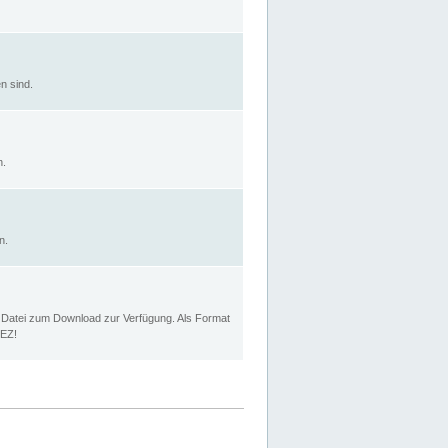
n sind.
n.
n.
p Datei zum Download zur Verfügung. Als Format
MEZ!