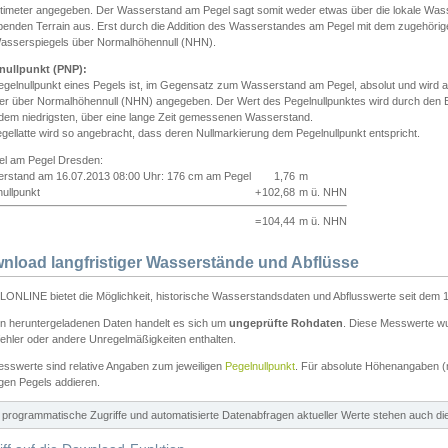
ntimeter angegeben. Der Wasserstand am Pegel sagt somit weder etwas über die lokale Wa
enden Terrain aus. Erst durch die Addition des Wasserstandes am Pegel mit dem zugehörig
asserspiegels über Normalhöhennull (NHN).
nullpunkt (PNP):
egelnullpunkt eines Pegels ist, im Gegensatz zum Wasserstand am Pegel, absolut und wir
ter über Normalhöhennull (NHN) angegeben. Der Wert des Pegelnullpunktes wird durch den Bet
 dem niedrigsten, über eine lange Zeit gemessenen Wasserstand.
gellatte wird so angebracht, dass deren Nullmarkierung dem Pegelnullpunkt entspricht.
iel am Pegel Dresden:
rstand am 16.07.2013 08:00 Uhr: 176 cm am Pegel
1,76
m
ullpunkt
+
102,68
m ü. NHN
=
104,44
m ü. NHN
nload langfristiger Wasserstände und Abflüsse
ONLINE bietet die Möglichkeit, historische Wasserstandsdaten und Abflusswerte seit dem 1
en heruntergeladenen Daten handelt es sich um
ungeprüfte Rohdaten
. Diese Messwerte wur
ehler oder andere Unregelmäßigkeiten enthalten.
esswerte sind relative Angaben zum jeweiligen
Pegelnullpunkt
. Für absolute Höhenangaben 
igen Pegels addieren.
ür programmatische Zugriffe und automatisierte Datenabfragen aktueller Werte stehen auch d