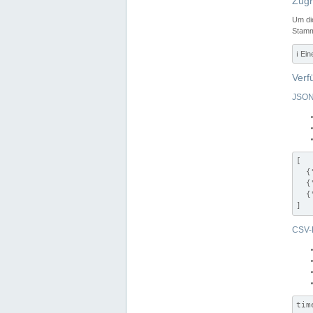
Zugr
Um di
Stamm
ℹ️ Ei
Verf
JSON
[

  {
  {
  {
]
CSV-
tim