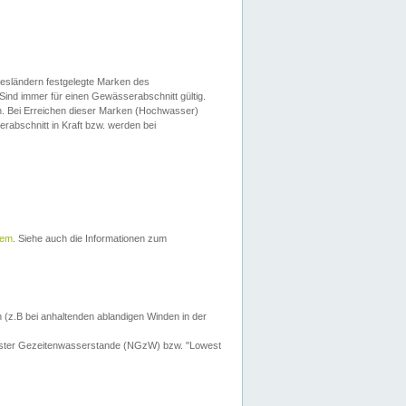
esländern festgelegte Marken des
Sind immer für einen Gewässerabschnitt gültig.
. Bei Erreichen dieser Marken (Hochwasser)
erabschnitt in Kraft bzw. werden bei
tem
. Siehe auch die Informationen zum
 (z.B bei anhaltenden ablandigen Winden in der
drigster Gezeitenwasserstande (NGzW) bzw. "Lowest