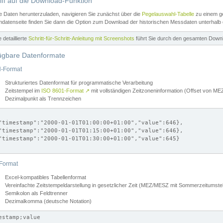
iff auf die Download-Funktion
e Daten herunterzuladen, navigieren Sie zunächst über die
Pegelauswahl-Tabelle
zu einem ge
datenseite finden Sie dann die Option zum Download der historischen Messdaten unterhalb
ne detaillierte
Schritt-für-Schritt-Anleitung mit Screenshots
führt Sie durch den gesamten Down
ügbare Datenformate
-Format
Strukturiertes Datenformat für programmatische Verarbeitung
Zeitstempel im
ISO 8601-Format
↗
mit vollständigen Zeitzoneninformation (Offset von 
Dezimalpunkt als Trennzeichen
"timestamp":"2000-01-01T01:00:00+01:00","value":646},

"timestamp":"2000-01-01T01:15:00+01:00","value":646},

"timestamp":"2000-01-01T01:30:00+01:00","value":645}

Format
Excel-kompatibles Tabellenformat
Vereinfachte Zeitstempeldarstellung in gesetzlicher Zeit (MEZ/MESZ mit Sommerzeitumstel
Semikolon als Feldtrenner
Dezimalkomma (deutsche Notation)
estamp;value
