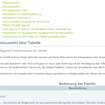
Höhensysteme
Einzugsgebiete
24h Regenradar DWD
Seezeichen von OpenSeaMap.org
Aktualität der Messwerte
Grenzwertüberschreitung der Messwerte
PEGELONLINE-Dienste
Open Source Projekt für die interaktive Online Visualisierung
Projektarbeit zur dynamischen Visualisierung von Messwerten
Generierung von QR-Codes für Pegelstammdatenseiten
elauswahl über Tabelle
legende Funktionsweise der Tabelle
die Tabelle können Pegel gefunden werden und deren Messwerte heruntergeladen oder visuali
vascript deaktiviert oder nicht verfügbar so muss jede Änderung mit der Bestätigung des "Filt
int nur bei deaktiviertem Javascript. Bei eingeschaltetem Javascript aktualisieren sich alle 
itstempel in den Dateien beim Download liegen ganzjährig in mitteleuropäischer Winterzeit vo
Bedienung der Tabelle:
Beschreibung
meter
Hier besteht die Möglichkeit, die auszuwertende Messgröße einzustellen. Bei einer Ände