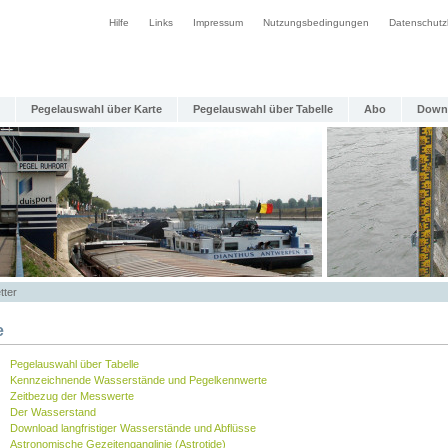
Hilfe
Links
Impressum
Nutzungsbedingungen
Datenschutz
Pegelauswahl über Karte
Pegelauswahl über Tabelle
Abo
Down
tter
e
Pegelauswahl über Tabelle
Kennzeichnende Wasserstände und Pegelkennwerte
Zeitbezug der Messwerte
Der Wasserstand
Download langfristiger Wasserstände und Abflüsse
Astronomische Gezeitenganglinie (Astrotide)