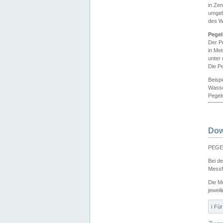
in Ze
umgeb
des W
Pegel
Der P
in Me
unter
Die Pe
Beisp
Wasse
Pegeln
Dow
PEGEL
Bei d
Messf
Die M
jeweil
ℹ️ F