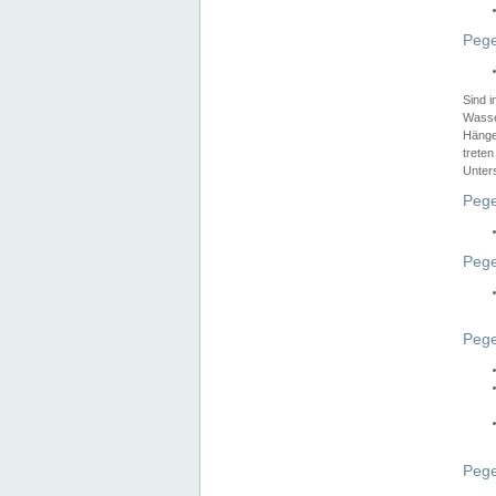
Pege
Sind 
Wasser
Hänge
treten
Unter
Pege
Pege
Pege
Pege