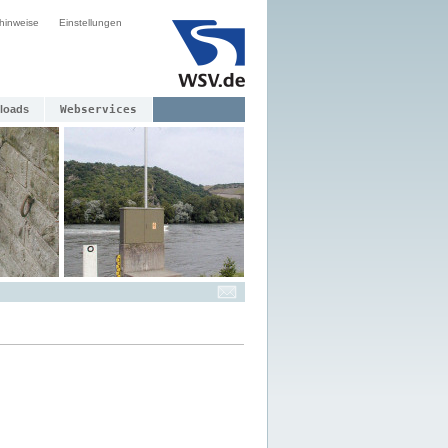
hinweise
Einstellungen
loads
Webservices