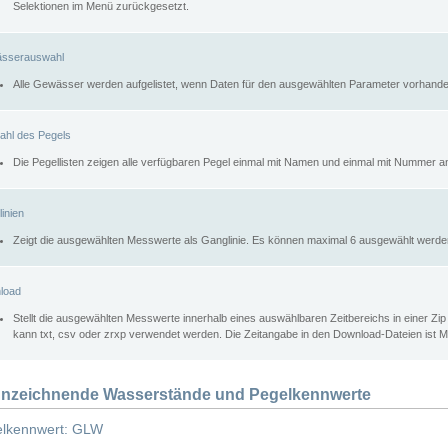
Selektionen im Menü zurückgesetzt.
sserauswahl
Alle Gewässer werden aufgelistet, wenn Daten für den ausgewählten Parameter vorhande
ahl des Pegels
Die Pegellisten zeigen alle verfügbaren Pegel einmal mit Namen und einmal mit Nummer a
inien
Zeigt die ausgewählten Messwerte als Ganglinie. Es können maximal 6 ausgewählt werde
load
Stellt die ausgewählten Messwerte innerhalb eines auswählbaren Zeitbereichs in einer Zi
kann txt, csv oder zrxp verwendet werden. Die Zeitangabe in den Download-Dateien ist 
nzeichnende Wasserstände und Pegelkennwerte
lkennwert: GLW