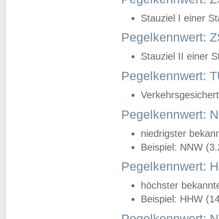
Stauziel I einer S
Pegelkennwert: Z
Stauziel II einer 
Pegelkennwert:
Verkehrsgesichert
Pegelkennwert:
niedrigster bekan
Beispiel: NNW (3
Pegelkennwert:
höchster bekannt
Beispiel: HHW (1
Pegelkennwert: 