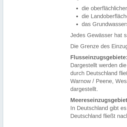
die oberflächlich
die Landoberfläc
das Grundwasser
Jedes Gewässer hat se
Die Grenze des Einzug
Flusseinzugsgebiete
Dargestellt werden die
durch Deutschland fli
Warnow / Peene, Weser
dargestellt.
Meereseinzugsgebiet
In Deutschland gibt 
Deutschland fließt n