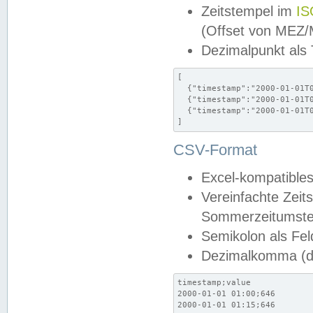
Zeitstempel im
IS
(Offset von MEZ
Dezimalpunkt als
[

  {"timestamp":"2000-01-01T0
  {"timestamp":"2000-01-01T0
  {"timestamp":"2000-01-01T0
]
CSV-Format
Excel-kompatibles
Vereinfachte Zeit
Sommerzeitumstel
Semikolon als Fel
Dezimalkomma (de
timestamp;value

2000-01-01 01:00;646

2000-01-01 01:15;646
