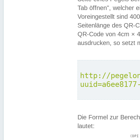
Tab öffnen", welcher 
Voreingestellt sind 4
Seitenlänge des QR-C
QR-Code von 4cm × 4c
ausdrucken, so setzt 
http://pegelo
uuid=a6ee8177
Die Formel zur Berech
lautet:
			(DPI × Druckkantenlänge in cm) ÷ 2,54 = Kantenlänge in Pixel
