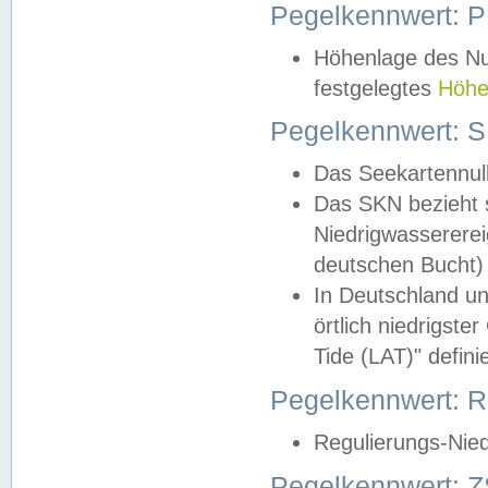
Pegelkennwert: 
Höhenlage des Nul
festgelegtes
Höhe
Pegelkennwert: 
Das Seekartennull
Das SKN bezieht s
Niedrigwassererei
deutschen Bucht) 
In Deutschland un
örtlich niedrigst
Tide (LAT)" definie
Pegelkennwert:
Regulierungs-Nie
Pegelkennwert: Z