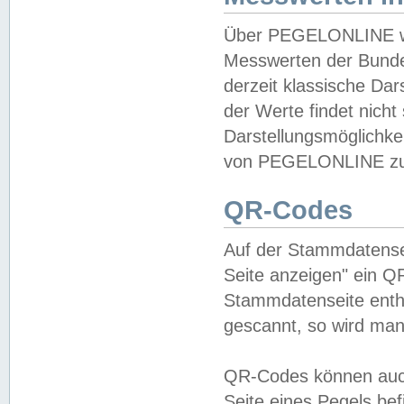
Über PEGELONLINE wer
Messwerten der Bundes
derzeit klassische Da
der Werte findet nicht 
Darstellungsmöglichkei
von PEGELONLINE zu 
QR-Codes
Auf der Stammdatensei
Seite anzeigen" ein Q
Stammdatenseite enthä
gescannt, so wird man
QR-Codes können auc
Seite eines Pegels be