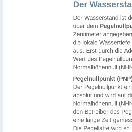
Der Wasserst
Der Wasserstand ist d
über dem
Pegelnullp
Zentimeter angegeben
die lokale Wassertie
aus. Erst durch die A
Wert des Pegelnullpun
Normalhöhennull (NHN
Pegelnullpunkt (PNP)
Der Pegelnullpunkt ei
absolut und wird auf
Normalhöhennull (NHN
den Betreiber des Pege
eine lange Zeit geme
Die Pegellatte wird s