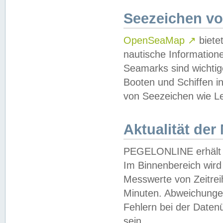
Seezeichen v
OpenSeaMap
↗
biete
nautische Information
Seamarks sind wichtig
Booten und Schiffen i
von Seezeichen wie Le
Aktualität der
PEGELONLINE erhält u
Im Binnenbereich wird 
Messwerte von Zeitreih
Minuten. Abweichungen
Fehlern bei der Daten
sein.