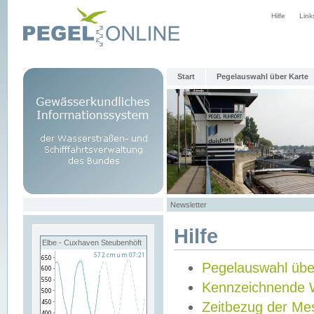
Hilfe
Link
Start
Pegelauswahl über Karte
Newsletter
Hilfe
Elbe - Cuxhaven Steubenhöft
Pegelauswahl übe
Kennzeichnende 
Zeitbezug der Me