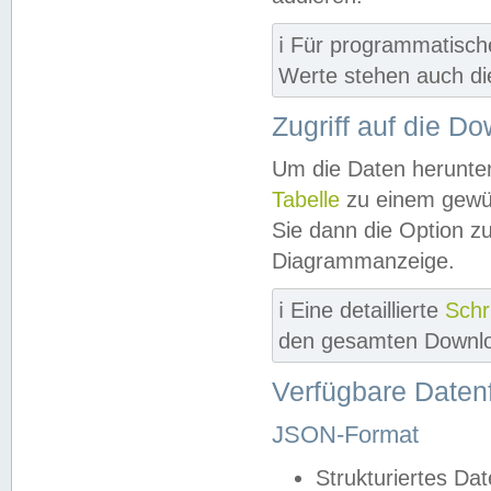
ℹ️ Für programmatisch
Werte stehen auch d
Zugriff auf die D
Um die Daten herunter
Tabelle
zu einem gewün
Sie dann die Option z
Diagrammanzeige.
ℹ️ Eine detaillierte
Schr
den gesamten Downlo
Verfügbare Daten
JSON-Format
Strukturiertes Da