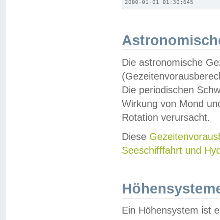
2000-01-01 01:30;645
Astronomische
Die astronomische Gez
(Gezeitenvorausberec
Die periodischen Schw
Wirkung von Mond und
Rotation verursacht.
Diese
Gezeitenvorau
Seeschifffahrt und Hy
Höhensystem
Ein Höhensystem ist e