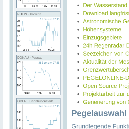
Der Wasserstand
Download langfris
RHEIN - Koblenz
Astronomische Gez
Höhensysteme
Einzugsgebiete
24h Regenradar
Seezeichen von 
DONAU - Passau
Aktualität der Me
Grenzwertübersch
PEGELONLINE-Di
Open Source Projek
Projektarbeit zur
Generierung von 
ODER - Eisenhüttenstadt
Pegelauswahl 
Grundlegende Funkti