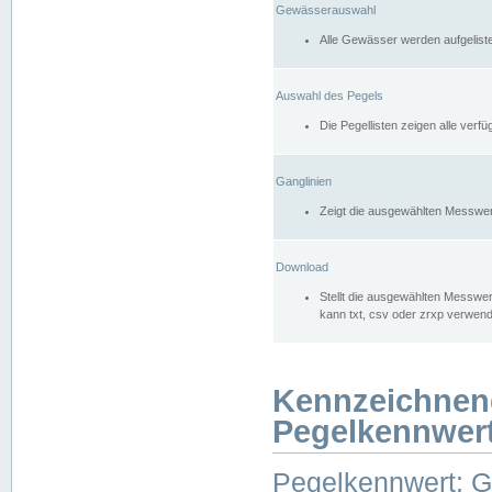
Gewässerauswahl
Alle Gewässer werden aufgelist
Auswahl des Pegels
Die Pegellisten zeigen alle ver
Ganglinien
Zeigt die ausgewählten Messwer
Download
Stellt die ausgewählten Messwer
kann txt, csv oder zrxp verwen
Kennzeichnen
Pegelkennwer
Pegelkennwert: 