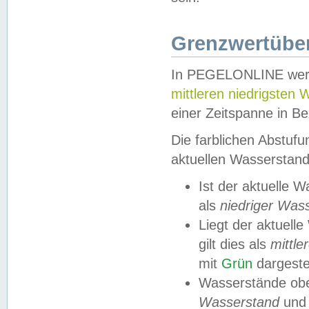
Grenzwertüber
In PEGELONLINE werde
mittleren niedrigsten
einer Zeitspanne in Be
Die farblichen Abstuf
aktuellen Wasserstand
Ist der aktuelle 
als
niedriger Was
Liegt der aktue
gilt dies als
mittle
mit
Grün
dargestel
Wasserstände obe
Wasserstand
und