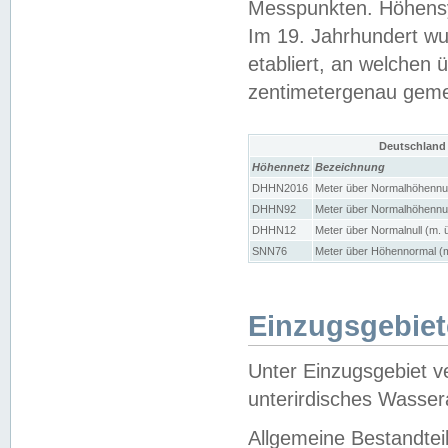
Messpunkten. Höhensy
Im 19. Jahrhundert wu
etabliert, an welchen 
zentimetergenau gem
Deutschland
Höhennetz
Bezeichnung
DHHN2016
Meter über Normalhöhennul
DHHN92
Meter über Normalhöhennul
DHHN12
Meter über Normalnull (m. 
SNN76
Meter über Höhennormal (m
Einzugsgebiet
Unter Einzugsgebiet v
unterirdisches Wasser
Allgemeine Bestandtei