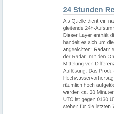
24 Stunden R
Als Quelle dient ein n
gleitende 24h-Aufsum
Dieser Layer enthält
handelt es sich um di
angeeichten“ Radarnie
der Radar- mit den O
Mittelung von Differe
Auflösung. Das Produk
Hochwasservorhersagez
räumlich hoch aufgelö
werden ca. 30 Minuten
UTC ist gegen 0130 UTC
stehen für die letzten