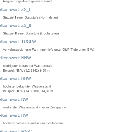
Regulierungs-Niedrigwasserstand
lkennwert: ZS_I
Stauziel I einer Staustufe (Normalstau)
lkennwert: ZS_II
Stauziel II einer Staustufe (Höchststau)
elkennwert: TUGLW
Verkehrsgesicherte Fahrrinnentiefe unter GlW (Tiefe unter GlW)
lkennwert: NNW
niedrigster bekannter Wasserstand
Beispiel: NNW (3.2.1942) 9,30 m
lkennwert: HHW
höchster bekannter Wasserstand
Beispiel: HHW (14.8.2001) 14,31 m
lkennwert: NW
niedrigster Wasserstand in einer Zeitspanne
lkennwert: HW
höchster Wasserstand in einer Zeitspanne
elkennwert: MNW