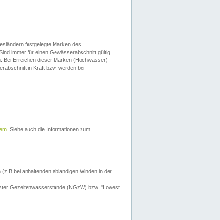
esländern festgelegte Marken des
Sind immer für einen Gewässerabschnitt gültig.
. Bei Erreichen dieser Marken (Hochwasser)
erabschnitt in Kraft bzw. werden bei
tem
. Siehe auch die Informationen zum
 (z.B bei anhaltenden ablandigen Winden in der
drigster Gezeitenwasserstande (NGzW) bzw. "Lowest