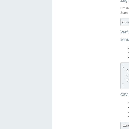
Zugr
Um di
Stamm
ℹ️ Ei
Verf
JSON
[

  {
  {
  {
]
CSV-
tim