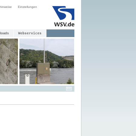
hinweise
Einstellungen
loads
Webservices