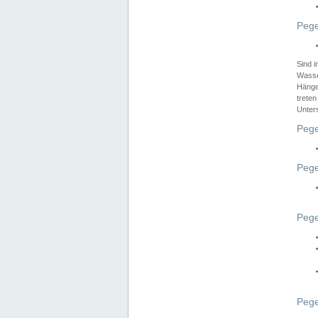
Pege
Sind 
Wasser
Hänge
treten
Unter
Pege
Pege
Pege
Pege