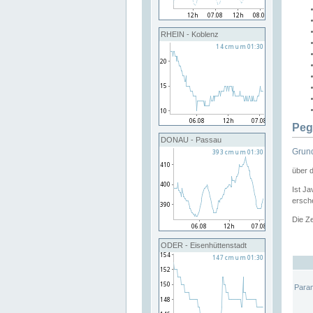
RHEIN - Koblenz
Peg
DONAU - Passau
Grund
über 
Ist Ja
ersche
Die Ze
ODER - Eisenhüttenstadt
Para