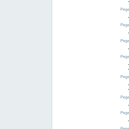
Pege
Pege
Peg
Pege
Pege
Pege
Pege
Peg