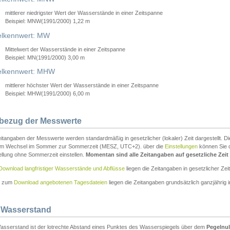
mittlerer niedrigster Wert der Wasserstände in einer Zeitspanne
Beispiel: MNW(1991/2000) 1,22 m
lkennwert: MW
Mittelwert der Wasserstände in einer Zeitspanne
Beispiel: MN(1991/2000) 3,00 m
elkennwert: MHW
mittlerer höchster Wert der Wasserstände in einer Zeitspanne
Beispiel: MHW(1991/2000) 6,00 m
tbezug der Messwerte
itangaben der Messwerte werden standardmäßig in gesetzlicher (lokaler) Zeit dargestellt. D
em Wechsel im Sommer zur Sommerzeit (MESZ, UTC+2). über die
Einstellungen
können Sie d
ellung ohne Sommerzeit einstellen.
Momentan sind alle Zeitangaben auf gesetzliche Zeit e
Download langfristiger Wasserstände und Abflüsse
liegen die Zeitangaben in gesetzlicher Zeit
n zum
Download angebotenen Tagesdateien
liegen die Zeitangaben grundsätzlich ganzjährig in
 Wasserstand
asserstand ist der lotrechte Abstand eines Punktes des Wasserspiegels über dem
Pegelnul