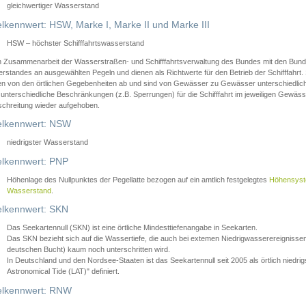
gleichwertiger Wasserstand
lkennwert: HSW, Marke I, Marke II und Marke III
HSW – höchster Schifffahrtswasserstand
in Zusammenarbeit der Wasserstraßen- und Schifffahrtsverwaltung des Bundes mit den Bund
standes an ausgewählten Pegeln und dienen als Richtwerte für den Betrieb der Schifffahrt. 
n von den örtlichen Gegebenheiten ab und sind von Gewässer zu Gewässer unterschiedlich
 unterschiedliche Beschränkungen (z.B. Sperrungen) für die Schifffahrt im jeweiligen Gewäss
schreitung wieder aufgehoben.
lkennwert: NSW
niedrigster Wasserstand
lkennwert: PNP
Höhenlage des Nullpunktes der Pegellatte bezogen auf ein amtlich festgelegtes
Höhensys
Wasserstand
.
lkennwert: SKN
Das Seekartennull (SKN) ist eine örtliche Mindesttiefenangabe in Seekarten.
Das SKN bezieht sich auf die Wassertiefe, die auch bei extemen Niedrigwasserereignissen
deutschen Bucht) kaum noch unterschritten wird.
In Deutschland und den Nordsee-Staaten ist das Seekartennull seit 2005 als örtlich nie
Astronomical Tide (LAT)" definiert.
lkennwert: RNW