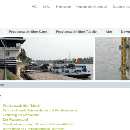
Hilfe
Links
Impressum
Nutzungsbedingungen
Datenschutz
Pegelauswahl über Karte
Pegelauswahl über Tabelle
Abo
Down
tter
e
Pegelauswahl über Tabelle
Kennzeichnende Wasserstände und Pegelkennwerte
Zeitbezug der Messwerte
Der Wasserstand
Download langfristiger Wasserstände und Abflüsse
Astronomische Gezeitenganglinie (Astrotide)