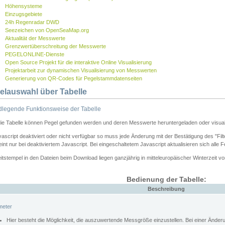
Höhensysteme
Einzugsgebiete
24h Regenradar DWD
Seezeichen von OpenSeaMap.org
Aktualität der Messwerte
Grenzwertüberschreitung der Messwerte
PEGELONLINE-Dienste
Open Source Projekt für die interaktive Online Visualisierung
Projektarbeit zur dynamischen Visualisierung von Messwerten
Generierung von QR-Codes für Pegelstammdatenseiten
elauswahl über Tabelle
legende Funktionsweise der Tabelle
die Tabelle können Pegel gefunden werden und deren Messwerte heruntergeladen oder visuali
vascript deaktiviert oder nicht verfügbar so muss jede Änderung mit der Bestätigung des "Filt
int nur bei deaktiviertem Javascript. Bei eingeschaltetem Javascript aktualisieren sich alle 
itstempel in den Dateien beim Download liegen ganzjährig in mitteleuropäischer Winterzeit vo
Bedienung der Tabelle:
Beschreibung
meter
Hier besteht die Möglichkeit, die auszuwertende Messgröße einzustellen. Bei einer Ände