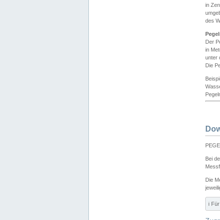
in Ze
umgeb
des W
Pegel
Der P
in Me
unter
Die Pe
Beisp
Wasse
Pegeln
Dow
PEGEL
Bei d
Messf
Die M
jeweil
ℹ️ F