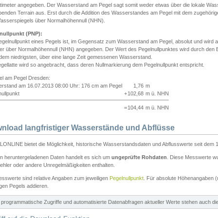
ntimeter angegeben. Der Wasserstand am Pegel sagt somit weder etwas über die lokale Wa
enden Terrain aus. Erst durch die Addition des Wasserstandes am Pegel mit dem zugehörig
asserspiegels über Normalhöhennull (NHN).
nullpunkt (PNP):
egelnullpunkt eines Pegels ist, im Gegensatz zum Wasserstand am Pegel, absolut und wir
ter über Normalhöhennull (NHN) angegeben. Der Wert des Pegelnullpunktes wird durch den Bet
 dem niedrigsten, über eine lange Zeit gemessenen Wasserstand.
gellatte wird so angebracht, dass deren Nullmarkierung dem Pegelnullpunkt entspricht.
iel am Pegel Dresden:
rstand am 16.07.2013 08:00 Uhr: 176 cm am Pegel
1,76
m
ullpunkt
+
102,68
m ü. NHN
=
104,44
m ü. NHN
nload langfristiger Wasserstände und Abflüsse
ONLINE bietet die Möglichkeit, historische Wasserstandsdaten und Abflusswerte seit dem 1
en heruntergeladenen Daten handelt es sich um
ungeprüfte Rohdaten
. Diese Messwerte wur
ehler oder andere Unregelmäßigkeiten enthalten.
esswerte sind relative Angaben zum jeweiligen
Pegelnullpunkt
. Für absolute Höhenangaben 
igen Pegels addieren.
ür programmatische Zugriffe und automatisierte Datenabfragen aktueller Werte stehen auch d