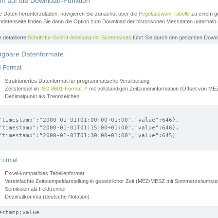
iff auf die Download-Funktion
e Daten herunterzuladen, navigieren Sie zunächst über die
Pegelauswahl-Tabelle
zu einem ge
datenseite finden Sie dann die Option zum Download der historischen Messdaten unterhalb
ne detaillierte
Schritt-für-Schritt-Anleitung mit Screenshots
führt Sie durch den gesamten Down
ügbare Datenformate
-Format
Strukturiertes Datenformat für programmatische Verarbeitung
Zeitstempel im
ISO 8601-Format
↗
mit vollständigen Zeitzoneninformation (Offset von 
Dezimalpunkt als Trennzeichen
"timestamp":"2000-01-01T01:00:00+01:00","value":646},

"timestamp":"2000-01-01T01:15:00+01:00","value":646},

"timestamp":"2000-01-01T01:30:00+01:00","value":645}

Format
Excel-kompatibles Tabellenformat
Vereinfachte Zeitstempeldarstellung in gesetzlicher Zeit (MEZ/MESZ mit Sommerzeitumstel
Semikolon als Feldtrenner
Dezimalkomma (deutsche Notation)
estamp;value
