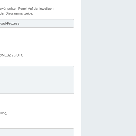
wünschten Pegel. Auf der jeweiligen
 der Diagrammanzeige.
load-Prozess.
MEZ/MESZ zu UTC)
lung)