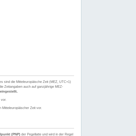
ies sind die Mitteleuropäische Zeit (MEZ, UTC+1)
ie Zeitangaben auch auf ganzjährige MEZ-
ingestellt.
 vor.
 Mitteleuropäischer Zeit vor.
lpunkt (PNP)
der Pegellatte und wird in der Regel