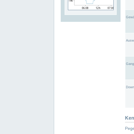
Gewä
Ausw
Gangl
Down
Ken
Pege