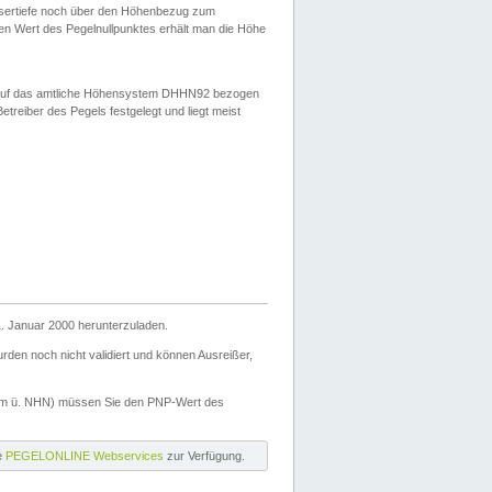
ssertiefe noch über den Höhenbezug zum
en Wert des Pegelnullpunktes erhält man die Höhe
d auf das amtliche Höhensystem DHHN92 bezogen
reiber des Pegels festgelegt und liegt meist
. Januar 2000 herunterzuladen.
den noch nicht validiert und können Ausreißer,
(m ü. NHN) müssen Sie den PNP-Wert des
ie
PEGELONLINE Webservices
zur Verfügung.