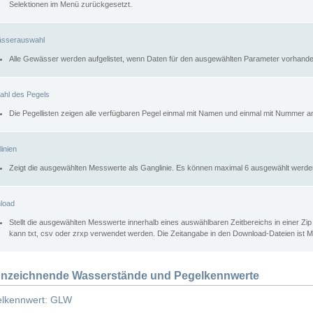
Selektionen im Menü zurückgesetzt.
sserauswahl
Alle Gewässer werden aufgelistet, wenn Daten für den ausgewählten Parameter vorhande
ahl des Pegels
Die Pegellisten zeigen alle verfügbaren Pegel einmal mit Namen und einmal mit Nummer a
inien
Zeigt die ausgewählten Messwerte als Ganglinie. Es können maximal 6 ausgewählt werde
load
Stellt die ausgewählten Messwerte innerhalb eines auswählbaren Zeitbereichs in einer Zi
kann txt, csv oder zrxp verwendet werden. Die Zeitangabe in den Download-Dateien ist 
nzeichnende Wasserstände und Pegelkennwerte
lkennwert: GLW