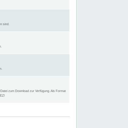
n sind.
n.
n.
p Datei zum Download zur Verfügung. Als Format
MEZ!