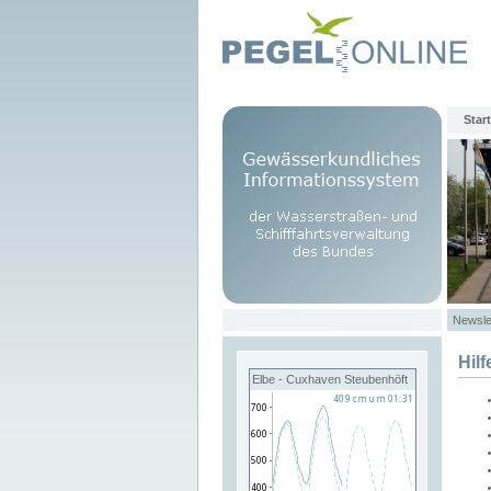
Start
Newsle
Hilf
Elbe - Cuxhaven Steubenhöft