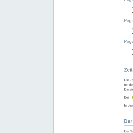
Pege
Peg
Zei
Die Ze
mit d
Darst
Beim
In de
Der
Der W