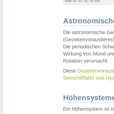
2000-01-01 01:30;645
Astronomische
Die astronomische Gez
(Gezeitenvorausberec
Die periodischen Schw
Wirkung von Mond und
Rotation verursacht.
Diese
Gezeitenvorau
Seeschifffahrt und Hy
Höhensystem
Ein Höhensystem ist e