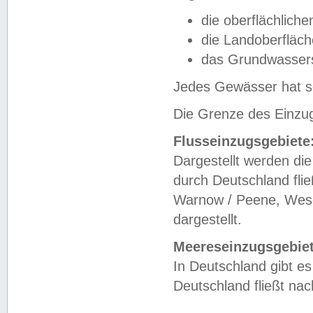
die oberflächlich
die Landoberfläc
das Grundwasser
Jedes Gewässer hat se
Die Grenze des Einzug
Flusseinzugsgebiete
Dargestellt werden die
durch Deutschland fli
Warnow / Peene, Weser
dargestellt.
Meereseinzugsgebiet
In Deutschland gibt 
Deutschland fließt n