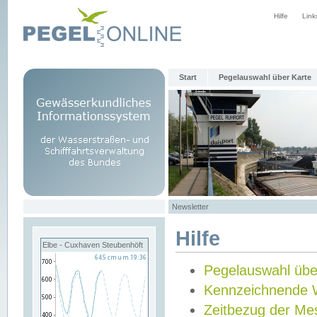
Hilfe
Link
Start
Pegelauswahl über Karte
Newsletter
Hilfe
Elbe - Cuxhaven Steubenhöft
Pegelauswahl übe
Kennzeichnende 
Zeitbezug der Me