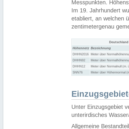
Messpunkten. Höhensy
Im 19. Jahrhundert wu
etabliert, an welchen 
zentimetergenau gem
Deutschland
Höhennetz
Bezeichnung
DHHN2016
Meter über Normalhöhennul
DHHN92
Meter über Normalhöhennul
DHHN12
Meter über Normalnull (m. 
SNN76
Meter über Höhennormal (m
Einzugsgebiet
Unter Einzugsgebiet v
unterirdisches Wasser
Allgemeine Bestandtei