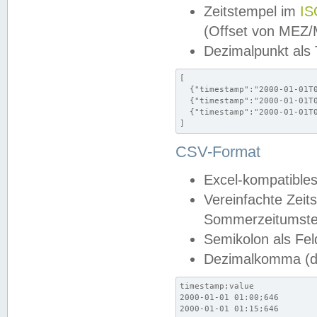
Zeitstempel im
IS
(Offset von MEZ
Dezimalpunkt als
[

  {"timestamp":"2000-01-01T0
  {"timestamp":"2000-01-01T0
  {"timestamp":"2000-01-01T0
]
CSV-Format
Excel-kompatibles
Vereinfachte Zeit
Sommerzeitumstel
Semikolon als Fel
Dezimalkomma (de
timestamp;value

2000-01-01 01:00;646

2000-01-01 01:15;646
