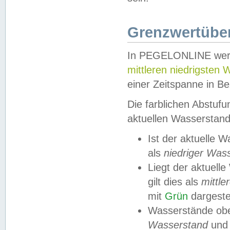
Grenzwertüber
In PEGELONLINE werde
mittleren niedrigsten
einer Zeitspanne in Be
Die farblichen Abstuf
aktuellen Wasserstand
Ist der aktuelle 
als
niedriger Was
Liegt der aktue
gilt dies als
mittle
mit
Grün
dargestel
Wasserstände obe
Wasserstand
und