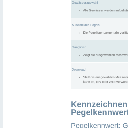
Gewässerauswahl
Alle Gewässer werden aufgelist
Auswahl des Pegels
Die Pegellisten zeigen alle ver
Ganglinien
Zeigt die ausgewählten Messwer
Download
Stellt die ausgewählten Messwer
kann txt, csv oder zrxp verwen
Kennzeichnen
Pegelkennwer
Pegelkennwert: 