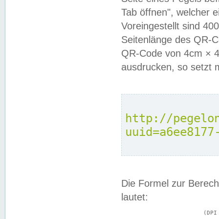
Tab öffnen", welcher 
Voreingestellt sind 4
Seitenlänge des QR-C
QR-Code von 4cm × 4c
ausdrucken, so setzt 
http://pegelo
uuid=a6ee8177
Die Formel zur Berech
lautet:
			(DPI × Druckkantenlänge in cm) ÷ 2,54 = Kantenlänge in Pixel
