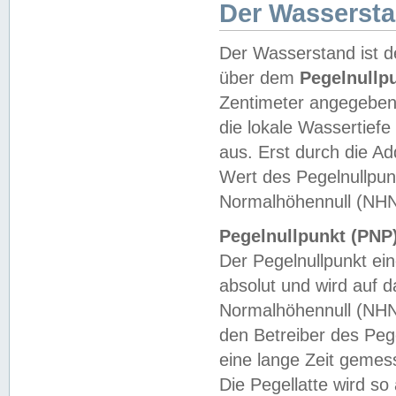
Der Wasserst
Der Wasserstand ist d
über dem
Pegelnullp
Zentimeter angegeben
die lokale Wassertie
aus. Erst durch die A
Wert des Pegelnullpun
Normalhöhennull (NHN
Pegelnullpunkt (PNP)
Der Pegelnullpunkt ei
absolut und wird auf
Normalhöhennull (NHN
den Betreiber des Pege
eine lange Zeit geme
Die Pegellatte wird s