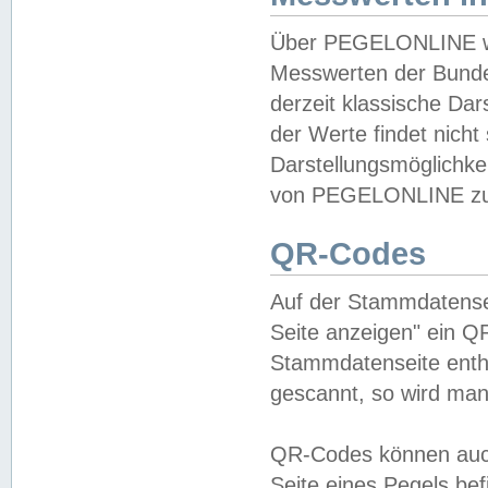
Über PEGELONLINE wer
Messwerten der Bundes
derzeit klassische Da
der Werte findet nicht 
Darstellungsmöglichkei
von PEGELONLINE zu 
QR-Codes
Auf der Stammdatensei
Seite anzeigen" ein Q
Stammdatenseite enthä
gescannt, so wird man
QR-Codes können auc
Seite eines Pegels be