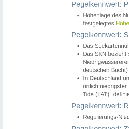
Pegelkennwert: 
Höhenlage des Nul
festgelegtes
Höhe
Pegelkennwert: 
Das Seekartennull
Das SKN bezieht s
Niedrigwassererei
deutschen Bucht) 
In Deutschland un
örtlich niedrigst
Tide (LAT)" definie
Pegelkennwert:
Regulierungs-Nie
Pegelkennwert: Z