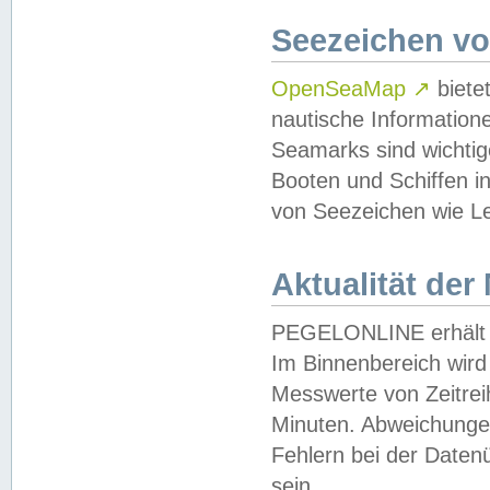
Seezeichen v
OpenSeaMap
↗
biete
nautische Information
Seamarks sind wichtig
Booten und Schiffen i
von Seezeichen wie Le
Aktualität der
PEGELONLINE erhält u
Im Binnenbereich wird 
Messwerte von Zeitreih
Minuten. Abweichungen
Fehlern bei der Daten
sein.