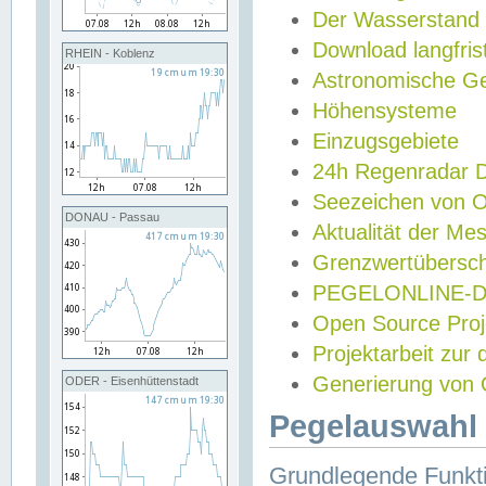
Der Wasserstand
Download langfris
RHEIN - Koblenz
Astronomische Gez
Höhensysteme
Einzugsgebiete
24h Regenradar
Seezeichen von 
DONAU - Passau
Aktualität der Me
Grenzwertübersch
PEGELONLINE-Di
Open Source Projek
Projektarbeit zur
Generierung von 
ODER - Eisenhüttenstadt
Pegelauswahl 
Grundlegende Funkti