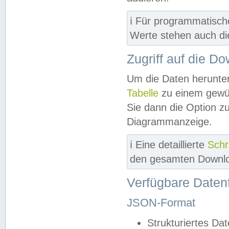
ℹ️ Für programmatisch
Werte stehen auch d
Zugriff auf die D
Um die Daten herunter
Tabelle
zu einem gewün
Sie dann die Option z
Diagrammanzeige.
ℹ️ Eine detaillierte
Schr
den gesamten Downlo
Verfügbare Daten
JSON-Format
Strukturiertes Da