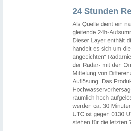
24 Stunden R
Als Quelle dient ein n
gleitende 24h-Aufsum
Dieser Layer enthält
handelt es sich um di
angeeichten“ Radarnie
der Radar- mit den O
Mittelung von Differe
Auflösung. Das Produk
Hochwasservorhersagez
räumlich hoch aufgelö
werden ca. 30 Minuten
UTC ist gegen 0130 UTC
stehen für die letzten