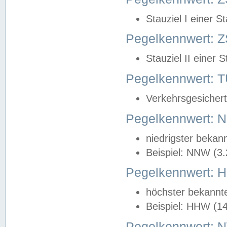
Stauziel I einer S
Pegelkennwert: Z
Stauziel II einer 
Pegelkennwert:
Verkehrsgesichert
Pegelkennwert:
niedrigster bekan
Beispiel: NNW (3
Pegelkennwert:
höchster bekannt
Beispiel: HHW (1
Pegelkennwert: 