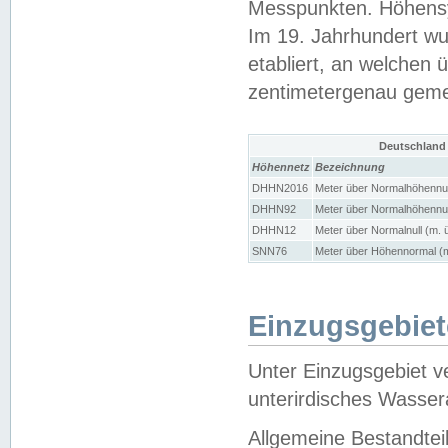
Messpunkten. Höhensy
Im 19. Jahrhundert wu
etabliert, an welchen 
zentimetergenau gem
Deutschland
Höhennetz
Bezeichnung
DHHN2016
Meter über Normalhöhennul
DHHN92
Meter über Normalhöhennul
DHHN12
Meter über Normalnull (m. 
SNN76
Meter über Höhennormal (m
Einzugsgebiet
Unter Einzugsgebiet v
unterirdisches Wasser
Allgemeine Bestandtei