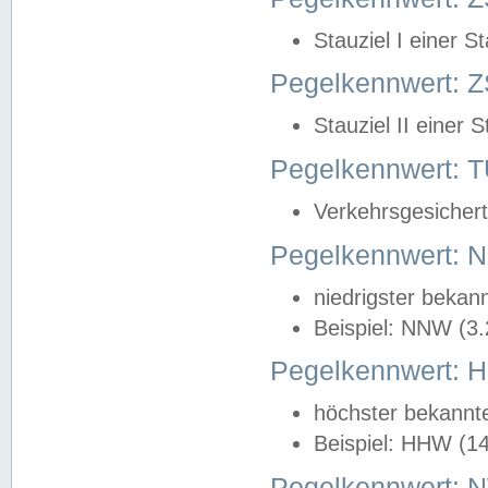
Stauziel I einer S
Pegelkennwert: Z
Stauziel II einer 
Pegelkennwert:
Verkehrsgesichert
Pegelkennwert:
niedrigster bekan
Beispiel: NNW (3
Pegelkennwert:
höchster bekannt
Beispiel: HHW (1
Pegelkennwert: 