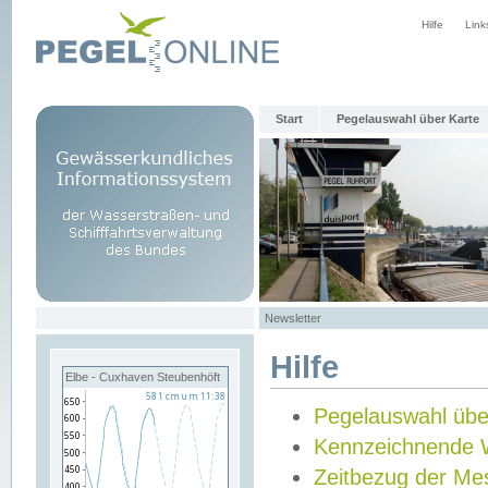
Hilfe
Link
Start
Pegelauswahl über Karte
Newsletter
Hilfe
Elbe - Cuxhaven Steubenhöft
Pegelauswahl übe
Kennzeichnende 
Zeitbezug der Me