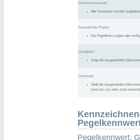
Gewässerauswahl
Alle Gewässer werden aufgelist
Auswahl des Pegels
Die Pegellisten zeigen alle ver
Ganglinien
Zeigt die ausgewählten Messwer
Download
Stellt die ausgewählten Messwer
kann txt, csv oder zrxp verwen
Kennzeichnen
Pegelkennwer
Pegelkennwert: 