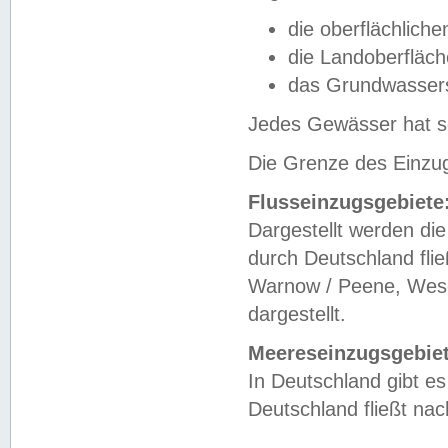
die oberflächlich
die Landoberfläc
das Grundwasser
Jedes Gewässer hat se
Die Grenze des Einzug
Flusseinzugsgebiete
Dargestellt werden die
durch Deutschland fli
Warnow / Peene, Weser
dargestellt.
Meereseinzugsgebiet
In Deutschland gibt 
Deutschland fließt n