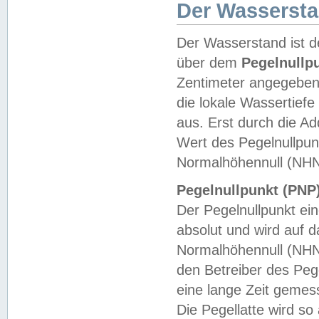
Der Wasserst
Der Wasserstand ist d
über dem
Pegelnullp
Zentimeter angegeben
die lokale Wassertie
aus. Erst durch die A
Wert des Pegelnullpun
Normalhöhennull (NHN
Pegelnullpunkt (PNP)
Der Pegelnullpunkt ei
absolut und wird auf
Normalhöhennull (NHN
den Betreiber des Pege
eine lange Zeit geme
Die Pegellatte wird s