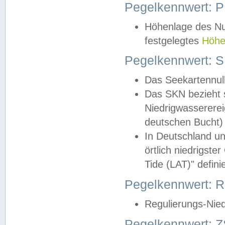
Pegelkennwert: 
Höhenlage des Nul
festgelegtes
Höhe
Pegelkennwert: 
Das Seekartennull
Das SKN bezieht s
Niedrigwassererei
deutschen Bucht) 
In Deutschland un
örtlich niedrigst
Tide (LAT)" definie
Pegelkennwert:
Regulierungs-Nie
Pegelkennwert: Z