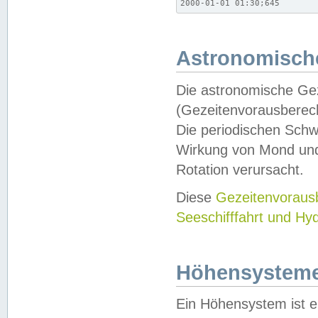
2000-01-01 01:30;645
Astronomische
Die astronomische Gez
(Gezeitenvorausberec
Die periodischen Schw
Wirkung von Mond und
Rotation verursacht.
Diese
Gezeitenvorau
Seeschifffahrt und Hy
Höhensystem
Ein Höhensystem ist e