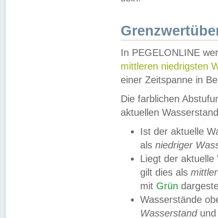
Grenzwertüber
In PEGELONLINE werde
mittleren niedrigsten
einer Zeitspanne in Be
Die farblichen Abstuf
aktuellen Wasserstand
Ist der aktuelle 
als
niedriger Was
Liegt der aktue
gilt dies als
mittle
mit
Grün
dargestel
Wasserstände obe
Wasserstand
und