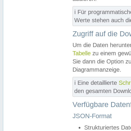
ℹ️ Für programmatisch
Werte stehen auch d
Zugriff auf die D
Um die Daten herunter
Tabelle
zu einem gewün
Sie dann die Option z
Diagrammanzeige.
ℹ️ Eine detaillierte
Schr
den gesamten Downlo
Verfügbare Daten
JSON-Format
Strukturiertes Da