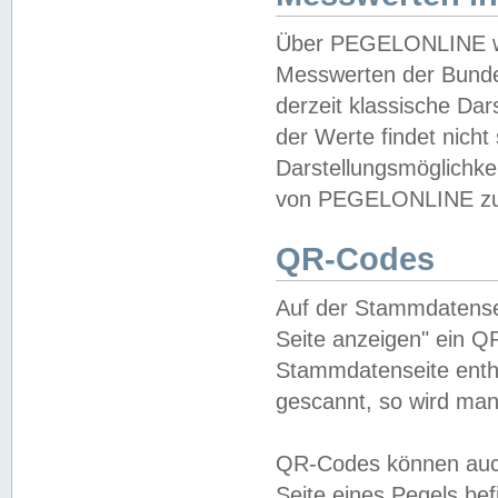
Über PEGELONLINE wer
Messwerten der Bundes
derzeit klassische Da
der Werte findet nicht 
Darstellungsmöglichkei
von PEGELONLINE zu 
QR-Codes
Auf der Stammdatensei
Seite anzeigen" ein Q
Stammdatenseite enthä
gescannt, so wird man
QR-Codes können auc
Seite eines Pegels be