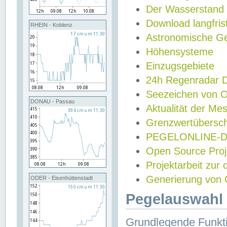
Der Wasserstand
Download langfris
RHEIN - Koblenz
Astronomische Gez
Höhensysteme
Einzugsgebiete
24h Regenradar
Seezeichen von 
DONAU - Passau
Aktualität der Me
Grenzwertübersch
PEGELONLINE-Di
Open Source Projek
Projektarbeit zur
Generierung von 
ODER - Eisenhüttenstadt
Pegelauswahl 
Grundlegende Funkti