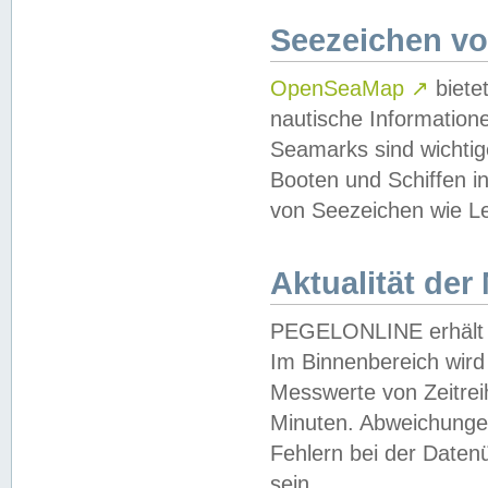
Seezeichen v
OpenSeaMap
↗
biete
nautische Information
Seamarks sind wichtig
Booten und Schiffen i
von Seezeichen wie Le
Aktualität der
PEGELONLINE erhält u
Im Binnenbereich wird 
Messwerte von Zeitreih
Minuten. Abweichungen
Fehlern bei der Daten
sein.