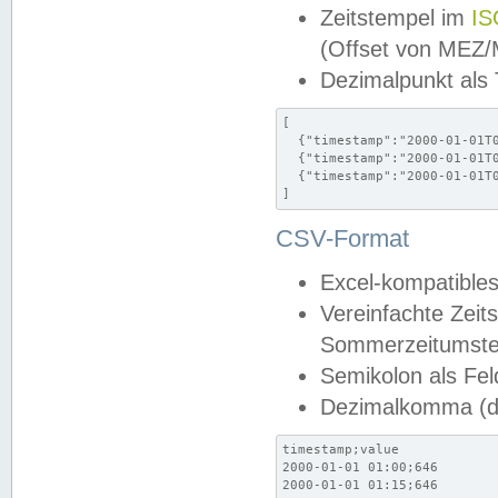
Zeitstempel im
IS
(Offset von MEZ
Dezimalpunkt als
[

  {"timestamp":"2000-01-01T0
  {"timestamp":"2000-01-01T0
  {"timestamp":"2000-01-01T0
]
CSV-Format
Excel-kompatibles
Vereinfachte Zeit
Sommerzeitumstel
Semikolon als Fel
Dezimalkomma (de
timestamp;value

2000-01-01 01:00;646

2000-01-01 01:15;646
