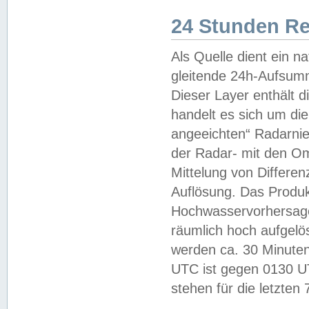
24 Stunden R
Als Quelle dient ein n
gleitende 24h-Aufsum
Dieser Layer enthält
handelt es sich um di
angeeichten“ Radarnie
der Radar- mit den O
Mittelung von Differe
Auflösung. Das Produk
Hochwasservorhersagez
räumlich hoch aufgelö
werden ca. 30 Minuten
UTC ist gegen 0130 UTC
stehen für die letzten