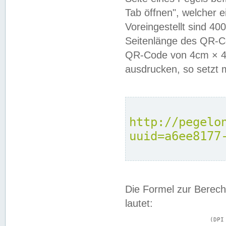
Tab öffnen", welcher 
Voreingestellt sind 4
Seitenlänge des QR-C
QR-Code von 4cm × 4c
ausdrucken, so setzt 
http://pegelo
uuid=a6ee8177
Die Formel zur Berech
lautet:
			(DPI × Druckkantenlänge in cm) ÷ 2,54 = Kantenlänge in Pixel
