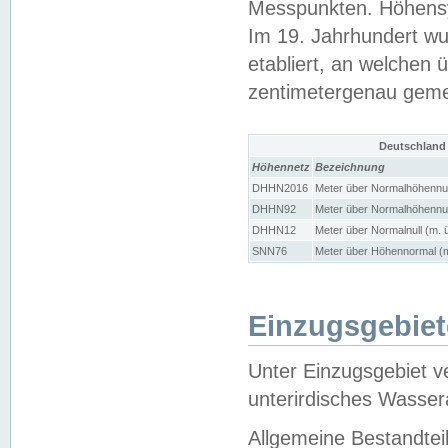
Messpunkten. Höhensy
Im 19. Jahrhundert wu
etabliert, an welchen 
zentimetergenau gem
Deutschland
Höhennetz
Bezeichnung
DHHN2016
Meter über Normalhöhennul
DHHN92
Meter über Normalhöhennul
DHHN12
Meter über Normalnull (m. 
SNN76
Meter über Höhennormal (m
Einzugsgebiet
Unter Einzugsgebiet v
unterirdisches Wasser
Allgemeine Bestandtei