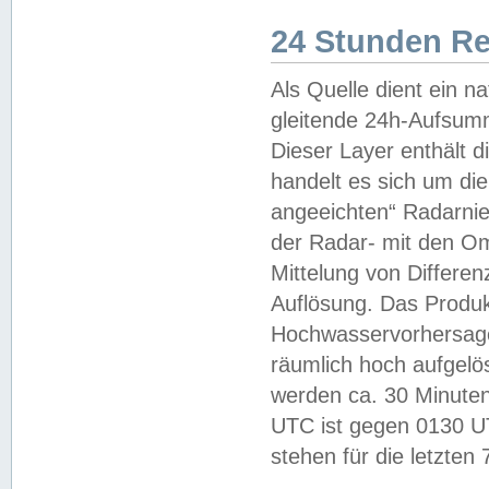
24 Stunden R
Als Quelle dient ein n
gleitende 24h-Aufsum
Dieser Layer enthält
handelt es sich um di
angeeichten“ Radarnie
der Radar- mit den O
Mittelung von Differe
Auflösung. Das Produk
Hochwasservorhersagez
räumlich hoch aufgelö
werden ca. 30 Minuten
UTC ist gegen 0130 UTC
stehen für die letzten