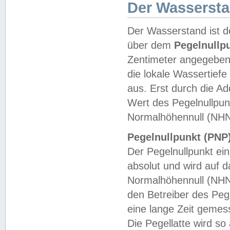
Der Wasserst
Der Wasserstand ist d
über dem
Pegelnullp
Zentimeter angegeben
die lokale Wassertie
aus. Erst durch die A
Wert des Pegelnullpun
Normalhöhennull (NHN
Pegelnullpunkt (PNP)
Der Pegelnullpunkt ei
absolut und wird auf
Normalhöhennull (NHN
den Betreiber des Pege
eine lange Zeit geme
Die Pegellatte wird s