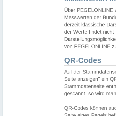
Über PEGELONLINE wer
Messwerten der Bundes
derzeit klassische Da
der Werte findet nicht 
Darstellungsmöglichkei
von PEGELONLINE zu 
QR-Codes
Auf der Stammdatensei
Seite anzeigen" ein Q
Stammdatenseite enthä
gescannt, so wird man
QR-Codes können auc
Seite eines Pegels be