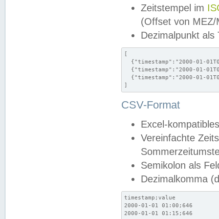
Zeitstempel im
IS
(Offset von MEZ
Dezimalpunkt als
[

  {"timestamp":"2000-01-01T0
  {"timestamp":"2000-01-01T0
  {"timestamp":"2000-01-01T0
]
CSV-Format
Excel-kompatibles
Vereinfachte Zeit
Sommerzeitumstel
Semikolon als Fel
Dezimalkomma (de
timestamp;value

2000-01-01 01:00;646

2000-01-01 01:15;646
