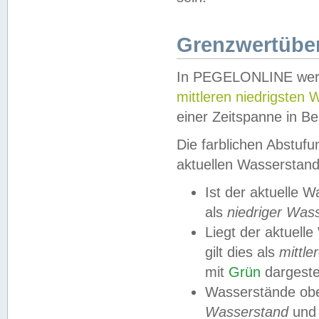
Grenzwertüber
In PEGELONLINE werde
mittleren niedrigsten
einer Zeitspanne in Be
Die farblichen Abstuf
aktuellen Wasserstand
Ist der aktuelle 
als
niedriger Was
Liegt der aktue
gilt dies als
mittle
mit
Grün
dargestel
Wasserstände obe
Wasserstand
und