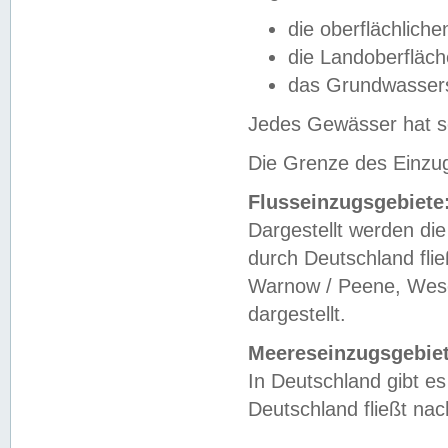
die oberflächlich
die Landoberfläc
das Grundwasser
Jedes Gewässer hat se
Die Grenze des Einzug
Flusseinzugsgebiete
Dargestellt werden die
durch Deutschland fli
Warnow / Peene, Weser
dargestellt.
Meereseinzugsgebiet
In Deutschland gibt 
Deutschland fließt n