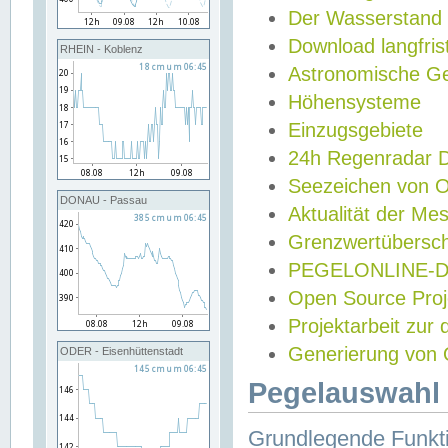
Der Wasserstand
Download langfris
RHEIN - Koblenz
Astronomische Gez
Höhensysteme
Einzugsgebiete
24h Regenradar
Seezeichen von 
DONAU - Passau
Aktualität der Me
Grenzwertübersch
PEGELONLINE-Di
Open Source Projek
Projektarbeit zur
Generierung von 
ODER - Eisenhüttenstadt
Pegelauswahl 
Grundlegende Funkti