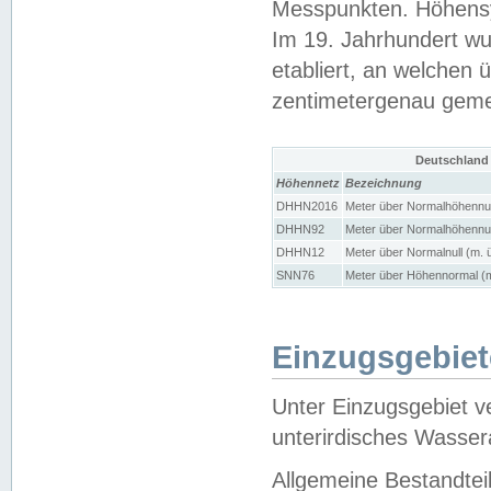
Messpunkten. Höhensy
Im 19. Jahrhundert wu
etabliert, an welchen 
zentimetergenau gem
Deutschland
Höhennetz
Bezeichnung
DHHN2016
Meter über Normalhöhennul
DHHN92
Meter über Normalhöhennul
DHHN12
Meter über Normalnull (m. 
SNN76
Meter über Höhennormal (m
Einzugsgebiet
Unter Einzugsgebiet v
unterirdisches Wasser
Allgemeine Bestandtei