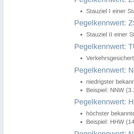
Stauziel I einer S
Pegelkennwert: Z
Stauziel II einer 
Pegelkennwert:
Verkehrsgesichert
Pegelkennwert:
niedrigster bekan
Beispiel: NNW (3
Pegelkennwert:
höchster bekannt
Beispiel: HHW (1
Pegelkennwert: 