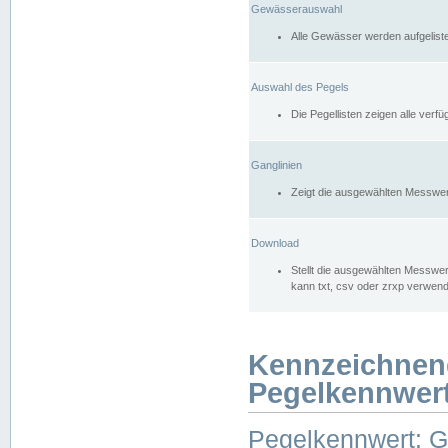
Gewässerauswahl
Alle Gewässer werden aufgelist
Auswahl des Pegels
Die Pegellisten zeigen alle ver
Ganglinien
Zeigt die ausgewählten Messwer
Download
Stellt die ausgewählten Messwer
kann txt, csv oder zrxp verwen
Kennzeichnen
Pegelkennwer
Pegelkennwert: 