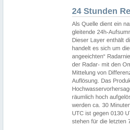
24 Stunden R
Als Quelle dient ein n
gleitende 24h-Aufsum
Dieser Layer enthält
handelt es sich um di
angeeichten“ Radarnie
der Radar- mit den O
Mittelung von Differe
Auflösung. Das Produk
Hochwasservorhersagez
räumlich hoch aufgelö
werden ca. 30 Minuten
UTC ist gegen 0130 UTC
stehen für die letzten