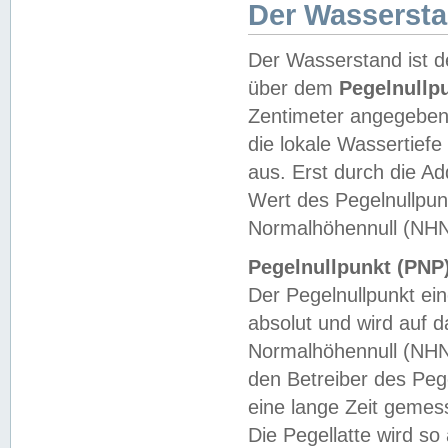
Der Wasserst
Der Wasserstand ist d
über dem
Pegelnullp
Zentimeter angegeben
die lokale Wassertie
aus. Erst durch die A
Wert des Pegelnullpun
Normalhöhennull (NHN
Pegelnullpunkt (PNP)
Der Pegelnullpunkt ei
absolut und wird auf
Normalhöhennull (NHN
den Betreiber des Pege
eine lange Zeit geme
Die Pegellatte wird s