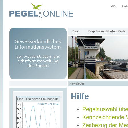
Hilfe
Link
Start
Pegelauswahl über Karte
Newsletter
Hilfe
Elbe - Cuxhaven Steubenhöft
Pegelauswahl übe
Kennzeichnende 
Zeitbezug der Me