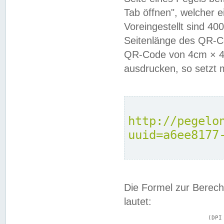
Tab öffnen", welcher 
Voreingestellt sind 4
Seitenlänge des QR-C
QR-Code von 4cm × 4c
ausdrucken, so setzt 
http://pegelo
uuid=a6ee8177
Die Formel zur Berech
lautet:
			(DPI × Druckkantenlänge in cm) ÷ 2,54 = Kantenlänge in Pixel
