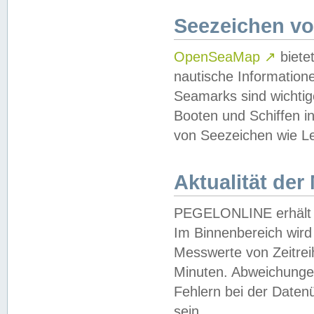
Seezeichen v
OpenSeaMap
↗
biete
nautische Information
Seamarks sind wichtig
Booten und Schiffen i
von Seezeichen wie Le
Aktualität der
PEGELONLINE erhält u
Im Binnenbereich wird 
Messwerte von Zeitreih
Minuten. Abweichungen
Fehlern bei der Daten
sein.