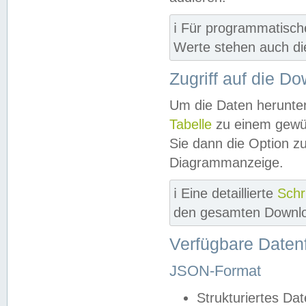
ℹ️ Für programmatisch
Werte stehen auch d
Zugriff auf die D
Um die Daten herunter
Tabelle
zu einem gewün
Sie dann die Option z
Diagrammanzeige.
ℹ️ Eine detaillierte
Schr
den gesamten Downlo
Verfügbare Daten
JSON-Format
Strukturiertes Da