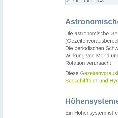
2000-01-01 01:30;645
Astronomische
Die astronomische Gez
(Gezeitenvorausberec
Die periodischen Schw
Wirkung von Mond und
Rotation verursacht.
Diese
Gezeitenvorau
Seeschifffahrt und Hy
Höhensystem
Ein Höhensystem ist e