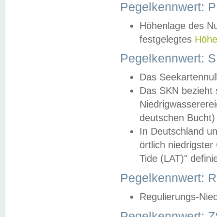
Pegelkennwert: 
Höhenlage des Nul
festgelegtes
Höhe
Pegelkennwert: 
Das Seekartennull
Das SKN bezieht s
Niedrigwassererei
deutschen Bucht) 
In Deutschland un
örtlich niedrigst
Tide (LAT)" definie
Pegelkennwert:
Regulierungs-Nie
Pegelkennwert: Z