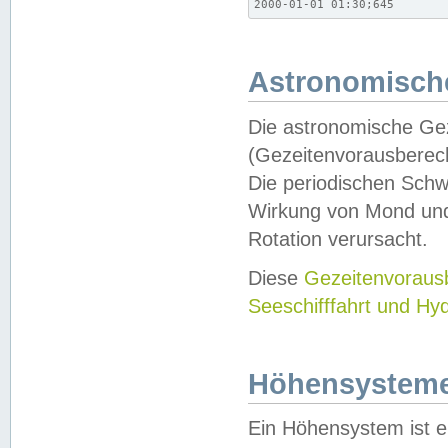
2000-01-01 01:30;645
Astronomische
Die astronomische Gez
(Gezeitenvorausberec
Die periodischen Schw
Wirkung von Mond und
Rotation verursacht.
Diese
Gezeitenvorau
Seeschifffahrt und Hy
Höhensystem
Ein Höhensystem ist e