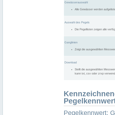
Gewässerauswahl
Alle Gewässer werden aufgelist
Auswahl des Pegels
Die Pegellisten zeigen alle ver
Ganglinien
Zeigt die ausgewählten Messwer
Download
Stellt die ausgewählten Messwer
kann txt, csv oder zrxp verwen
Kennzeichnen
Pegelkennwer
Pegelkennwert: 