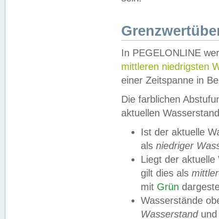
Grenzwertüber
In PEGELONLINE werde
mittleren niedrigsten
einer Zeitspanne in Be
Die farblichen Abstuf
aktuellen Wasserstand
Ist der aktuelle 
als
niedriger Was
Liegt der aktue
gilt dies als
mittle
mit
Grün
dargestel
Wasserstände obe
Wasserstand
und