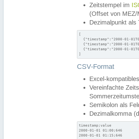
Zeitstempel im
IS
(Offset von MEZ
Dezimalpunkt als
[

  {"timestamp":"2000-01-01T0
  {"timestamp":"2000-01-01T0
  {"timestamp":"2000-01-01T0
]
CSV-Format
Excel-kompatibles
Vereinfachte Zeit
Sommerzeitumstel
Semikolon als Fel
Dezimalkomma (de
timestamp;value

2000-01-01 01:00;646

2000-01-01 01:15;646
