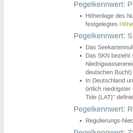
Pegelkennwert: 
Höhenlage des Nul
festgelegtes
Höhe
Pegelkennwert: 
Das Seekartennull
Das SKN bezieht s
Niedrigwassererei
deutschen Bucht) 
In Deutschland un
örtlich niedrigst
Tide (LAT)" definie
Pegelkennwert:
Regulierungs-Nie
Pegelkennwert: Z