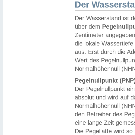
Der Wasserst
Der Wasserstand ist d
über dem
Pegelnullp
Zentimeter angegeben
die lokale Wassertie
aus. Erst durch die A
Wert des Pegelnullpun
Normalhöhennull (NHN
Pegelnullpunkt (PNP)
Der Pegelnullpunkt ei
absolut und wird auf
Normalhöhennull (NHN
den Betreiber des Pege
eine lange Zeit geme
Die Pegellatte wird s