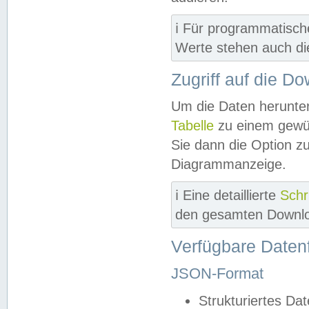
ℹ️ Für programmatisch
Werte stehen auch d
Zugriff auf die D
Um die Daten herunter
Tabelle
zu einem gewün
Sie dann die Option z
Diagrammanzeige.
ℹ️ Eine detaillierte
Schr
den gesamten Downlo
Verfügbare Daten
JSON-Format
Strukturiertes Da