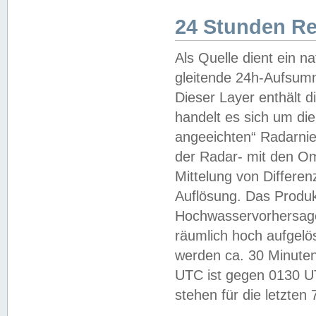
24 Stunden R
Als Quelle dient ein n
gleitende 24h-Aufsum
Dieser Layer enthält
handelt es sich um di
angeeichten“ Radarnie
der Radar- mit den O
Mittelung von Differe
Auflösung. Das Produk
Hochwasservorhersagez
räumlich hoch aufgelö
werden ca. 30 Minuten
UTC ist gegen 0130 UTC
stehen für die letzten