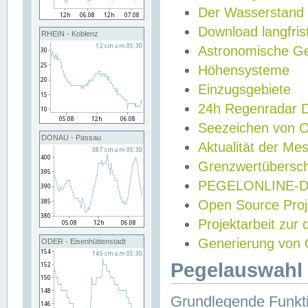
Der Wasserstand
Download langfris
RHEIN - Koblenz
Astronomische Gez
Höhensysteme
Einzugsgebiete
24h Regenradar
Seezeichen von 
DONAU - Passau
Aktualität der Me
Grenzwertübersch
PEGELONLINE-Di
Open Source Projek
Projektarbeit zur
Generierung von 
ODER - Eisenhüttenstadt
Pegelauswahl 
Grundlegende Funkti