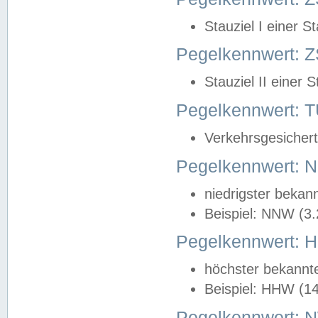
Stauziel I einer S
Pegelkennwert: Z
Stauziel II einer 
Pegelkennwert:
Verkehrsgesichert
Pegelkennwert:
niedrigster bekan
Beispiel: NNW (3
Pegelkennwert:
höchster bekannt
Beispiel: HHW (1
Pegelkennwert: 