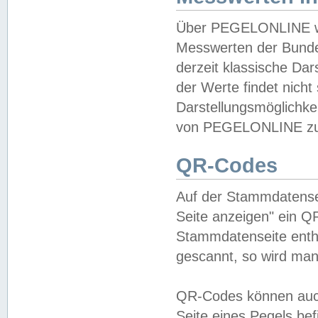
Über PEGELONLINE wer
Messwerten der Bundes
derzeit klassische Da
der Werte findet nicht 
Darstellungsmöglichkei
von PEGELONLINE zu 
QR-Codes
Auf der Stammdatensei
Seite anzeigen" ein Q
Stammdatenseite enthä
gescannt, so wird man
QR-Codes können auc
Seite eines Pegels be