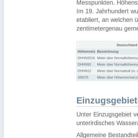
Messpunkten. Höhensy
Im 19. Jahrhundert wu
etabliert, an welchen 
zentimetergenau gem
Deutschland
Höhennetz
Bezeichnung
DHHN2016
Meter über Normalhöhennul
DHHN92
Meter über Normalhöhennul
DHHN12
Meter über Normalnull (m. 
SNN76
Meter über Höhennormal (m
Einzugsgebiet
Unter Einzugsgebiet v
unterirdisches Wasser
Allgemeine Bestandtei