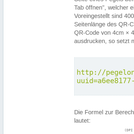
Tab öffnen", welcher 
Voreingestellt sind 4
Seitenlänge des QR-C
QR-Code von 4cm × 4c
ausdrucken, so setzt 
http://pegelo
uuid=a6ee8177
Die Formel zur Berech
lautet:
			(DPI × Druckkantenlänge in cm) ÷ 2,54 = Kantenlänge in Pixel
