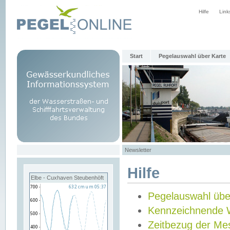
Hilfe
Link
Start
Pegelauswahl über Karte
Newsletter
Hilfe
Elbe - Cuxhaven Steubenhöft
Pegelauswahl übe
Kennzeichnende 
Zeitbezug der Me