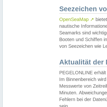
Seezeichen v
OpenSeaMap
↗
biete
nautische Information
Seamarks sind wichtig
Booten und Schiffen i
von Seezeichen wie Le
Aktualität der
PEGELONLINE erhält u
Im Binnenbereich wird 
Messwerte von Zeitreih
Minuten. Abweichungen
Fehlern bei der Daten
sein.