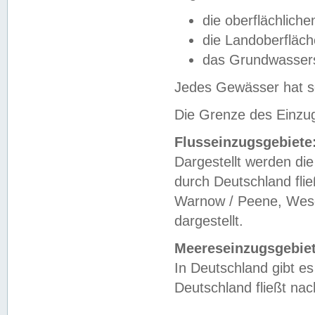
die oberflächlich
die Landoberfläc
das Grundwasser
Jedes Gewässer hat se
Die Grenze des Einzug
Flusseinzugsgebiete
Dargestellt werden die
durch Deutschland fli
Warnow / Peene, Weser
dargestellt.
Meereseinzugsgebiet
In Deutschland gibt 
Deutschland fließt n