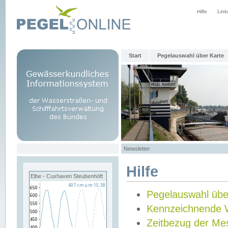
Hilfe
Link
Start
Pegelauswahl über Karte
Newsletter
Hilfe
Elbe - Cuxhaven Steubenhöft
Pegelauswahl übe
Kennzeichnende 
Zeitbezug der Me