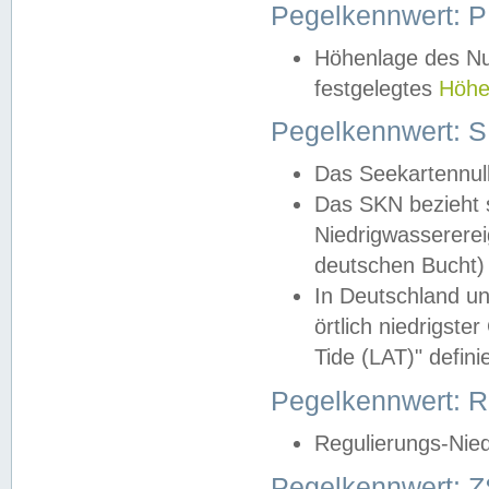
Pegelkennwert: 
Höhenlage des Nul
festgelegtes
Höhe
Pegelkennwert: 
Das Seekartennull
Das SKN bezieht s
Niedrigwassererei
deutschen Bucht) 
In Deutschland un
örtlich niedrigst
Tide (LAT)" definie
Pegelkennwert:
Regulierungs-Nie
Pegelkennwert: Z