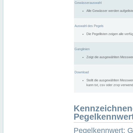
Gewässerauswahl
Alle Gewässer werden aufgelist
Auswahl des Pegels
Die Pegellisten zeigen alle ver
Ganglinien
Zeigt die ausgewählten Messwer
Download
Stellt die ausgewählten Messwer
kann txt, csv oder zrxp verwen
Kennzeichnen
Pegelkennwer
Pegelkennwert: 