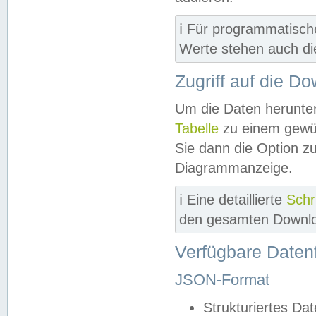
ℹ️ Für programmatisch
Werte stehen auch d
Zugriff auf die D
Um die Daten herunter
Tabelle
zu einem gewün
Sie dann die Option z
Diagrammanzeige.
ℹ️ Eine detaillierte
Schr
den gesamten Downlo
Verfügbare Daten
JSON-Format
Strukturiertes Da