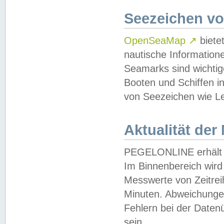
Seezeichen v
OpenSeaMap
↗
biete
nautische Information
Seamarks sind wichtig
Booten und Schiffen i
von Seezeichen wie Le
Aktualität der
PEGELONLINE erhält u
Im Binnenbereich wird 
Messwerte von Zeitreih
Minuten. Abweichungen
Fehlern bei der Daten
sein.