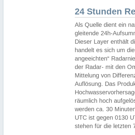
24 Stunden R
Als Quelle dient ein n
gleitende 24h-Aufsum
Dieser Layer enthält
handelt es sich um di
angeeichten“ Radarnie
der Radar- mit den O
Mittelung von Differe
Auflösung. Das Produk
Hochwasservorhersagez
räumlich hoch aufgelö
werden ca. 30 Minuten
UTC ist gegen 0130 UTC
stehen für die letzten