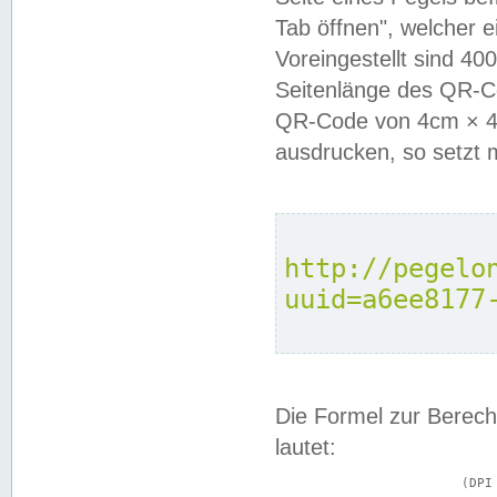
Tab öffnen", welcher 
Voreingestellt sind 4
Seitenlänge des QR-C
QR-Code von 4cm × 4c
ausdrucken, so setzt 
http://pegelo
uuid=a6ee8177
Die Formel zur Berech
lautet:
			(DPI × Druckkantenlänge in cm) ÷ 2,54 = Kantenlänge in Pixel
