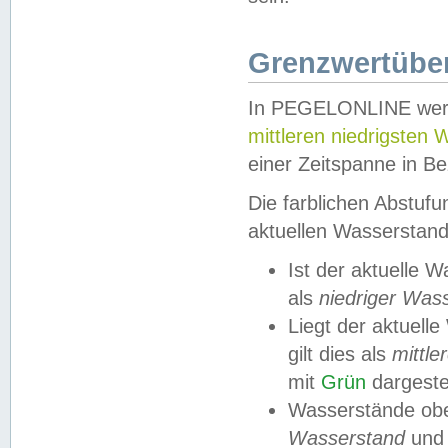
Grenzwertüber
In PEGELONLINE werde
mittleren niedrigsten
einer Zeitspanne in Be
Die farblichen Abstuf
aktuellen Wasserstand
Ist der aktuelle 
als
niedriger Was
Liegt der aktue
gilt dies als
mittle
mit
Grün
dargestel
Wasserstände obe
Wasserstand
und