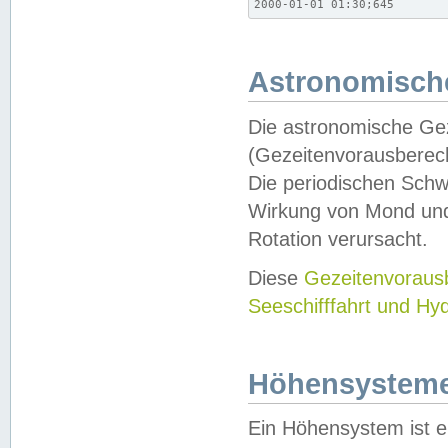
2000-01-01 01:30;645
Astronomische
Die astronomische Gez
(Gezeitenvorausberec
Die periodischen Schw
Wirkung von Mond und
Rotation verursacht.
Diese
Gezeitenvorau
Seeschifffahrt und Hy
Höhensystem
Ein Höhensystem ist e