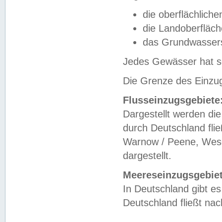
die oberflächlich
die Landoberfläc
das Grundwasser
Jedes Gewässer hat se
Die Grenze des Einzug
Flusseinzugsgebiete
Dargestellt werden die
durch Deutschland fli
Warnow / Peene, Weser
dargestellt.
Meereseinzugsgebiet
In Deutschland gibt 
Deutschland fließt n