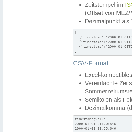
Zeitstempel im
IS
(Offset von MEZ
Dezimalpunkt als
[

  {"timestamp":"2000-01-01T0
  {"timestamp":"2000-01-01T0
  {"timestamp":"2000-01-01T0
]
CSV-Format
Excel-kompatibles
Vereinfachte Zeit
Sommerzeitumstel
Semikolon als Fel
Dezimalkomma (de
timestamp;value

2000-01-01 01:00;646

2000-01-01 01:15;646
