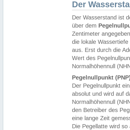
Der Wasserst
Der Wasserstand ist d
über dem
Pegelnullp
Zentimeter angegeben
die lokale Wassertie
aus. Erst durch die A
Wert des Pegelnullpun
Normalhöhennull (NHN
Pegelnullpunkt (PNP)
Der Pegelnullpunkt ei
absolut und wird auf
Normalhöhennull (NHN
den Betreiber des Pege
eine lange Zeit geme
Die Pegellatte wird s