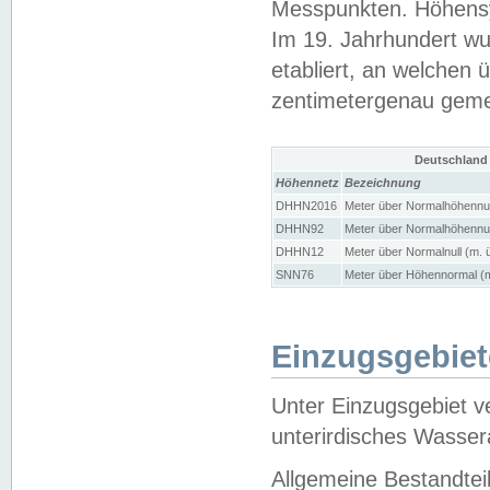
Messpunkten. Höhensy
Im 19. Jahrhundert wu
etabliert, an welchen 
zentimetergenau gem
Deutschland
Höhennetz
Bezeichnung
DHHN2016
Meter über Normalhöhennul
DHHN92
Meter über Normalhöhennul
DHHN12
Meter über Normalnull (m. 
SNN76
Meter über Höhennormal (m
Einzugsgebiet
Unter Einzugsgebiet v
unterirdisches Wasser
Allgemeine Bestandtei