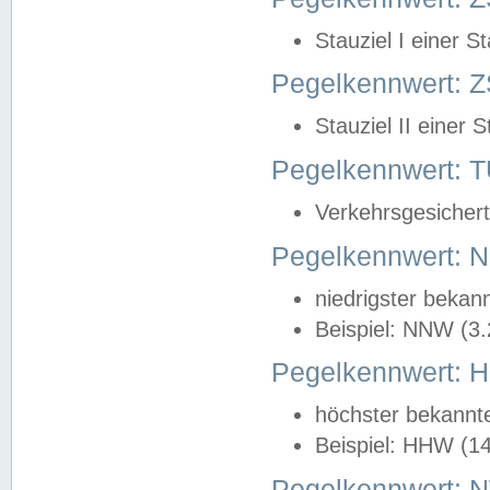
Stauziel I einer S
Pegelkennwert: Z
Stauziel II einer 
Pegelkennwert:
Verkehrsgesichert
Pegelkennwert:
niedrigster bekan
Beispiel: NNW (3
Pegelkennwert:
höchster bekannt
Beispiel: HHW (1
Pegelkennwert: 