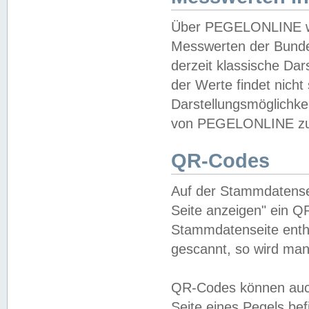
Über PEGELONLINE wer
Messwerten der Bundes
derzeit klassische Da
der Werte findet nicht 
Darstellungsmöglichkei
von PEGELONLINE zu 
QR-Codes
Auf der Stammdatensei
Seite anzeigen" ein Q
Stammdatenseite enthä
gescannt, so wird man
QR-Codes können auc
Seite eines Pegels be