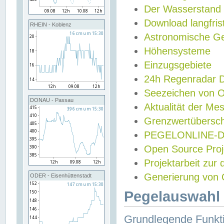
Der Wasserstand
Download langfris
RHEIN - Koblenz
Astronomische Gez
Höhensysteme
Einzugsgebiete
24h Regenradar
Seezeichen von 
DONAU - Passau
Aktualität der Me
Grenzwertübersch
PEGELONLINE-Di
Open Source Projek
Projektarbeit zur
Generierung von 
ODER - Eisenhüttenstadt
Pegelauswahl 
Grundlegende Funkti