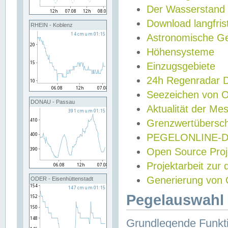
Der Wasserstand
Download langfris
RHEIN - Koblenz
Astronomische Gez
Höhensysteme
Einzugsgebiete
24h Regenradar
Seezeichen von 
DONAU - Passau
Aktualität der Me
Grenzwertübersch
PEGELONLINE-Di
Open Source Projek
Projektarbeit zur
Generierung von 
ODER - Eisenhüttenstadt
Pegelauswahl 
Grundlegende Funkti