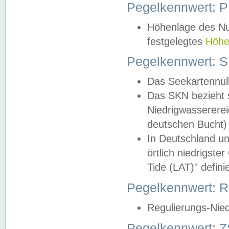
Pegelkennwert: 
Höhenlage des Nul
festgelegtes
Höhe
Pegelkennwert: 
Das Seekartennull
Das SKN bezieht s
Niedrigwassererei
deutschen Bucht) 
In Deutschland un
örtlich niedrigst
Tide (LAT)" definie
Pegelkennwert:
Regulierungs-Nie
Pegelkennwert: Z