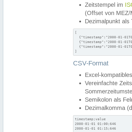
Zeitstempel im
IS
(Offset von MEZ
Dezimalpunkt als
[

  {"timestamp":"2000-01-01T0
  {"timestamp":"2000-01-01T0
  {"timestamp":"2000-01-01T0
]
CSV-Format
Excel-kompatibles
Vereinfachte Zeit
Sommerzeitumstel
Semikolon als Fel
Dezimalkomma (de
timestamp;value

2000-01-01 01:00;646

2000-01-01 01:15;646
