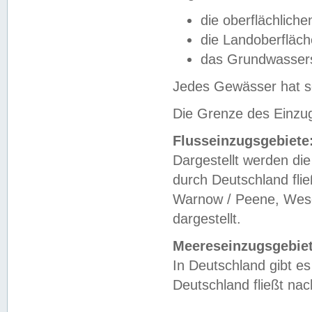
die oberflächlich
die Landoberfläc
das Grundwasser
Jedes Gewässer hat se
Die Grenze des Einzug
Flusseinzugsgebiete
Dargestellt werden die
durch Deutschland fli
Warnow / Peene, Weser
dargestellt.
Meereseinzugsgebiet
In Deutschland gibt 
Deutschland fließt n