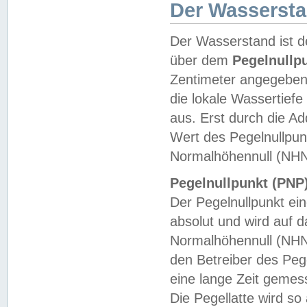
Der Wasserst
Der Wasserstand ist d
über dem
Pegelnullp
Zentimeter angegeben
die lokale Wassertie
aus. Erst durch die A
Wert des Pegelnullpun
Normalhöhennull (NHN
Pegelnullpunkt (PNP)
Der Pegelnullpunkt ei
absolut und wird auf
Normalhöhennull (NHN
den Betreiber des Pege
eine lange Zeit geme
Die Pegellatte wird s