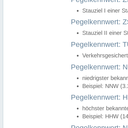
Stauziel I einer S
Pegelkennwert: Z
Stauziel II einer 
Pegelkennwert:
Verkehrsgesichert
Pegelkennwert:
niedrigster bekan
Beispiel: NNW (3
Pegelkennwert:
höchster bekannt
Beispiel: HHW (1
Pegelkennwert: 