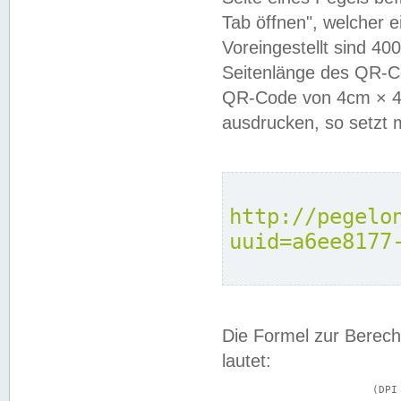
Tab öffnen", welcher 
Voreingestellt sind 4
Seitenlänge des QR-C
QR-Code von 4cm × 4c
ausdrucken, so setzt 
http://pegelo
uuid=a6ee8177
Die Formel zur Berech
lautet:
			(DPI × Druckkantenlänge in cm) ÷ 2,54 = Kantenlänge in Pixel
