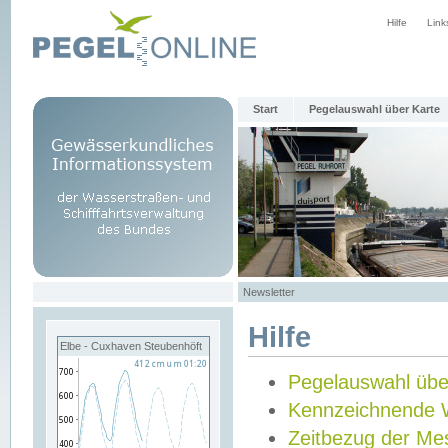
Hilfe
Link
Start
Pegelauswahl über Karte
Newsletter
Hilfe
Elbe - Cuxhaven Steubenhöft
Pegelauswahl übe
Kennzeichnende 
Zeitbezug der Me