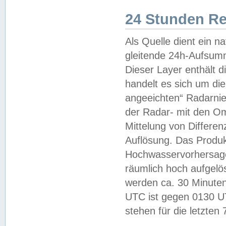
24 Stunden R
Als Quelle dient ein n
gleitende 24h-Aufsum
Dieser Layer enthält
handelt es sich um di
angeeichten“ Radarnie
der Radar- mit den O
Mittelung von Differe
Auflösung. Das Produk
Hochwasservorhersagez
räumlich hoch aufgelö
werden ca. 30 Minuten
UTC ist gegen 0130 UTC
stehen für die letzten