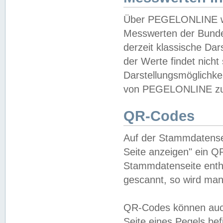
Über PEGELONLINE wer
Messwerten der Bundes
derzeit klassische Da
der Werte findet nicht 
Darstellungsmöglichkei
von PEGELONLINE zu 
QR-Codes
Auf der Stammdatensei
Seite anzeigen" ein Q
Stammdatenseite enthä
gescannt, so wird man
QR-Codes können auc
Seite eines Pegels be