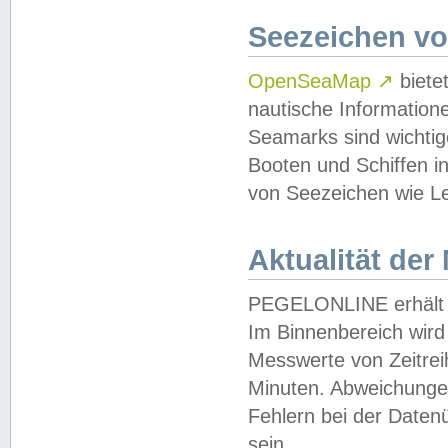
Seezeichen v
OpenSeaMap
↗
biete
nautische Information
Seamarks sind wichtig
Booten und Schiffen i
von Seezeichen wie Le
Aktualität der
PEGELONLINE erhält u
Im Binnenbereich wird 
Messwerte von Zeitreih
Minuten. Abweichungen
Fehlern bei der Daten
sein.