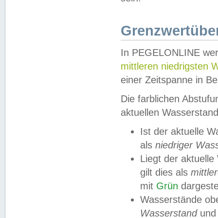
Grenzwertüber
In PEGELONLINE werde
mittleren niedrigsten
einer Zeitspanne in Be
Die farblichen Abstuf
aktuellen Wasserstand
Ist der aktuelle 
als
niedriger Was
Liegt der aktue
gilt dies als
mittle
mit
Grün
dargestel
Wasserstände obe
Wasserstand
und