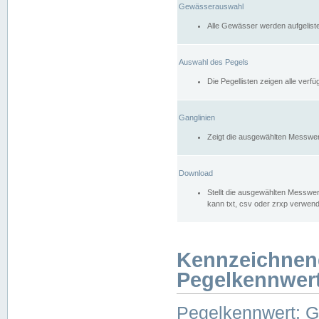
Gewässerauswahl
Alle Gewässer werden aufgelist
Auswahl des Pegels
Die Pegellisten zeigen alle ver
Ganglinien
Zeigt die ausgewählten Messwer
Download
Stellt die ausgewählten Messwer
kann txt, csv oder zrxp verwen
Kennzeichnen
Pegelkennwer
Pegelkennwert: 