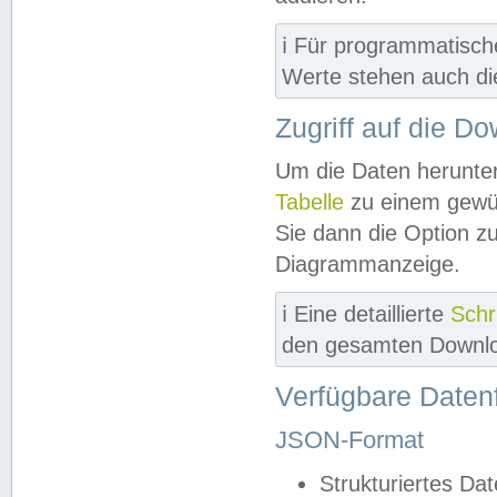
ℹ️ Für programmatisch
Werte stehen auch d
Zugriff auf die D
Um die Daten herunter
Tabelle
zu einem gewün
Sie dann die Option z
Diagrammanzeige.
ℹ️ Eine detaillierte
Schr
den gesamten Downlo
Verfügbare Daten
JSON-Format
Strukturiertes Da