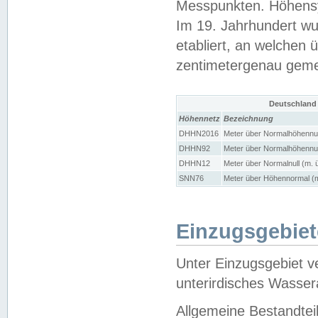
Messpunkten. Höhensy
Im 19. Jahrhundert wu
etabliert, an welchen 
zentimetergenau gem
Deutschland
Höhennetz
Bezeichnung
DHHN2016
Meter über Normalhöhennul
DHHN92
Meter über Normalhöhennul
DHHN12
Meter über Normalnull (m. 
SNN76
Meter über Höhennormal (m
Einzugsgebiet
Unter Einzugsgebiet v
unterirdisches Wasser
Allgemeine Bestandtei