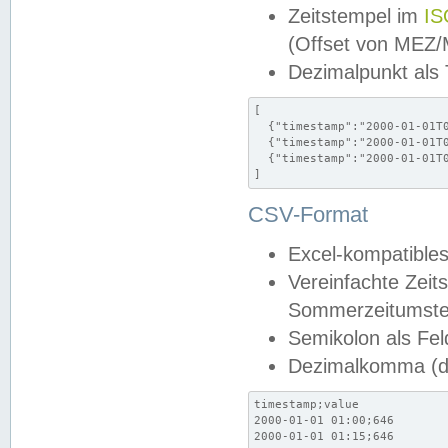
Zeitstempel im
IS
(Offset von MEZ
Dezimalpunkt als
[

  {"timestamp":"2000-01-01T0
  {"timestamp":"2000-01-01T0
  {"timestamp":"2000-01-01T0
]
CSV-Format
Excel-kompatibles
Vereinfachte Zeit
Sommerzeitumstel
Semikolon als Fel
Dezimalkomma (de
timestamp;value

2000-01-01 01:00;646

2000-01-01 01:15;646
