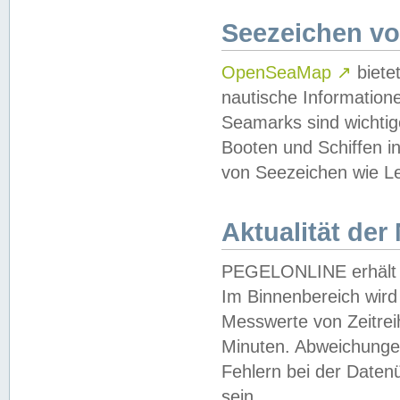
Seezeichen v
OpenSeaMap
↗
biete
nautische Information
Seamarks sind wichtig
Booten und Schiffen i
von Seezeichen wie Le
Aktualität der
PEGELONLINE erhält u
Im Binnenbereich wird 
Messwerte von Zeitreih
Minuten. Abweichungen
Fehlern bei der Daten
sein.