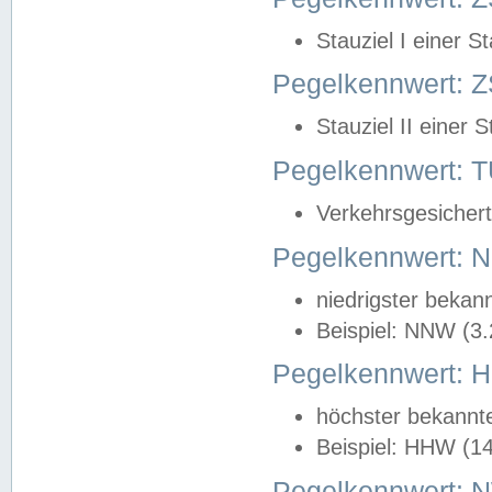
Stauziel I einer S
Pegelkennwert: Z
Stauziel II einer 
Pegelkennwert:
Verkehrsgesichert
Pegelkennwert:
niedrigster bekan
Beispiel: NNW (3
Pegelkennwert:
höchster bekannt
Beispiel: HHW (1
Pegelkennwert: 