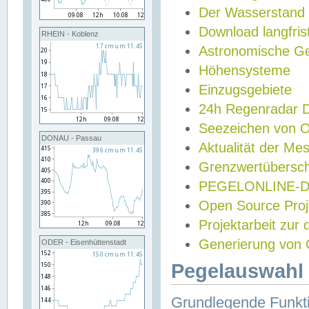
Der Wasserstand
Download langfris
RHEIN - Koblenz
Astronomische Gez
Höhensysteme
Einzugsgebiete
24h Regenradar
Seezeichen von 
DONAU - Passau
Aktualität der Me
Grenzwertübersch
PEGELONLINE-Di
Open Source Projek
Projektarbeit zur
Generierung von 
ODER - Eisenhüttenstadt
Pegelauswahl 
Grundlegende Funkti