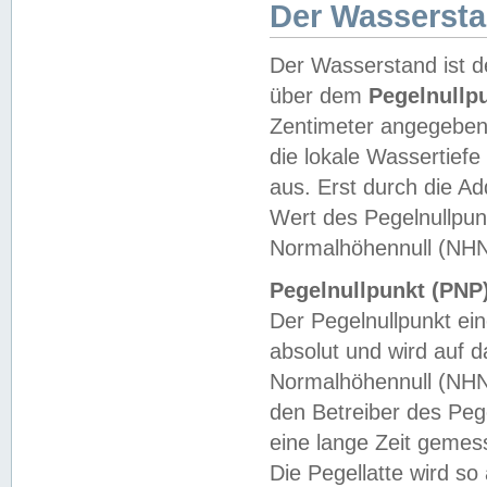
Der Wasserst
Der Wasserstand ist d
über dem
Pegelnullp
Zentimeter angegeben
die lokale Wassertie
aus. Erst durch die A
Wert des Pegelnullpun
Normalhöhennull (NHN
Pegelnullpunkt (PNP)
Der Pegelnullpunkt ei
absolut und wird auf
Normalhöhennull (NHN
den Betreiber des Pege
eine lange Zeit geme
Die Pegellatte wird s