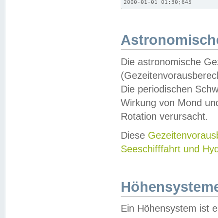
2000-01-01 01:30;645
Astronomische
Die astronomische Gez
(Gezeitenvorausberec
Die periodischen Schw
Wirkung von Mond und
Rotation verursacht.
Diese
Gezeitenvorau
Seeschifffahrt und Hy
Höhensystem
Ein Höhensystem ist e