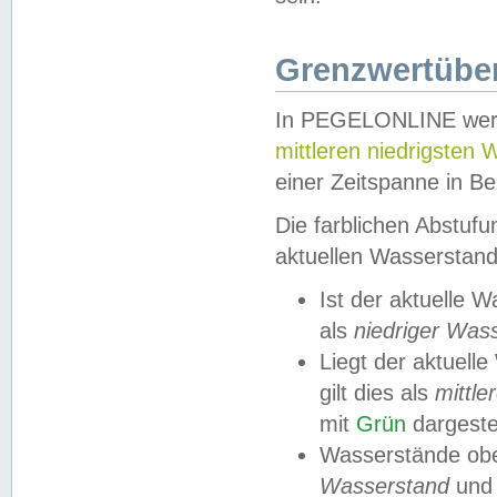
Grenzwertüber
In PEGELONLINE werde
mittleren niedrigsten
einer Zeitspanne in Be
Die farblichen Abstuf
aktuellen Wasserstand
Ist der aktuelle 
als
niedriger Was
Liegt der aktue
gilt dies als
mittle
mit
Grün
dargestel
Wasserstände obe
Wasserstand
und