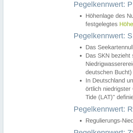
Pegelkennwert: 
Höhenlage des Nul
festgelegtes
Höhe
Pegelkennwert: 
Das Seekartennull
Das SKN bezieht s
Niedrigwassererei
deutschen Bucht) 
In Deutschland un
örtlich niedrigst
Tide (LAT)" definie
Pegelkennwert:
Regulierungs-Nie
Pegelkennwert: Z