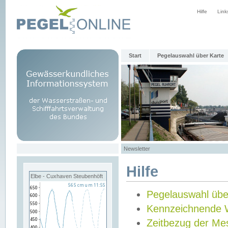
Hilfe
Link
Start
Pegelauswahl über Karte
Newsletter
Hilfe
Elbe - Cuxhaven Steubenhöft
Pegelauswahl übe
Kennzeichnende 
Zeitbezug der Me