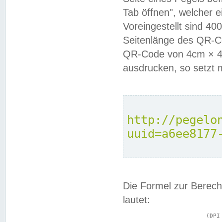
Tab öffnen", welcher 
Voreingestellt sind 4
Seitenlänge des QR-C
QR-Code von 4cm × 4c
ausdrucken, so setzt 
http://pegelo
uuid=a6ee8177
Die Formel zur Berech
lautet:
			(DPI × Druckkantenlänge in cm) ÷ 2,54 = Kantenlänge in Pixel
