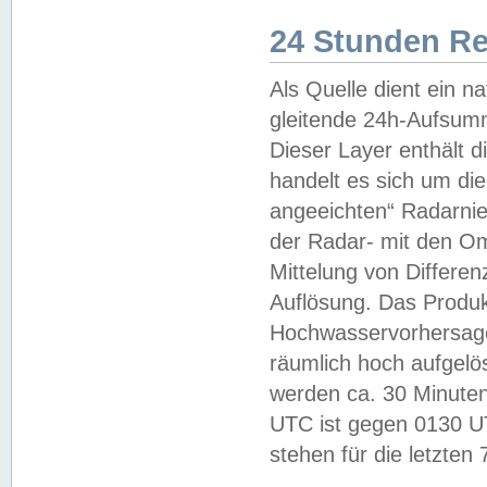
24 Stunden R
Als Quelle dient ein n
gleitende 24h-Aufsum
Dieser Layer enthält
handelt es sich um di
angeeichten“ Radarnie
der Radar- mit den O
Mittelung von Differe
Auflösung. Das Produk
Hochwasservorhersagez
räumlich hoch aufgelö
werden ca. 30 Minuten
UTC ist gegen 0130 UTC
stehen für die letzten