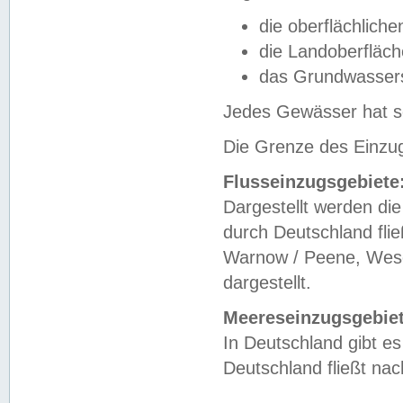
die oberflächlich
die Landoberfläc
das Grundwasser
Jedes Gewässer hat se
Die Grenze des Einzug
Flusseinzugsgebiete
Dargestellt werden die
durch Deutschland fli
Warnow / Peene, Weser
dargestellt.
Meereseinzugsgebiet
In Deutschland gibt 
Deutschland fließt n