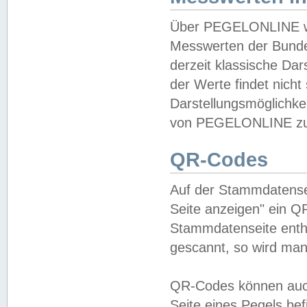
Über PEGELONLINE wer
Messwerten der Bundes
derzeit klassische Da
der Werte findet nicht 
Darstellungsmöglichkei
von PEGELONLINE zu 
QR-Codes
Auf der Stammdatensei
Seite anzeigen" ein Q
Stammdatenseite enthä
gescannt, so wird man
QR-Codes können auc
Seite eines Pegels be