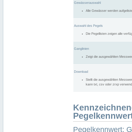
Gewässerauswahl
Alle Gewässer werden aufgelist
Auswahl des Pegels
Die Pegellisten zeigen alle ver
Ganglinien
Zeigt die ausgewählten Messwer
Download
Stellt die ausgewählten Messwer
kann txt, csv oder zrxp verwen
Kennzeichnen
Pegelkennwer
Pegelkennwert: 