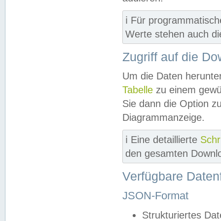
ℹ️ Für programmatisch
Werte stehen auch d
Zugriff auf die D
Um die Daten herunter
Tabelle
zu einem gewün
Sie dann die Option z
Diagrammanzeige.
ℹ️ Eine detaillierte
Schr
den gesamten Downlo
Verfügbare Daten
JSON-Format
Strukturiertes Da