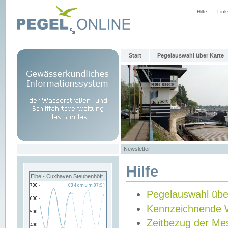
Hilfe
Link
Start
Pegelauswahl über Karte
Newsletter
Hilfe
Elbe - Cuxhaven Steubenhöft
Pegelauswahl übe
Kennzeichnende 
Zeitbezug der Me