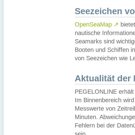
Seezeichen v
OpenSeaMap
↗
biete
nautische Information
Seamarks sind wichtig
Booten und Schiffen i
von Seezeichen wie Le
Aktualität der
PEGELONLINE erhält u
Im Binnenbereich wird 
Messwerte von Zeitreih
Minuten. Abweichungen
Fehlern bei der Daten
sein.