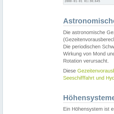
2000-01-01 01:30;645
Astronomische
Die astronomische Gez
(Gezeitenvorausberec
Die periodischen Schw
Wirkung von Mond und
Rotation verursacht.
Diese
Gezeitenvorau
Seeschifffahrt und Hy
Höhensystem
Ein Höhensystem ist e