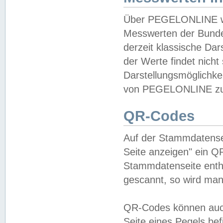
Über PEGELONLINE wer
Messwerten der Bundes
derzeit klassische Da
der Werte findet nicht 
Darstellungsmöglichkei
von PEGELONLINE zu 
QR-Codes
Auf der Stammdatensei
Seite anzeigen" ein Q
Stammdatenseite enthä
gescannt, so wird man
QR-Codes können auc
Seite eines Pegels be