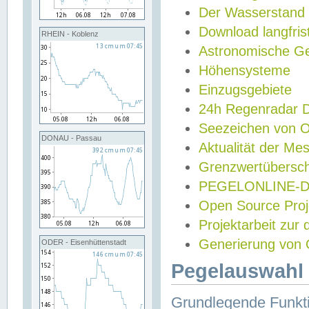
Der Wasserstand
Download langfris
RHEIN - Koblenz
Astronomische Gez
Höhensysteme
Einzugsgebiete
24h Regenradar
Seezeichen von 
DONAU - Passau
Aktualität der Me
Grenzwertübersch
PEGELONLINE-Di
Open Source Projek
Projektarbeit zur
Generierung von 
ODER - Eisenhüttenstadt
Pegelauswahl 
Grundlegende Funkti