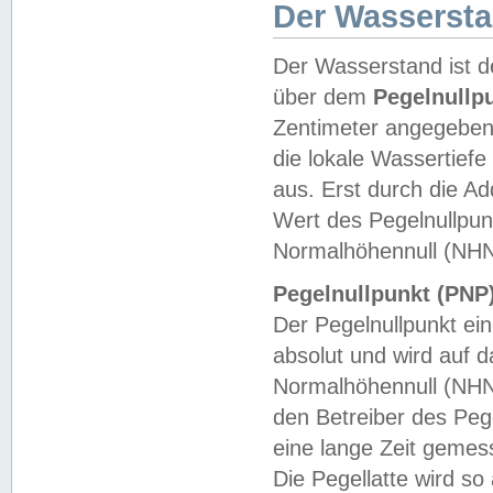
Der Wasserst
Der Wasserstand ist d
über dem
Pegelnullp
Zentimeter angegeben
die lokale Wassertie
aus. Erst durch die A
Wert des Pegelnullpun
Normalhöhennull (NHN
Pegelnullpunkt (PNP)
Der Pegelnullpunkt ei
absolut und wird auf
Normalhöhennull (NHN
den Betreiber des Pege
eine lange Zeit geme
Die Pegellatte wird s