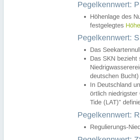
Pegelkennwert: 
Höhenlage des Nul
festgelegtes
Höhe
Pegelkennwert: 
Das Seekartennull
Das SKN bezieht s
Niedrigwassererei
deutschen Bucht) 
In Deutschland un
örtlich niedrigst
Tide (LAT)" definie
Pegelkennwert:
Regulierungs-Nie
Pegelkennwert: Z