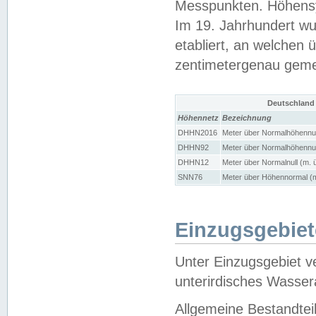
Messpunkten. Höhensy
Im 19. Jahrhundert wu
etabliert, an welchen 
zentimetergenau gem
Deutschland
Höhennetz
Bezeichnung
DHHN2016
Meter über Normalhöhennul
DHHN92
Meter über Normalhöhennul
DHHN12
Meter über Normalnull (m. 
SNN76
Meter über Höhennormal (m
Einzugsgebiet
Unter Einzugsgebiet v
unterirdisches Wasser
Allgemeine Bestandtei