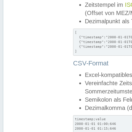
Zeitstempel im
IS
(Offset von MEZ
Dezimalpunkt als
[

  {"timestamp":"2000-01-01T0
  {"timestamp":"2000-01-01T0
  {"timestamp":"2000-01-01T0
]
CSV-Format
Excel-kompatibles
Vereinfachte Zeit
Sommerzeitumstel
Semikolon als Fel
Dezimalkomma (de
timestamp;value

2000-01-01 01:00;646

2000-01-01 01:15;646
