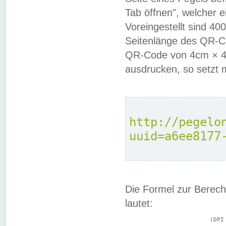
Tab öffnen", welcher 
Voreingestellt sind 4
Seitenlänge des QR-C
QR-Code von 4cm × 4c
ausdrucken, so setzt 
http://pegelo
uuid=a6ee8177
Die Formel zur Berech
lautet:
			(DPI × Druckkantenlänge in cm) ÷ 2,54 = Kantenlänge in Pixel
