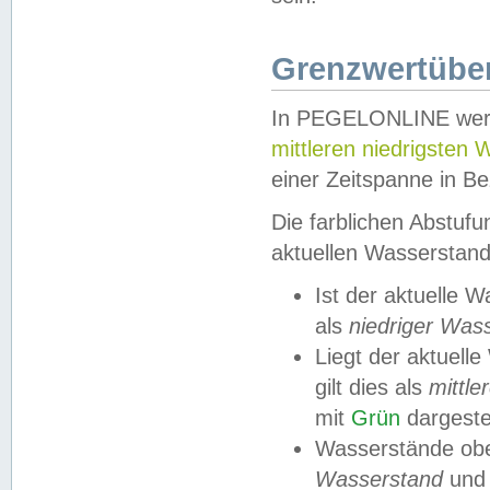
Grenzwertüber
In PEGELONLINE werde
mittleren niedrigsten
einer Zeitspanne in Be
Die farblichen Abstuf
aktuellen Wasserstand
Ist der aktuelle 
als
niedriger Was
Liegt der aktue
gilt dies als
mittle
mit
Grün
dargestel
Wasserstände obe
Wasserstand
und