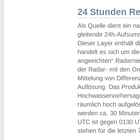
24 Stunden R
Als Quelle dient ein n
gleitende 24h-Aufsum
Dieser Layer enthält
handelt es sich um di
angeeichten“ Radarnie
der Radar- mit den O
Mittelung von Differe
Auflösung. Das Produk
Hochwasservorhersagez
räumlich hoch aufgelö
werden ca. 30 Minuten
UTC ist gegen 0130 UTC
stehen für die letzten