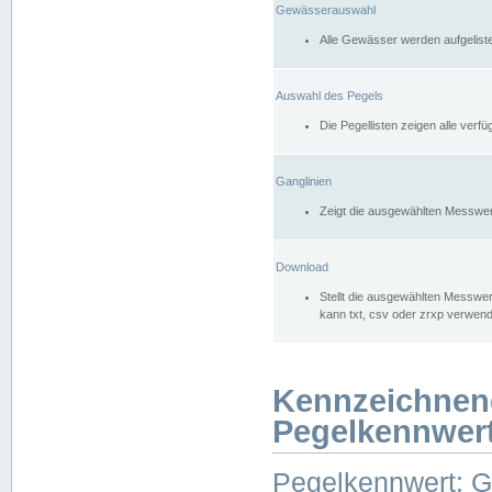
Gewässerauswahl
Alle Gewässer werden aufgelist
Auswahl des Pegels
Die Pegellisten zeigen alle ver
Ganglinien
Zeigt die ausgewählten Messwer
Download
Stellt die ausgewählten Messwer
kann txt, csv oder zrxp verwen
Kennzeichnen
Pegelkennwer
Pegelkennwert: 