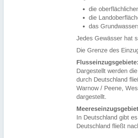
die oberflächlich
die Landoberfläc
das Grundwasser
Jedes Gewässer hat se
Die Grenze des Einzug
Flusseinzugsgebiete
Dargestellt werden die
durch Deutschland fli
Warnow / Peene, Weser
dargestellt.
Meereseinzugsgebiet
In Deutschland gibt 
Deutschland fließt n