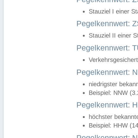
Stauziel I einer S
Pegelkennwert: Z
Stauziel II einer 
Pegelkennwert:
Verkehrsgesichert
Pegelkennwert:
niedrigster bekan
Beispiel: NNW (3
Pegelkennwert:
höchster bekannt
Beispiel: HHW (1
Pegelkennwert: 