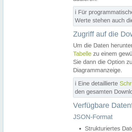
ℹ️ Für programmatisch
Werte stehen auch d
Zugriff auf die D
Um die Daten herunter
Tabelle
zu einem gewün
Sie dann die Option z
Diagrammanzeige.
ℹ️ Eine detaillierte
Schr
den gesamten Downlo
Verfügbare Daten
JSON-Format
Strukturiertes Da