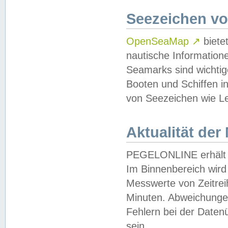
Seezeichen v
OpenSeaMap
↗
biete
nautische Information
Seamarks sind wichtig
Booten und Schiffen i
von Seezeichen wie Le
Aktualität der
PEGELONLINE erhält u
Im Binnenbereich wird 
Messwerte von Zeitreih
Minuten. Abweichungen
Fehlern bei der Daten
sein.