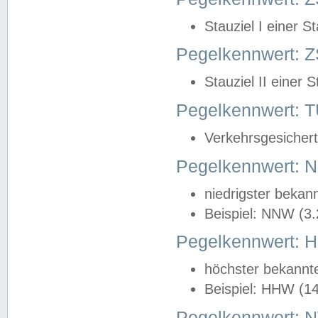
Stauziel I einer S
Pegelkennwert: Z
Stauziel II einer 
Pegelkennwert:
Verkehrsgesichert
Pegelkennwert:
niedrigster bekan
Beispiel: NNW (3
Pegelkennwert:
höchster bekannt
Beispiel: HHW (1
Pegelkennwert: 