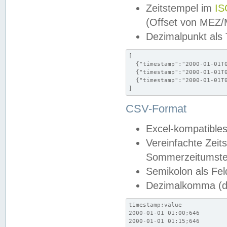
Zeitstempel im
IS
(Offset von MEZ
Dezimalpunkt als
[

  {"timestamp":"2000-01-01T0
  {"timestamp":"2000-01-01T0
  {"timestamp":"2000-01-01T0
]
CSV-Format
Excel-kompatibles
Vereinfachte Zeit
Sommerzeitumstel
Semikolon als Fel
Dezimalkomma (de
timestamp;value

2000-01-01 01:00;646

2000-01-01 01:15;646
