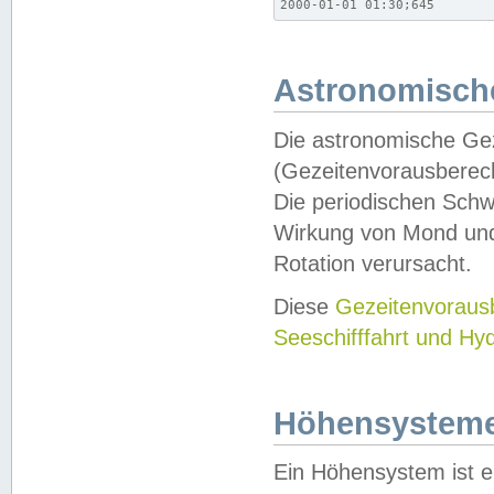
2000-01-01 01:30;645
Astronomische
Die astronomische Gez
(Gezeitenvorausberec
Die periodischen Schw
Wirkung von Mond und
Rotation verursacht.
Diese
Gezeitenvorau
Seeschifffahrt und Hy
Höhensystem
Ein Höhensystem ist e