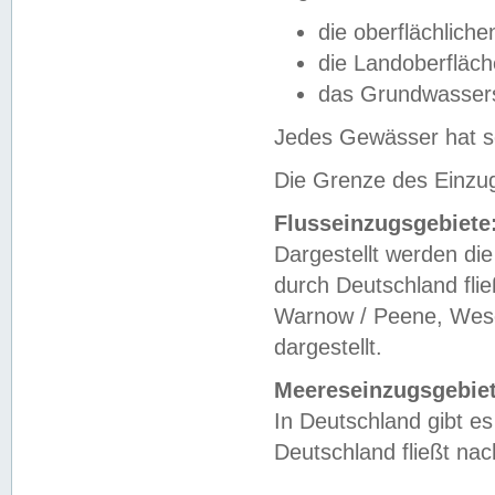
die oberflächlich
die Landoberfläc
das Grundwasser
Jedes Gewässer hat se
Die Grenze des Einzug
Flusseinzugsgebiete
Dargestellt werden die
durch Deutschland fli
Warnow / Peene, Weser
dargestellt.
Meereseinzugsgebiet
In Deutschland gibt 
Deutschland fließt n