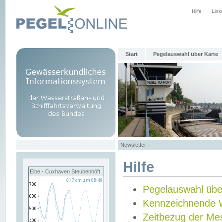
Hilfe
Link
Start
Pegelauswahl über Karte
Newsletter
Hilfe
Elbe - Cuxhaven Steubenhöft
Pegelauswahl übe
Kennzeichnende 
Zeitbezug der Me