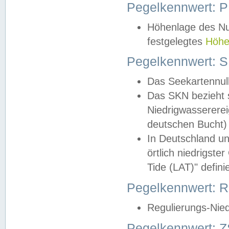
Pegelkennwert: 
Höhenlage des Nul
festgelegtes
Höhe
Pegelkennwert: 
Das Seekartennull
Das SKN bezieht s
Niedrigwassererei
deutschen Bucht) 
In Deutschland un
örtlich niedrigst
Tide (LAT)" definie
Pegelkennwert:
Regulierungs-Nie
Pegelkennwert: Z