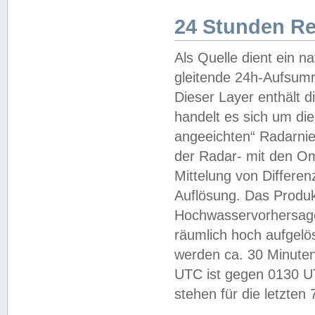
24 Stunden R
Als Quelle dient ein n
gleitende 24h-Aufsum
Dieser Layer enthält
handelt es sich um di
angeeichten“ Radarnie
der Radar- mit den O
Mittelung von Differe
Auflösung. Das Produk
Hochwasservorhersagez
räumlich hoch aufgelö
werden ca. 30 Minuten
UTC ist gegen 0130 UTC
stehen für die letzten