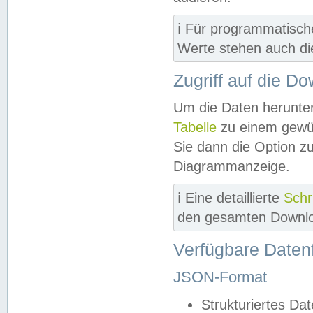
ℹ️ Für programmatisch
Werte stehen auch d
Zugriff auf die D
Um die Daten herunter
Tabelle
zu einem gewün
Sie dann die Option z
Diagrammanzeige.
ℹ️ Eine detaillierte
Schr
den gesamten Downlo
Verfügbare Daten
JSON-Format
Strukturiertes Da