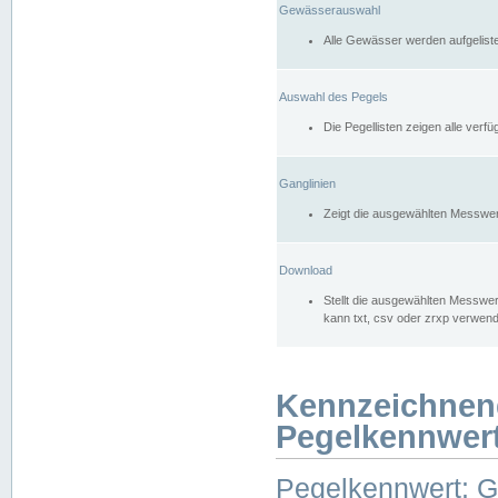
Gewässerauswahl
Alle Gewässer werden aufgelist
Auswahl des Pegels
Die Pegellisten zeigen alle ver
Ganglinien
Zeigt die ausgewählten Messwer
Download
Stellt die ausgewählten Messwer
kann txt, csv oder zrxp verwen
Kennzeichnen
Pegelkennwer
Pegelkennwert: 