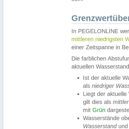
Grenzwertüber
In PEGELONLINE werde
mittleren niedrigsten
einer Zeitspanne in Be
Die farblichen Abstuf
aktuellen Wasserstand
Ist der aktuelle 
als
niedriger Was
Liegt der aktue
gilt dies als
mittle
mit
Grün
dargestel
Wasserstände obe
Wasserstand
und