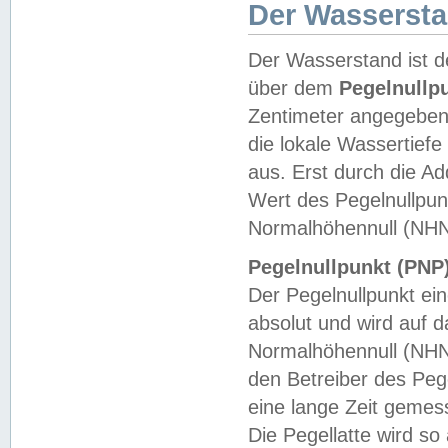
Der Wasserst
Der Wasserstand ist d
über dem
Pegelnullp
Zentimeter angegeben
die lokale Wassertie
aus. Erst durch die A
Wert des Pegelnullpun
Normalhöhennull (NHN
Pegelnullpunkt (PNP)
Der Pegelnullpunkt ei
absolut und wird auf
Normalhöhennull (NHN
den Betreiber des Pege
eine lange Zeit geme
Die Pegellatte wird s