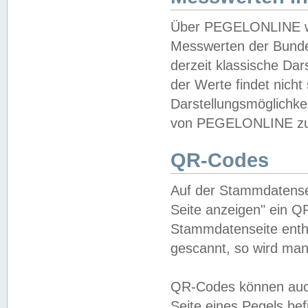
Über PEGELONLINE wer
Messwerten der Bundes
derzeit klassische Da
der Werte findet nicht 
Darstellungsmöglichkei
von PEGELONLINE zu 
QR-Codes
Auf der Stammdatensei
Seite anzeigen" ein Q
Stammdatenseite enthä
gescannt, so wird man
QR-Codes können auc
Seite eines Pegels be