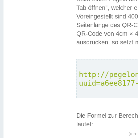
Tab öffnen", welcher 
Voreingestellt sind 4
Seitenlänge des QR-C
QR-Code von 4cm × 4c
ausdrucken, so setzt 
http://pegelo
uuid=a6ee8177
Die Formel zur Berech
lautet:
			(DPI × Druckkantenlänge in cm) ÷ 2,54 = Kantenlänge in Pixel
