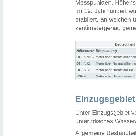
Messpunkten. Höhensy
Im 19. Jahrhundert wu
etabliert, an welchen 
zentimetergenau gem
Deutschland
Höhennetz
Bezeichnung
DHHN2016
Meter über Normalhöhennul
DHHN92
Meter über Normalhöhennul
DHHN12
Meter über Normalnull (m. 
SNN76
Meter über Höhennormal (m
Einzugsgebiet
Unter Einzugsgebiet v
unterirdisches Wasser
Allgemeine Bestandtei