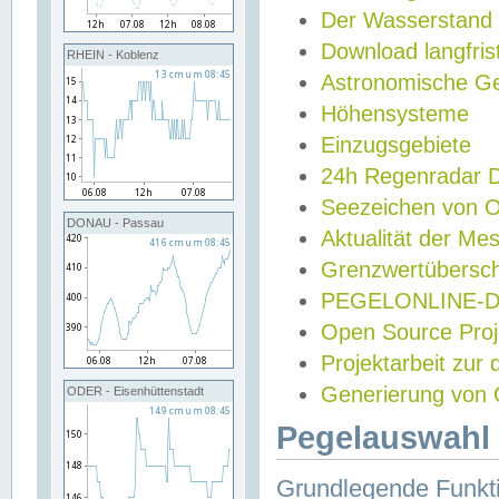
Der Wasserstand
Download langfris
RHEIN - Koblenz
Astronomische Gez
Höhensysteme
Einzugsgebiete
24h Regenradar
Seezeichen von 
DONAU - Passau
Aktualität der Me
Grenzwertübersch
PEGELONLINE-Di
Open Source Projek
Projektarbeit zur
Generierung von 
ODER - Eisenhüttenstadt
Pegelauswahl 
Grundlegende Funkti