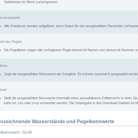
Selektionen im Menü zurückgesetzt.
sserauswahl
Alle Gewässer werden aufgelistet, wenn Daten für den ausgewählten Parameter vorhande
ahl des Pegels
Die Pegellisten zeigen alle verfügbaren Pegel einmal mit Namen und einmal mit Nummer a
inien
Zeigt die ausgewählten Messwerte als Ganglinie. Es können maximal 6 ausgewählt werde
load
Stellt die ausgewählten Messwerte innerhalb eines auswählbaren Zeitbereichs in einer Zi
kann txt, csv oder zrxp verwendet werden. Die Zeitangabe in den Download-Dateien ist 
nzeichnende Wasserstände und Pegelkennwerte
lkennwert: GLW