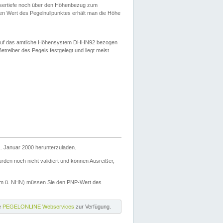
ssertiefe noch über den Höhenbezug zum
en Wert des Pegelnullpunktes erhält man die Höhe
d auf das amtliche Höhensystem DHHN92 bezogen
reiber des Pegels festgelegt und liegt meist
. Januar 2000 herunterzuladen.
den noch nicht validiert und können Ausreißer,
(m ü. NHN) müssen Sie den PNP-Wert des
ie
PEGELONLINE Webservices
zur Verfügung.