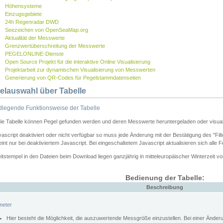
Höhensysteme
Einzugsgebiete
24h Regenradar DWD
Seezeichen von OpenSeaMap.org
Aktualität der Messwerte
Grenzwertüberschreitung der Messwerte
PEGELONLINE-Dienste
Open Source Projekt für die interaktive Online Visualisierung
Projektarbeit zur dynamischen Visualisierung von Messwerten
Generierung von QR-Codes für Pegelstammdatenseiten
elauswahl über Tabelle
legende Funktionsweise der Tabelle
die Tabelle können Pegel gefunden werden und deren Messwerte heruntergeladen oder visuali
vascript deaktiviert oder nicht verfügbar so muss jede Änderung mit der Bestätigung des "Filt
int nur bei deaktiviertem Javascript. Bei eingeschaltetem Javascript aktualisieren sich alle 
itstempel in den Dateien beim Download liegen ganzjährig in mitteleuropäischer Winterzeit vo
Bedienung der Tabelle:
Beschreibung
meter
Hier besteht die Möglichkeit, die auszuwertende Messgröße einzustellen. Bei einer Ände