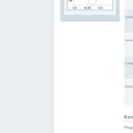
Gewä
Ausw
Gangl
Down
Ken
Pege