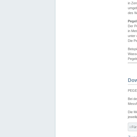
in Ze
umgeb
des W
Pegel
Der P
in Me
unter
Die Pe
Beisp
Wasse
Pegeln
Dow
PEGEL
Bei d
Messf
Die M
jeweil
ℹ️ F