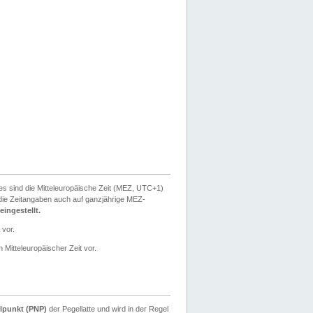
ies sind die Mitteleuropäische Zeit (MEZ, UTC+1)
ie Zeitangaben auch auf ganzjährige MEZ-
ingestellt.
 vor.
 Mitteleuropäischer Zeit vor.
lpunkt (PNP)
der Pegellatte und wird in der Regel