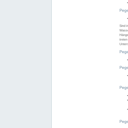
Pege
Sind 
Wasser
Hänge
treten
Unter
Pege
Pege
Pege
Pege