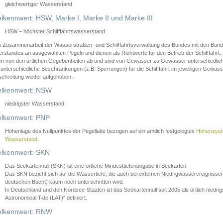
gleichwertiger Wasserstand
lkennwert: HSW, Marke I, Marke II und Marke III
HSW – höchster Schifffahrtswasserstand
in Zusammenarbeit der Wasserstraßen- und Schifffahrtsverwaltung des Bundes mit den Bund
standes an ausgewählten Pegeln und dienen als Richtwerte für den Betrieb der Schifffahrt. 
n von den örtlichen Gegebenheiten ab und sind von Gewässer zu Gewässer unterschiedlich
 unterschiedliche Beschränkungen (z.B. Sperrungen) für die Schifffahrt im jeweiligen Gewäss
schreitung wieder aufgehoben.
lkennwert: NSW
niedrigster Wasserstand
lkennwert: PNP
Höhenlage des Nullpunktes der Pegellatte bezogen auf ein amtlich festgelegtes
Höhensys
Wasserstand
.
lkennwert: SKN
Das Seekartennull (SKN) ist eine örtliche Mindesttiefenangabe in Seekarten.
Das SKN bezieht sich auf die Wassertiefe, die auch bei extemen Niedrigwasserereignissen
deutschen Bucht) kaum noch unterschritten wird.
In Deutschland und den Nordsee-Staaten ist das Seekartennull seit 2005 als örtlich nie
Astronomical Tide (LAT)" definiert.
lkennwert: RNW