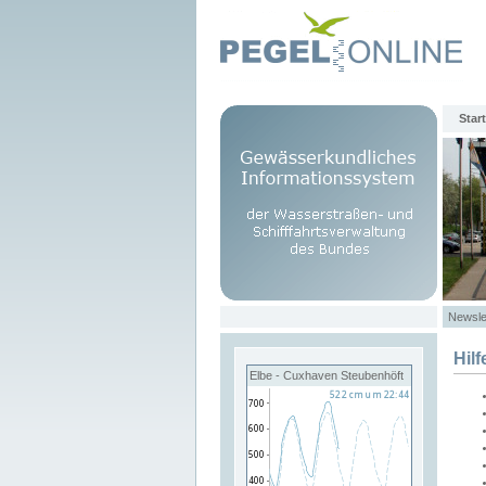
Start
Newsle
Hilf
Elbe - Cuxhaven Steubenhöft