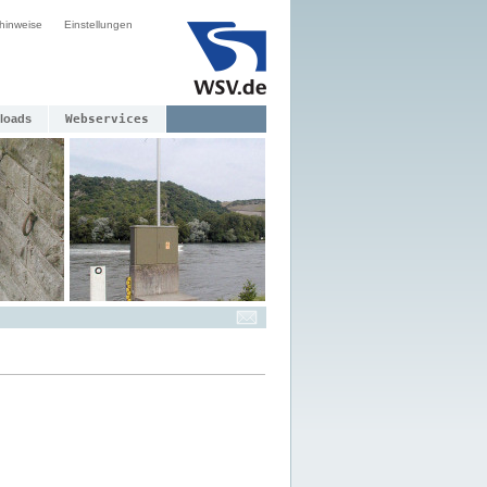
hinweise
Einstellungen
loads
Webservices