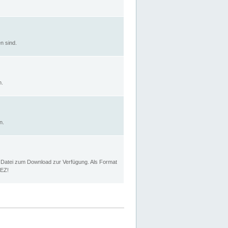
n sind.
n.
n.
p Datei zum Download zur Verfügung. Als Format
MEZ!