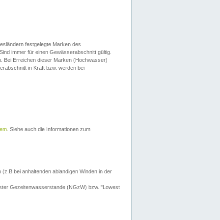
esländern festgelegte Marken des
Sind immer für einen Gewässerabschnitt gültig.
. Bei Erreichen dieser Marken (Hochwasser)
erabschnitt in Kraft bzw. werden bei
tem
. Siehe auch die Informationen zum
 (z.B bei anhaltenden ablandigen Winden in der
drigster Gezeitenwasserstande (NGzW) bzw. "Lowest