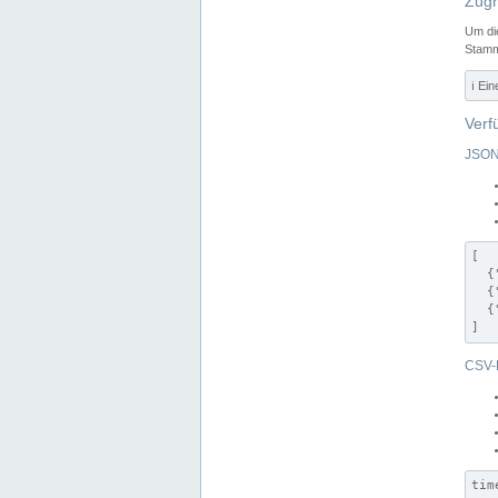
Zugr
Um di
Stamm
ℹ️ Ei
Verf
JSON
[

  {
  {
  {
]
CSV-
tim