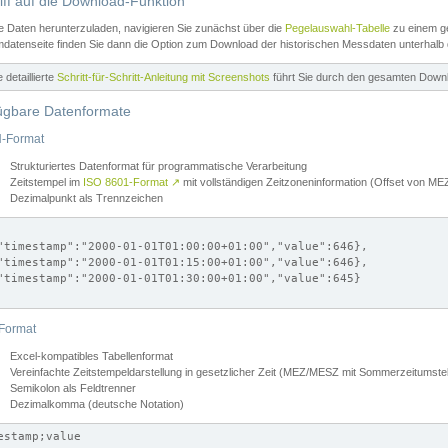
iff auf die Download-Funktion
e Daten herunterzuladen, navigieren Sie zunächst über die
Pegelauswahl-Tabelle
zu einem ge
datenseite finden Sie dann die Option zum Download der historischen Messdaten unterhalb
ne detaillierte
Schritt-für-Schritt-Anleitung mit Screenshots
führt Sie durch den gesamten Down
ügbare Datenformate
-Format
Strukturiertes Datenformat für programmatische Verarbeitung
Zeitstempel im
ISO 8601-Format
↗
mit vollständigen Zeitzoneninformation (Offset von 
Dezimalpunkt als Trennzeichen
"timestamp":"2000-01-01T01:00:00+01:00","value":646},

"timestamp":"2000-01-01T01:15:00+01:00","value":646},

"timestamp":"2000-01-01T01:30:00+01:00","value":645}

Format
Excel-kompatibles Tabellenformat
Vereinfachte Zeitstempeldarstellung in gesetzlicher Zeit (MEZ/MESZ mit Sommerzeitumstel
Semikolon als Feldtrenner
Dezimalkomma (deutsche Notation)
estamp;value
