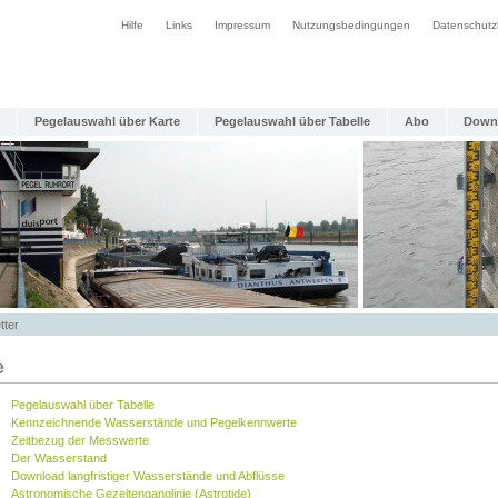
Hilfe
Links
Impressum
Nutzungsbedingungen
Datenschutz
Pegelauswahl über Karte
Pegelauswahl über Tabelle
Abo
Down
tter
e
Pegelauswahl über Tabelle
Kennzeichnende Wasserstände und Pegelkennwerte
Zeitbezug der Messwerte
Der Wasserstand
Download langfristiger Wasserstände und Abflüsse
Astronomische Gezeitenganglinie (Astrotide)