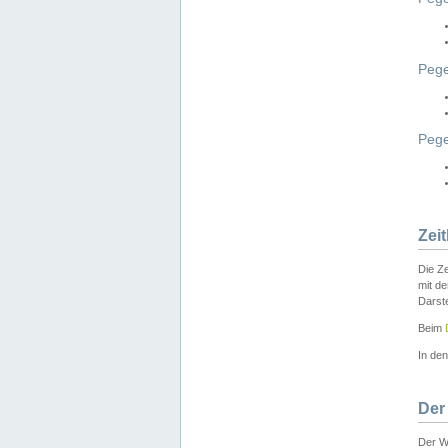
Pege
Peg
Zei
Die Ze
mit d
Darst
Beim
In de
Der
Der W