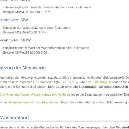
mittlerer niedrigster Wert der Wasserstände in einer Zeitspanne
Beispiel: MNW(1991/2000) 1,22 m
lkennwert: MW
Mittelwert der Wasserstände in einer Zeitspanne
Beispiel: MN(1991/2000) 3,00 m
elkennwert: MHW
mittlerer höchster Wert der Wasserstände in einer Zeitspanne
Beispiel: MHW(1991/2000) 6,00 m
tbezug der Messwerte
itangaben der Messwerte werden standardmäßig in gesetzlicher (lokaler) Zeit dargestellt. D
em Wechsel im Sommer zur Sommerzeit (MESZ, UTC+2). über die
Einstellungen
können Sie d
ellung ohne Sommerzeit einstellen.
Momentan sind alle Zeitangaben auf gesetzliche Zeit e
Download langfristiger Wasserstände und Abflüsse
liegen die Zeitangaben in gesetzlicher Zeit
n zum
Download angebotenen Tagesdateien
liegen die Zeitangaben grundsätzlich ganzjährig in
 Wasserstand
asserstand ist der lotrechte Abstand eines Punktes des Wasserspiegels über dem
Pegelnul