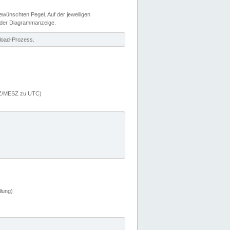
wünschten Pegel. Auf der jeweiligen
 der Diagrammanzeige.
load-Prozess.
MEZ/MESZ zu UTC)
lung)