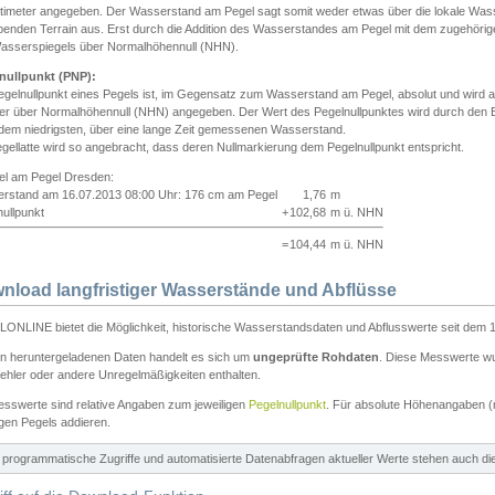
ntimeter angegeben. Der Wasserstand am Pegel sagt somit weder etwas über die lokale Wa
enden Terrain aus. Erst durch die Addition des Wasserstandes am Pegel mit dem zugehörig
asserspiegels über Normalhöhennull (NHN).
nullpunkt (PNP):
egelnullpunkt eines Pegels ist, im Gegensatz zum Wasserstand am Pegel, absolut und wir
ter über Normalhöhennull (NHN) angegeben. Der Wert des Pegelnullpunktes wird durch den Bet
 dem niedrigsten, über eine lange Zeit gemessenen Wasserstand.
gellatte wird so angebracht, dass deren Nullmarkierung dem Pegelnullpunkt entspricht.
iel am Pegel Dresden:
rstand am 16.07.2013 08:00 Uhr: 176 cm am Pegel
1,76
m
ullpunkt
+
102,68
m ü. NHN
=
104,44
m ü. NHN
nload langfristiger Wasserstände und Abflüsse
ONLINE bietet die Möglichkeit, historische Wasserstandsdaten und Abflusswerte seit dem 1
en heruntergeladenen Daten handelt es sich um
ungeprüfte Rohdaten
. Diese Messwerte wur
ehler oder andere Unregelmäßigkeiten enthalten.
esswerte sind relative Angaben zum jeweiligen
Pegelnullpunkt
. Für absolute Höhenangaben 
igen Pegels addieren.
ür programmatische Zugriffe und automatisierte Datenabfragen aktueller Werte stehen auch d