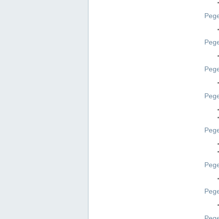
Pege
Pege
Peg
Pege
Pege
Pege
Pege
Peg