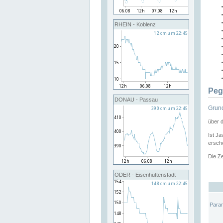
RHEIN - Koblenz
Peg
DONAU - Passau
Grund
über 
Ist Ja
ersche
Die Ze
ODER - Eisenhüttenstadt
Para