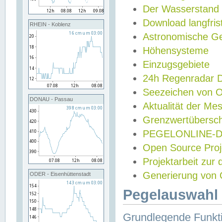
Der Wasserstand
Download langfris
RHEIN - Koblenz
Astronomische Gez
Höhensysteme
Einzugsgebiete
24h Regenradar
Seezeichen von 
DONAU - Passau
Aktualität der Me
Grenzwertübersch
PEGELONLINE-Di
Open Source Projek
Projektarbeit zur
Generierung von 
ODER - Eisenhüttenstadt
Pegelauswahl 
Grundlegende Funkti