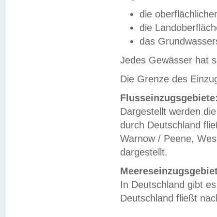
die oberflächlich
die Landoberfläc
das Grundwasser
Jedes Gewässer hat se
Die Grenze des Einzug
Flusseinzugsgebiete
Dargestellt werden die
durch Deutschland fli
Warnow / Peene, Weser
dargestellt.
Meereseinzugsgebiet
In Deutschland gibt 
Deutschland fließt n