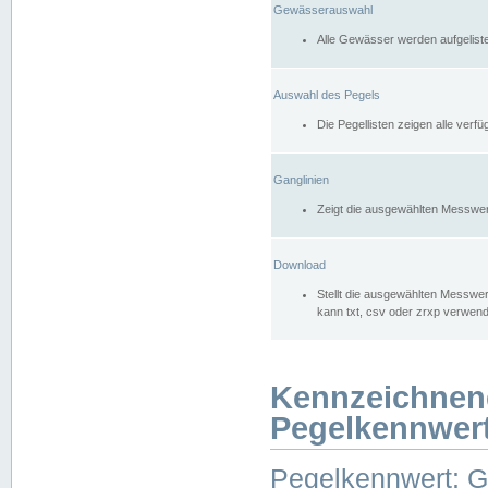
Gewässerauswahl
Alle Gewässer werden aufgelist
Auswahl des Pegels
Die Pegellisten zeigen alle ver
Ganglinien
Zeigt die ausgewählten Messwer
Download
Stellt die ausgewählten Messwer
kann txt, csv oder zrxp verwen
Kennzeichnen
Pegelkennwer
Pegelkennwert: 