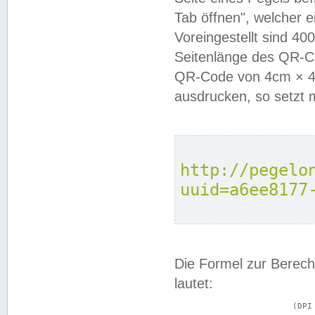
Tab öffnen", welcher 
Voreingestellt sind 4
Seitenlänge des QR-C
QR-Code von 4cm × 4c
ausdrucken, so setzt 
http://pegelo
uuid=a6ee8177
Die Formel zur Berech
lautet:
			(DPI × Druckkantenlänge in cm) ÷ 2,54 = Kantenlänge in Pixel
