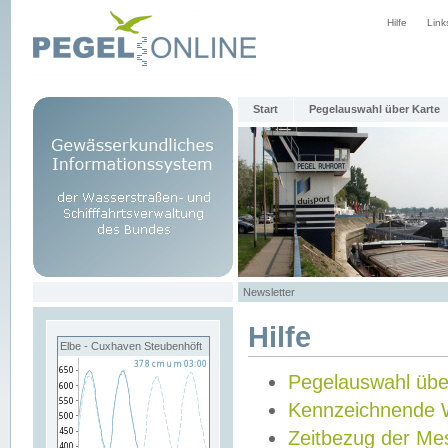
Hilfe
Link
Start
Pegelauswahl über Karte
Newsletter
Hilfe
Elbe - Cuxhaven Steubenhöft
Pegelauswahl übe
Kennzeichnende 
Zeitbezug der Me