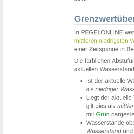
Grenzwertüber
In PEGELONLINE werde
mittleren niedrigsten
einer Zeitspanne in Be
Die farblichen Abstuf
aktuellen Wasserstand
Ist der aktuelle 
als
niedriger Was
Liegt der aktue
gilt dies als
mittle
mit
Grün
dargestel
Wasserstände obe
Wasserstand
und