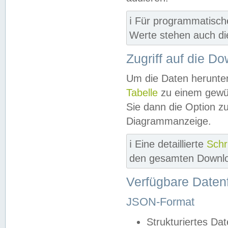
ℹ️ Für programmatisch
Werte stehen auch d
Zugriff auf die D
Um die Daten herunter
Tabelle
zu einem gewün
Sie dann die Option z
Diagrammanzeige.
ℹ️ Eine detaillierte
Schr
den gesamten Downlo
Verfügbare Daten
JSON-Format
Strukturiertes Da