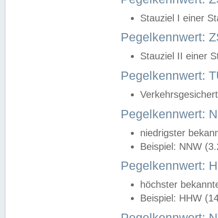
Stauziel I einer S
Pegelkennwert: Z
Stauziel II einer 
Pegelkennwert:
Verkehrsgesichert
Pegelkennwert:
niedrigster bekan
Beispiel: NNW (3
Pegelkennwert:
höchster bekannt
Beispiel: HHW (1
Pegelkennwert: 