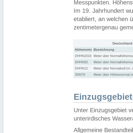
Messpunkten. Höhensy
Im 19. Jahrhundert wu
etabliert, an welchen 
zentimetergenau gem
Deutschland
Höhennetz
Bezeichnung
DHHN2016
Meter über Normalhöhennul
DHHN92
Meter über Normalhöhennul
DHHN12
Meter über Normalnull (m. 
SNN76
Meter über Höhennormal (m
Einzugsgebiet
Unter Einzugsgebiet v
unterirdisches Wasser
Allgemeine Bestandtei