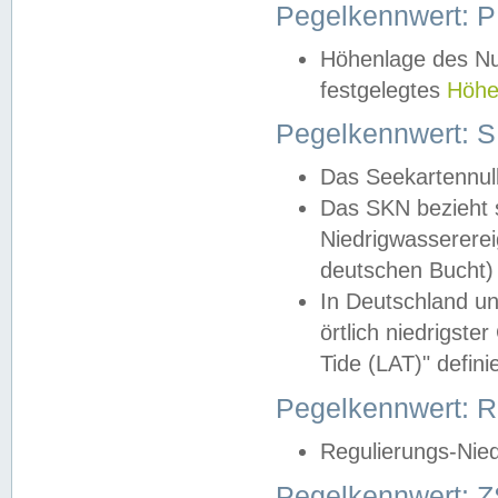
Pegelkennwert: 
Höhenlage des Nul
festgelegtes
Höhe
Pegelkennwert: 
Das Seekartennull
Das SKN bezieht s
Niedrigwassererei
deutschen Bucht) 
In Deutschland un
örtlich niedrigst
Tide (LAT)" definie
Pegelkennwert:
Regulierungs-Nie
Pegelkennwert: Z