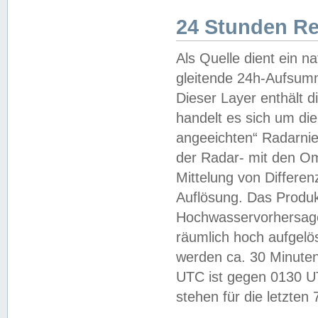
24 Stunden R
Als Quelle dient ein n
gleitende 24h-Aufsum
Dieser Layer enthält
handelt es sich um di
angeeichten“ Radarnie
der Radar- mit den O
Mittelung von Differe
Auflösung. Das Produk
Hochwasservorhersagez
räumlich hoch aufgelö
werden ca. 30 Minuten
UTC ist gegen 0130 UTC
stehen für die letzten