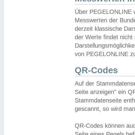
Über PEGELONLINE wer
Messwerten der Bundes
derzeit klassische Da
der Werte findet nicht 
Darstellungsmöglichkei
von PEGELONLINE zu 
QR-Codes
Auf der Stammdatensei
Seite anzeigen" ein Q
Stammdatenseite enthä
gescannt, so wird man
QR-Codes können auc
Seite eines Pegels be