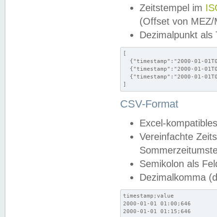
Zeitstempel im
IS
(Offset von MEZ
Dezimalpunkt als
[

  {"timestamp":"2000-01-01T0
  {"timestamp":"2000-01-01T0
  {"timestamp":"2000-01-01T0
]
CSV-Format
Excel-kompatibles
Vereinfachte Zeit
Sommerzeitumstel
Semikolon als Fel
Dezimalkomma (de
timestamp;value

2000-01-01 01:00;646

2000-01-01 01:15;646
