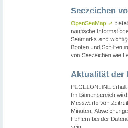
Seezeichen v
OpenSeaMap
↗
biete
nautische Information
Seamarks sind wichtig
Booten und Schiffen i
von Seezeichen wie Le
Aktualität der
PEGELONLINE erhält u
Im Binnenbereich wird 
Messwerte von Zeitreih
Minuten. Abweichungen
Fehlern bei der Daten
sein.