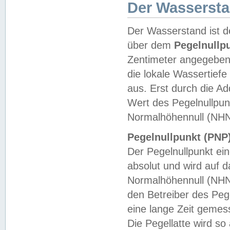
Der Wasserst
Der Wasserstand ist d
über dem
Pegelnullp
Zentimeter angegeben
die lokale Wassertie
aus. Erst durch die A
Wert des Pegelnullpun
Normalhöhennull (NHN
Pegelnullpunkt (PNP)
Der Pegelnullpunkt ei
absolut und wird auf
Normalhöhennull (NHN
den Betreiber des Pege
eine lange Zeit geme
Die Pegellatte wird s