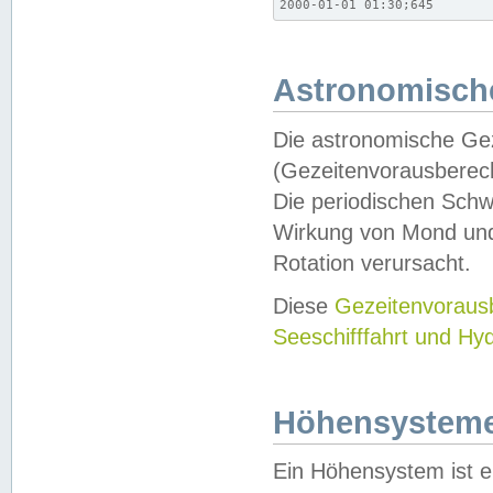
2000-01-01 01:30;645
Astronomische
Die astronomische Gez
(Gezeitenvorausberec
Die periodischen Schw
Wirkung von Mond und
Rotation verursacht.
Diese
Gezeitenvorau
Seeschifffahrt und Hy
Höhensystem
Ein Höhensystem ist e