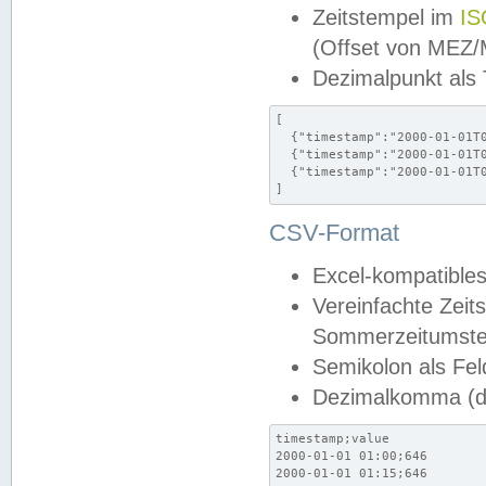
Zeitstempel im
IS
(Offset von MEZ
Dezimalpunkt als
[

  {"timestamp":"2000-01-01T0
  {"timestamp":"2000-01-01T0
  {"timestamp":"2000-01-01T0
]
CSV-Format
Excel-kompatibles
Vereinfachte Zeit
Sommerzeitumstel
Semikolon als Fel
Dezimalkomma (de
timestamp;value

2000-01-01 01:00;646

2000-01-01 01:15;646
