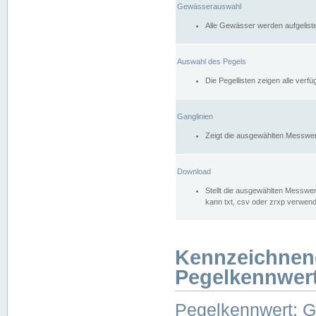
Gewässerauswahl
Alle Gewässer werden aufgelist
Auswahl des Pegels
Die Pegellisten zeigen alle ver
Ganglinien
Zeigt die ausgewählten Messwer
Download
Stellt die ausgewählten Messwer
kann txt, csv oder zrxp verwen
Kennzeichnen
Pegelkennwer
Pegelkennwert: 