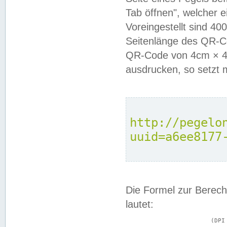
Tab öffnen", welcher 
Voreingestellt sind 4
Seitenlänge des QR-C
QR-Code von 4cm × 4c
ausdrucken, so setzt 
http://pegelo
uuid=a6ee8177
Die Formel zur Berech
lautet:
			(DPI × Druckkantenlänge in cm) ÷ 2,54 = Kantenlänge in Pixel
