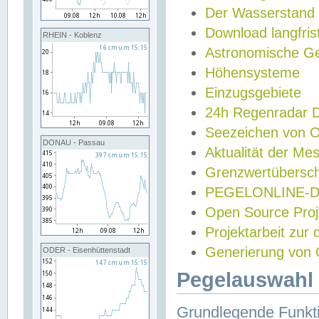
Der Wasserstand
Download langfris
RHEIN - Koblenz
Astronomische Gez
Höhensysteme
Einzugsgebiete
24h Regenradar
Seezeichen von 
DONAU - Passau
Aktualität der Me
Grenzwertübersch
PEGELONLINE-Di
Open Source Projek
Projektarbeit zur
Generierung von 
ODER - Eisenhüttenstadt
Pegelauswahl 
Grundlegende Funkti