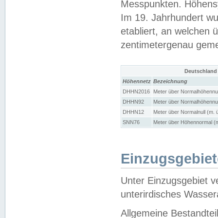
Messpunkten. Höhensy
Im 19. Jahrhundert wu
etabliert, an welchen 
zentimetergenau gem
Deutschland
Höhennetz
Bezeichnung
DHHN2016
Meter über Normalhöhennul
DHHN92
Meter über Normalhöhennul
DHHN12
Meter über Normalnull (m. 
SNN76
Meter über Höhennormal (m
Einzugsgebiet
Unter Einzugsgebiet v
unterirdisches Wasser
Allgemeine Bestandtei