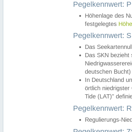
Pegelkennwert: 
Höhenlage des Nul
festgelegtes
Höhe
Pegelkennwert: 
Das Seekartennull
Das SKN bezieht s
Niedrigwassererei
deutschen Bucht) 
In Deutschland un
örtlich niedrigst
Tide (LAT)" definie
Pegelkennwert:
Regulierungs-Nie
Pegelkennwert: Z