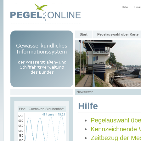
Hilfe
Link
Start
Pegelauswahl über Karte
Newsletter
Hilfe
Elbe - Cuxhaven Steubenhöft
Pegelauswahl übe
Kennzeichnende 
Zeitbezug der Me