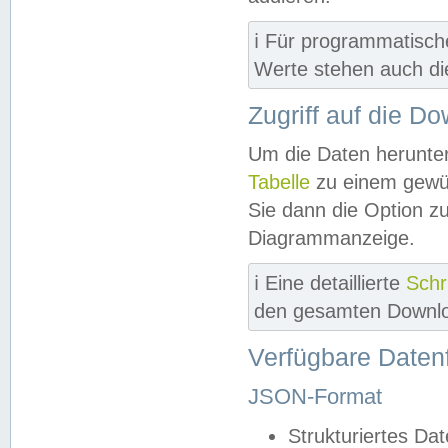
ℹ️ Für programmatisch
Werte stehen auch d
Zugriff auf die D
Um die Daten herunter
Tabelle
zu einem gewün
Sie dann die Option z
Diagrammanzeige.
ℹ️ Eine detaillierte
Schr
den gesamten Downlo
Verfügbare Daten
JSON-Format
Strukturiertes Da