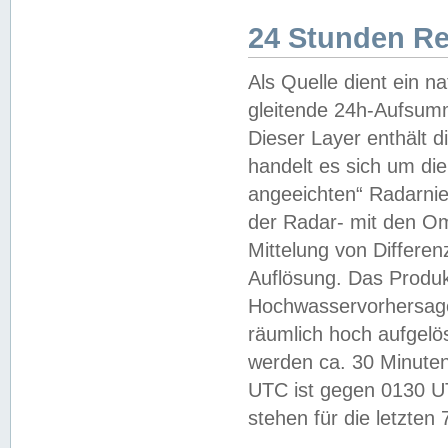
24 Stunden R
Als Quelle dient ein n
gleitende 24h-Aufsum
Dieser Layer enthält
handelt es sich um di
angeeichten“ Radarnie
der Radar- mit den O
Mittelung von Differe
Auflösung. Das Produk
Hochwasservorhersagez
räumlich hoch aufgelö
werden ca. 30 Minuten
UTC ist gegen 0130 UTC
stehen für die letzten