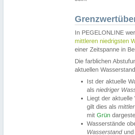
Grenzwertüber
In PEGELONLINE werde
mittleren niedrigsten
einer Zeitspanne in Be
Die farblichen Abstuf
aktuellen Wasserstand
Ist der aktuelle 
als
niedriger Was
Liegt der aktue
gilt dies als
mittle
mit
Grün
dargestel
Wasserstände obe
Wasserstand
und