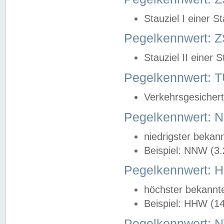
Stauziel I einer S
Pegelkennwert: Z
Stauziel II einer 
Pegelkennwert:
Verkehrsgesichert
Pegelkennwert:
niedrigster bekan
Beispiel: NNW (3
Pegelkennwert:
höchster bekannt
Beispiel: HHW (1
Pegelkennwert: 