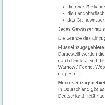
die oberflächlich
die Landoberfläc
das Grundwasser
Jedes Gewässer hat se
Die Grenze des Einzug
Flusseinzugsgebiete
Dargestellt werden die
durch Deutschland fli
Warnow / Peene, Weser
dargestellt.
Meereseinzugsgebiet
In Deutschland gibt 
Deutschland fließt n