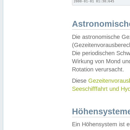
2000-01-01 01:30;645
Astronomische
Die astronomische Gez
(Gezeitenvorausberec
Die periodischen Schw
Wirkung von Mond und
Rotation verursacht.
Diese
Gezeitenvorau
Seeschifffahrt und Hy
Höhensystem
Ein Höhensystem ist e