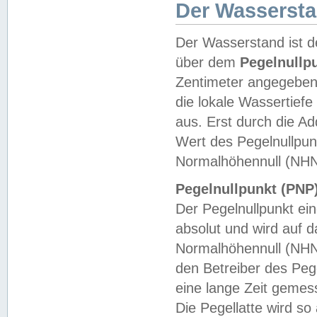
Der Wasserst
Der Wasserstand ist d
über dem
Pegelnullp
Zentimeter angegeben
die lokale Wassertie
aus. Erst durch die A
Wert des Pegelnullpun
Normalhöhennull (NHN
Pegelnullpunkt (PNP)
Der Pegelnullpunkt ei
absolut und wird auf
Normalhöhennull (NHN
den Betreiber des Pege
eine lange Zeit geme
Die Pegellatte wird s