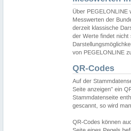
Über PEGELONLINE wer
Messwerten der Bundes
derzeit klassische Da
der Werte findet nicht 
Darstellungsmöglichkei
von PEGELONLINE zu 
QR-Codes
Auf der Stammdatensei
Seite anzeigen" ein Q
Stammdatenseite enthä
gescannt, so wird man
QR-Codes können auc
Seite eines Pegels be