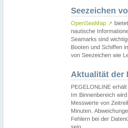
Seezeichen v
OpenSeaMap
↗
biete
nautische Information
Seamarks sind wichtig
Booten und Schiffen i
von Seezeichen wie Le
Aktualität der
PEGELONLINE erhält u
Im Binnenbereich wird 
Messwerte von Zeitreih
Minuten. Abweichungen
Fehlern bei der Daten
sein.