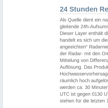
24 Stunden R
Als Quelle dient ein n
gleitende 24h-Aufsum
Dieser Layer enthält
handelt es sich um di
angeeichten“ Radarnie
der Radar- mit den O
Mittelung von Differe
Auflösung. Das Produk
Hochwasservorhersagez
räumlich hoch aufgelö
werden ca. 30 Minuten
UTC ist gegen 0130 UTC
stehen für die letzten