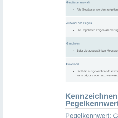
Gewässerauswahl
Alle Gewässer werden aufgelist
Auswahl des Pegels
Die Pegellisten zeigen alle ver
Ganglinien
Zeigt die ausgewählten Messwer
Download
Stellt die ausgewählten Messwer
kann txt, csv oder zrxp verwen
Kennzeichnen
Pegelkennwer
Pegelkennwert: 