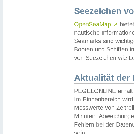
Seezeichen v
OpenSeaMap
↗
biete
nautische Information
Seamarks sind wichtig
Booten und Schiffen i
von Seezeichen wie Le
Aktualität der
PEGELONLINE erhält u
Im Binnenbereich wird 
Messwerte von Zeitreih
Minuten. Abweichungen
Fehlern bei der Daten
sein.