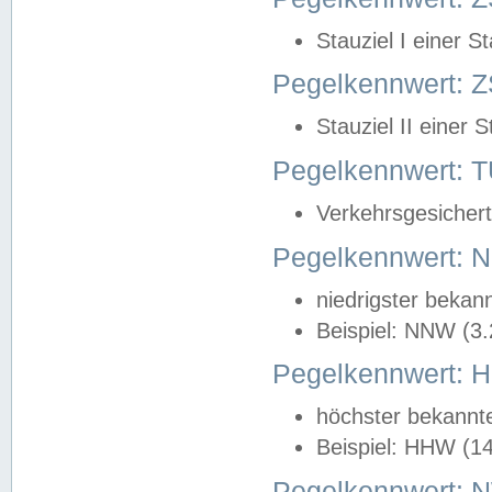
Stauziel I einer S
Pegelkennwert: Z
Stauziel II einer 
Pegelkennwert:
Verkehrsgesichert
Pegelkennwert:
niedrigster bekan
Beispiel: NNW (3
Pegelkennwert:
höchster bekannt
Beispiel: HHW (1
Pegelkennwert: 