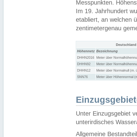
Messpunkten. Höhensy
Im 19. Jahrhundert wu
etabliert, an welchen 
zentimetergenau gem
Deutschland
Höhennetz
Bezeichnung
DHHN2016
Meter über Normalhöhennul
DHHN92
Meter über Normalhöhennul
DHHN12
Meter über Normalnull (m. 
SNN76
Meter über Höhennormal (m
Einzugsgebiet
Unter Einzugsgebiet v
unterirdisches Wasser
Allgemeine Bestandtei