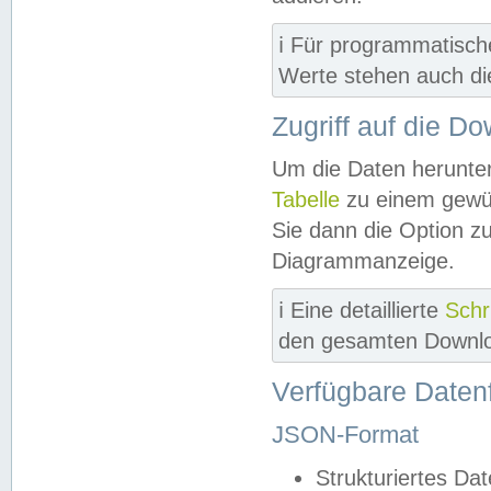
ℹ️ Für programmatisch
Werte stehen auch d
Zugriff auf die D
Um die Daten herunter
Tabelle
zu einem gewün
Sie dann die Option z
Diagrammanzeige.
ℹ️ Eine detaillierte
Schr
den gesamten Downlo
Verfügbare Daten
JSON-Format
Strukturiertes Da