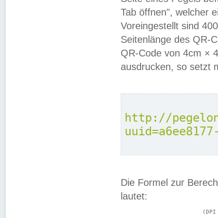
Tab öffnen", welcher 
Voreingestellt sind 4
Seitenlänge des QR-C
QR-Code von 4cm × 4c
ausdrucken, so setzt 
http://pegelo
uuid=a6ee8177
Die Formel zur Berech
lautet:
			(DPI × Druckkantenlänge in cm) ÷ 2,54 = Kantenlänge in Pixel
