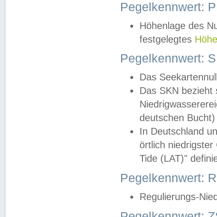
Pegelkennwert: 
Höhenlage des Nul
festgelegtes
Höhe
Pegelkennwert: 
Das Seekartennull
Das SKN bezieht s
Niedrigwassererei
deutschen Bucht) 
In Deutschland un
örtlich niedrigst
Tide (LAT)" definie
Pegelkennwert:
Regulierungs-Nie
Pegelkennwert: Z