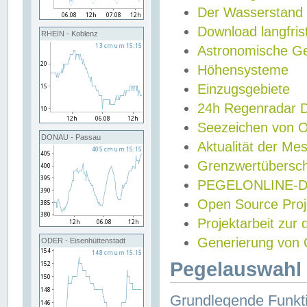
Der Wasserstand
Download langfris
RHEIN - Koblenz
Astronomische Gez
Höhensysteme
Einzugsgebiete
24h Regenradar
Seezeichen von 
DONAU - Passau
Aktualität der Me
Grenzwertübersch
PEGELONLINE-Di
Open Source Projek
Projektarbeit zur
Generierung von 
ODER - Eisenhüttenstadt
Pegelauswahl 
Grundlegende Funkti