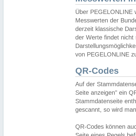
Über PEGELONLINE wer
Messwerten der Bundes
derzeit klassische Da
der Werte findet nicht 
Darstellungsmöglichkei
von PEGELONLINE zu 
QR-Codes
Auf der Stammdatensei
Seite anzeigen" ein Q
Stammdatenseite enthä
gescannt, so wird man
QR-Codes können auc
Seite eines Pegels be