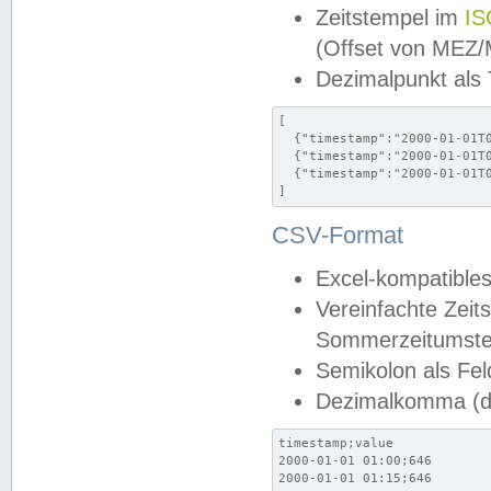
Zeitstempel im
IS
(Offset von MEZ
Dezimalpunkt als
[

  {"timestamp":"2000-01-01T0
  {"timestamp":"2000-01-01T0
  {"timestamp":"2000-01-01T0
]
CSV-Format
Excel-kompatibles
Vereinfachte Zeit
Sommerzeitumstel
Semikolon als Fel
Dezimalkomma (de
timestamp;value

2000-01-01 01:00;646

2000-01-01 01:15;646
