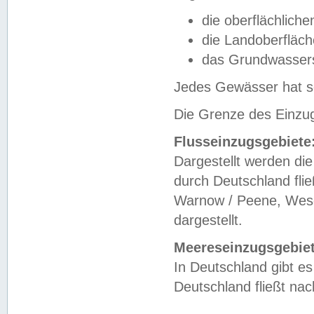
die oberflächlich
die Landoberfläc
das Grundwasser
Jedes Gewässer hat se
Die Grenze des Einzug
Flusseinzugsgebiete
Dargestellt werden die
durch Deutschland fli
Warnow / Peene, Weser
dargestellt.
Meereseinzugsgebiet
In Deutschland gibt 
Deutschland fließt n