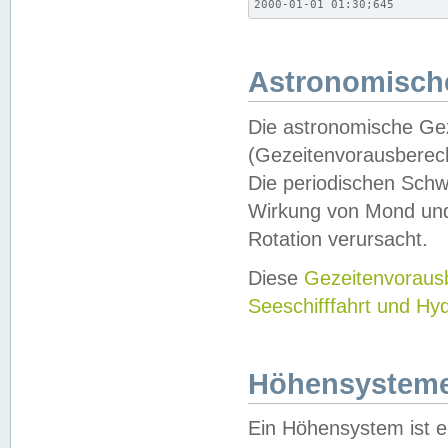
2000-01-01 01:30;645
Astronomische
Die astronomische Gez
(Gezeitenvorausberec
Die periodischen Schw
Wirkung von Mond und
Rotation verursacht.
Diese
Gezeitenvorau
Seeschifffahrt und Hy
Höhensystem
Ein Höhensystem ist e