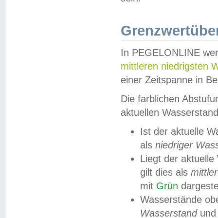
Grenzwertüber
In PEGELONLINE werde
mittleren niedrigsten
einer Zeitspanne in Be
Die farblichen Abstuf
aktuellen Wasserstand
Ist der aktuelle 
als
niedriger Was
Liegt der aktue
gilt dies als
mittle
mit
Grün
dargestel
Wasserstände obe
Wasserstand
und