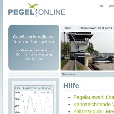
Hilfe
Link
Start
Pegelauswahl über Karte
Newsletter
Hilfe
Elbe - Cuxhaven Steubenhöft
Pegelauswahl übe
Kennzeichnende 
Zeitbezug der Me