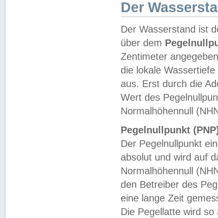
Der Wasserst
Der Wasserstand ist d
über dem
Pegelnullp
Zentimeter angegeben
die lokale Wassertie
aus. Erst durch die A
Wert des Pegelnullpun
Normalhöhennull (NHN
Pegelnullpunkt (PNP)
Der Pegelnullpunkt ei
absolut und wird auf
Normalhöhennull (NHN
den Betreiber des Pege
eine lange Zeit geme
Die Pegellatte wird s