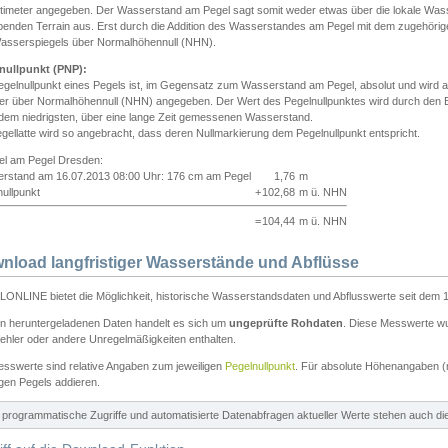
ntimeter angegeben. Der Wasserstand am Pegel sagt somit weder etwas über die lokale Wa
enden Terrain aus. Erst durch die Addition des Wasserstandes am Pegel mit dem zugehörig
asserspiegels über Normalhöhennull (NHN).
nullpunkt (PNP):
egelnullpunkt eines Pegels ist, im Gegensatz zum Wasserstand am Pegel, absolut und wir
ter über Normalhöhennull (NHN) angegeben. Der Wert des Pegelnullpunktes wird durch den Bet
 dem niedrigsten, über eine lange Zeit gemessenen Wasserstand.
gellatte wird so angebracht, dass deren Nullmarkierung dem Pegelnullpunkt entspricht.
iel am Pegel Dresden:
rstand am 16.07.2013 08:00 Uhr: 176 cm am Pegel
1,76
m
ullpunkt
+
102,68
m ü. NHN
=
104,44
m ü. NHN
nload langfristiger Wasserstände und Abflüsse
ONLINE bietet die Möglichkeit, historische Wasserstandsdaten und Abflusswerte seit dem 1
en heruntergeladenen Daten handelt es sich um
ungeprüfte Rohdaten
. Diese Messwerte wur
ehler oder andere Unregelmäßigkeiten enthalten.
esswerte sind relative Angaben zum jeweiligen
Pegelnullpunkt
. Für absolute Höhenangaben 
igen Pegels addieren.
ür programmatische Zugriffe und automatisierte Datenabfragen aktueller Werte stehen auch d