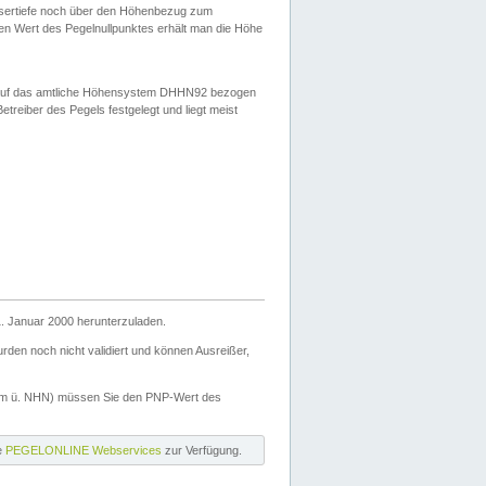
ssertiefe noch über den Höhenbezug zum
en Wert des Pegelnullpunktes erhält man die Höhe
d auf das amtliche Höhensystem DHHN92 bezogen
reiber des Pegels festgelegt und liegt meist
. Januar 2000 herunterzuladen.
den noch nicht validiert und können Ausreißer,
(m ü. NHN) müssen Sie den PNP-Wert des
ie
PEGELONLINE Webservices
zur Verfügung.