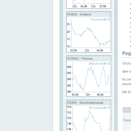
RHEIN - Koblenz
Peg
DONAU - Passau
Grund
über 
Ist Ja
ersche
Die Ze
ODER - Eisenhüttenstadt
Para