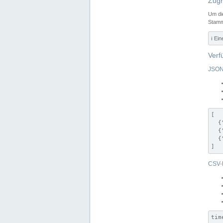
Zugr
Um di
Stamm
ℹ️ Ei
Verf
JSON
[

  {
  {
  {
]
CSV-
tim