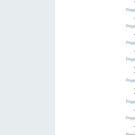
Pege
Pege
Peg
Pege
Pege
Pege
Pege
Peg