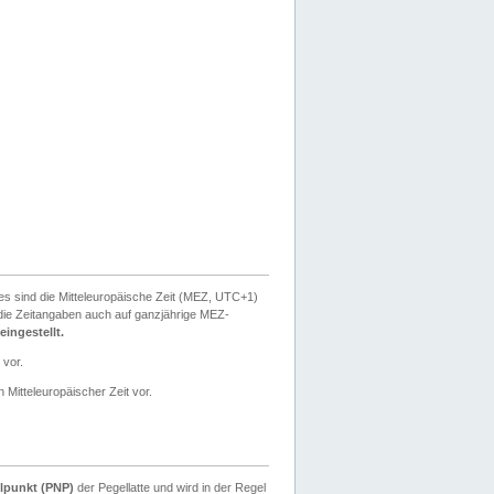
ies sind die Mitteleuropäische Zeit (MEZ, UTC+1)
ie Zeitangaben auch auf ganzjährige MEZ-
ingestellt.
 vor.
 Mitteleuropäischer Zeit vor.
lpunkt (PNP)
der Pegellatte und wird in der Regel