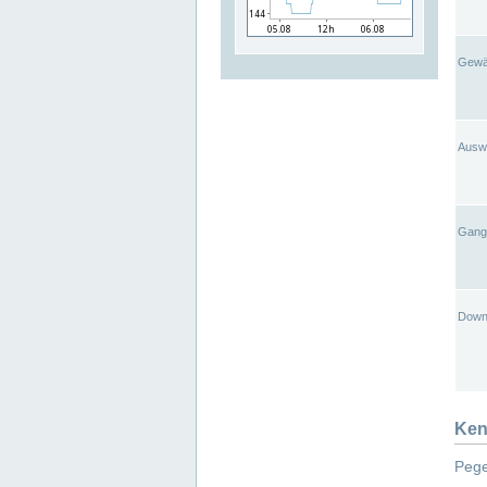
Gewä
Ausw
Gangl
Down
Ken
Pege