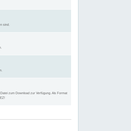
n sind.
n.
n.
p Datei zum Download zur Verfügung. Als Format
MEZ!