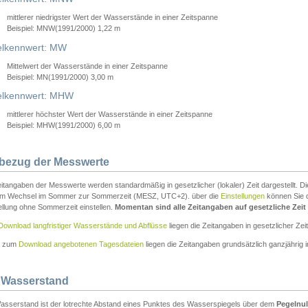
mittlerer niedrigster Wert der Wasserstände in einer Zeitspanne
Beispiel: MNW(1991/2000) 1,22 m
lkennwert: MW
Mittelwert der Wasserstände in einer Zeitspanne
Beispiel: MN(1991/2000) 3,00 m
elkennwert: MHW
mittlerer höchster Wert der Wasserstände in einer Zeitspanne
Beispiel: MHW(1991/2000) 6,00 m
tbezug der Messwerte
itangaben der Messwerte werden standardmäßig in gesetzlicher (lokaler) Zeit dargestellt. D
em Wechsel im Sommer zur Sommerzeit (MESZ, UTC+2). über die
Einstellungen
können Sie d
ellung ohne Sommerzeit einstellen.
Momentan sind alle Zeitangaben auf gesetzliche Zeit e
Download langfristiger Wasserstände und Abflüsse
liegen die Zeitangaben in gesetzlicher Zeit
n zum
Download angebotenen Tagesdateien
liegen die Zeitangaben grundsätzlich ganzjährig in
 Wasserstand
asserstand ist der lotrechte Abstand eines Punktes des Wasserspiegels über dem
Pegelnul