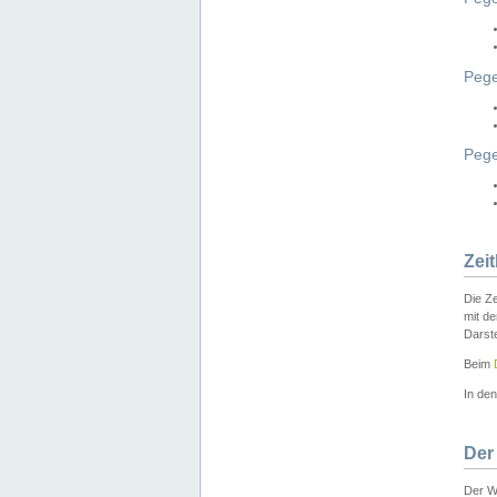
Pege
Peg
Zei
Die Ze
mit d
Darst
Beim
In de
Der
Der W