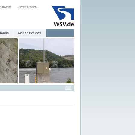
hinweise
Einstellungen
loads
Webservices