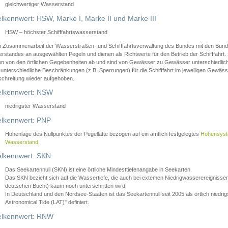
gleichwertiger Wasserstand
lkennwert: HSW, Marke I, Marke II und Marke III
HSW – höchster Schifffahrtswasserstand
in Zusammenarbeit der Wasserstraßen- und Schifffahrtsverwaltung des Bundes mit den Bund
standes an ausgewählten Pegeln und dienen als Richtwerte für den Betrieb der Schifffahrt. 
n von den örtlichen Gegebenheiten ab und sind von Gewässer zu Gewässer unterschiedlich
 unterschiedliche Beschränkungen (z.B. Sperrungen) für die Schifffahrt im jeweiligen Gewäss
schreitung wieder aufgehoben.
lkennwert: NSW
niedrigster Wasserstand
lkennwert: PNP
Höhenlage des Nullpunktes der Pegellatte bezogen auf ein amtlich festgelegtes
Höhensys
Wasserstand
.
lkennwert: SKN
Das Seekartennull (SKN) ist eine örtliche Mindesttiefenangabe in Seekarten.
Das SKN bezieht sich auf die Wassertiefe, die auch bei extemen Niedrigwasserereignissen
deutschen Bucht) kaum noch unterschritten wird.
In Deutschland und den Nordsee-Staaten ist das Seekartennull seit 2005 als örtlich nie
Astronomical Tide (LAT)" definiert.
lkennwert: RNW