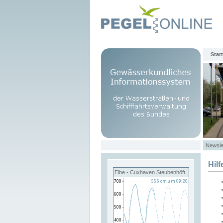
Start
Newsle
Hilf
Elbe - Cuxhaven Steubenhöft