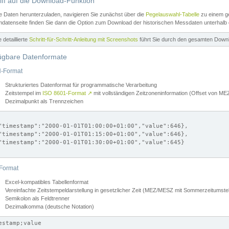
iff auf die Download-Funktion
e Daten herunterzuladen, navigieren Sie zunächst über die
Pegelauswahl-Tabelle
zu einem ge
datenseite finden Sie dann die Option zum Download der historischen Messdaten unterhalb
ne detaillierte
Schritt-für-Schritt-Anleitung mit Screenshots
führt Sie durch den gesamten Down
ügbare Datenformate
-Format
Strukturiertes Datenformat für programmatische Verarbeitung
Zeitstempel im
ISO 8601-Format
↗
mit vollständigen Zeitzoneninformation (Offset von 
Dezimalpunkt als Trennzeichen
"timestamp":"2000-01-01T01:00:00+01:00","value":646},

"timestamp":"2000-01-01T01:15:00+01:00","value":646},

"timestamp":"2000-01-01T01:30:00+01:00","value":645}

Format
Excel-kompatibles Tabellenformat
Vereinfachte Zeitstempeldarstellung in gesetzlicher Zeit (MEZ/MESZ mit Sommerzeitumstel
Semikolon als Feldtrenner
Dezimalkomma (deutsche Notation)
estamp;value
