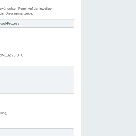
wünschten Pegel. Auf der jeweiligen
 der Diagrammanzeige.
load-Prozess.
MEZ/MESZ zu UTC)
lung)