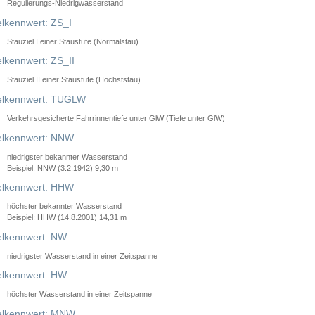
Regulierungs-Niedrigwasserstand
lkennwert: ZS_I
Stauziel I einer Staustufe (Normalstau)
lkennwert: ZS_II
Stauziel II einer Staustufe (Höchststau)
elkennwert: TUGLW
Verkehrsgesicherte Fahrrinnentiefe unter GlW (Tiefe unter GlW)
lkennwert: NNW
niedrigster bekannter Wasserstand
Beispiel: NNW (3.2.1942) 9,30 m
lkennwert: HHW
höchster bekannter Wasserstand
Beispiel: HHW (14.8.2001) 14,31 m
lkennwert: NW
niedrigster Wasserstand in einer Zeitspanne
lkennwert: HW
höchster Wasserstand in einer Zeitspanne
elkennwert: MNW