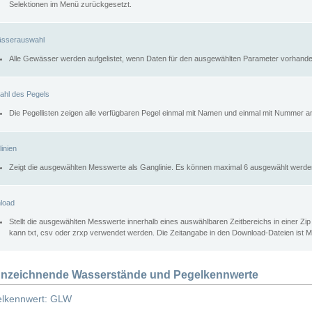
Selektionen im Menü zurückgesetzt.
sserauswahl
Alle Gewässer werden aufgelistet, wenn Daten für den ausgewählten Parameter vorhande
ahl des Pegels
Die Pegellisten zeigen alle verfügbaren Pegel einmal mit Namen und einmal mit Nummer a
inien
Zeigt die ausgewählten Messwerte als Ganglinie. Es können maximal 6 ausgewählt werde
load
Stellt die ausgewählten Messwerte innerhalb eines auswählbaren Zeitbereichs in einer Zi
kann txt, csv oder zrxp verwendet werden. Die Zeitangabe in den Download-Dateien ist 
nzeichnende Wasserstände und Pegelkennwerte
lkennwert: GLW