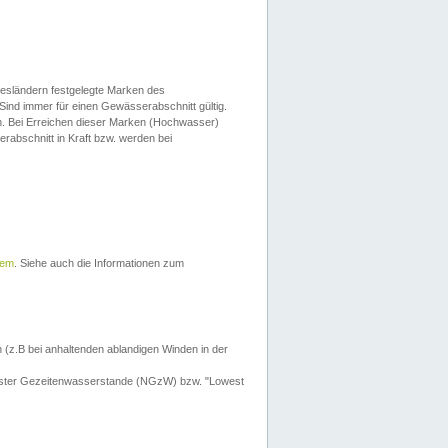
esländern festgelegte Marken des
Sind immer für einen Gewässerabschnitt gültig.
. Bei Erreichen dieser Marken (Hochwasser)
erabschnitt in Kraft bzw. werden bei
tem
. Siehe auch die Informationen zum
 (z.B bei anhaltenden ablandigen Winden in der
drigster Gezeitenwasserstande (NGzW) bzw. "Lowest