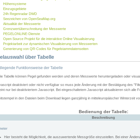
Höhensysteme
Einzugsgebiete
24h Regenradar DWD
Seezeichen von OpenSeaMap.org
Aktualität der Messwerte
Grenzwertüberschreitung der Messwerte
PEGELONLINE-Dienste
Open Source Projekt für die interaktive Online Visualisierung
Projektarbeit zur dynamischen Visualisierung von Messwerten
Generierung von QR-Codes für Pegelstammdatenseiten
elauswahl über Tabelle
legende Funktionsweise der Tabelle
die Tabelle können Pegel gefunden werden und deren Messwerte heruntergeladen oder visuali
vascript deaktiviert oder nicht verfügbar so muss jede Änderung mit der Bestätigung des "Filt
int nur bei deaktiviertem Javascript. Bei eingeschaltetem Javascript aktualisieren sich alle 
itstempel in den Dateien beim Download liegen ganzjährig in mitteleuropäischer Winterzeit vo
Bedienung der Tabelle:
Beschreibung
meter
Hier besteht die Möglichkeit, die auszuwertende Messgröße einzustellen. Bei einer Ände