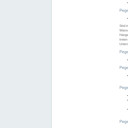
Pege
Sind 
Wasser
Hänge
treten
Unter
Pege
Pege
Pege
Pege