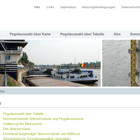
Hilfe
Links
Impressum
Nutzungsbedingungen
Datenschutz
Pegelauswahl über Karte
Pegelauswahl über Tabelle
Abo
Down
tter
e
Pegelauswahl über Tabelle
Kennzeichnende Wasserstände und Pegelkennwerte
Zeitbezug der Messwerte
Der Wasserstand
Download langfristiger Wasserstände und Abflüsse
Astronomische Gezeitenganglinie (Astrotide)