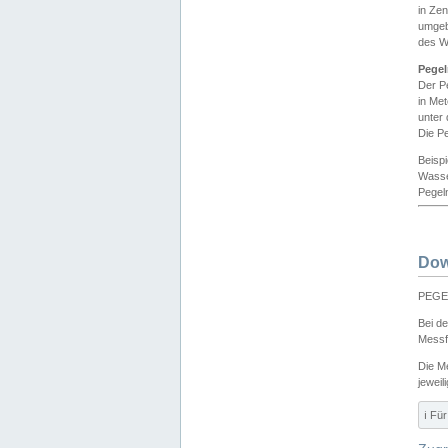
in Ze
umgeb
des W
Pegel
Der P
in Me
unter
Die Pe
Beisp
Wasse
Pegeln
Dow
PEGEL
Bei d
Messf
Die M
jeweil
ℹ️ F