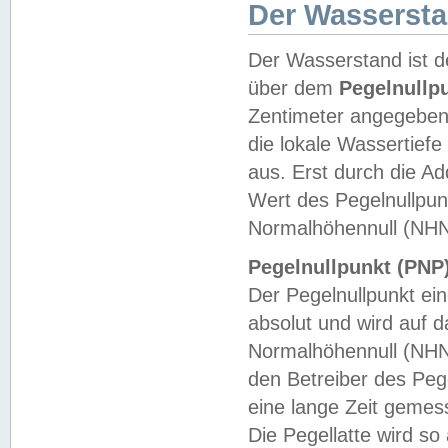
Der Wasserst
Der Wasserstand ist d
über dem
Pegelnullp
Zentimeter angegeben
die lokale Wassertie
aus. Erst durch die A
Wert des Pegelnullpun
Normalhöhennull (NHN
Pegelnullpunkt (PNP)
Der Pegelnullpunkt ei
absolut und wird auf
Normalhöhennull (NHN
den Betreiber des Pege
eine lange Zeit geme
Die Pegellatte wird s