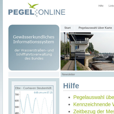
Hilfe
Link
Start
Pegelauswahl über Karte
Newsletter
Hilfe
Elbe - Cuxhaven Steubenhöft
Pegelauswahl übe
Kennzeichnende 
Zeitbezug der Me