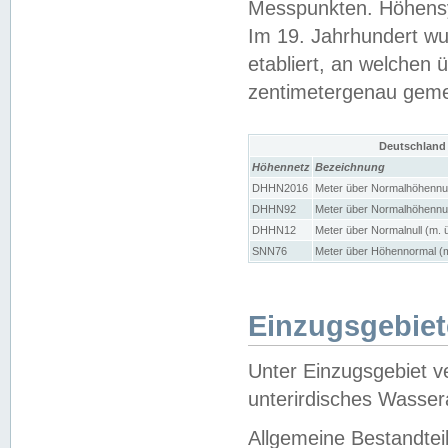
Messpunkten. Höhensy
Im 19. Jahrhundert wu
etabliert, an welchen 
zentimetergenau gem
Deutschland
Höhennetz
Bezeichnung
DHHN2016
Meter über Normalhöhennul
DHHN92
Meter über Normalhöhennul
DHHN12
Meter über Normalnull (m. 
SNN76
Meter über Höhennormal (m
Einzugsgebiet
Unter Einzugsgebiet v
unterirdisches Wasser
Allgemeine Bestandtei