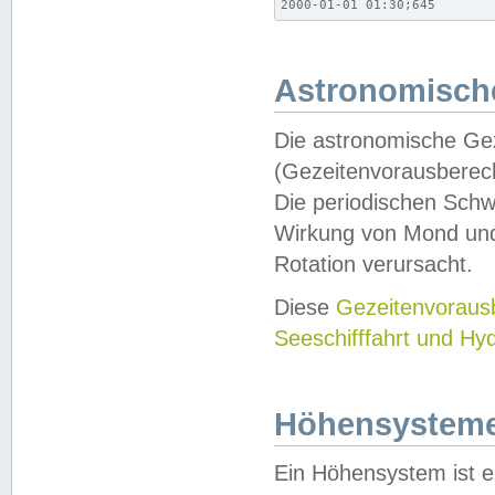
2000-01-01 01:30;645
Astronomische
Die astronomische Gez
(Gezeitenvorausberec
Die periodischen Schw
Wirkung von Mond und
Rotation verursacht.
Diese
Gezeitenvorau
Seeschifffahrt und Hy
Höhensystem
Ein Höhensystem ist e