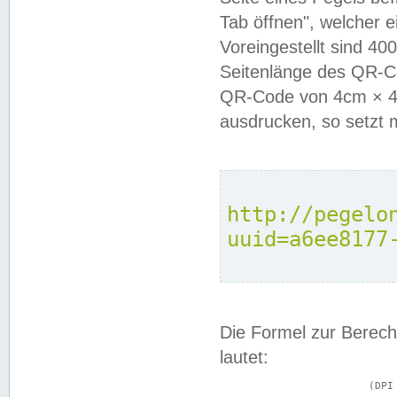
Tab öffnen", welcher 
Voreingestellt sind 4
Seitenlänge des QR-C
QR-Code von 4cm × 4c
ausdrucken, so setzt 
http://pegelo
uuid=a6ee8177
Die Formel zur Berech
lautet:
			(DPI × Druckkantenlänge in cm) ÷ 2,54 = Kantenlänge in Pixel
