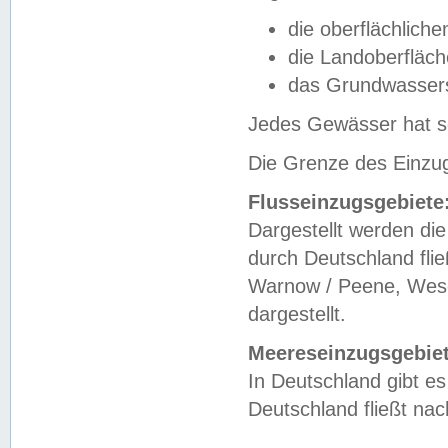
die oberflächlich
die Landoberfläc
das Grundwasser
Jedes Gewässer hat se
Die Grenze des Einzug
Flusseinzugsgebiete
Dargestellt werden die
durch Deutschland fli
Warnow / Peene, Weser
dargestellt.
Meereseinzugsgebiet
In Deutschland gibt 
Deutschland fließt n