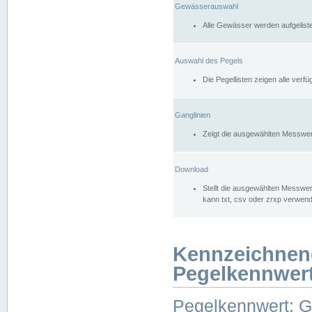
Gewässerauswahl
Alle Gewässer werden aufgelist
Auswahl des Pegels
Die Pegellisten zeigen alle ver
Ganglinien
Zeigt die ausgewählten Messwer
Download
Stellt die ausgewählten Messwer
kann txt, csv oder zrxp verwen
Kennzeichnen
Pegelkennwer
Pegelkennwert: 