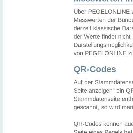
Über PEGELONLINE wer
Messwerten der Bundes
derzeit klassische Da
der Werte findet nicht 
Darstellungsmöglichkei
von PEGELONLINE zu 
QR-Codes
Auf der Stammdatensei
Seite anzeigen" ein Q
Stammdatenseite enthä
gescannt, so wird man
QR-Codes können auc
Seite eines Pegels be