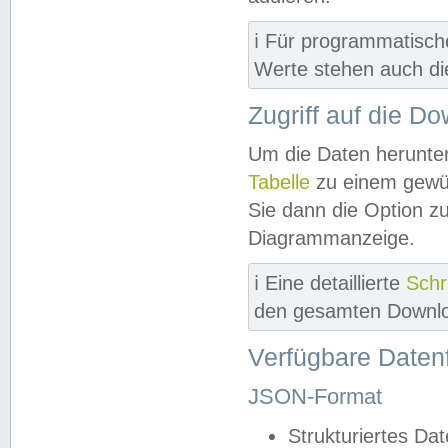
ℹ️ Für programmatisch
Werte stehen auch d
Zugriff auf die D
Um die Daten herunter
Tabelle
zu einem gewün
Sie dann die Option z
Diagrammanzeige.
ℹ️ Eine detaillierte
Schr
den gesamten Downlo
Verfügbare Daten
JSON-Format
Strukturiertes Da