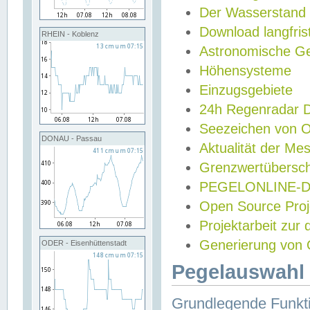
Der Wasserstand
Download langfris
RHEIN - Koblenz
Astronomische Gez
Höhensysteme
Einzugsgebiete
24h Regenradar
Seezeichen von 
DONAU - Passau
Aktualität der Me
Grenzwertübersch
PEGELONLINE-Di
Open Source Projek
Projektarbeit zur
Generierung von 
ODER - Eisenhüttenstadt
Pegelauswahl 
Grundlegende Funkti