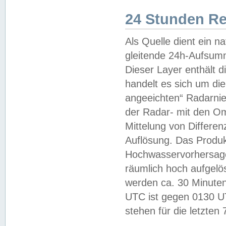
24 Stunden R
Als Quelle dient ein n
gleitende 24h-Aufsum
Dieser Layer enthält
handelt es sich um di
angeeichten“ Radarnie
der Radar- mit den O
Mittelung von Differe
Auflösung. Das Produk
Hochwasservorhersagez
räumlich hoch aufgelö
werden ca. 30 Minuten
UTC ist gegen 0130 UTC
stehen für die letzten