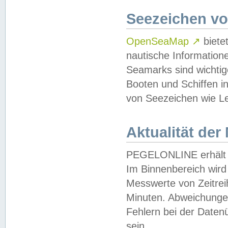
Seezeichen v
OpenSeaMap
↗
biete
nautische Information
Seamarks sind wichtig
Booten und Schiffen i
von Seezeichen wie Le
Aktualität der
PEGELONLINE erhält u
Im Binnenbereich wird 
Messwerte von Zeitreih
Minuten. Abweichungen
Fehlern bei der Daten
sein.