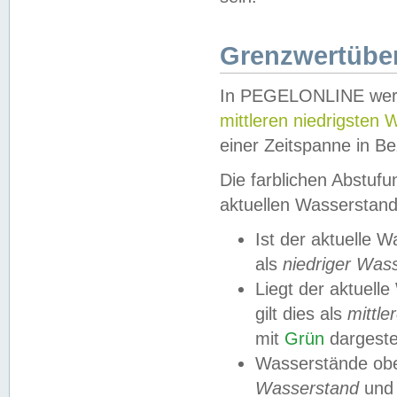
Grenzwertüber
In PEGELONLINE werde
mittleren niedrigsten
einer Zeitspanne in Be
Die farblichen Abstuf
aktuellen Wasserstand
Ist der aktuelle 
als
niedriger Was
Liegt der aktue
gilt dies als
mittle
mit
Grün
dargestel
Wasserstände obe
Wasserstand
und