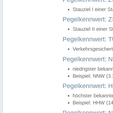
Stauziel I einer S
Pegelkennwert: Z
Stauziel II einer 
Pegelkennwert:
Verkehrsgesichert
Pegelkennwert:
niedrigster bekan
Beispiel: NNW (3
Pegelkennwert:
höchster bekannt
Beispiel: HHW (1
Pegelkennwert: 