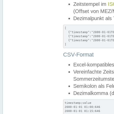
Zeitstempel im
IS
(Offset von MEZ
Dezimalpunkt als
[

  {"timestamp":"2000-01-01T0
  {"timestamp":"2000-01-01T0
  {"timestamp":"2000-01-01T0
]
CSV-Format
Excel-kompatibles
Vereinfachte Zeit
Sommerzeitumstel
Semikolon als Fel
Dezimalkomma (de
timestamp;value

2000-01-01 01:00;646

2000-01-01 01:15;646
