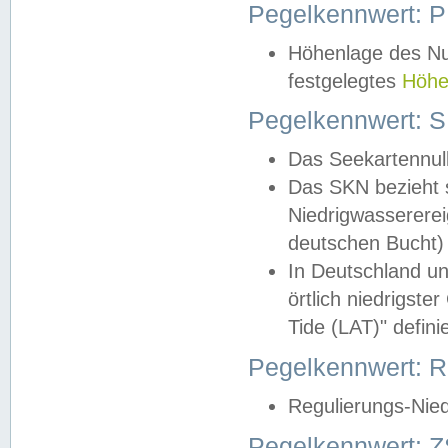
Pegelkennwert: 
Höhenlage des Nul
festgelegtes
Höhe
Pegelkennwert: 
Das Seekartennull
Das SKN bezieht s
Niedrigwassererei
deutschen Bucht) 
In Deutschland un
örtlich niedrigst
Tide (LAT)" definie
Pegelkennwert:
Regulierungs-Nie
Pegelkennwert: Z