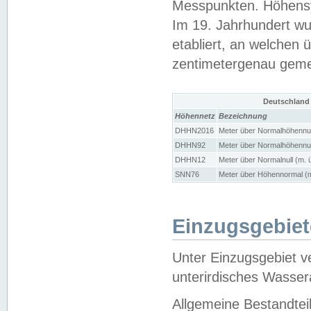
Messpunkten. Höhensy
Im 19. Jahrhundert wu
etabliert, an welchen 
zentimetergenau gem
Deutschland
Höhennetz
Bezeichnung
DHHN2016
Meter über Normalhöhennul
DHHN92
Meter über Normalhöhennul
DHHN12
Meter über Normalnull (m. 
SNN76
Meter über Höhennormal (m
Einzugsgebiet
Unter Einzugsgebiet v
unterirdisches Wasser
Allgemeine Bestandtei