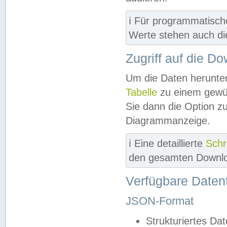
ℹ️ Für programmatisch
Werte stehen auch d
Zugriff auf die D
Um die Daten herunter
Tabelle
zu einem gewün
Sie dann die Option z
Diagrammanzeige.
ℹ️ Eine detaillierte
Schr
den gesamten Downlo
Verfügbare Daten
JSON-Format
Strukturiertes Da