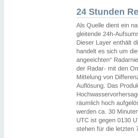
24 Stunden R
Als Quelle dient ein n
gleitende 24h-Aufsum
Dieser Layer enthält
handelt es sich um di
angeeichten“ Radarnie
der Radar- mit den O
Mittelung von Differe
Auflösung. Das Produk
Hochwasservorhersagez
räumlich hoch aufgelö
werden ca. 30 Minuten
UTC ist gegen 0130 UTC
stehen für die letzten