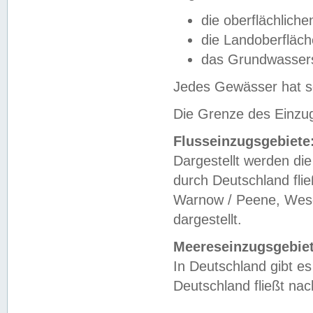
die oberflächlich
die Landoberfläc
das Grundwasser
Jedes Gewässer hat se
Die Grenze des Einzug
Flusseinzugsgebiete
Dargestellt werden die
durch Deutschland fli
Warnow / Peene, Weser
dargestellt.
Meereseinzugsgebiet
In Deutschland gibt 
Deutschland fließt n