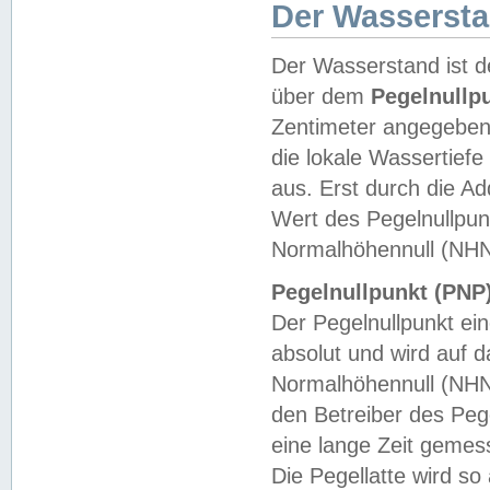
Der Wasserst
Der Wasserstand ist d
über dem
Pegelnullp
Zentimeter angegeben
die lokale Wassertie
aus. Erst durch die A
Wert des Pegelnullpun
Normalhöhennull (NHN
Pegelnullpunkt (PNP)
Der Pegelnullpunkt ei
absolut und wird auf
Normalhöhennull (NHN
den Betreiber des Pege
eine lange Zeit geme
Die Pegellatte wird s