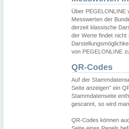
Über PEGELONLINE wer
Messwerten der Bundes
derzeit klassische Da
der Werte findet nicht 
Darstellungsmöglichkei
von PEGELONLINE zu 
QR-Codes
Auf der Stammdatensei
Seite anzeigen" ein Q
Stammdatenseite enthä
gescannt, so wird man
QR-Codes können auc
Seite eines Pegels be