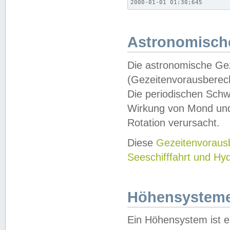
2000-01-01 01:30;645
Astronomische
Die astronomische Gez
(Gezeitenvorausberec
Die periodischen Schw
Wirkung von Mond und
Rotation verursacht.
Diese
Gezeitenvorau
Seeschifffahrt und Hy
Höhensystem
Ein Höhensystem ist e