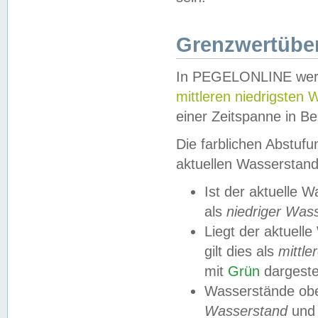
Grenzwertüber
In PEGELONLINE werde
mittleren niedrigsten
einer Zeitspanne in Be
Die farblichen Abstuf
aktuellen Wasserstand
Ist der aktuelle 
als
niedriger Was
Liegt der aktue
gilt dies als
mittle
mit
Grün
dargestel
Wasserstände obe
Wasserstand
und