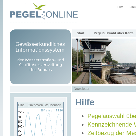
Hilfe
Link
Start
Pegelauswahl über Karte
Newsletter
Hilfe
Elbe - Cuxhaven Steubenhöft
Pegelauswahl übe
Kennzeichnende 
Zeitbezug der Me