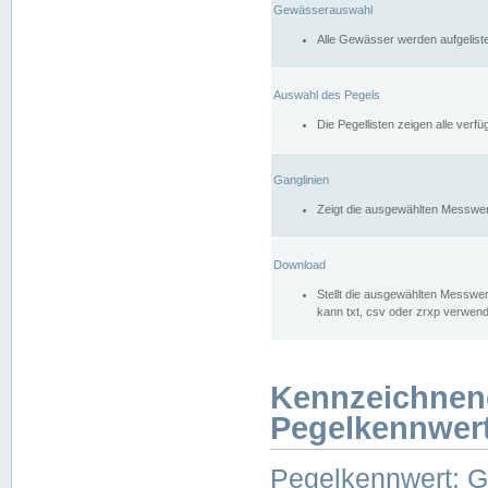
Gewässerauswahl
Alle Gewässer werden aufgelist
Auswahl des Pegels
Die Pegellisten zeigen alle ver
Ganglinien
Zeigt die ausgewählten Messwer
Download
Stellt die ausgewählten Messwer
kann txt, csv oder zrxp verwen
Kennzeichnen
Pegelkennwer
Pegelkennwert: 