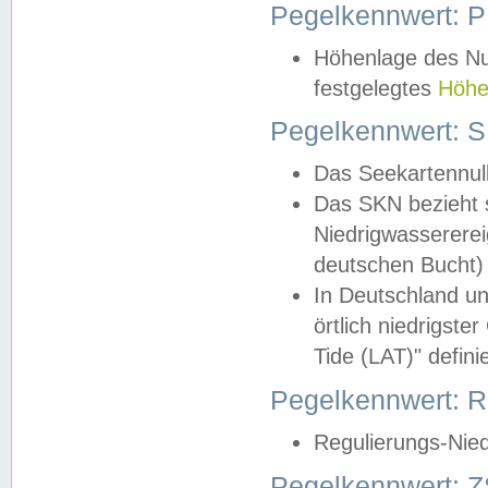
Pegelkennwert: 
Höhenlage des Nul
festgelegtes
Höhe
Pegelkennwert: 
Das Seekartennull
Das SKN bezieht s
Niedrigwassererei
deutschen Bucht) 
In Deutschland un
örtlich niedrigst
Tide (LAT)" definie
Pegelkennwert:
Regulierungs-Nie
Pegelkennwert: Z