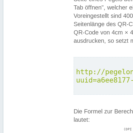
Tab öffnen", welcher 
Voreingestellt sind 4
Seitenlänge des QR-C
QR-Code von 4cm × 4c
ausdrucken, so setzt 
http://pegelo
uuid=a6ee8177
Die Formel zur Berech
lautet:
			(DPI × Druckkantenlänge in cm) ÷ 2,54 = Kantenlänge in Pixel
