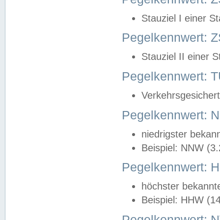
Stauziel I einer S
Pegelkennwert: Z
Stauziel II einer 
Pegelkennwert:
Verkehrsgesichert
Pegelkennwert:
niedrigster bekan
Beispiel: NNW (3
Pegelkennwert:
höchster bekannt
Beispiel: HHW (1
Pegelkennwert: 