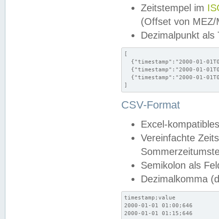
Zeitstempel im
IS
(Offset von MEZ
Dezimalpunkt als
[

  {"timestamp":"2000-01-01T0
  {"timestamp":"2000-01-01T0
  {"timestamp":"2000-01-01T0
]
CSV-Format
Excel-kompatibles
Vereinfachte Zeit
Sommerzeitumstel
Semikolon als Fel
Dezimalkomma (de
timestamp;value

2000-01-01 01:00;646

2000-01-01 01:15;646
