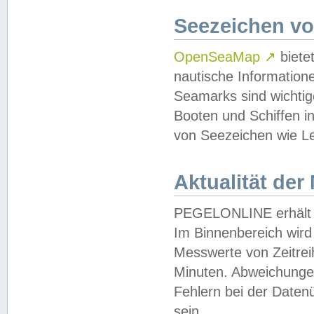
Seezeichen v
OpenSeaMap
↗
biete
nautische Information
Seamarks sind wichtig
Booten und Schiffen i
von Seezeichen wie Le
Aktualität der
PEGELONLINE erhält u
Im Binnenbereich wird 
Messwerte von Zeitreih
Minuten. Abweichungen
Fehlern bei der Daten
sein.