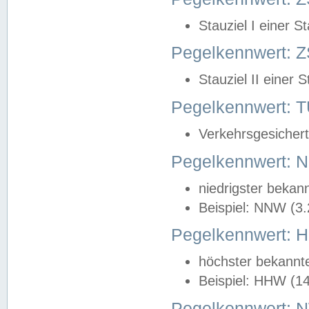
Stauziel I einer S
Pegelkennwert: Z
Stauziel II einer 
Pegelkennwert:
Verkehrsgesichert
Pegelkennwert:
niedrigster bekan
Beispiel: NNW (3
Pegelkennwert:
höchster bekannt
Beispiel: HHW (1
Pegelkennwert: 