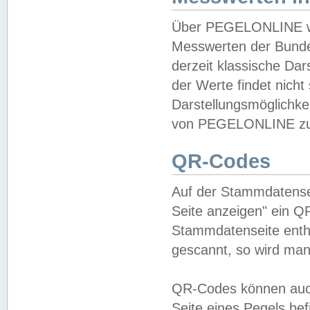
Über PEGELONLINE wer
Messwerten der Bundes
derzeit klassische Da
der Werte findet nicht 
Darstellungsmöglichkei
von PEGELONLINE zu 
QR-Codes
Auf der Stammdatensei
Seite anzeigen" ein Q
Stammdatenseite enthä
gescannt, so wird man
QR-Codes können auc
Seite eines Pegels be