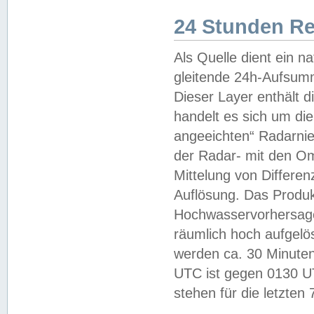
24 Stunden R
Als Quelle dient ein n
gleitende 24h-Aufsum
Dieser Layer enthält
handelt es sich um di
angeeichten“ Radarnie
der Radar- mit den O
Mittelung von Differe
Auflösung. Das Produk
Hochwasservorhersagez
räumlich hoch aufgelö
werden ca. 30 Minuten
UTC ist gegen 0130 UTC
stehen für die letzten