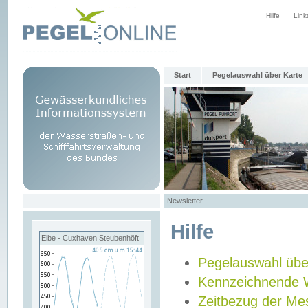
Hilfe
Link
Start
Pegelauswahl über Karte
Newsletter
Hilfe
Elbe - Cuxhaven Steubenhöft
Pegelauswahl übe
Kennzeichnende 
Zeitbezug der Me