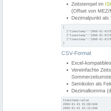
Zeitstempel im
IS
(Offset von MEZ
Dezimalpunkt als
[

  {"timestamp":"2000-01-01T0
  {"timestamp":"2000-01-01T0
  {"timestamp":"2000-01-01T0
]
CSV-Format
Excel-kompatibles
Vereinfachte Zeit
Sommerzeitumstel
Semikolon als Fel
Dezimalkomma (de
timestamp;value

2000-01-01 01:00;646

2000-01-01 01:15;646
