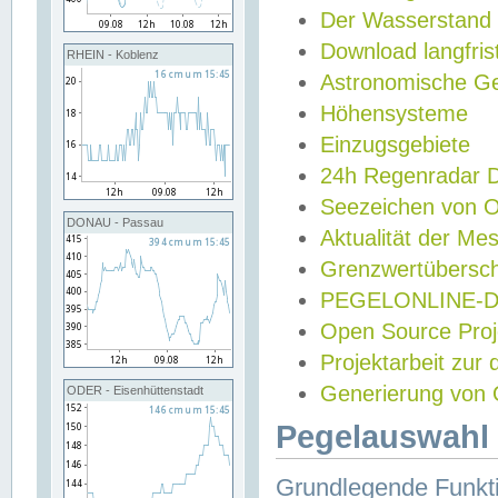
Der Wasserstand
Download langfris
RHEIN - Koblenz
Astronomische Gez
Höhensysteme
Einzugsgebiete
24h Regenradar
Seezeichen von 
DONAU - Passau
Aktualität der Me
Grenzwertübersch
PEGELONLINE-Di
Open Source Projek
Projektarbeit zur
Generierung von 
ODER - Eisenhüttenstadt
Pegelauswahl 
Grundlegende Funkti