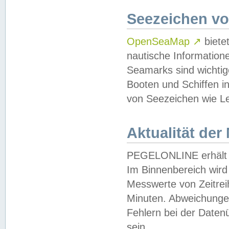
Seezeichen v
OpenSeaMap
↗
biete
nautische Information
Seamarks sind wichtig
Booten und Schiffen i
von Seezeichen wie Le
Aktualität der
PEGELONLINE erhält u
Im Binnenbereich wird 
Messwerte von Zeitreih
Minuten. Abweichungen
Fehlern bei der Daten
sein.