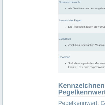
Gewässerauswahl
Alle Gewässer werden aufgelist
Auswahl des Pegels
Die Pegellisten zeigen alle ver
Ganglinien
Zeigt die ausgewählten Messwer
Download
Stellt die ausgewählten Messwer
kann txt, csv oder zrxp verwen
Kennzeichnen
Pegelkennwer
Pegelkennwert: 