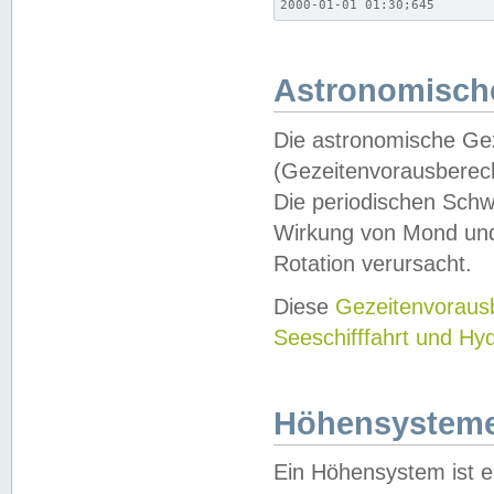
2000-01-01 01:30;645
Astronomische
Die astronomische Gez
(Gezeitenvorausberec
Die periodischen Schw
Wirkung von Mond und
Rotation verursacht.
Diese
Gezeitenvorau
Seeschifffahrt und Hy
Höhensystem
Ein Höhensystem ist e