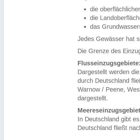
die oberflächlich
die Landoberfläc
das Grundwasser
Jedes Gewässer hat se
Die Grenze des Einzug
Flusseinzugsgebiete
Dargestellt werden die
durch Deutschland fli
Warnow / Peene, Weser
dargestellt.
Meereseinzugsgebiet
In Deutschland gibt 
Deutschland fließt n