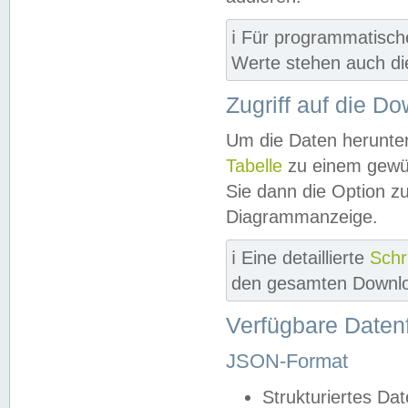
ℹ️ Für programmatisch
Werte stehen auch d
Zugriff auf die D
Um die Daten herunter
Tabelle
zu einem gewün
Sie dann die Option z
Diagrammanzeige.
ℹ️ Eine detaillierte
Schr
den gesamten Downlo
Verfügbare Daten
JSON-Format
Strukturiertes Da