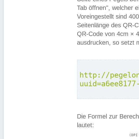
Tab öffnen", welcher 
Voreingestellt sind 4
Seitenlänge des QR-C
QR-Code von 4cm × 4c
ausdrucken, so setzt 
http://pegelo
uuid=a6ee8177
Die Formel zur Berech
lautet:
			(DPI × Druckkantenlänge in cm) ÷ 2,54 = Kantenlänge in Pixel
