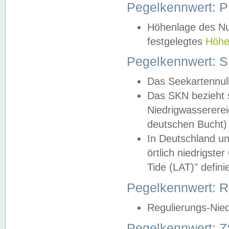
Pegelkennwert: 
Höhenlage des Nul
festgelegtes
Höhe
Pegelkennwert: 
Das Seekartennull
Das SKN bezieht s
Niedrigwassererei
deutschen Bucht) 
In Deutschland un
örtlich niedrigst
Tide (LAT)" definie
Pegelkennwert:
Regulierungs-Nie
Pegelkennwert: Z