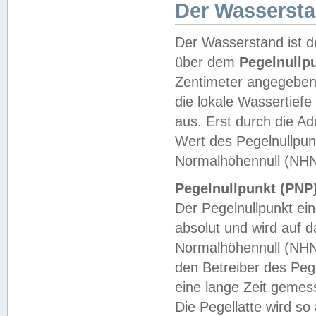
Der Wasserst
Der Wasserstand ist d
über dem
Pegelnullp
Zentimeter angegeben
die lokale Wassertie
aus. Erst durch die A
Wert des Pegelnullpun
Normalhöhennull (NHN
Pegelnullpunkt (PNP)
Der Pegelnullpunkt ei
absolut und wird auf
Normalhöhennull (NHN
den Betreiber des Pege
eine lange Zeit geme
Die Pegellatte wird s