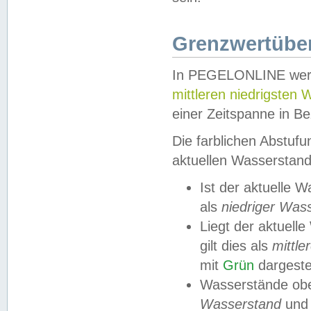
Grenzwertüber
In PEGELONLINE werde
mittleren niedrigsten
einer Zeitspanne in Be
Die farblichen Abstuf
aktuellen Wasserstand
Ist der aktuelle 
als
niedriger Was
Liegt der aktue
gilt dies als
mittle
mit
Grün
dargestel
Wasserstände obe
Wasserstand
und