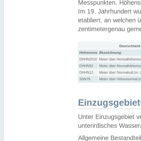
Messpunkten. Höhensy
Im 19. Jahrhundert wu
etabliert, an welchen 
zentimetergenau gem
Deutschland
Höhennetz
Bezeichnung
DHHN2016
Meter über Normalhöhennul
DHHN92
Meter über Normalhöhennul
DHHN12
Meter über Normalnull (m. 
SNN76
Meter über Höhennormal (m
Einzugsgebiet
Unter Einzugsgebiet v
unterirdisches Wasser
Allgemeine Bestandtei