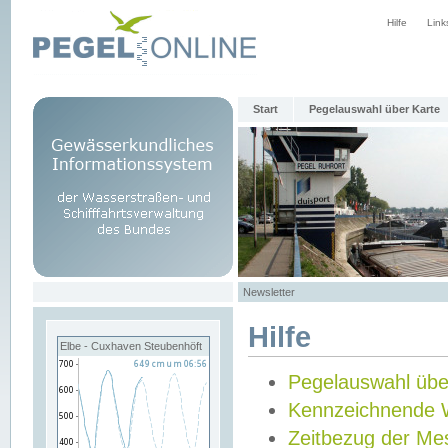
Hilfe
Link
Start
Pegelauswahl über Karte
Newsletter
Hilfe
Elbe - Cuxhaven Steubenhöft
Pegelauswahl übe
Kennzeichnende 
Zeitbezug der Me