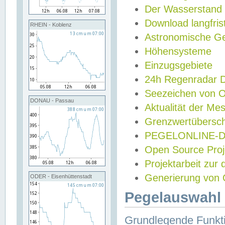
Der Wasserstand
Download langfris
RHEIN - Koblenz
Astronomische Gez
Höhensysteme
Einzugsgebiete
24h Regenradar
Seezeichen von 
DONAU - Passau
Aktualität der Me
Grenzwertübersch
PEGELONLINE-Di
Open Source Projek
Projektarbeit zur
Generierung von 
ODER - Eisenhüttenstadt
Pegelauswahl 
Grundlegende Funkti