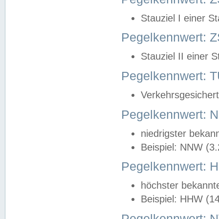
Stauziel I einer S
Pegelkennwert: Z
Stauziel II einer 
Pegelkennwert:
Verkehrsgesichert
Pegelkennwert:
niedrigster bekan
Beispiel: NNW (3
Pegelkennwert:
höchster bekannt
Beispiel: HHW (1
Pegelkennwert: 