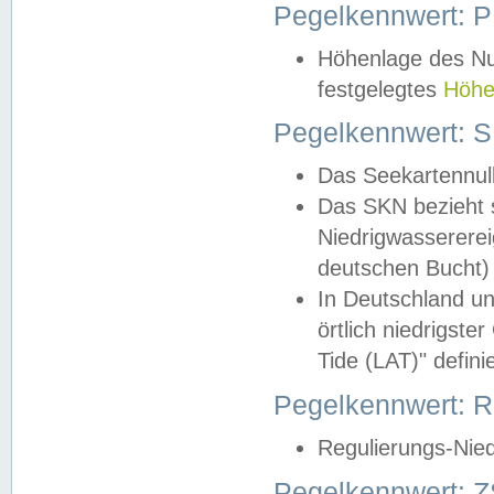
Pegelkennwert: 
Höhenlage des Nul
festgelegtes
Höhe
Pegelkennwert: 
Das Seekartennull
Das SKN bezieht s
Niedrigwassererei
deutschen Bucht) 
In Deutschland un
örtlich niedrigst
Tide (LAT)" definie
Pegelkennwert:
Regulierungs-Nie
Pegelkennwert: Z