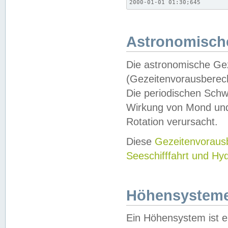
2000-01-01 01:30;645
Astronomische
Die astronomische Gez
(Gezeitenvorausberec
Die periodischen Schw
Wirkung von Mond und
Rotation verursacht.
Diese
Gezeitenvorau
Seeschifffahrt und Hy
Höhensystem
Ein Höhensystem ist e