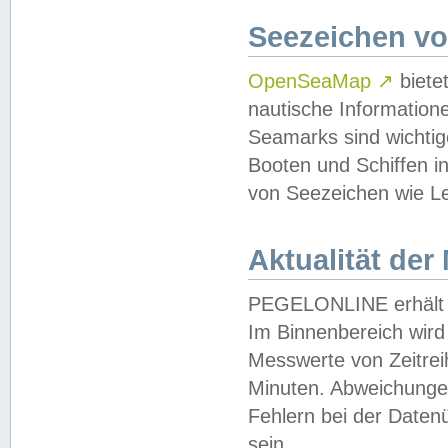
Seezeichen v
OpenSeaMap
↗
biete
nautische Information
Seamarks sind wichtig
Booten und Schiffen i
von Seezeichen wie Le
Aktualität der
PEGELONLINE erhält u
Im Binnenbereich wird 
Messwerte von Zeitreih
Minuten. Abweichungen
Fehlern bei der Daten
sein.