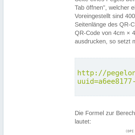
Tab öffnen", welcher 
Voreingestellt sind 4
Seitenlänge des QR-C
QR-Code von 4cm × 4c
ausdrucken, so setzt 
http://pegelo
uuid=a6ee8177
Die Formel zur Berech
lautet:
			(DPI × Druckkantenlänge in cm) ÷ 2,54 = Kantenlänge in Pixel
