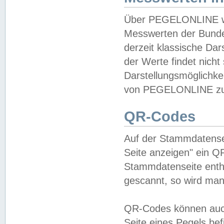
Über PEGELONLINE wer
Messwerten der Bundes
derzeit klassische Da
der Werte findet nicht 
Darstellungsmöglichkei
von PEGELONLINE zu 
QR-Codes
Auf der Stammdatensei
Seite anzeigen" ein Q
Stammdatenseite enthä
gescannt, so wird man
QR-Codes können auc
Seite eines Pegels be