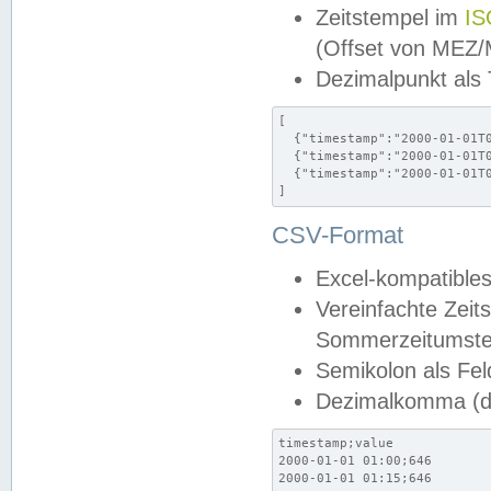
Zeitstempel im
IS
(Offset von MEZ
Dezimalpunkt als
[

  {"timestamp":"2000-01-01T0
  {"timestamp":"2000-01-01T0
  {"timestamp":"2000-01-01T0
]
CSV-Format
Excel-kompatibles
Vereinfachte Zeit
Sommerzeitumstel
Semikolon als Fel
Dezimalkomma (de
timestamp;value

2000-01-01 01:00;646

2000-01-01 01:15;646
