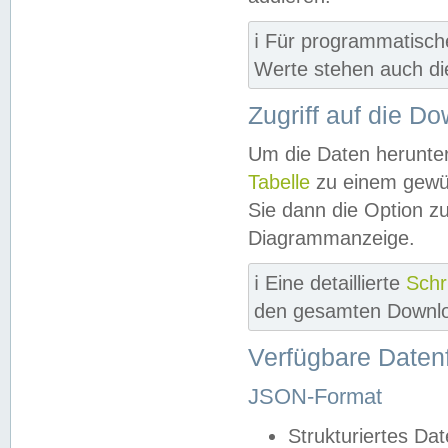
ℹ️ Für programmatisch
Werte stehen auch d
Zugriff auf die D
Um die Daten herunter
Tabelle
zu einem gewün
Sie dann die Option z
Diagrammanzeige.
ℹ️ Eine detaillierte
Schr
den gesamten Downlo
Verfügbare Daten
JSON-Format
Strukturiertes Da