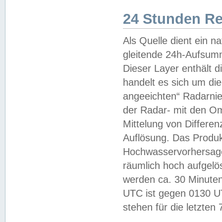
24 Stunden R
Als Quelle dient ein n
gleitende 24h-Aufsum
Dieser Layer enthält
handelt es sich um di
angeeichten“ Radarnie
der Radar- mit den O
Mittelung von Differe
Auflösung. Das Produk
Hochwasservorhersagez
räumlich hoch aufgelö
werden ca. 30 Minuten
UTC ist gegen 0130 UTC
stehen für die letzten