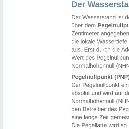
Der Wasserst
Der Wasserstand ist d
über dem
Pegelnullp
Zentimeter angegeben
die lokale Wassertie
aus. Erst durch die A
Wert des Pegelnullpun
Normalhöhennull (NHN
Pegelnullpunkt (PNP)
Der Pegelnullpunkt ei
absolut und wird auf
Normalhöhennull (NHN
den Betreiber des Pege
eine lange Zeit geme
Die Pegellatte wird s