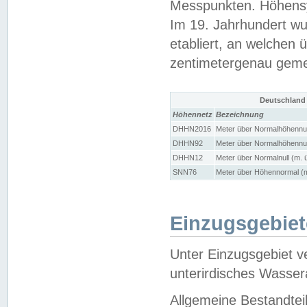
Messpunkten. Höhensy
Im 19. Jahrhundert wu
etabliert, an welchen 
zentimetergenau gem
Deutschland
Höhennetz
Bezeichnung
DHHN2016
Meter über Normalhöhennul
DHHN92
Meter über Normalhöhennul
DHHN12
Meter über Normalnull (m. 
SNN76
Meter über Höhennormal (m
Einzugsgebiet
Unter Einzugsgebiet v
unterirdisches Wasser
Allgemeine Bestandtei