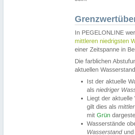
Grenzwertüber
In PEGELONLINE werde
mittleren niedrigsten
einer Zeitspanne in Be
Die farblichen Abstuf
aktuellen Wasserstand
Ist der aktuelle 
als
niedriger Was
Liegt der aktue
gilt dies als
mittle
mit
Grün
dargestel
Wasserstände obe
Wasserstand
und