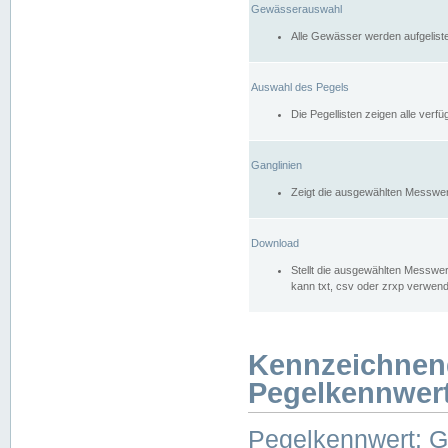
Gewässerauswahl
Alle Gewässer werden aufgelist
Auswahl des Pegels
Die Pegellisten zeigen alle ver
Ganglinien
Zeigt die ausgewählten Messwer
Download
Stellt die ausgewählten Messwer
kann txt, csv oder zrxp verwen
Kennzeichnen
Pegelkennwer
Pegelkennwert: 