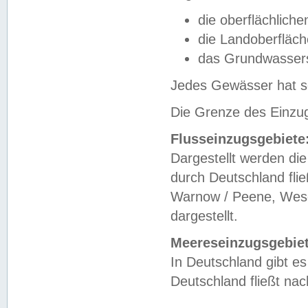
die oberflächlich
die Landoberfläc
das Grundwasser
Jedes Gewässer hat se
Die Grenze des Einzug
Flusseinzugsgebiete
Dargestellt werden die
durch Deutschland fli
Warnow / Peene, Weser
dargestellt.
Meereseinzugsgebiet
In Deutschland gibt 
Deutschland fließt n