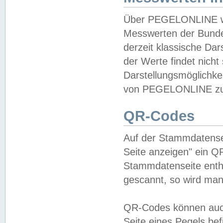
Über PEGELONLINE wer
Messwerten der Bundes
derzeit klassische Da
der Werte findet nicht 
Darstellungsmöglichkei
von PEGELONLINE zu 
QR-Codes
Auf der Stammdatensei
Seite anzeigen" ein Q
Stammdatenseite enthä
gescannt, so wird man
QR-Codes können auc
Seite eines Pegels be