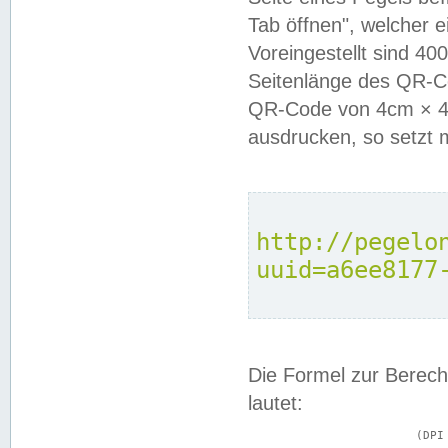
Tab öffnen", welcher 
Voreingestellt sind 4
Seitenlänge des QR-C
QR-Code von 4cm × 4c
ausdrucken, so setzt 
http://pegelo
uuid=a6ee8177
Die Formel zur Berech
lautet:
			(DPI × Druckkantenlänge in cm) ÷ 2,54 = Kantenlänge in Pixel
