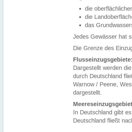
die oberflächlich
die Landoberfläc
das Grundwasser
Jedes Gewässer hat se
Die Grenze des Einzug
Flusseinzugsgebiete
Dargestellt werden die
durch Deutschland fli
Warnow / Peene, Weser
dargestellt.
Meereseinzugsgebiet
In Deutschland gibt 
Deutschland fließt n