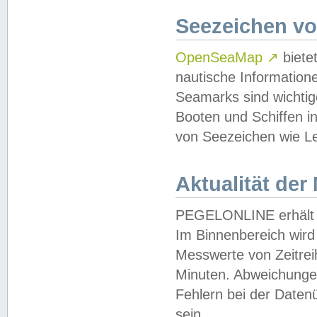
Seezeichen v
OpenSeaMap
↗
biete
nautische Information
Seamarks sind wichtig
Booten und Schiffen i
von Seezeichen wie Le
Aktualität der
PEGELONLINE erhält u
Im Binnenbereich wird 
Messwerte von Zeitreih
Minuten. Abweichungen
Fehlern bei der Daten
sein.