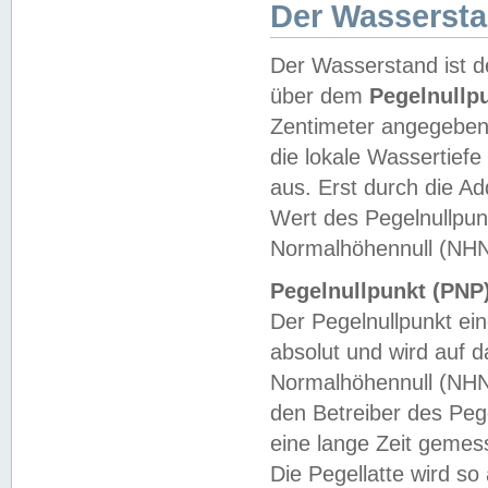
Der Wasserst
Der Wasserstand ist d
über dem
Pegelnullp
Zentimeter angegeben
die lokale Wassertie
aus. Erst durch die A
Wert des Pegelnullpun
Normalhöhennull (NHN
Pegelnullpunkt (PNP)
Der Pegelnullpunkt ei
absolut und wird auf
Normalhöhennull (NHN
den Betreiber des Pege
eine lange Zeit geme
Die Pegellatte wird s