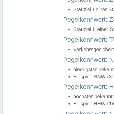
Stauziel I einer S
Pegelkennwert: Z
Stauziel II einer 
Pegelkennwert:
Verkehrsgesichert
Pegelkennwert:
niedrigster bekan
Beispiel: NNW (3
Pegelkennwert:
höchster bekannt
Beispiel: HHW (1
Pegelkennwert: 