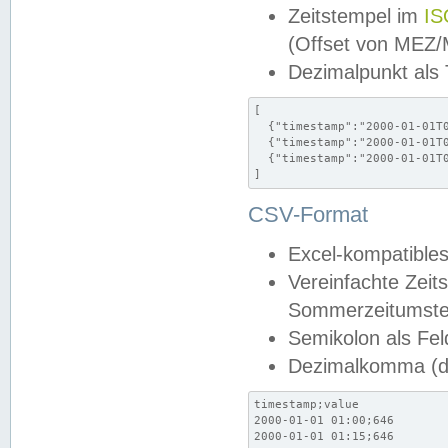
Zeitstempel im
IS
(Offset von MEZ
Dezimalpunkt als
[

  {"timestamp":"2000-01-01T0
  {"timestamp":"2000-01-01T0
  {"timestamp":"2000-01-01T0
]
CSV-Format
Excel-kompatibles
Vereinfachte Zeit
Sommerzeitumstel
Semikolon als Fel
Dezimalkomma (de
timestamp;value

2000-01-01 01:00;646

2000-01-01 01:15;646
