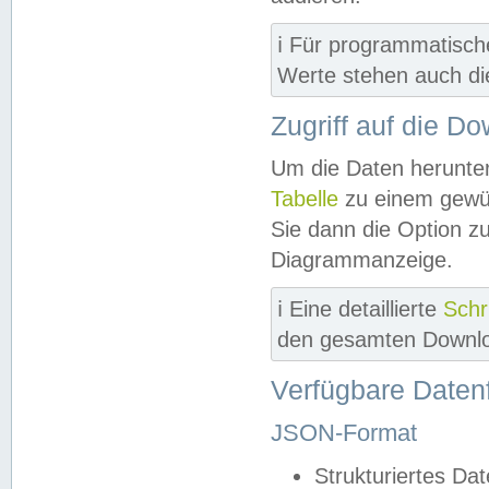
ℹ️ Für programmatisch
Werte stehen auch d
Zugriff auf die D
Um die Daten herunter
Tabelle
zu einem gewün
Sie dann die Option z
Diagrammanzeige.
ℹ️ Eine detaillierte
Schr
den gesamten Downlo
Verfügbare Daten
JSON-Format
Strukturiertes Da