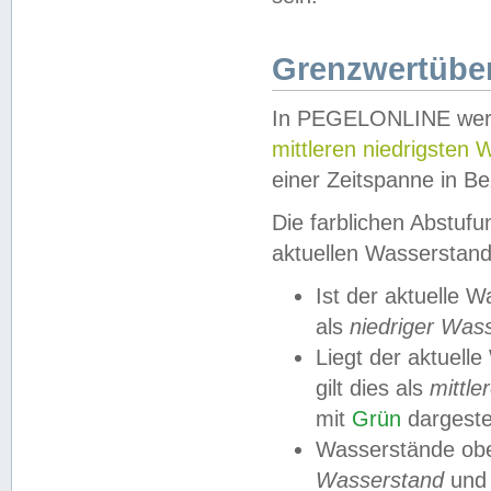
Grenzwertüber
In PEGELONLINE werde
mittleren niedrigsten
einer Zeitspanne in Be
Die farblichen Abstuf
aktuellen Wasserstand
Ist der aktuelle 
als
niedriger Was
Liegt der aktue
gilt dies als
mittle
mit
Grün
dargestel
Wasserstände obe
Wasserstand
und