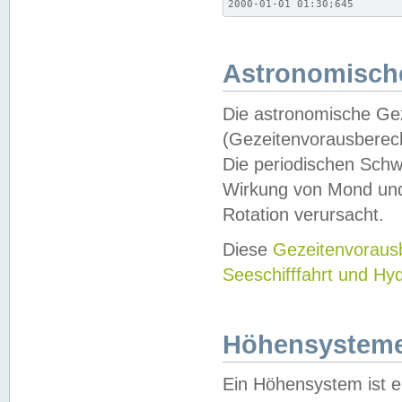
2000-01-01 01:30;645
Astronomische
Die astronomische Gez
(Gezeitenvorausberec
Die periodischen Schw
Wirkung von Mond und
Rotation verursacht.
Diese
Gezeitenvorau
Seeschifffahrt und Hy
Höhensystem
Ein Höhensystem ist e