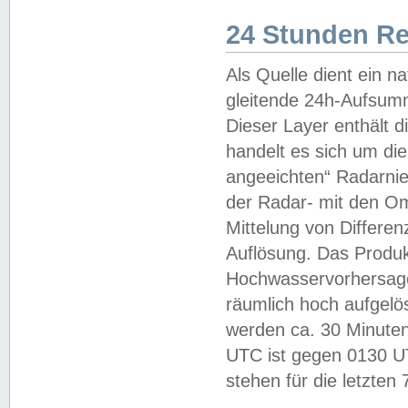
24 Stunden R
Als Quelle dient ein n
gleitende 24h-Aufsum
Dieser Layer enthält
handelt es sich um di
angeeichten“ Radarnie
der Radar- mit den O
Mittelung von Differe
Auflösung. Das Produk
Hochwasservorhersagez
räumlich hoch aufgelö
werden ca. 30 Minuten
UTC ist gegen 0130 UTC
stehen für die letzten