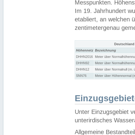
Messpunkten. Höhensy
Im 19. Jahrhundert wu
etabliert, an welchen 
zentimetergenau gem
Deutschland
Höhennetz
Bezeichnung
DHHN2016
Meter über Normalhöhennul
DHHN92
Meter über Normalhöhennul
DHHN12
Meter über Normalnull (m. 
SNN76
Meter über Höhennormal (m
Einzugsgebiet
Unter Einzugsgebiet v
unterirdisches Wasser
Allgemeine Bestandtei