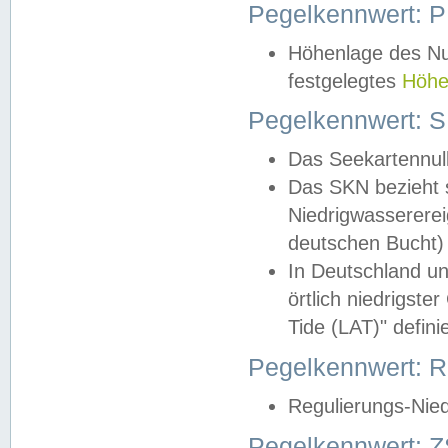
Pegelkennwert: 
Höhenlage des Nul
festgelegtes
Höhe
Pegelkennwert: 
Das Seekartennull
Das SKN bezieht s
Niedrigwassererei
deutschen Bucht) 
In Deutschland un
örtlich niedrigst
Tide (LAT)" definie
Pegelkennwert:
Regulierungs-Nie
Pegelkennwert: Z