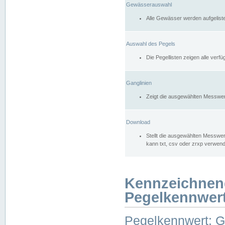
Gewässerauswahl
Alle Gewässer werden aufgelist
Auswahl des Pegels
Die Pegellisten zeigen alle ver
Ganglinien
Zeigt die ausgewählten Messwer
Download
Stellt die ausgewählten Messwer
kann txt, csv oder zrxp verwen
Kennzeichnen
Pegelkennwer
Pegelkennwert: 