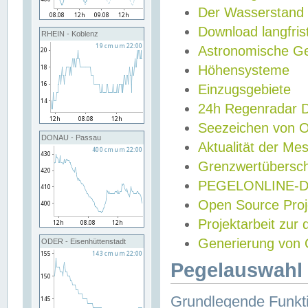
Der Wasserstand
Download langfris
RHEIN - Koblenz
Astronomische Gez
Höhensysteme
Einzugsgebiete
24h Regenradar
Seezeichen von 
DONAU - Passau
Aktualität der Me
Grenzwertübersch
PEGELONLINE-Di
Open Source Projek
Projektarbeit zur
Generierung von 
ODER - Eisenhüttenstadt
Pegelauswahl 
Grundlegende Funkti