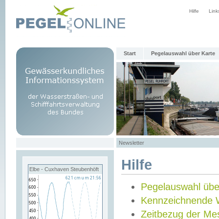
Hilfe
Link
Start
Pegelauswahl über Karte
Newsletter
Hilfe
Elbe - Cuxhaven Steubenhöft
Pegelauswahl übe
Kennzeichnende 
Zeitbezug der Me