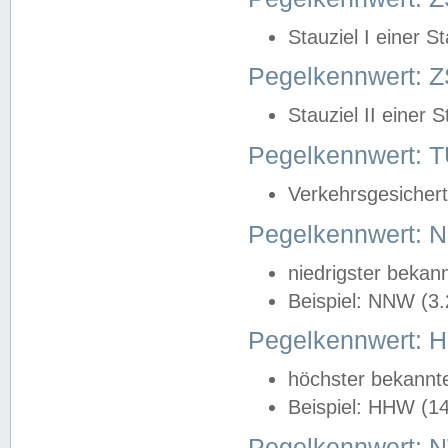
Stauziel I einer S
Pegelkennwert: Z
Stauziel II einer 
Pegelkennwert:
Verkehrsgesichert
Pegelkennwert:
niedrigster bekan
Beispiel: NNW (3
Pegelkennwert:
höchster bekannt
Beispiel: HHW (1
Pegelkennwert: 