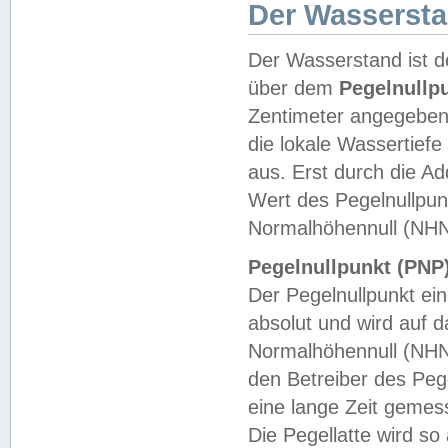
Der Wasserst
Der Wasserstand ist d
über dem
Pegelnullp
Zentimeter angegeben
die lokale Wassertie
aus. Erst durch die A
Wert des Pegelnullpun
Normalhöhennull (NHN
Pegelnullpunkt (PNP)
Der Pegelnullpunkt ei
absolut und wird auf
Normalhöhennull (NHN
den Betreiber des Pege
eine lange Zeit geme
Die Pegellatte wird s