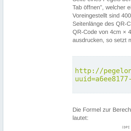
Tab öffnen", welcher 
Voreingestellt sind 4
Seitenlänge des QR-C
QR-Code von 4cm × 4c
ausdrucken, so setzt 
http://pegelo
uuid=a6ee8177
Die Formel zur Berech
lautet:
			(DPI × Druckkantenlänge in cm) ÷ 2,54 = Kantenlänge in Pixel
