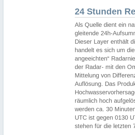
24 Stunden R
Als Quelle dient ein n
gleitende 24h-Aufsum
Dieser Layer enthält
handelt es sich um di
angeeichten“ Radarnie
der Radar- mit den O
Mittelung von Differe
Auflösung. Das Produk
Hochwasservorhersagez
räumlich hoch aufgelö
werden ca. 30 Minuten
UTC ist gegen 0130 UTC
stehen für die letzten