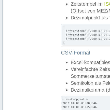
Zeitstempel im
IS
(Offset von MEZ
Dezimalpunkt als
[

  {"timestamp":"2000-01-01T0
  {"timestamp":"2000-01-01T0
  {"timestamp":"2000-01-01T0
]
CSV-Format
Excel-kompatibles
Vereinfachte Zeit
Sommerzeitumstel
Semikolon als Fel
Dezimalkomma (de
timestamp;value

2000-01-01 01:00;646

2000-01-01 01:15;646
