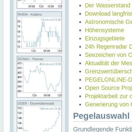
Der Wasserstand
Download langfris
RHEIN - Koblenz
Astronomische Gez
Höhensysteme
Einzugsgebiete
24h Regenradar
Seezeichen von 
DONAU - Passau
Aktualität der Me
Grenzwertübersch
PEGELONLINE-Di
Open Source Projek
Projektarbeit zur
Generierung von 
ODER - Eisenhüttenstadt
Pegelauswahl 
Grundlegende Funkti