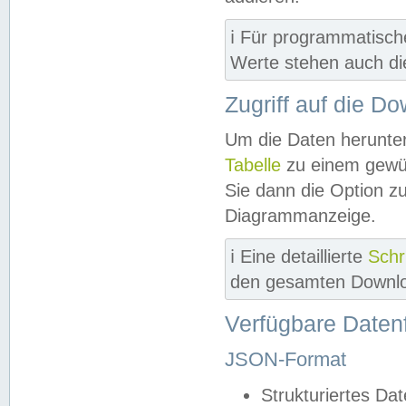
ℹ️ Für programmatisch
Werte stehen auch d
Zugriff auf die D
Um die Daten herunter
Tabelle
zu einem gewün
Sie dann die Option z
Diagrammanzeige.
ℹ️ Eine detaillierte
Schr
den gesamten Downlo
Verfügbare Daten
JSON-Format
Strukturiertes Da