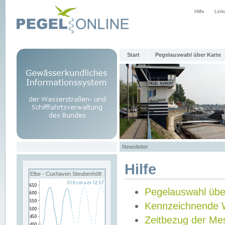
Hilfe
Link
Start
Pegelauswahl über Karte
Newsletter
Hilfe
Elbe - Cuxhaven Steubenhöft
Pegelauswahl übe
Kennzeichnende 
Zeitbezug der Me