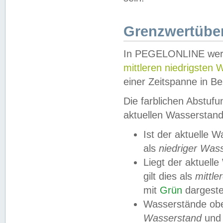
Grenzwertüber
In PEGELONLINE werde
mittleren niedrigsten
einer Zeitspanne in Be
Die farblichen Abstuf
aktuellen Wasserstand
Ist der aktuelle 
als
niedriger Was
Liegt der aktue
gilt dies als
mittle
mit
Grün
dargestel
Wasserstände obe
Wasserstand
und