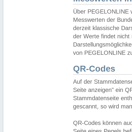
Über PEGELONLINE wer
Messwerten der Bundes
derzeit klassische Da
der Werte findet nicht 
Darstellungsmöglichkei
von PEGELONLINE zu 
QR-Codes
Auf der Stammdatensei
Seite anzeigen" ein Q
Stammdatenseite enthä
gescannt, so wird man
QR-Codes können auc
Seite eines Pegels be