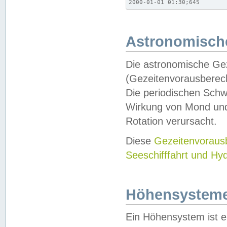
2000-01-01 01:30;645
Astronomische
Die astronomische Gez
(Gezeitenvorausberec
Die periodischen Schw
Wirkung von Mond und
Rotation verursacht.
Diese
Gezeitenvorau
Seeschifffahrt und Hy
Höhensystem
Ein Höhensystem ist e