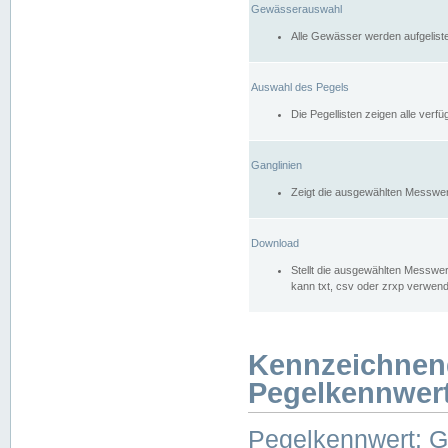
Gewässerauswahl
Alle Gewässer werden aufgelist
Auswahl des Pegels
Die Pegellisten zeigen alle ver
Ganglinien
Zeigt die ausgewählten Messwer
Download
Stellt die ausgewählten Messwer
kann txt, csv oder zrxp verwen
Kennzeichnen
Pegelkennwer
Pegelkennwert: 