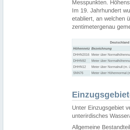
Messpunkten. Höhensy
Im 19. Jahrhundert wu
etabliert, an welchen 
zentimetergenau gem
Deutschland
Höhennetz
Bezeichnung
DHHN2016
Meter über Normalhöhennul
DHHN92
Meter über Normalhöhennul
DHHN12
Meter über Normalnull (m. 
SNN76
Meter über Höhennormal (m
Einzugsgebiet
Unter Einzugsgebiet v
unterirdisches Wasser
Allgemeine Bestandtei