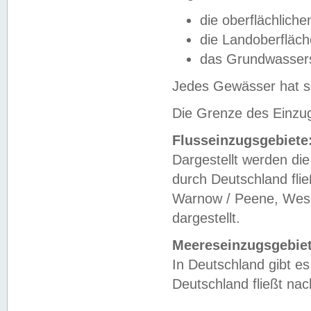
die oberflächlich
die Landoberfläc
das Grundwasser
Jedes Gewässer hat se
Die Grenze des Einzug
Flusseinzugsgebiete
Dargestellt werden die
durch Deutschland fli
Warnow / Peene, Weser
dargestellt.
Meereseinzugsgebiet
In Deutschland gibt 
Deutschland fließt n