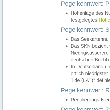
Pegelkennwert: 
Höhenlage des Nul
festgelegtes
Höhe
Pegelkennwert: 
Das Seekartennull
Das SKN bezieht s
Niedrigwassererei
deutschen Bucht) 
In Deutschland un
örtlich niedrigst
Tide (LAT)" definie
Pegelkennwert:
Regulierungs-Nie
Pegelkennwert: Z