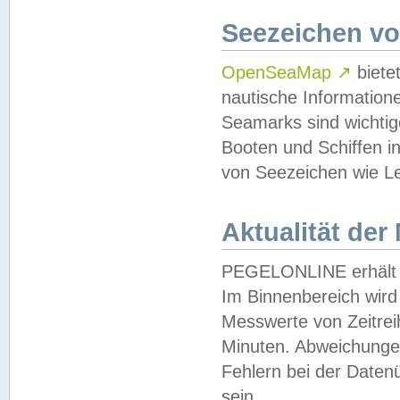
Seezeichen v
OpenSeaMap
↗
biete
nautische Information
Seamarks sind wichtig
Booten und Schiffen i
von Seezeichen wie Le
Aktualität der
PEGELONLINE erhält u
Im Binnenbereich wird 
Messwerte von Zeitreih
Minuten. Abweichungen
Fehlern bei der Daten
sein.