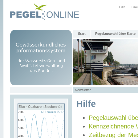
Hilfe
Link
Start
Pegelauswahl über Karte
Newsletter
Hilfe
Elbe - Cuxhaven Steubenhöft
Pegelauswahl übe
Kennzeichnende 
Zeitbezug der Me