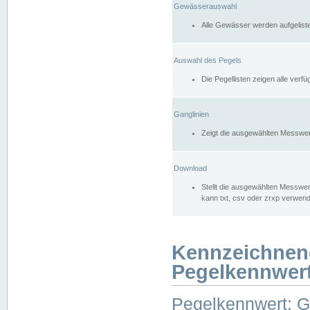
Gewässerauswahl
Alle Gewässer werden aufgelist
Auswahl des Pegels
Die Pegellisten zeigen alle ver
Ganglinien
Zeigt die ausgewählten Messwer
Download
Stellt die ausgewählten Messwer
kann txt, csv oder zrxp verwen
Kennzeichnen
Pegelkennwer
Pegelkennwert: 