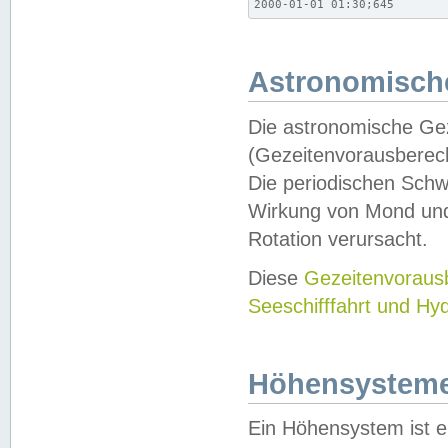
2000-01-01 01:30;645
Astronomische
Die astronomische Gez
(Gezeitenvorausberec
Die periodischen Schw
Wirkung von Mond und
Rotation verursacht.
Diese
Gezeitenvorau
Seeschifffahrt und Hy
Höhensystem
Ein Höhensystem ist e