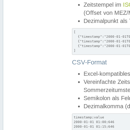
Zeitstempel im
IS
(Offset von MEZ
Dezimalpunkt als
[

  {"timestamp":"2000-01-01T0
  {"timestamp":"2000-01-01T0
  {"timestamp":"2000-01-01T0
]
CSV-Format
Excel-kompatibles
Vereinfachte Zeit
Sommerzeitumstel
Semikolon als Fel
Dezimalkomma (de
timestamp;value

2000-01-01 01:00;646

2000-01-01 01:15;646
