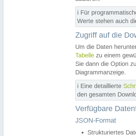
ℹ️ Für programmatisch
Werte stehen auch d
Zugriff auf die D
Um die Daten herunter
Tabelle
zu einem gewün
Sie dann die Option z
Diagrammanzeige.
ℹ️ Eine detaillierte
Schr
den gesamten Downlo
Verfügbare Daten
JSON-Format
Strukturiertes Da