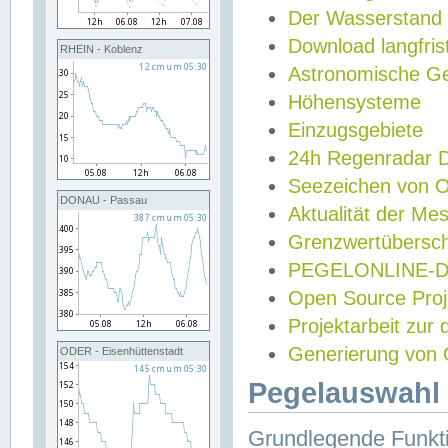
Der Wasserstand
Download langfris
RHEIN - Koblenz
Astronomische Gez
Höhensysteme
Einzugsgebiete
24h Regenradar
Seezeichen von 
DONAU - Passau
Aktualität der Me
Grenzwertübersch
PEGELONLINE-Di
Open Source Projek
Projektarbeit zur
Generierung von 
ODER - Eisenhüttenstadt
Pegelauswahl 
Grundlegende Funkti