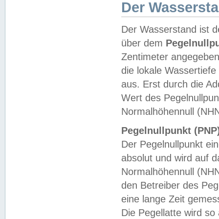
Der Wasserst
Der Wasserstand ist d
über dem
Pegelnullp
Zentimeter angegeben
die lokale Wassertie
aus. Erst durch die A
Wert des Pegelnullpun
Normalhöhennull (NHN
Pegelnullpunkt (PNP)
Der Pegelnullpunkt ei
absolut und wird auf
Normalhöhennull (NHN
den Betreiber des Pege
eine lange Zeit geme
Die Pegellatte wird s