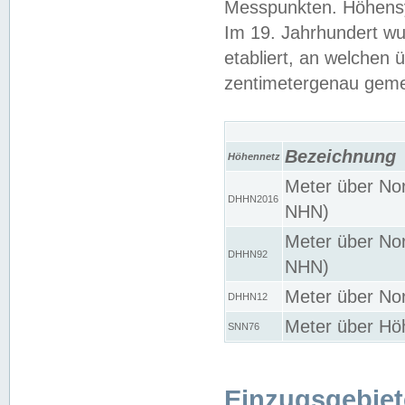
Messpunkten. Höhensy
Im 19. Jahrhundert wu
etabliert, an welchen 
zentimetergenau gem
Bezeichnung
Höhennetz
Meter über Nor
DHHN2016
NHN)
Meter über Nor
DHHN92
NHN)
Meter über Nor
DHHN12
Meter über Hö
SNN76
Einzugsgebiet