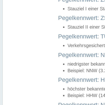
Stauziel I einer S
Pegelkennwert: Z
Stauziel II einer 
Pegelkennwert:
Verkehrsgesichert
Pegelkennwert:
niedrigster bekan
Beispiel: NNW (3
Pegelkennwert:
höchster bekannt
Beispiel: HHW (1
Pegelkennwert: 