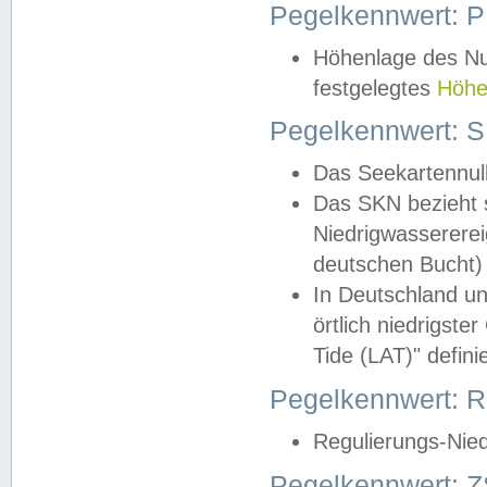
Pegelkennwert: 
Höhenlage des Nul
festgelegtes
Höhe
Pegelkennwert: 
Das Seekartennull
Das SKN bezieht s
Niedrigwassererei
deutschen Bucht) 
In Deutschland un
örtlich niedrigst
Tide (LAT)" definie
Pegelkennwert:
Regulierungs-Nie
Pegelkennwert: Z