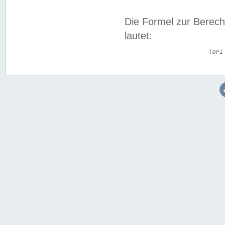
Die Formel zur Berech
lautet:
			(DPI × Druckkantenlänge in cm) ÷ 2,54 = Kantenlänge in Pixel
