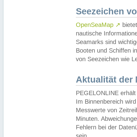
Seezeichen v
OpenSeaMap
↗
biete
nautische Information
Seamarks sind wichtig
Booten und Schiffen i
von Seezeichen wie Le
Aktualität der
PEGELONLINE erhält u
Im Binnenbereich wird 
Messwerte von Zeitreih
Minuten. Abweichungen
Fehlern bei der Daten
sein.