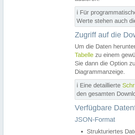
ℹ️ Für programmatisch
Werte stehen auch d
Zugriff auf die D
Um die Daten herunter
Tabelle
zu einem gewün
Sie dann die Option z
Diagrammanzeige.
ℹ️ Eine detaillierte
Schr
den gesamten Downlo
Verfügbare Daten
JSON-Format
Strukturiertes Da