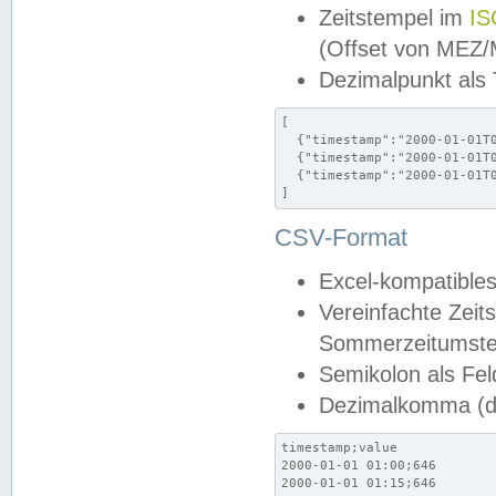
Zeitstempel im
IS
(Offset von MEZ
Dezimalpunkt als
[

  {"timestamp":"2000-01-01T0
  {"timestamp":"2000-01-01T0
  {"timestamp":"2000-01-01T0
]
CSV-Format
Excel-kompatibles
Vereinfachte Zeit
Sommerzeitumstel
Semikolon als Fel
Dezimalkomma (de
timestamp;value

2000-01-01 01:00;646

2000-01-01 01:15;646
