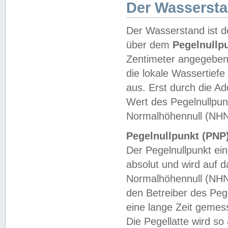
Der Wasserst
Der Wasserstand ist d
über dem
Pegelnullp
Zentimeter angegeben
die lokale Wassertie
aus. Erst durch die A
Wert des Pegelnullpun
Normalhöhennull (NHN
Pegelnullpunkt (PNP)
Der Pegelnullpunkt ei
absolut und wird auf
Normalhöhennull (NHN
den Betreiber des Pege
eine lange Zeit geme
Die Pegellatte wird s