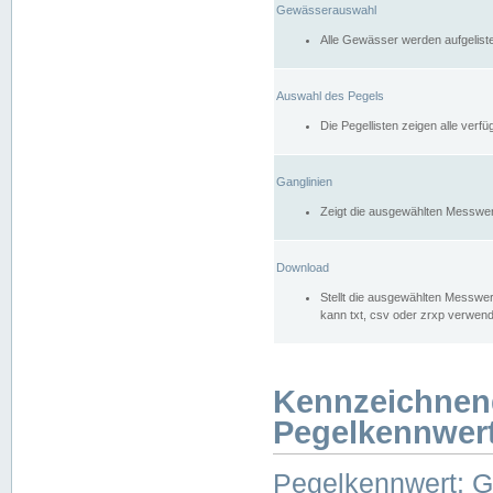
Gewässerauswahl
Alle Gewässer werden aufgelist
Auswahl des Pegels
Die Pegellisten zeigen alle ver
Ganglinien
Zeigt die ausgewählten Messwer
Download
Stellt die ausgewählten Messwer
kann txt, csv oder zrxp verwen
Kennzeichnen
Pegelkennwer
Pegelkennwert: 