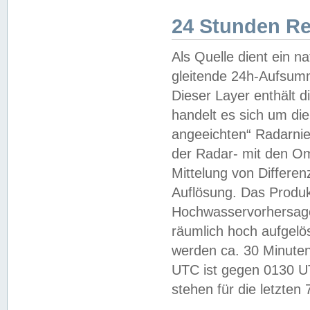
24 Stunden R
Als Quelle dient ein n
gleitende 24h-Aufsum
Dieser Layer enthält
handelt es sich um di
angeeichten“ Radarnie
der Radar- mit den O
Mittelung von Differe
Auflösung. Das Produk
Hochwasservorhersagez
räumlich hoch aufgelö
werden ca. 30 Minuten
UTC ist gegen 0130 UTC
stehen für die letzten