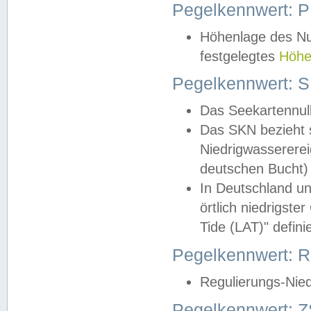
Pegelkennwert: 
Höhenlage des Nul
festgelegtes
Höhe
Pegelkennwert: 
Das Seekartennull
Das SKN bezieht s
Niedrigwassererei
deutschen Bucht) 
In Deutschland un
örtlich niedrigst
Tide (LAT)" definie
Pegelkennwert:
Regulierungs-Nie
Pegelkennwert: Z