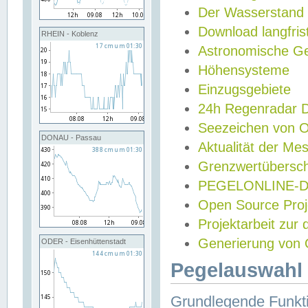
Der Wasserstand
Download langfris
RHEIN - Koblenz
Astronomische Gez
Höhensysteme
Einzugsgebiete
24h Regenradar
Seezeichen von 
DONAU - Passau
Aktualität der Me
Grenzwertübersch
PEGELONLINE-Di
Open Source Projek
Projektarbeit zur
Generierung von 
ODER - Eisenhüttenstadt
Pegelauswahl 
Grundlegende Funkti