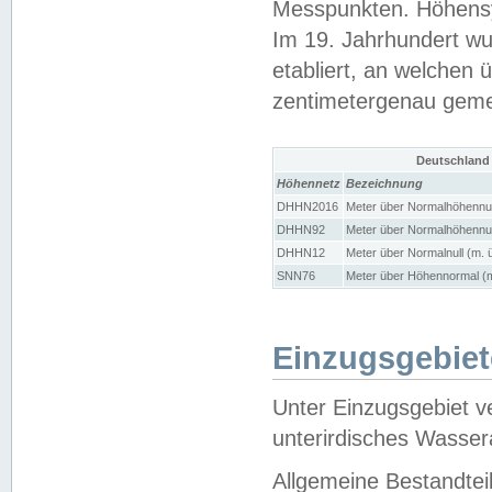
Messpunkten. Höhensy
Im 19. Jahrhundert wu
etabliert, an welchen 
zentimetergenau gem
Deutschland
Höhennetz
Bezeichnung
DHHN2016
Meter über Normalhöhennul
DHHN92
Meter über Normalhöhennul
DHHN12
Meter über Normalnull (m. 
SNN76
Meter über Höhennormal (m
Einzugsgebiet
Unter Einzugsgebiet v
unterirdisches Wasser
Allgemeine Bestandtei