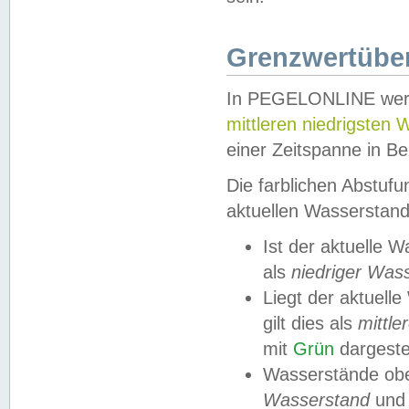
Grenzwertüber
In PEGELONLINE werde
mittleren niedrigsten
einer Zeitspanne in Be
Die farblichen Abstuf
aktuellen Wasserstand
Ist der aktuelle 
als
niedriger Was
Liegt der aktue
gilt dies als
mittle
mit
Grün
dargestel
Wasserstände obe
Wasserstand
und