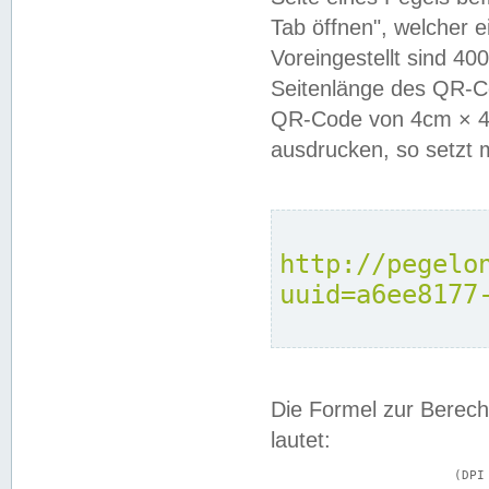
Tab öffnen", welcher 
Voreingestellt sind 4
Seitenlänge des QR-C
QR-Code von 4cm × 4c
ausdrucken, so setzt 
http://pegelo
uuid=a6ee8177
Die Formel zur Berech
lautet:
			(DPI × Druckkantenlänge in cm) ÷ 2,54 = Kantenlänge in Pixel
