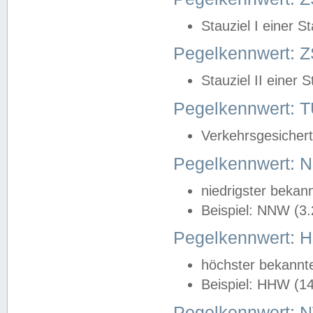
Stauziel I einer S
Pegelkennwert: Z
Stauziel II einer 
Pegelkennwert:
Verkehrsgesichert
Pegelkennwert:
niedrigster bekan
Beispiel: NNW (3
Pegelkennwert:
höchster bekannt
Beispiel: HHW (1
Pegelkennwert: 