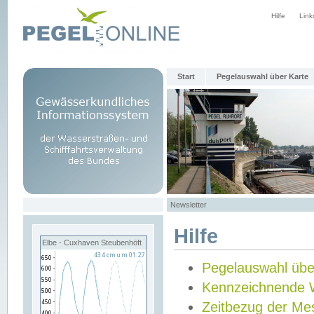
Hilfe
Link
Start
Pegelauswahl über Karte
Newsletter
Hilfe
Elbe - Cuxhaven Steubenhöft
Pegelauswahl übe
Kennzeichnende 
Zeitbezug der Me