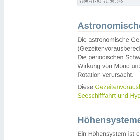
2000-01-01 01:30;645
Astronomische
Die astronomische Gez
(Gezeitenvorausberec
Die periodischen Schw
Wirkung von Mond und
Rotation verursacht.
Diese
Gezeitenvorau
Seeschifffahrt und Hy
Höhensystem
Ein Höhensystem ist e