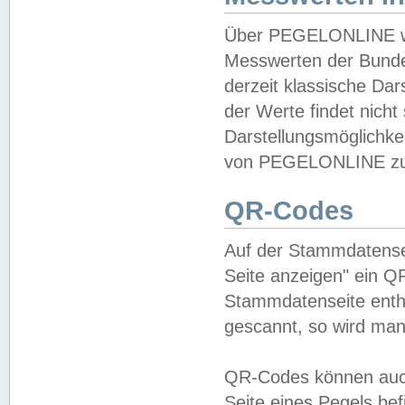
Über PEGELONLINE wer
Messwerten der Bundes
derzeit klassische Da
der Werte findet nicht 
Darstellungsmöglichkei
von PEGELONLINE zu 
QR-Codes
Auf der Stammdatensei
Seite anzeigen" ein Q
Stammdatenseite enthä
gescannt, so wird man
QR-Codes können auc
Seite eines Pegels be