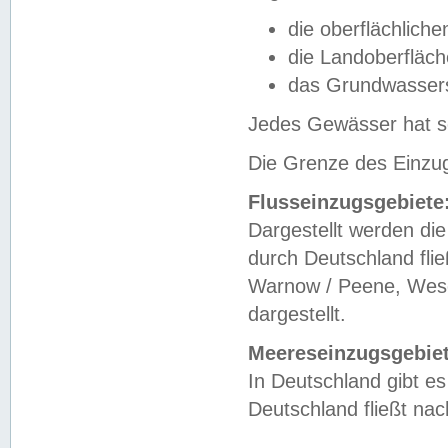
die oberflächlich
die Landoberfläc
das Grundwasser
Jedes Gewässer hat se
Die Grenze des Einzug
Flusseinzugsgebiete
Dargestellt werden die
durch Deutschland fli
Warnow / Peene, Weser
dargestellt.
Meereseinzugsgebiet
In Deutschland gibt 
Deutschland fließt n